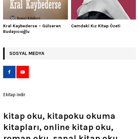
Kral Kaybederse – Gülseren
Camdaki Kız Kitap Özeti
Budayıcıoğlu
SOSYAL MEDYA
Ekitap indir
kitap oku, kitapoku okuma
kitapları, online kitap oku,
roman oku, sanal kitap oku,