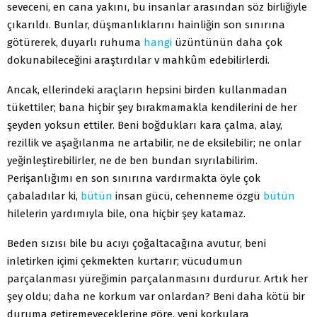
seveceni, en cana yakını, bu insanlar arasından söz birliğiyle
çıkarıldı. Bunlar, düşmanlıklarını hainliğin son sınırına
götürerek, duyarlı ruhuma
hangi
üzüntünün daha çok
dokunabileceğini araştırdılar v mahkûm edebilirlerdi.
Ancak, ellerindeki araçların hepsini birden kullanmadan
tükettiler; bana hiçbir şey bırakmamakla kendilerini de her
şeyden yoksun ettiler. Beni boğdukları kara çalma, alay,
rezillik ve aşağılanma ne artabilir, ne de eksilebilir; ne onlar
yeğinleştirebilirler, ne de ben bundan sıyrılabilirim.
Perişanlığımı en son sınırına vardırmakta öyle çok
çabaladılar ki,
bütün
insan gücü, cehenneme özgü
bütün
hilelerin yardımıyla bile, ona hiçbir şey katamaz.
Beden sızısı bile bu acıyı çoğaltacağına avutur, beni
inletirken içimi çekmekten kurtarır; vücudumun
parçalanması yüreğimin parçalanmasını durdurur. Artık her
şey oldu; daha ne korkum var onlardan? Beni daha kötü bir
duruma getiremeyeceklerine göre, yeni korkulara