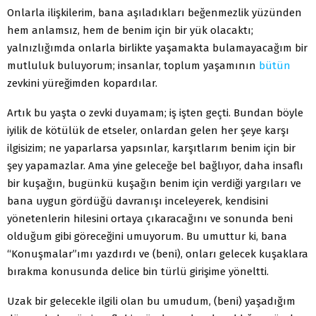
Onlarla ilişkilerim, bana aşıladıkları beğenmezlik yüzünden
hem anlamsız, hem de benim için bir yük olacaktı;
yalnızlığımda onlarla birlikte yaşamakta bulamayacağım bir
mutluluk buluyorum; insanlar, toplum yaşamının
bütün
zevkini yüreğimden kopardılar.
Artık bu yaşta o zevki duyamam; iş işten geçti. Bundan böyle
iyilik de kötülük de etseler, onlardan gelen her şeye karşı
ilgisizim; ne yaparlarsa yapsınlar, karşıtlarım benim için bir
şey yapamazlar. Ama yine geleceğe bel bağlıyor, daha insaflı
bir kuşağın, bugünkü kuşağın benim için verdiği yargıları ve
bana uygun gördüğü davranışı inceleyerek, kendisini
yönetenlerin hilesini ortaya çıkaracağını ve sonunda beni
olduğum gibi göreceğini umuyorum. Bu umuttur ki, bana
“Konuşmalar”ımı yazdırdı ve (beni), onları gelecek kuşaklara
bırakma konusunda delice bin türlü girişime yöneltti.
Uzak bir gelecekle ilgili olan bu umudum, (beni) yaşadığım