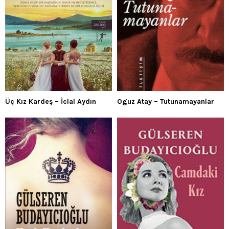
Üç Kız Kardeş – İclal Aydın
Oguz Atay – Tutunamayanlar