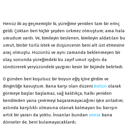
Henüz iki ay geçmemiştir ki, yüreğime yeniden tam bir erinç
geldi. Çoktan beri hiçbir şeyden ürkmez olmuştum; ama hala
umudum vardı. Ve, kimileyin beslenen, kimileyin aldatılan bu
umut, binbir türlü istek ve düşüncenin beni alt üst etmesine
araç olmuştu. Hüzünlü ve aynı zamanda beklenmeyen bir
olay, sonunda yüreğimdeki bu zayıf umut ışığını da
söndürerek yeryüzündeki yazgımı kesin bir biçimde belirledi.
O günden beri koşulsuz bir boyun eğiş içine girdim ve
dinginliğe kavuştum. Bana karşı olan düzeni
bütün
olarak
görmeye başlar başlamaz, sağ kaldıkça, halkı yeniden
kendimden yana çevirmeyi başaramayacağımı iyice anladım;
aslında karşılıklı olmasına olanak kalmayan bu barışın
artık bir yararı da yoktu. İnsanlar bundan
sonra
bana
dönseler de, beni bulamayacaklardı.