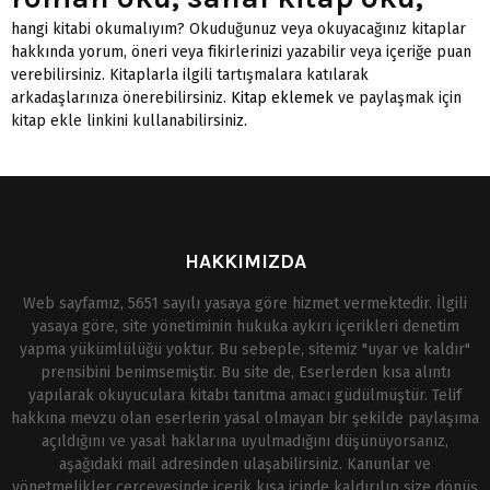
hangi kitabi okumalıyım? Okuduğunuz veya okuyacağınız kitaplar
hakkında yorum, öneri veya fikirlerinizi yazabilir veya içeriğe puan
verebilirsiniz. Kitaplarla ilgili tartışmalara katılarak
arkadaşlarınıza önerebilirsiniz.
Kitap eklemek
ve paylaşmak için
kitap ekle linkini kullanabilirsiniz.
HAKKIMIZDA
Web sayfamız, 5651 sayılı yasaya göre hizmet vermektedir. İlgili
yasaya göre, site yönetiminin hukuka aykırı içerikleri denetim
yapma yükümlülüğü yoktur. Bu sebeple, sitemiz "uyar ve kaldır"
prensibini benimsemiştir. Bu site de, Eserlerden kısa alıntı
yapılarak okuyuculara kitabı tanıtma amacı güdülmüştür. Telif
hakkına mevzu olan eserlerin yasal olmayan bir şekilde paylaşıma
açıldığını ve yasal haklarına uyulmadığını düşünüyorsanız,
aşağıdaki mail adresinden ulaşabilirsiniz. Kanunlar ve
yönetmelikler çerçevesinde içerik kısa içinde kaldırılıp size dönüş