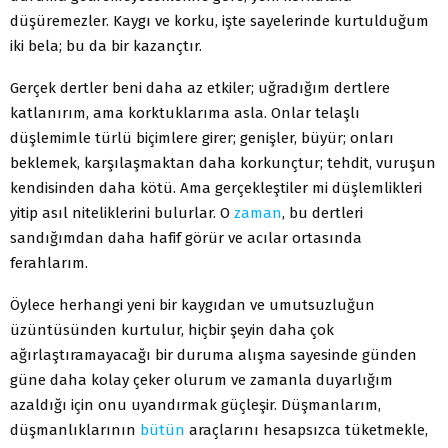
düşüremezler. Kaygı ve korku, işte sayelerinde kurtulduğum
iki bela; bu da bir kazançtır.
Gerçek dertler beni daha az etkiler; uğradığım dertlere
katlanırım, ama korktuklarıma asla. Onlar telaşlı
düşlemimle türlü biçimlere girer; genişler, büyür; onları
beklemek, karşılaşmaktan daha korkunçtur; tehdit, vuruşun
kendisinden daha kötü. Ama gerçekleştiler mi düşlemlikleri
yitip asıl niteliklerini bulurlar. O
zaman
, bu dertleri
sandığımdan daha hafif görür ve acılar ortasında
ferahlarım.
Öylece herhangi yeni bir kaygıdan ve umutsuzluğun
üzüntüsünden kurtulur, hiçbir şeyin daha çok
ağırlaştıramayacağı bir duruma alışma sayesinde günden
güne daha kolay çeker olurum ve zamanla duyarlığım
azaldığı için onu uyandırmak güçleşir. Düşmanlarım,
düşmanlıklarının
bütün
araçlarını hesapsızca tüketmekle,