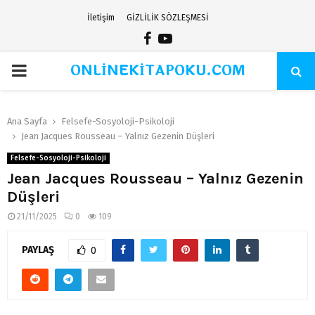
İletişim
GİZLİLİK SÖZLEŞMESİ
Facebook
Youtube
ONLİNEKİTAPOKU.COM
PRIMARY
MENU
Ana Sayfa
Felsefe-Sosyoloji-Psikoloji
Jean Jacques Rousseau – Yalnız Gezenin Düşleri
Felsefe-Sosyoloji-Psikoloji
Jean Jacques Rousseau – Yalnız Gezenin
Düşleri
21/11/2025
0
109
PAYLAŞ
0