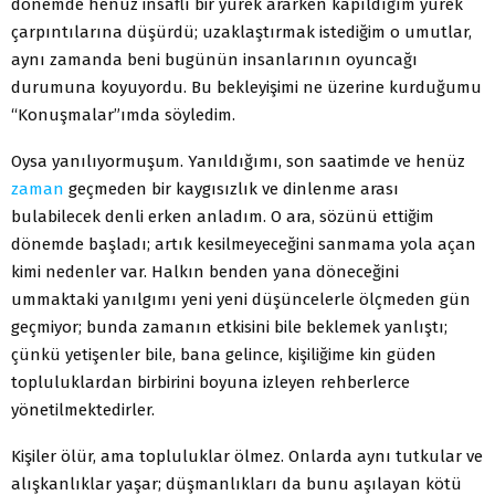
dönemde henüz insaflı bir yürek ararken kapıldığım yürek
çarpıntılarına düşürdü; uzaklaştırmak istediğim o umutlar,
aynı zamanda beni bugünün insanlarının oyuncağı
durumuna koyuyordu. Bu bekleyişimi ne üzerine kurduğumu
“Konuşmalar”ımda söyledim.
Oysa yanılıyormuşum. Yanıldığımı, son saatimde ve henüz
zaman
geçmeden bir kaygısızlık ve dinlenme arası
bulabilecek denli erken anladım. O ara, sözünü ettiğim
dönemde başladı; artık kesilmeyeceğini sanmama yola açan
kimi nedenler var. Halkın benden yana döneceğini
ummaktaki yanılgımı yeni yeni düşüncelerle ölçmeden gün
geçmiyor; bunda zamanın etkisini bile beklemek yanlıştı;
çünkü yetişenler bile, bana gelince, kişiliğime kin güden
topluluklardan birbirini boyuna izleyen rehberlerce
yönetilmektedirler.
Kişiler ölür, ama topluluklar ölmez. Onlarda aynı tutkular ve
alışkanlıklar yaşar; düşmanlıkları da bunu aşılayan kötü