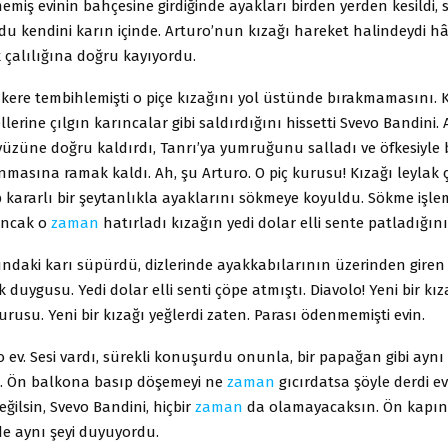
miş evinin bahçesine girdiğinde ayakları birden yerden kesildi, 
u kendini karın içinde. Arturo’nun kızağı hareket halindeydi hâ
k çalılığına doğru kayıyordu.
 kere tembihlemişti o piçe kızağını yol üstünde bırakmamasını. 
erine çılgın karıncalar gibi saldırdığını hissetti Svevo Bandini. 
yüzüne doğru kaldırdı, Tanrı’ya yumruğunu salladı ve öfkesiyle 
masına ramak kaldı. Ah, şu Arturo. O piç kurusu! Kızağı leylak ç
 kararlı bir şeytanlıkla ayaklarını sökmeye koyuldu. Sökme işle
 ancak o
zaman
hatırladı kızağın yedi dolar elli sente patladığını
undaki karı süpürdü, dizlerinde ayakkabılarının üzerinden giren
k duygusu. Yedi dolar elli senti çöpe atmıştı. Diavolo! Yeni bir kız
urusu. Yeni bir kızağı yeğlerdi zaten. Parası ödenmemişti evin.
ev. Sesi vardı, sürekli konuşurdu onunla, bir papağan gibi aynı ş
. Ön balkona basıp döşemeyi ne
zaman
gıcırdatsa şöyle derdi ev
ğilsin, Svevo Bandini, hiçbir
zaman
da olamayacaksın. Ön kapın
de aynı şeyi duyuyordu.