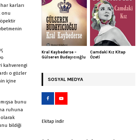
har karları
k onu
öpektir
aybetmenin
üç
Kral Kaybederse –
Camdaki Kız Kitap
vo
Gülseren Budayıcıoğlu
Özeti
ri kahverengi
ardı o gözler
SOSYAL MEDYA
in içine
yapmışsa bunu
 ama ruhuna
 olarak
Ekitap indir
nu bildiği