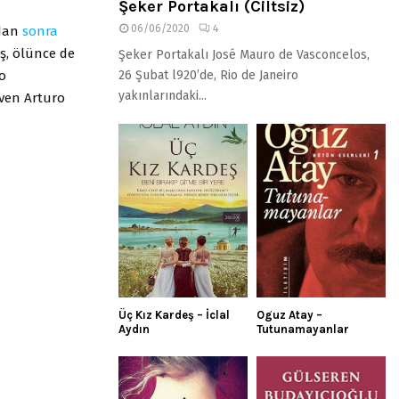
Şeker Portakalı (Ciltsiz)
06/06/2020
4
ndan
sonra
ış, ölünce de
Şeker Portakalı José Mauro de Vasconcelos,
o
26 Şubat l920’de, Rio de Janeiro
yakınlarındaki...
even Arturo
Üç Kız Kardeş – İclal
Oguz Atay –
Aydın
Tutunamayanlar