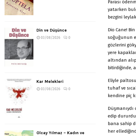
Parası ödenme
yatarken buld
bezgini leyla
Dio Cane! Bin
Din ve Düşünce
soğuğunun ell
03/08/2026
0
gözlerini gök
yere kapaklan
altından alıp
bitirdiğinde,
Eliyle paltos
Kar Melekleri
tuhaf ve sıca
03/08/2026
0
kendine piç k
Düşmanıydı o 
edip dururdu
bana sahip de
her ellediğin
Olcay Yılmaz – Kadın ve