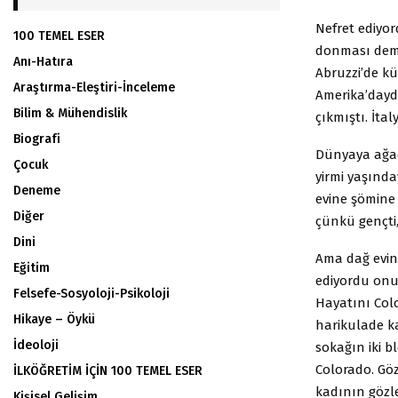
Nefret ediyor
100 TEMEL ESER
donması deme
Anı-Hatıra
Abruzzi’de kü
Araştırma-Eleştiri-İnceleme
Amerika’dayd
Bilim & Mühendislik
çıkmıştı. İta
Biografi
Dünyaya ağaçt
Çocuk
yirmi yaşında
Deneme
evine şömine 
Diğer
çünkü gençti, 
Dini
Ama dağ evini
Eğitim
ediyordu onu 
Felsefe-Sosyoloji-Psikoloji
Hayatını Colo
Hikaye – Öykü
harikulade k
İdeoloji
sokağın iki b
Colorado. Göz
İLKÖĞRETİM İÇİN 100 TEMEL ESER
kadının gözle
Kişisel Gelişim