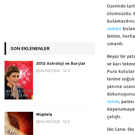
Üzerinde tart
ölümsüzdü. Be
bulamazdınız;
zaman
bulama
birinin, herh
umardı.
SON EKLENENLER
Beyaz bir yat
2013 Astroloji ve Burçlar
ve karı tekme
Puro kutular
04/08/2026
0
tenine soğuk 
yanına uzandı
dokunuşunu, 
sonra
, paras
dayanamayaca
Müptela
çalıştı.
04/08/2026
0
Dio Cane. Dio