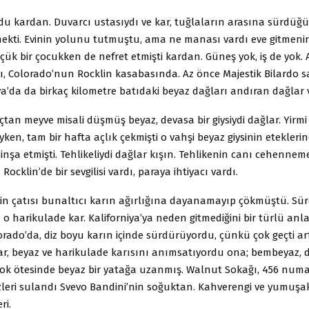
du kardan. Duvarcı ustasıydı ve kar, tuğlaların arasına sürdüğ
kti. Evinin yolunu tutmuştu, ama ne manası vardı eve gitmenin?
çük bir çocukken de nefret etmişti kardan. Güneş yok, iş de yok. 
ı, Colorado’nun Rocklin kasabasında. Az önce Majestik Bilardo
lya’da da birkaç kilometre batıdaki beyaz dağları andıran dağlar 
an meyve misali düşmüş beyaz, devasa bir giysiydi dağlar. Yirmi 
yken, tam bir hafta açlık çekmişti o vahşi beyaz giysinin eteklerin
inşa etmişti. Tehlikeliydi dağlar kışın. Tehlikenin canı cehenneme
Rocklin’de bir sevgilisi vardı, paraya ihtiyacı vardı.
n çatısı bunaltıcı karın ağırlığına dayanamayıp çökmüştü. Süre
o harikulade kar. Kaliforniya’ya neden gitmediğini bir türlü an
rado’da, diz boyu karın içinde sürdürüyordu, çünkü çok geçti art
ar, beyaz ve harikulade karısını anımsatıyordu ona; bembeyaz, 
lok ötesinde beyaz bir yatağa uzanmış. Walnut Sokağı, 456 numar
leri sulandı Svevo Bandini’nin soğuktan. Kahverengi ve yumuşaktı
ri.