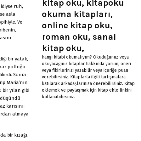
kitap oku, kitapoku
idiyse ruh,
okuma kitapları,
se asla
pihiyle. Ve
online kitap oku,
hibenin,
roman oku, sanal
masını
kitap oku,
hangi kitabi okumalıyım? Okuduğunuz veya
iği bir yatak,
okuyacağınız kitaplar hakkında yorum, öneri
kar pulluğu.
veya fikirlerinizi yazabilir veya içeriğe puan
kirdi. Sonra
verebilirsiniz. Kitaplarla ilgili tartışmalara
rip Maria’nın
katılarak arkadaşlarınıza önerebilirsiniz.
Kitap
bir yılan gibi
eklemek
ve paylaşmak için kitap ekle linkini
kullanabilirsiniz.
ı düşündü
z karısını;
kardan almaya
a bir kızağı.