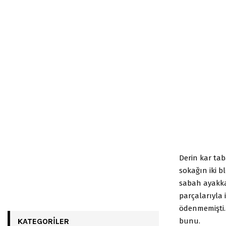
Derin kar tab
sokağın iki b
sabah ayakka
parçalarıyla
ödenmemişti. 
bunu.
KATEGORILER