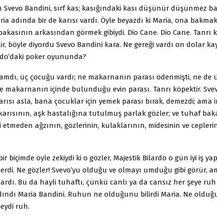
 Svevo Bandini, sırf kas; kasığındaki kası düşünür düşünmez ba
aria adında bir de karısı vardı. Öyle beyazdı ki Maria, ona bakma
bakasının arkasından görmek gibiydi. Dio Cane. Dio Cane. Tanrı k
r, böyle diyordu Svevo Bandini kara. Ne gereği vardı on dolar k
ardo’daki poker oyununda?
damdı, üç çocuğu vardı; ne makarnanın parası ödenmişti, ne de 
 makarnanın içinde bulunduğu evin parası. Tanrı köpektir. Sve
arısı asla, bana çocuklar için yemek parası bırak, demezdi; ama i
 karısının, aşk hastalığına tutulmuş parlak gözler; ve tuhaf bak
li etmeden ağzının, gözlerinin, kulaklarının, midesinin ve ceplerin
bir biçimde öyle zekiydi ki o gözler, Majestik Bilardo o gün iyi iş 
erdi. Ne gözler! Svevo’yu olduğu ve olmayı umduğu gibi görür,
rdı. Bu da hayli tuhaftı, çünkü canlı ya da cansız her şeye ruh
dındı Maria Bandini. Ruhun ne olduğunu bilirdi Maria. Ne olduğu
eydi ruh.