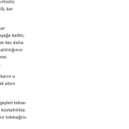
sırtüstü
lâ, kar
Kar
Ayağa kalktı,
bir kez daha
alılılığının
mini
.
 karın o
ak alsın
eyleri tekrar
 küstahlıkla:
ın tokmağını