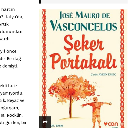
ü harcın
 İtalya’da,
Artık
 salonundan
vardı.
yıl önce,
de. Bir dağ
 demişti,
kli taciz
layamıyordu.
ık. Beyaz ve
doğurgan,
a, Rocklin,
 gözleri, bir