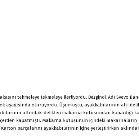
akasını tekmeleye tekmeleye ilerliyordu. Bezgindi. Adı Svevo Band
lok aşağısında oturuyordu. Üşümüştü, ayakkabılarının altı delik
bılarının altındaki delikleri makarna kutusundan kopardığı k
 içerden kapatmıştı. Makarna kutusunun içindeki makarnaların 
Karton parçalarını ayakkabılarının içine yerleştirirken aklından