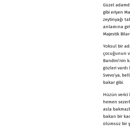
Güzel adamdı
gibi eriyen M
zeytinyağı ta
anlamına geli
Majestik Bil
Yoksul bir a
çocuğunun ve
Bandini’nin k
gözleri vardı
Svevo’ya, bel
bakar gibi.
Hüzün verici 
hemen sezerl
asla bakmazla
bakan bir ka
ölümsüz bir ş