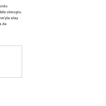
yordu
bile olmuştu.
vo’yla alay
a da