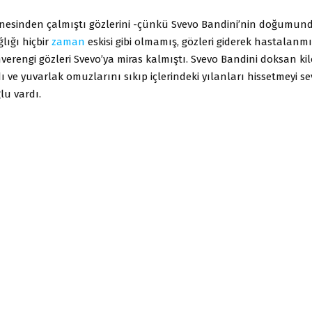
esinden çalmıştı gözlerini -çünkü Svevo Bandini’nin doğumu
lığı hiçbir
zaman
eskisi gibi olmamış, gözleri giderek hastalanm
rengi gözleri Svevo’ya miras kalmıştı. Svevo Bandini doksan kil
ı ve yuvarlak omuzlarını sıkıp içlerindeki yılanları hissetmeyi s
lu vardı.