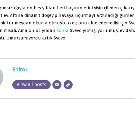
msızlığıyla on beş yıldan beri başının etini yiyip çileden çıkarı
t ev. Altına dinamit döşeyip havaya uçurmayı arzuladığı günler 
 bir tür meydan okuma olmuştu o ev, onu elde edemediği için Sve
ın misali. Ama on üç yıldan
sonra
Svevo yılmış, yorulmuş, ev dah
tı. Umursamıyordu artık Svevo.
Editor
View all posts