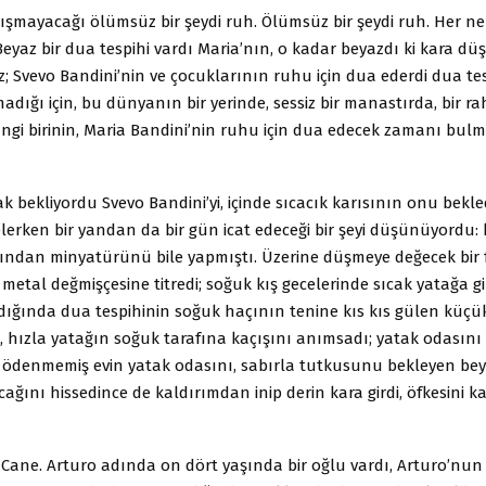
ışmayacağı ölümsüz bir şeydi ruh. Ölümsüz bir şeydi ruh. Her ne 
yaz bir dua tespihi vardı Maria’nın, o kadar beyazdı ki kara düş
 Svevo Bandini’nin ve çocuklarının ruhu için dua ederdi dua tes
dığı için, bu dünyanın bir yerinde, sessiz bir manastırda, bir ra
angi birinin, Maria Bandini’nin ruhu için dua edecek zamanı bul
ak bekliyordu Svevo Bandini’yi, içinde sıcacık karısının onu bekled
lerken bir yandan da bir gün icat edeceği bir şeyi düşünüyordu: 
ından minyatürünü bile yapmıştı. Üzerine düşmeye değecek bir fi
metal değmişçesine titredi; soğuk kış gecelerinde sıcak yatağa gi
ğında dua tespihinin soğuk haçının tenine kıs kıs gülen küçük 
hızla yatağın soğuk tarafına kaçışını anımsadı; yatak odasın
ı ödenmemiş evin yatak odasını, sabırla tutkusunu bekleyen beya
ğını hissedince de kaldırımdan inip derin kara girdi, öfkesini 
 Cane. Arturo adında on dört yaşında bir oğlu vardı, Arturo’nun d