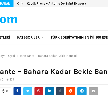
Küçük Prens – Antoine De Saint Exupery
NANLAR
com
ETLERI
KATEGORILER
TÜRK EDEBIYATININ EN İYI 100 ESE
kaye - Öykü
John Fante – Bahara Kadar Bekle Bandini
ante – Bahara Kadar Bekle Ban
0
105
0