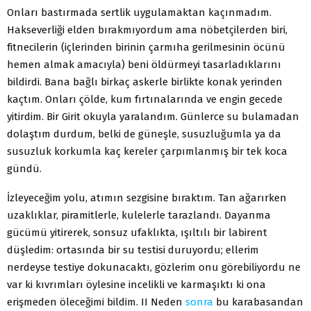
Onları bastırmada sertlik uygulamaktan kaçınmadım.
Hakseverliği elden bırakmıyordum ama nöbetçilerden biri,
fitnecilerin (içlerinden birinin çarmıha gerilmesinin öcünü
hemen almak amacıyla) beni öldürmeyi tasarladıklarını
bildirdi. Bana bağlı birkaç askerle birlikte konak yerinden
kaçtım. Onları çölde, kum fırtınalarında ve engin gecede
yitirdim. Bir Girit okuyla yaralandım. Günlerce su bulamadan
dolaştım durdum, belki de güneşle, susuzluğumla ya da
susuzluk korkumla kaç kereler çarpımlanmış bir tek koca
gündü.
İzleyeceğim yolu, atımın sezgisine bıraktım. Tan ağarırken
uzaklıklar, piramitlerle, kulelerle tarazlandı. Dayanma
gücümü yitirerek, sonsuz ufaklıkta, ışıltılı bir labirent
düşledim: ortasında bir su testisi duruyordu; ellerim
nerdeyse testiye dokunacaktı, gözlerim onu görebiliyordu ne
var ki kıvrımları öylesine incelikli ve karmaşıktı ki ona
erişmeden öleceğimi bildim. II Neden
sonra
bu karabasandan