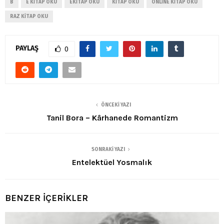
B
E KITAP OKU
EKITAP OKU
KITAP OKU
ONLINE KITAP OKU
RAZ KITAP OKU
PAYLAŞ
0
ÖNCEKI YAZI
Tanil Bora – Kârhanede Romantizm
SONRAKI YAZI
Entelektüel Yosmalık
BENZER İÇERİKLER