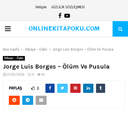
İletişim
GİZLİLİK SÖZLEŞMESİ
Facebook
Youtube
ONLİNEKİTAPOKU.COM
PRIMARY
MENU
Ana Sayfa
Hikaye - Öykü
Jorge Luis Borges – Ölüm Ve Pusula
Hikaye - Öykü
Jorge Luis Borges – Ölüm Ve Pusula
31/03/2026
0
61
PAYLAŞ
0