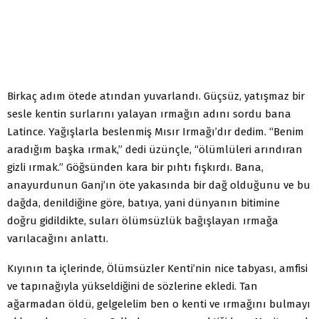
Birkaç adım ötede atından yuvarlandı. Güçsüz, yatışmaz bir
sesle kentin surlarını yalayan ırmağın adını sordu bana
Latince. Yağışlarla beslenmiş Mısır Irmağı’dır dedim. “Benim
aradığım başka ırmak,” dedi üzünçle, “ölümlüleri arındıran
gizli ırmak.” Göğsünden kara bir pıhtı fışkırdı. Bana,
anayurdunun Ganj’ın öte yakasında bir dağ olduğunu ve bu
dağda, denildiğine göre, batıya, yani dünyanın bitimine
doğru gidildikte, suları ölümsüzlük bağışlayan ırmağa
varılacağını anlattı.
Kıyının ta içlerinde, Ölümsüzler Kenti’nin nice tabyası, amfisi
ve tapınağıyla yükseldiğini de sözlerine ekledi. Tan
ağarmadan öldü, gelgelelim ben o kenti ve ırmağını bulmayı