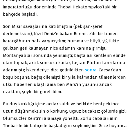
imparatorluğu döneminde Thebai Hekatompylos’taki bir
bahçede başladı.
Son Mısır savaşlarına katılmıştım (pek şan-şeref
derlemeksizin), Kızıl Deniz’e bakan Berenice’de bir tümen
karargâhının halk yargıcıydım; humma ve büyü, yiğitlikte
çelikten geri kalmayan nice adamın kanına girmişti.
Moritanyalılar sonunda yenilmişti; başta asi kentlerin elinde
olan toprak, artık sonsuza kadar, taştan Plüton tanrılarına
adanmıştı; İskenderiye, dize getirildikten
sonra
, Caesar’dan
boşu boşuna bağış dilemişti; bir yıla kalmadan tümenlerden
utku haberleri ulaştı ama ben Mars’ın yüzünü ancak
uzaktan, şöyle bir görebildim.
Bu düş kırıklığı içime acılar saldı ve belki de beni pek ince
uzun düşünmeksizin o korkunç, uçsuz bucaksız çöllerde gizli
Ölümsüzler Kenti’ni aramaya yöneltti. Zorlu çabalarımın
Thebai’de bir bahçede başladığını söylemiştim. Gece boyunca