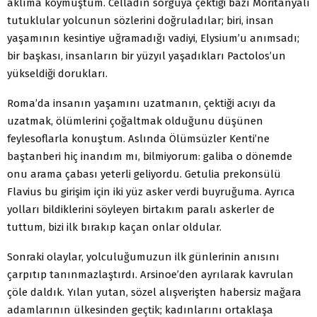
aklıma koymuştum. Celladın sorguya çektiği bazı Moritanyalı
tutuklular yolcunun sözlerini doğruladılar; biri, insan
yaşamının kesintiye uğramadığı vadiyi, Elysium’u anımsadı;
bir başkası, insanların bir yüzyıl yaşadıkları Pactolos’un
yükseldiği dorukları.
Roma’da insanın yaşamını uzatmanın, çektiği acıyı da
uzatmak, ölümlerini çoğaltmak olduğunu düşünen
feylesoflarla konuştum. Aslında Ölümsüzler Kenti’ne
baştanberi hiç inandım mı, bilmiyorum: galiba o dönemde
onu arama çabası yeterli geliyordu. Getulia prekonsülü
Flavius bu girişim için iki yüz asker verdi buyruğuma. Ayrıca
yolları bildiklerini söyleyen birtakım paralı askerler de
tuttum, bizi ilk bırakıp kaçan onlar oldular.
Sonraki olaylar, yolculuğumuzun ilk günlerinin anısını
çarpıtıp tanınmazlaştırdı. Arsinoe’den ayrılarak kavrulan
çöle daldık. Yılan yutan, sözel alışverişten habersiz mağara
adamlarının ülkesinden geçtik; kadınlarını ortaklaşa