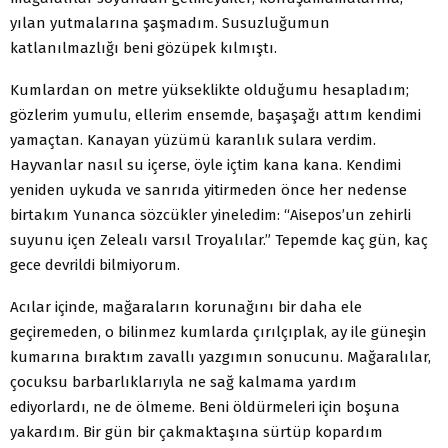
yılan yutmalarına şaşmadım. Susuzluğumun
katlanılmazlığı beni gözüpek kılmıştı.
Kumlardan on metre yükseklikte olduğumu hesapladım;
gözlerim yumulu, ellerim ensemde, başaşağı attım kendimi
yamaçtan. Kanayan yüzümü karanlık sulara verdim.
Hayvanlar nasıl su içerse, öyle içtim kana kana. Kendimi
yeniden uykuda ve sanrıda yitirmeden önce her nedense
birtakım Yunanca sözcükler yineledim: “Aisepos’un zehirli
suyunu içen Zelealı varsıl Troyalılar.” Tepemde kaç gün, kaç
gece devrildi bilmiyorum.
Acılar içinde, mağaraların korunağını bir daha ele
geçiremeden, o bilinmez kumlarda çırılçıplak, ay ile güneşin
kumarına bıraktım zavallı yazgımın sonucunu. Mağaralılar,
çocuksu barbarlıklarıyla ne sağ kalmama yardım
ediyorlardı, ne de ölmeme. Beni öldürmeleri için boşuna
yakardım. Bir gün bir çakmaktaşına sürtüp kopardım