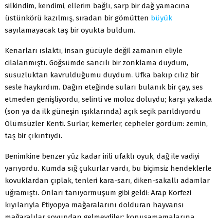
silkindim, kendimi, ellerim bağlı, sarp bir dağ yamacına
üstünkörü kazılmış, sıradan bir gömütten
büyük
sayılamayacak taş bir oyukta buldum.
Kenarları ıslaktı, insan gücüyle değil zamanın eliyle
cilalanmıştı. Göğsümde sancılı bir zonklama duydum,
susuzluktan kavrulduğumu duydum. Ufka bakıp cılız bir
sesle haykırdım. Dağın eteğinde suları bulanık bir çay, ses
etmeden genişliyordu, selinti ve moloz doluydu; karşı yakada
(son ya da ilk güneşin ışıklarında) açık seçik parıldıyordu
Ölümsüzler Kenti. Surlar, kemerler, cepheler gördüm: zemin,
taş bir çıkıntıydı.
Benimkine benzer yüz kadar irili ufaklı oyuk, dağ ile vadiyi
yarıyordu. Kumda sığ çukurlar vardı, bu biçimsiz hendeklerle
kovuklardan çıplak, tenleri kara-sarı, diken-sakallı adamlar
uğramıştı. Onları tanıyormuşum gibi geldi: Arap Körfezi
kıyılarıyla Etiyopya mağaralarını dolduran hayvansı
mağaralılar soyundan gelmeydiler; konuşamamalarına,