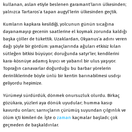
kullanan, aslan etiyle beslenen garamant’ların ülkesinden;
yalnızca Tartaros’a tapan augyl’lerin ülkesinden geçtik.
Kumların kapkara kesildiği, yolcunun günün sıcağına
dayanamayıp gecenin saatlerine el koymak zorunda kaldığı
başka çöller de tükettik. Uzaklardan, Okyanus’a adını veren
dağı şöyle bir gördüm: yamaçlarında ağuları etkisiz kılan
sütleğen bitkisi büyüyor; doruğunda satyr’ler, kendilerini
kara-kösnüye adamış kıyıcı ve yabanıl bir ulus yaşıyor.
Toprağın canavarlar doğurduğu bu barbar yörelerin
derinliklerinde böyle ünlü bir kentin barınabilmesi usdışı
geliyordu hepimize.
Yürümeyi sürdürdük, dönmek onursuzluk olurdu. Birkaç
gözükara, yüzleri aya dönük uyudular; humma kasıp
kavurdu onları; sarnıçların çürümüş suyundan çılgınlık ve
ölüm içti kimileri de. İşte o
zaman
kaçmalar başladı; çok
geçmeden de başkaldırılar.