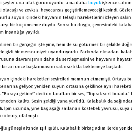
gibi şeyler ona ufak görünüyordu; ama daha
büyük
işkence sahnel
i olacağı ve zevksiz, heyecansız geçiştirilemeyeceği kesindi. Gözle
urlu suyun içindeki hayvanın telaşlı hareketlerini izleyen sakin
 karşı bir küçümseme duydu. Sonra bu duygu, çevresindeki kalaba
m insanlığa yayıldı.
ilinen bir gerçeğin işte yine, hem de su götürmez bir şekilde doğ
nde gizli bir memnuniyet uyandırıyordu. Farkında olmadan, kala
rusuna davranışının daha da sertleşmesini ve hayvanın hayatı
ne bir an önce başlanmasını sabırsızlıkla beklemeye başladı.
yun içindeki hareketleri seyircileri memnun etmemişti. Ortaya bır
enarına geliyor, yeniden suyun ortasına çekilince aynı hareketi
. “Buraya getirin!” dedi ön taraftan bir ses, “Toprak sert burada.”
 etmeden kalktı. Sesin geldiği yana yürüdü. Kalabalık da sağınd
edi. İpin ucunda, yine baş aşağı sallanan köstebek yavrusu, suya 
zülmüş, ufalmıştı.
 öğle güneşi altında ışıl ışıldı. Kalabalık birkaç adım ilerde yen