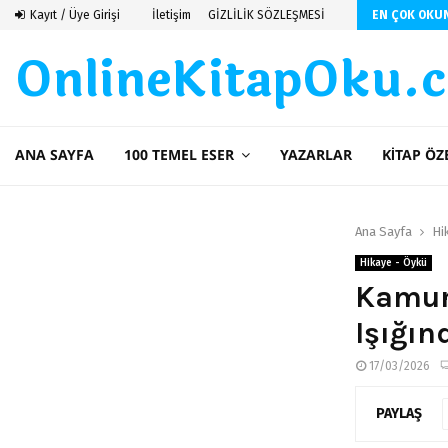
 De Saint Exupery
Kayıt / Üye Girişi
İletişim
GİZLİLİK SÖZLEŞMESİ
EN ÇOK OKU
OnlineKitapOku.
ANA SAYFA
100 TEMEL ESER
YAZARLAR
KITAP ÖZ
Ana Sayfa
Hi
Hikaye - Öykü
Kamur
Işığın
17/03/2026
PAYLAŞ