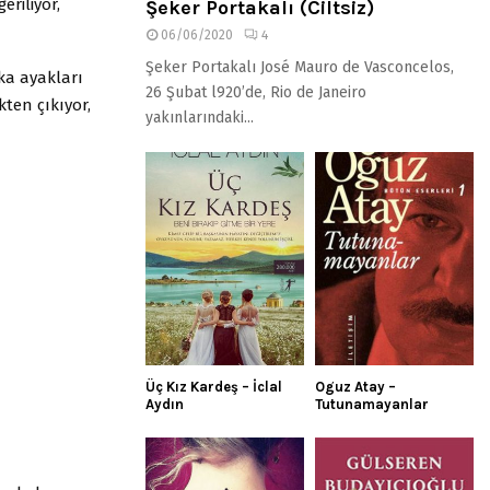
eriliyor,
Şeker Portakalı (Ciltsiz)
06/06/2020
4
Şeker Portakalı José Mauro de Vasconcelos,
rka ayakları
26 Şubat l920’de, Rio de Janeiro
kten çıkıyor,
yakınlarındaki...
Üç Kız Kardeş – İclal
Oguz Atay –
Aydın
Tutunamayanlar