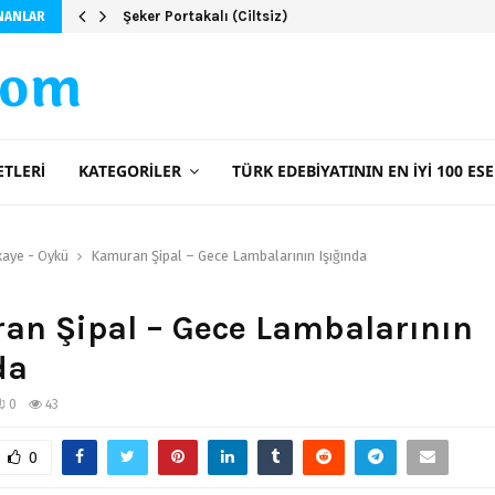
Şeker Portakalı (Ciltsiz)
NANLAR
com
ETLERI
KATEGORILER
TÜRK EDEBIYATININ EN İYI 100 ESE
kaye - Öykü
Kamuran Şipal – Gece Lambalarının Işığında
an Şipal – Gece Lambalarının
da
0
43
0