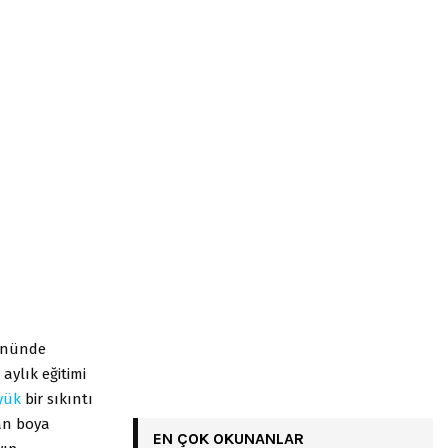
 önünde
aylık eğitimi
yük
bir sıkıntı
dan boya
EN ÇOK OKUNANLAR