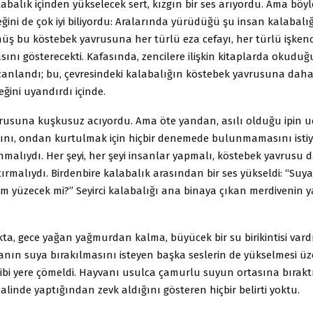
labalık içinden yükselecek sert, kızgın bir ses arıyordu. Ama böyle
ini de çok iyi biliyordu: Aralarında yürüdüğü şu insan kalabalığ
üş bu köstebek yavrusuna her türlü eza cefayı, her türlü işkenc
ını gösterecekti. Kafasında, zencilere ilişkin kitaplarda okuduğ
 canlandı; bu, çevresindeki kalabalığın köstebek yavrusuna daha
ğini uyandırdı içinde.
rusuna kuşkusuz acıyordu. Ama öte yandan, asılı olduğu ipin 
nı, ondan kurtulmak için hiçbir denemede bulunmamasını istiy
malıydı. Her şeyi, her şeyi insanlar yapmalı, köstebek yavrusu 
ştırmalıydı. Birdenbire kalabalık arasından bir ses yükseldi: “Suy
m yüzecek mi?” Seyirci kalabalığı ana binaya çıkan merdivenin y
ta, gece yağan yağmurdan kalma, büyücek bir su birikintisi vard
nın suya bırakılmasını isteyen başka seslerin de yükselmesi üze
bi yere çömeldi. Hayvanı usulca çamurlu suyun ortasına bıraktı.
halinde yaptığından zevk aldığını gösteren hiçbir belirti yoktu.