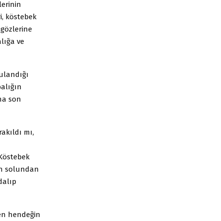
erinin
ri, köstebek
 gözlerine
lığa ve
rulandığı
balığın
na son
akıldı mı,
 Köstebek
an solundan
dalıp
iden hendeğin