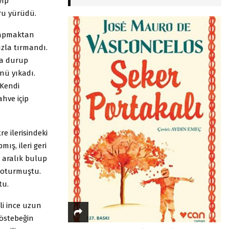
yıp
ru yürüdü.
yapmaktan
ızla tırmandı.
da durup
nü yıkadı.
 Kendi
hve içip
e ilerisindeki
ış, ileri geri
 aralık bulup
i oturmuştu.
tu.
li ince uzun
köstebeğin