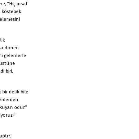
ne, “Hiç insaf
n köstebek
şelemesini
lik
oşa dönen
ni gelenlerle
 üstüne
i biri,
ir delik bile
erilerden
okuyan odur.”
iyoruz!”
ptır.”