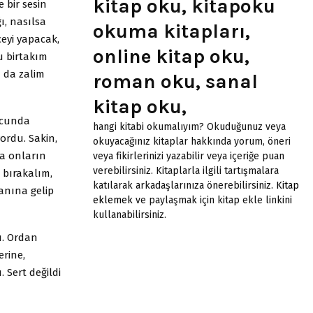
kitap oku, kitapoku
 bir sesin
ı, nasılsa
okuma kitapları,
eyi yapacak,
online kitap oku,
u birtakım
 da zalim
roman oku, sanal
kitap oku,
ucunda
hangi kitabi okumalıyım? Okuduğunuz veya
ordu. Sakin,
okuyacağınız kitaplar hakkında yorum, öneri
da onların
veya fikirlerinizi yazabilir veya içeriğe puan
verebilirsiniz. Kitaplarla ilgili tartışmalara
a bırakalım,
katılarak arkadaşlarınıza önerebilirsiniz.
Kitap
anına gelip
eklemek
ve paylaşmak için kitap ekle linkini
kullanabilirsiniz.
ı. Ordan
rine,
 Sert değildi