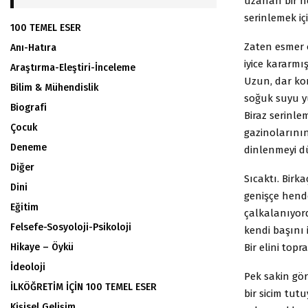
uzanan bir he
serinlemek i
100 TEMEL ESER
Zaten esmer 
Anı-Hatıra
iyice kararmı
Araştırma-Eleştiri-İnceleme
Uzun, dar ko
Bilim & Mühendislik
soğuk suyu y
Biografi
Biraz serinle
Çocuk
gazinolarını
Deneme
dinlenmeyi 
Diğer
Sıcaktı. Birk
Dini
genişçe hende
Eğitim
çalkalanıyor
Felsefe-Sosyoloji-Psikoloji
kendi başını 
Bir elini top
Hikaye – Öykü
İdeoloji
Pek sakin gör
İLKÖĞRETİM İÇİN 100 TEMEL ESER
bir sicim tut
Kişisel Gelişim