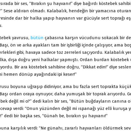
u sırada bir ses, “Bırakın şu hayvanı!” diye bağırdı köstebek sahibi
?” Sese aldıran olmadı. Kalabalık, hendeğin bir yamacına otura
resinde dar bir halka yapıp hayvanın var gücüyle sert toprağı e
u.
stebek yavrusu,
bütün
çabasına karşın vücudunu sokacak bir de
aşı, ön ve arka ayakları tam bir işbirliği içinde çalışıyor, ama b
rlekleri gibi, havaya sadece toz zerreleri saçıyordu. Kalabalık ye
ka, dışa doğru yeni halkalar yapmıştı. Ordan burdan köstebek
yordu. Bir ara köstebek sahibine doğru, “Dikkat edin!” diye seslend
 mi hemen dönüp ayağındaki ipi keser!”
usu boyuna uğraşıp didiniyor, ama bu fazla sert toprakta küçük b
Başı ordan oraya oynuyor, daha yumuşak bir toprak arıyordu. G
bek değil mi o?” dedi kalın bir ses, “Bütün buğdayların canına 
 cevap verdi: “Onun yüzünden değil mi ıspanağı yüz elli kuruşa y
 dedi bir başka ses, “Günah be, bırakın şu hayvanı!”
 buna karşılık verdi: “Ne günahı, zararlı hayvanları öldürmek seva