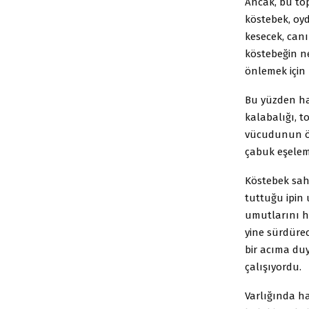
Ancak, bu top
köstebek, oyd
kesecek, canı
köstebeğin ne
önlemek için
Bu yüzden ha
kalabalığı, t
vücudunun ön 
çabuk eşelem
Köstebek sahi
tuttuğu ipin 
umutlarını h
yine sürdürec
bir acıma du
çalışıyordu.
Varlığında ha