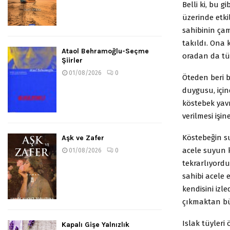
Belli ki, bu 
üzerinde etkil
sahibinin çam
takıldı. Ona
Ataol Behramoğlu-Seçme
oradan da tü
Şiirler
01/08/2026
0
Öteden beri b
duygusu, içi
köstebek yav
verilmesi işi
Köstebeğin su
Aşk ve Zafer
acele suyun k
01/08/2026
0
tekrarlıyordu
sahibi acele
kendisini izl
çıkmaktan bü
Islak tüyleri
Kapalı Gişe Yalnızlık