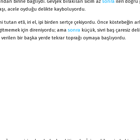
ndan birine bağlıydı. Gevşek bırakılan sicim az
sonra
ileri doğru g
aşı, acele oyduğu delikte kayboluyordu.
mi tutan etli, iri el, ipi birden sertçe çekiyordu. Önce köstebeğin a
ri gitmemek için direniyordu; ama
sonra
küçük, sivri baş çaresiz deli
n verilen bir başka yerde tekrar toprağı oymaya başlıyordu.