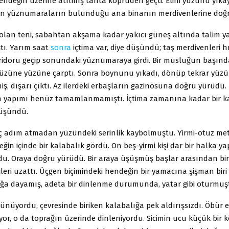
ndeğin üzerine atılmış tahta köprüden geçti. Elini yüzünü yıka
çin yüznumaraların bulunduğu ana binanın merdivenlerine doğ
olan teni, sabahtan akşama kadar yakıcı güneş altında talim 
ştı. Yarım saat
sonra
içtima var, diye düşündü; taş merdivenleri h
ridoru geçip sonundaki yüznumaraya girdi. Bir musluğun başın
üzüne yüzüne çarptı. Sonra boynunu yıkadı, dönüp tekrar yüzü
miş, dışarı çıktı. Az ilerdeki erbaşların gazinosuna doğru yürüdü.
n yapımı henüz tamamlanmamıştı. İçtima zamanına kadar bir ka
düşündü.
aç adım atmadan yüzündeki serinlik kaybolmuştu. Yirmi-otuz metr
ğin içinde bir kalabalık gördü. On beş-yirmi kişi dar bir halka yapm
du. Oraya doğru yürüdü. Bir araya üşüşmüş başlar arasından bir
ileri uzattı. Üçgen biçimindeki hendeğin bir yamacına şişman bir
rağa dayamış, adeta bir dinlenme durumunda, yatar gibi oturmuş
ünüyordu, çevresinde biriken kalabalığa pek aldırışsızdı. Öbür e
uyor, o da toprağın üzerinde dinleniyordu. Sicimin ucu küçük bir 