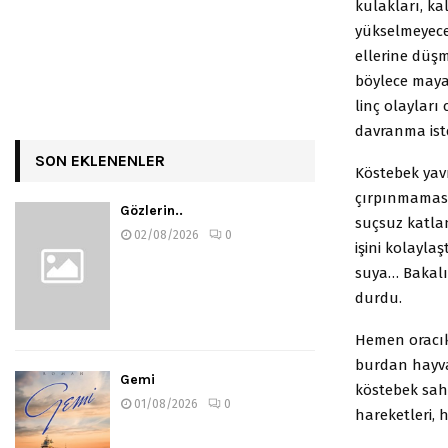
kulakları, ka
yükselmeyeceğ
ellerine düşm
böylece mayas
linç olayları
davranma iste
SON EKLENENLER
Köstebek yav
çırpınmaması
Gözlerin..
suçsuz katlan
02/08/2026
0
işini kolayla
suya… Bakalı
durdu.
Hemen oracık
burdan hayva
Gemi
köstebek sahi
01/08/2026
0
hareketleri, 