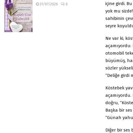
içine girdi. B
31/07/2026
0
yok mu sizde
sahibinin çev
seyre koyuld
Ne var ki, kö
açamıyordu: B
otomobil teke
büyümüş, hal
sözler yükseli
“Deliğe girdi
Köstebek yavr
açamıyordu. 
doğru, “Köste
Başka bir ses
“Günah yahu!”
Diğer bir ses