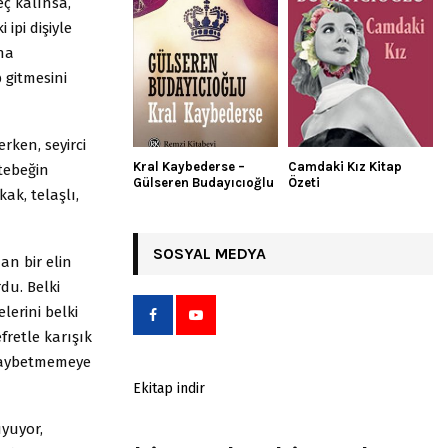
eç kalınsa,
ipi dişiyle
una
 gitmesini
ken, seyirci
Kral Kaybederse –
Camdaki Kız Kitap
tebeğin
Gülseren Budayıcıoğlu
Özeti
ak, telaşlı,
SOSYAL MEDYA
an bir elin
du. Belki
erini belki
fretle karışık
 kaybetmemeye
Ekitap indir
uyuyor,