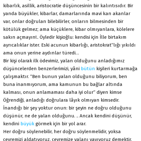
kibarlık, asillik, aristocratie düşüncesinin bir kalıntısıdır. Bir
yanda büyükler, kibarlar, damarlarında mavi kan akanlar
var, onlar doğrulan bilebilirler, onların bilmesinden bir
kötülük gelmez; ama küçüklere, kibar olmıyanlara, kölelere
sakın açmayın!.. Öyledir kişioğlu: kendisi için İlle birtakım
ayrıcalıklar ister. Eski acunun kibarlığı, aristokrat”lığı yıkıldı
ama onun yerine aydınlar türedi…
Bir kişi olarak ilk ödevimiz, yalan olduğunu anladığımız
düşüncelerden benzerlerimizi, yâni
bütün
kişileri kurtarmağa
çalışmaktır. “Ben bunun yalan olduğunu biliyorum, ben
buna inanmıyorum, ama kamunun bu bağlar altında
kalması, onun anlamaması daha iyi olur” diyen kimse
Öğrendiği, anladığı doğrulara lâyık olmıyan kimsedir.
İnandığı bir şey yoktur onun: bir şeyin ne doğru olduğunu
düşünür, ne de yalan olduğunu. .. Ancak kendini düşünür,
kendini
büyük
görmek için bir yol arar.
Her doğru söylenebilir, her doğru söylenmelidir, yoksa
çevremizi aldatıyoruz, çevremize yalanı yayıyoruz demektir.