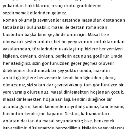
yukarıdan baktıklarını, o suçu kötü gördüklerini
sezdirmemek ellerinden gelmez.
Roman okumağı sevmiyenler arasında masaldan destandan
tat alanlar bulunabilir; masal ile destan romandan
büsbütün başka birer şeydir de onun için. Masal bize
olmıyacak şeyler anlatır, bizi bu yeryüzünün zorluklarından,
yasalarından, törelerinden uzaklaştırıp bizlere benzemiyen
kişilerin, devlerin, cinlerin, perilerin acununa götürür. Orada
her istediğiniz, sizin gönlünüzden geçer geçmez oluverir,
dileklerinizi durduracak bir şey yoktur orada; masalın
anlattığı kişilere benzemekle kendi benliğinizden çıkmış
olmazsınız, sizi sıkan dar çevreyi yıkmış, tam gönlünüzce bir
yere varmış olursunuz. Masal dinlemekten hoşlanan çocuk,
masal dinlemekten hoşlanan kişi, kendini dileğince bir
acunda görür, kendi kendinden sıyrılmış olmaz, tam tersine,
büsbütün kendi içine kapanır. Destan, kahramanları
anlatan destan da masal soyundandır; bize, benzemek
istiyeceğimiz, düşlerimizde benzediğimiz kişilerin yaşayışlarını