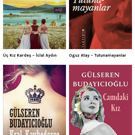
Üç Kız Kardeş – İclal Aydın
Oguz Atay – Tutunamayanlar