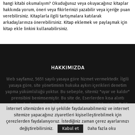
hangi kitabi okumalıyım? Okuduğunuz veya okuyacağınız kitaplar
hakkında yorum, öneri veya fikirlerinizi yazabilir veya içeriğe puan
verebilirsiniz. Kitaplarla ilgili tartışmalara katılarak
arkadaşlarınıza önerebilirsiniz.
Kitap eklemek
ve paylaşmak için
kitap ekle linkini kullanabilirsiniz.
HAKKIMIZDA
Web sayfamız, 5651 sayılı yasaya göre hizmet vermektedir. İlgili
yasaya göre, site yönetiminin hukuka aykırı içerikleri denetim
yapma yükümlülüğü yoktur. Bu sebeple, sitemiz "uyar ve kaldır"
prensibini benimsemiştir. Bu site de, Eserlerden kısa alıntı
yapılarak okuyuculara kitabı tanıtma amacı güdülmüştür. Telif
İnternet sitemizden en iyi şekilde faydalanabilmeniz ve internet
hakkına mevzu olan eserlerin yasal olmayan bir şekilde paylaşıma
sitemize yapacağınız ziyaretleri kişiselleştirebilmek için
açıldığını ve yasal haklarına uyulmadığını düşünüyorsanız,
çerezlerden faydalanıyoruz. İstediğiniz zaman çerez ayarlarınızı
aşağıdaki mail adresinden ulaşabilirsiniz. Kanunlar ve
değiştirebilirsiniz.
Kabul et
Daha fazla oku
yönetmelikler çerçevesinde içerik kısa içinde kaldırılıp size dönüş