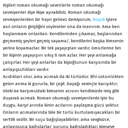
Kişileri roman okumağı sevenlerle roman okumağı
sevmiyenler diye ikiye ayırabiliriz. Roman okumağı
sevmiyenlerden bir hayır gelmez demiyorum,
büyük
işlere
asıl onların girişliğini söyleseler ona da inanırım. Ama ben
hoşlanmam onlardan. Kendilerinden çıkamaz, başlarından
geçmemiş şeyleri geçmiş sayama/, kendilerini başka kimsenin
yerine koyamazlar. Bir tek yaşayıştan vardır, ömürlerine bin
bir kişinin yaşayışını sıkış ti ram azlar. Her şeyi anlamağa
çalışırlar. Her şeyi anlarlar da kişioğlunun karşısında bir
anlayışsızlıkları vardır.
Acıdıkları olur, ama acımak da iki türlüdür. Bîri üstünlükten
gelen anma ki gururla, bir çeşit .bayağı sevinçle karışıktır;
öteki ise karşımızdaki kimsenin acısını kendimizde imiş gibi
duyarak acımak. Roman okumağı sevmiyenlerde işte bu
duygu, karşı! arında kinin acılarını paylaşma gücü yoktur.
Onların acımalarında bile bir türlü kurtulamıyacakları bir
sertlik sezilir. Bir suçu bağışlayabilirler; ama sevgisizce,
anlayışsızca bağışlarlar; suçunu bağışladıkları kimseye