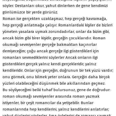
söyler. Destanları okur, yahut dinlerken de gene kendimizi
gönlümüzce bir yerde görürüz.
Roman ise gerçekten uzaklaşmaz, hep gerçeği kavramağa,
hep gerçeği anlatmağa çalışır. Romanlardaki kişiler de bizleri
yöneten yasalara uymak zorundadırlar, onlar da bizim gibi,
ancak bizim gibi birer kişidir, gerçeğin çocuklarıdır. Roman
okumağı sevmiyenler gerçeğe bakmaktan kaçınırlar
demiyeceğim; çoğu ancak gerçeğe ilgi gösterdikleri için
romanları sevmediklerini söylerler Ancak onların ilgi
gösterdikleri gerçek yalnız kendi gerçekleridir, yalnız
kendileridir. Onlar için gerçeğin, doğrunun bir tek yüzü vardır;
onu görmek, onu bilmek yeter onlara. Gerçeğin daha birçok
yüzleri olabileceğini düşünmek bile akıllarından geçmez.
Bu söyliyeceğimi belki tuhaf bulursunuz, gene de doğrudur:
roman okumağı sevmiyenler arasında roman yazmak
istiyenler, bir çeşit romancılar da yetişebilir. Bunlar
romanlarında hep kendilerini, yalnız kendilerini anlatırlar,
yahut düşlerini söylerler. Ama öylelerini de romancı saymak