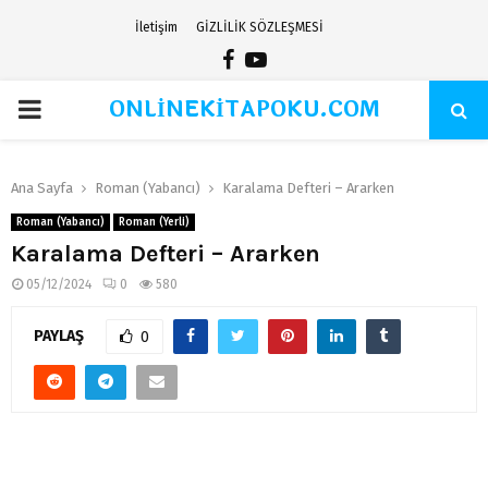
İletişim
GİZLİLİK SÖZLEŞMESİ
Facebook
Youtube
ONLİNEKİTAPOKU.COM
PRIMARY
MENU
Ana Sayfa
Roman (Yabancı)
Karalama Defteri – Ararken
Roman (Yabancı)
Roman (Yerli)
Karalama Defteri – Ararken
05/12/2024
0
580
PAYLAŞ
0