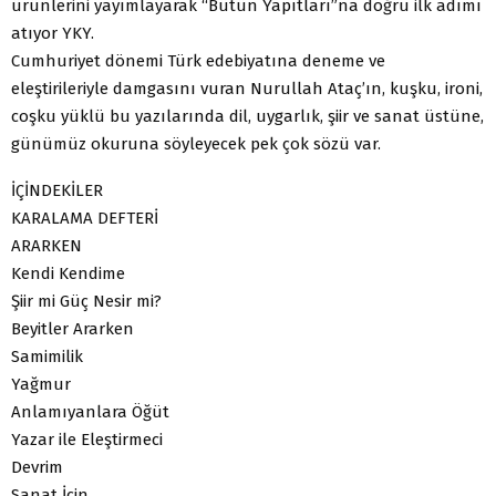
ürünlerini yayımlayarak “Bütün Yapıtları”na doğru ilk adımı
atıyor YKY.
Cumhuriyet dönemi Türk edebiyatına deneme ve
eleştirileriyle damgasını vuran Nurullah Ataç’ın, kuşku, ironi,
coşku yüklü bu yazılarında dil, uygarlık, şiir ve sanat üstüne,
günümüz okuruna söyleyecek pek çok sözü var.
İÇİNDEKİLER
KARALAMA DEFTERİ
ARARKEN
Kendi Kendime
Şiir mi Güç Nesir mi?
Beyitler Ararken
Samimilik
Yağmur
Anlamıyanlara Öğüt
Yazar ile Eleştirmeci
Devrim
Sanat İçin