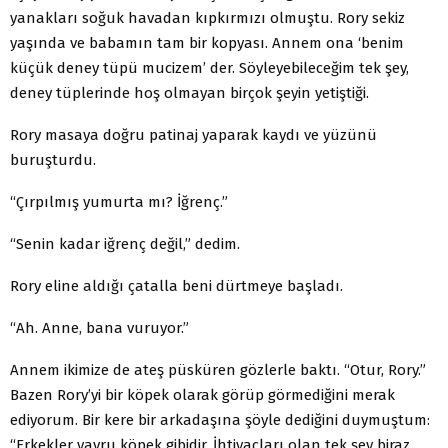
yanakları soğuk havadan kıpkırmızı olmuştu. Rory sekiz
yaşında ve babamın tam bir kopyası. Annem ona ‘benim
küçük deney tüpü mucizem’ der. Söyleyebileceğim tek şey,
deney tüplerinde hoş olmayan birçok şeyin yetiştiği.
Rory masaya doğru patinaj yaparak kaydı ve yüzünü
buruşturdu.
“Çırpılmış yumurta mı? İğrenç.”
“Senin kadar iğrenç değil,” dedim.
Rory eline aldığı çatalla beni dürtmeye başladı.
“Ah. Anne, bana vuruyor.”
Annem ikimize de ateş püsküren gözlerle baktı. “Otur, Rory.”
Bazen Rory’yi bir köpek olarak görüp görmediğini merak
ediyorum. Bir kere bir arkadaşına şöyle dediğini duymuştum:
“Erkekler yavru köpek gibidir. İhtiyaçları olan tek şey biraz