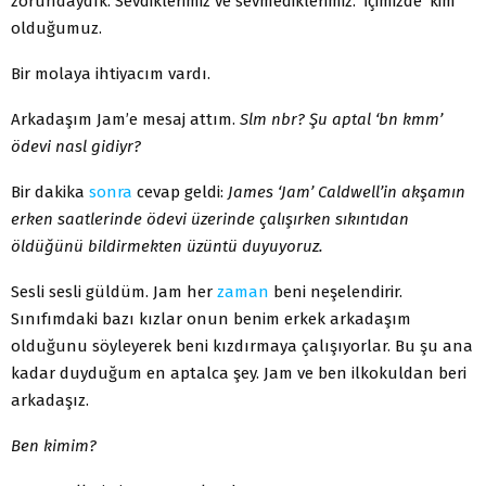
zorundaydık. Sevdiklerimiz ve sevmediklerimiz. ‘İçimizde’ kim
olduğumuz.
Bir molaya ihtiyacım vardı.
Arkadaşım Jam’e mesaj attım.
Slm nbr? Şu aptal ‘bn kmm’
ödevi nasl gidiyr?
Bir dakika
sonra
cevap geldi:
James ‘Jam’ Caldwell’in akşamın
erken saatlerinde ödevi üzerinde çalışırken sıkıntıdan
öldüğünü bildirmekten üzüntü duyuyoruz.
Sesli sesli güldüm. Jam her
zaman
beni neşelendirir.
Sınıfımdaki bazı kızlar onun benim erkek arkadaşım
olduğunu söyleyerek beni kızdırmaya çalışıyorlar. Bu şu ana
kadar duyduğum en aptalca şey. Jam ve ben ilkokuldan beri
arkadaşız.
Ben kimim?