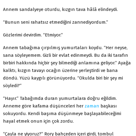
Annem sandalyeye oturdu, kızgın tava hâlâ elindeydi.
“Bunun seni rahatsız etmediğini zannediyordum.”
Gözlerimi devirdim. “Etmiyor.”
Annem tabağıma çırpılmış yumurtaları koydu. “Her neyse,
sana söyleyemem. Gizli bir evlat edinmeydi. Bu da iki tarafın
birbiri hakkında hiçbir şey bilmediği anlamına geliyor.” Ayağa
kalktı, kızgın tavayı ocağın üzerine yerleştirdi ve bana
döndü. Yüzü kaygılı görünüyordu. “Okulda biri bir şey mi
söyledi?”
“Hayır.” Tabağımda duran yumurtalara doğru eğildim.
Anneme göre kafama düşünceleri her
zaman
başkası
sokuyordu. Kendi başıma düşünmeye başlayabileceğimi
hayal etmek onun için çok zordu.
“Çayla ne yiyoruz?” Rory bahçeden içeri girdi, tombul