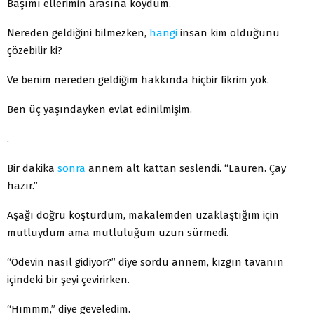
Başımı ellerimin arasına koydum.
Nereden geldiğini bilmezken,
hangi
insan kim olduğunu
çözebilir ki?
Ve benim nereden geldiğim hakkında hiçbir fikrim yok.
Ben üç yaşındayken evlat edinilmişim.
.
Bir dakika
sonra
annem alt kattan seslendi. “Lauren. Çay
hazır.”
Aşağı doğru koşturdum, makalemden uzaklaştığım için
mutluydum ama mutluluğum uzun sürmedi.
“Ödevin nasıl gidiyor?” diye sordu annem, kızgın tavanın
içindeki bir şeyi çevirirken.
“Hımmm,” diye geveledim.