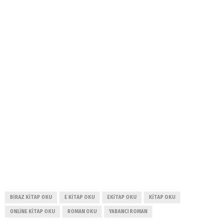
BIRAZ KITAP OKU
E KITAP OKU
EKITAP OKU
KITAP OKU
ONLINE KITAP OKU
ROMAN OKU
YABANCI ROMAN