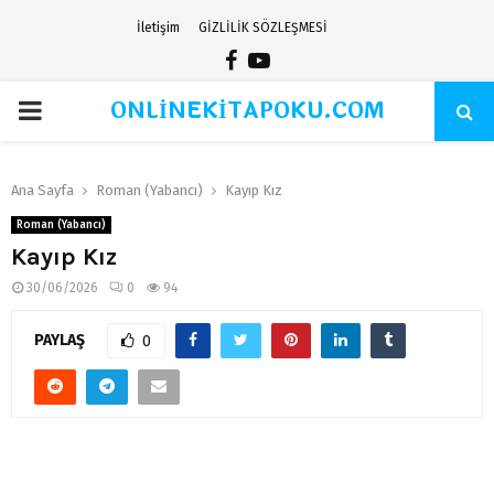
İletişim
GİZLİLİK SÖZLEŞMESİ
Facebook
Youtube
ONLİNEKİTAPOKU.COM
PRIMARY
MENU
Ana Sayfa
Roman (Yabancı)
Kayıp Kız
Roman (Yabancı)
Kayıp Kız
30/06/2026
0
94
PAYLAŞ
0