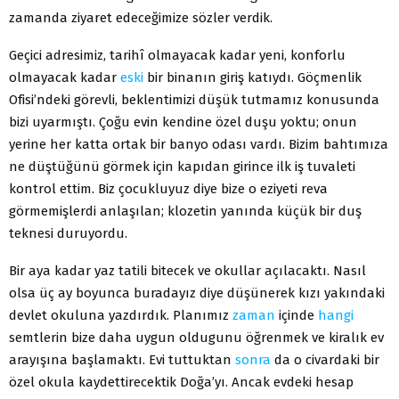
zamanda ziyaret edeceğimize sözler verdik.
Geçici adresimiz, tarihî olmayacak kadar yeni, konforlu
olmayacak kadar
eski
bir binanın giriş katıydı. Göçmenlik
Ofisi’ndeki görevli, beklentimizi düşük tutmamız konusunda
bizi uyarmıştı. Çoğu evin kendine özel duşu yoktu; onun
yerine her katta ortak bir banyo odası vardı. Bizim bahtımıza
ne düştüğünü görmek için kapıdan girince ilk iş tuvaleti
kontrol ettim. Biz çocukluyuz diye bize o eziyeti reva
görmemişlerdi anlaşılan; klozetin yanında küçük bir duş
teknesi duruyordu.
Bir aya kadar yaz tatili bitecek ve okullar açılacaktı. Nasıl
olsa üç ay boyunca buradayız diye düşünerek kızı yakındaki
devlet okuluna yazdırdık. Planımız
zaman
içinde
hangi
semtlerin bize daha uygun oldugunu öğrenmek ve kiralık ev
arayışına başlamaktı. Evi tuttuktan
sonra
da o civardaki bir
özel okula kaydettirecektik Doğa’yı. Ancak evdeki hesap