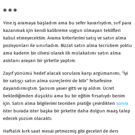
❃ ❃ ❃
Yine iş aramaya başladım ama bu sefer kararlıydım, sırf para
kazanmak için kendi kalibreme uygun olmayan teklifleri
kabul etmeyecektim. Arama kriterlerimi satış ve satın alma
pozisyonları ile sınırladım. Bizzat satın alma tecrübem yoktu
ama kaderin bir cilvesi olarak ilk mülakatımı satın alma
asistanı arayan bir şirketle yaptım.
Zayıf yönümü hedef alacak sorulara karşı argümanımı, “İyi
bir satışçı satın alma süreçlerini de bilir” felsefesine
dayandırmıştım. Şansım yaver gitti ve işi aldım. Ücret
beklediğimden düşüktü ama bu bir eğitim fırsatıydı benim
için. Satın alma bilgilerimi teoriden pratiğe çevirdikten
sonra
ister burada ister başka bir şirkette daha dolgun maaş talep
edecek yüzüm olacaktı.
Haftalık kırk saat mesai yetmezmiş gibi geceleri de ders