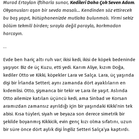
Murad Ertaylan iftiharla sunar,
Kedileri Daha Çok Seven Adam
.
Okyanusları aşan bir sevda masalı… Kendinden söz ettirecek
bu baş yapıt, kütüphanenizde mutlaka bulunmalı. Yirmi sekiz
bölüm tekmili birden; sırayla değil parayla, korkmadan
harcayın.
…
Evde ben hariç altı ruh var; ikisi kedi, ikisi de köpek bedeninde
yaşıyor. Biz de üç Kuzu, etti yedi. Karım Aliye, kızım Doğa,
kediler Otto ve Kikki, köpekler Lara ve Salça. Lara, üç yaşında
dişi bir İrlanda Setteri; aynı zamanda dört ayaklıların en
kıdemlisi. Otto, şişmanca bir tekir ve Lara ile yaşıt. Aslında
Otto ailemize katılan üçüncü kedi, ama Sinbad ve Korsan
aramızdan zamansız ayrıldığı için bir yaşındaki Kikki’nin tek
abisi. Kısa tüyleri, siyah ve beyaza son derece simetrik bir
şekilde boyanmış Kikkicik, evin genç kızı olma sıfatını, uzun
bir süre önce dört aylık dişi İngiliz Setteri Salça’ya kaptırdı.