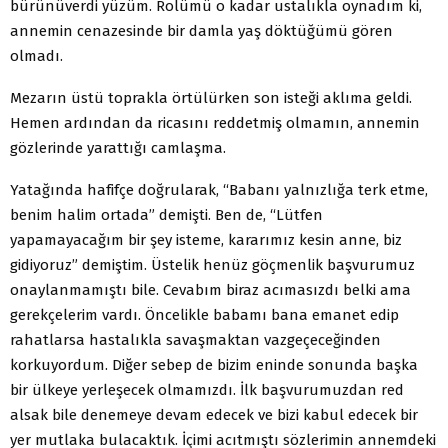
bürünüverdi yüzüm. Rolümü o kadar ustalıkla oynadım ki,
annemin cenazesinde bir damla yaş döktüğümü gören
olmadı.
Mezarın üstü toprakla örtülürken son isteği aklıma geldi.
Hemen ardından da ricasını reddetmiş olmamın, annemin
gözlerinde yarattığı camlaşma.
Yatağında hafifçe doğrularak, “Babanı yalnızlığa terk etme,
benim halim ortada” demişti. Ben de, “Lütfen
yapamayacağım bir şey isteme, kararımız kesin anne, biz
gidiyoruz” demiştim. Üstelik henüz göçmenlik başvurumuz
onaylanmamıştı bile. Cevabım biraz acımasızdı belki ama
gerekçelerim vardı. Öncelikle babamı bana emanet edip
rahatlarsa hastalıkla savaşmaktan vazgeçeceğinden
korkuyordum. Diğer sebep de bizim eninde sonunda başka
bir ülkeye yerleşecek olmamızdı. İlk başvurumuzdan red
alsak bile denemeye devam edecek ve bizi kabul edecek bir
yer mutlaka bulacaktık. İçimi acıtmıştı sözlerimin annemdeki