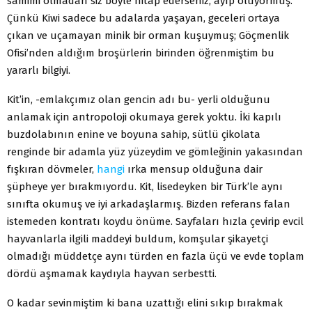
samimi olmadan siz böyle hitap ederseniz, ayıp oluyormuş.
Çünkü Kiwi sadece bu adalarda yaşayan, geceleri ortaya
çıkan ve uçamayan minik bir orman kuşuymuş; Göçmenlik
Ofisi’nden aldığım broşürlerin birinden öğrenmiştim bu
yararlı bilgiyi.
Kit’in, -emlakçımız olan gencin adı bu- yerli olduğunu
anlamak için antropoloji okumaya gerek yoktu. İki kapılı
buzdolabının enine ve boyuna sahip, sütlü çikolata
renginde bir adamla yüz yüzeydim ve gömleğinin yakasından
fışkıran dövmeler,
hangi
ırka mensup olduğuna dair
şüpheye yer bırakmıyordu. Kit, lisedeyken bir Türk’le aynı
sınıfta okumuş ve iyi arkadaşlarmış. Bizden referans falan
istemeden kontratı koydu önüme. Sayfaları hızla çevirip evcil
hayvanlarla ilgili maddeyi buldum, komşular şikayetçi
olmadığı müddetçe aynı türden en fazla üçü ve evde toplam
dördü aşmamak kaydıyla hayvan serbestti.
O kadar sevinmiştim ki bana uzattığı elini sıkıp bırakmak