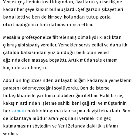
Yemek çeşitlerinin kısıtlılığından, fiyatların yüksekliğine
kadar her şeye kusur bulmuşlardı. Şef garson şikayetleri
bana iletti ve ben de kimseyi kolundan tutup zorla
oturtmadığımızı hatırlatmasını rica ettim.
Mesajım profesyonelce filtrelenmiş olmalıydı ki açlıktan
çıkmış gibi sipariş verdiler. Yemekler servis edildi ve daha ilk
çatalda babasından yüz bulduğu belli olan veled
ağzındakileri masaya boşalttı. Artık müdahale etmem
kaçınılmaz olmuştu.
Adolf’un İngilizcesinden anlayabildiğim kadarıyla yemeklerin
parasını ödemeyeceğini söylüyordu. Ben de isterse
bulaşıkhanede yardımcı olabileceğini ilettim. Hafif bir itiş
kakışın ardından işletme sahibi beni çağırdı ve müşterinin
her
zaman
haklı olduğuna dair saçma deyişi tekrarladı. Ben
de lokantaya müdür aranıyor, ilanı vermek için geç
kalmamasını söyledim ve Yeni Zelanda’daki ilk istifamı
verdim.