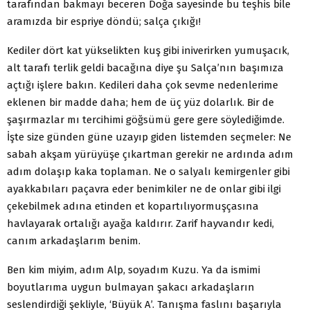
tarafından bakmayı beceren Doğa sayesinde bu teşhis bile
aramızda bir espriye döndü; salça çıkığı!
Kediler dört kat yükselikten kuş gibi iniverirken yumuşacık,
alt tarafı terlik geldi bacağına diye şu Salça’nın başımıza
açtığı işlere bakın. Kedileri daha çok sevme nedenlerime
eklenen bir madde daha; hem de üç yüz dolarlık. Bir de
şaşırmazlar mı tercihimi göğsümü gere gere söylediğimde.
İşte size günden güne uzayıp giden listemden seçmeler: Ne
sabah akşam yürüyüşe çıkartman gerekir ne ardında adım
adım dolaşıp kaka toplaman. Ne o salyalı kemirgenler gibi
ayakkabıları paçavra eder benimkiler ne de onlar gibi ilgi
çekebilmek adına etinden et kopartılıyormuşçasına
havlayarak ortalığı ayağa kaldırır. Zarif hayvandır kedi,
canım arkadaşlarım benim.
Ben kim miyim, adım Alp, soyadım Kuzu. Ya da ismimi
boyutlarıma uygun bulmayan şakacı arkadaşların
seslendirdiği şekliyle, ‘Büyük A’. Tanışma faslını başarıyla