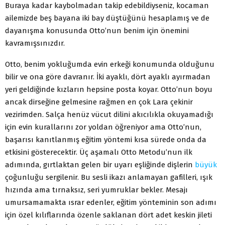
Buraya kadar kaybolmadan takip edebildiyseniz, kocaman
ailemizde beş bayana iki bay düştüğünü hesaplamış ve de
dayanışma konusunda Otto’nun benim için önemini
kavramışsınızdır.
Otto, benim yokluğumda evin erkeği konumunda olduğunu
bilir ve ona göre davranır. İki ayaklı, dört ayaklı ayırmadan
yeri geldiğinde kızların hepsine posta koyar. Otto’nun boyu
ancak dirseğine gelmesine rağmen en çok Lara çekinir
vezirimden. Salça henüz vücut dilini akıcılıkla okuyamadığı
için evin kurallarını zor yoldan öğreniyor ama Otto’nun,
başarısı kanıtlanmış eğitim yöntemi kısa sürede onda da
etkisini gösterecektir. Üç aşamalı Otto Metodu’nun ilk
adımında, gırtlaktan gelen bir uyarı eşliğinde dişlerin
büyük
çoğunluğu sergilenir. Bu sesli ikazı anlamayan gafilleri, ışık
hızında ama tırnaksız, seri yumruklar bekler. Mesajı
umursamamakta ısrar edenler, eğitim yönteminin son adımı
için özel kılıflarında özenle saklanan dört adet keskin jileti