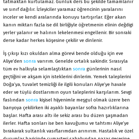
tatmaktan kurtulamaz. Günlük ders bu şekilde tamamlanır
ve sınıf dağılır. İzleyiciler yaramaz öğrencinin yaralarını
inceler ve kendi aralarında konuyu tartışırlar. Eğer akan
kanın miktarı fazla ise dil birliğiyle öğretmenin elinin değdigi
yerler yalanır ve halının lekelenmesi engellenir. Bir sonraki
derse kadar herkes köşesine çekilir ve dinlenir.
İş çıkışı kızı okuldan alma görevi bende olduğu için eve
Aliye’den
sonra
varırım. Genelde ortalık sakindir. Sırasıyla
tüm ev halkıyla selamlaştıktan
sonra
günlerinin nasıl
geçtiğini ve akşam için isteklerini dinlerim. Yemek taleplerini
Doğa’ya, tuvalet temizliği ile ilgili konuları Aliye’ye havale
eder ve tüylü dostlarımın oyun taleplerini karşılarım. Sevgi
faslından
sonra
kişisel hijyenimle meşgul olmak üzere ben
banyoya çekilirken iki ayaklı bayanlar sofra hazırlıklarına
başlar. Hafta arası altı ile sekiz arası bu düzen şaşmadan
ilerler. Hafta sonları ise ben kavuğumu ve tahtımı Aliye’ye
bırakarak sultanlık vasıflarımdan arınırım. Hastalık ve özel
durumlar haricinde cumartesi sabahından pazar gecesine