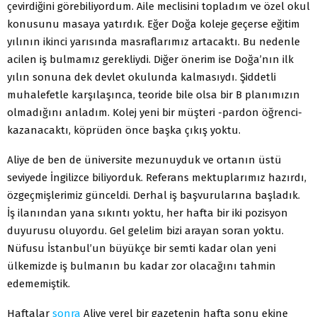
çevirdiğini görebiliyordum. Aile meclisini topladım ve özel okul
konusunu masaya yatırdık. Eğer Doğa koleje geçerse eğitim
yılının ikinci yarısında masraflarımız artacaktı. Bu nedenle
acilen iş bulmamız gerekliydi. Diğer önerim ise Doğa’nın ilk
yılın sonuna dek devlet okulunda kalmasıydı. Şiddetli
muhalefetle karşılaşınca, teoride bile olsa bir B planımızın
olmadığını anladım. Kolej yeni bir müşteri -pardon öğrenci-
kazanacaktı, köprüden önce başka çıkış yoktu.
Aliye de ben de üniversite mezunuyduk ve ortanın üstü
seviyede İngilizce biliyorduk. Referans mektuplarımız hazırdı,
özgeçmişlerimiz günceldi. Derhal iş başvurularına başladık.
İş ilanından yana sıkıntı yoktu, her hafta bir iki pozisyon
duyurusu oluyordu. Gel gelelim bizi arayan soran yoktu.
Nüfusu İstanbul’un büyükçe bir semti kadar olan yeni
ülkemizde iş bulmanın bu kadar zor olacağını tahmin
edememiştik.
Haftalar
sonra
Aliye yerel bir gazetenin hafta sonu ekine