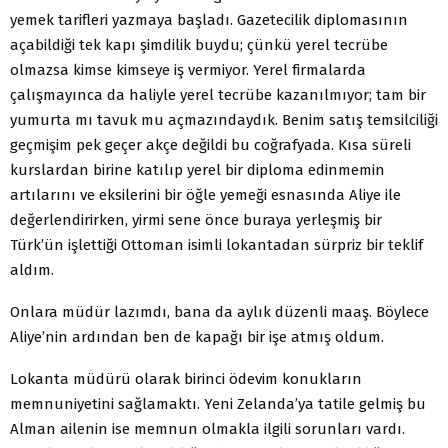
yemek tarifleri yazmaya başladı. Gazetecilik diplomasının
açabildiği tek kapı şimdilik buydu; çünkü yerel tecrübe
olmazsa kimse kimseye iş vermiyor. Yerel firmalarda
çalışmayınca da haliyle yerel tecrübe kazanılmıyor; tam bir
yumurta mı tavuk mu açmazındaydık. Benim satış temsilciliği
geçmişim pek geçer akçe değildi bu coğrafyada. Kısa süreli
kurslardan birine katılıp yerel bir diploma edinmemin
artılarını ve eksilerini bir öğle yemeği esnasında Aliye ile
değerlendirirken, yirmi sene önce buraya yerleşmiş bir
Türk’ün işlettiği Ottoman isimli lokantadan sürpriz bir teklif
aldım.
Onlara müdür lazımdı, bana da aylık düzenli maaş. Böylece
Aliye’nin ardından ben de kapağı bir işe atmış oldum.
Lokanta müdürü olarak birinci ödevim konukların
memnuniyetini sağlamaktı. Yeni Zelanda’ya tatile gelmiş bu
Alman ailenin ise memnun olmakla ilgili sorunları vardı.