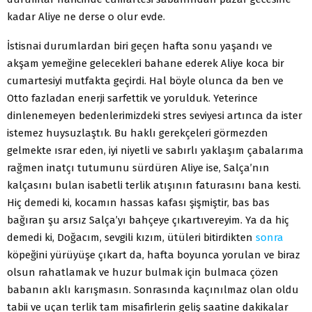
kadar Aliye ne derse o olur evde.
İstisnai durumlardan biri geçen hafta sonu yaşandı ve
akşam yemeğine gelecekleri bahane ederek Aliye koca bir
cumartesiyi mutfakta geçirdi. Hal böyle olunca da ben ve
Otto fazladan enerji sarfettik ve yorulduk. Yeterince
dinlenemeyen bedenlerimizdeki stres seviyesi artınca da ister
istemez huysuzlaştık. Bu haklı gerekçeleri görmezden
gelmekte ısrar eden, iyi niyetli ve sabırlı yaklaşım çabalarıma
rağmen inatçı tutumunu sürdüren Aliye ise, Salça’nın
kalçasını bulan isabetli terlik atışının faturasını bana kesti.
Hiç demedi ki, kocamın hassas kafası şişmiştir, bas bas
bağıran şu arsız Salça’yı bahçeye çıkartıvereyim. Ya da hiç
demedi ki, Doğacım, sevgili kızım, ütüleri bitirdikten
sonra
köpeğini yürüyüşe çıkart da, hafta boyunca yorulan ve biraz
olsun rahatlamak ve huzur bulmak için bulmaca çözen
babanın aklı karışmasın. Sonrasında kaçınılmaz olan oldu
tabii ve uçan terlik tam misafirlerin geliş saatine dakikalar