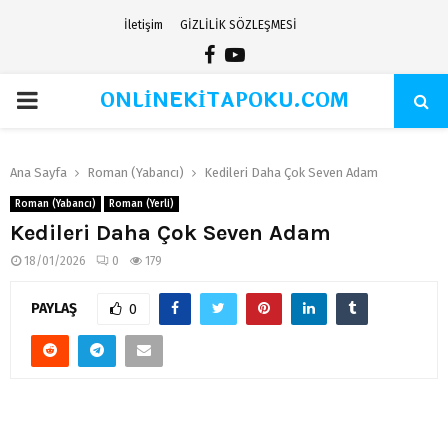
İletişim
GİZLİLİK SÖZLEŞMESİ
Facebook
Youtube
ONLİNEKİTAPOKU.COM
PRIMARY
MENU
Ana Sayfa
Roman (Yabancı)
Kedileri Daha Çok Seven Adam
Roman (Yabancı)
Roman (Yerli)
Kedileri Daha Çok Seven Adam
18/01/2026
0
179
PAYLAŞ
0