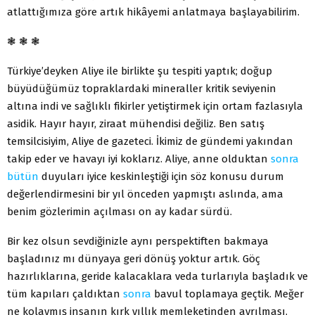
atlattığımıza göre artık hikâyemi anlatmaya başlayabilirim.
❃ ❃ ❃
Türkiye’deyken Aliye ile birlikte şu tespiti yaptık; doğup
büyüdüğümüz topraklardaki mineraller kritik seviyenin
altına indi ve sağlıklı fikirler yetiştirmek için ortam fazlasıyla
asidik. Hayır hayır, ziraat mühendisi değiliz. Ben satış
temsilcisiyim, Aliye de gazeteci. İkimiz de gündemi yakından
takip eder ve havayı iyi koklarız. Aliye, anne olduktan
sonra
bütün
duyuları iyice keskinleştiği için söz konusu durum
değerlendirmesini bir yıl önceden yapmıştı aslında, ama
benim gözlerimin açılması on ay kadar sürdü.
Bir kez olsun sevdiğinizle aynı perspektiften bakmaya
başladınız mı dünyaya geri dönüş yoktur artık. Göç
hazırlıklarına, geride kalacaklara veda turlarıyla başladık ve
tüm kapıları çaldıktan
sonra
bavul toplamaya geçtik. Meğer
ne kolaymış insanın kırk yıllık memleketinden ayrılması,