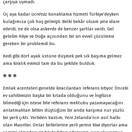
çarşıya uymadı.
Üç aya kadar ücretsiz konaklama hizmeti Türkiye’deyken
kulağımıza çok hoş gelmişti. Belki bekâr olsam yine idare
ederdi, ne de olsa askerde de benzer şartlar vardı. Gel
gelelim Aliye ve Doğa açısından bir an evvel çözülmesi
gereken bir problemdi bu.
Kedi gibi dört ayak üstüne düşmek pek sık başıma gelmez
ama kiralık evimizi tam da bu şekilde bulduk.
❃ ❃ ❃
Emlak acenteleri genelde kiracılardan referans istiyor. Önceki
ev sahibimizin başka bir kıtada olduğunu ve İngilizce
bilmediği için istese bile referans mektubu yazamayacağını
anlatmaktan bitkin düştüğüm bir anda karşıma nur yüzlü
bir yerli çıktı. Yerliden kastım, Yeni Zelanda’nın asıl halkı
olan Maoriler. Onlar birbirlerine yerli yerine Kiwi diyorlar ama