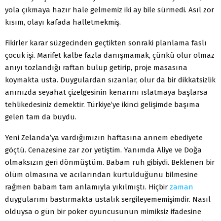
yola çıkmaya hazır hale gelmemiz iki ay bile sürmedi. Asıl zor
kısım, olayı kafada halletmekmiş.
Fikirler karar süzgecinden geçtikten sonraki planlama faslı
çocuk işi. Marifet kalbe fazla danışmamak, çünkü olur olmaz
anıyı tozlandığı raftan bulup getirip, proje masasına
koymakta usta. Duygulardan sızanlar, olur da bir dikkatsizlik
anınızda seyahat çizelgesinin kenarını ıslatmaya başlarsa
tehlikedesiniz demektir. Türkiye’ye ikinci gelişimde başıma
gelen tam da buydu.
Yeni Zelanda’ya vardığımızın haftasına annem ebediyete
göçtü. Cenazesine zar zor yetiştim. Yanımda Aliye ve Doğa
olmaksızın geri dönmüştüm. Babam ruh gibiydi. Beklenen bir
ölüm olmasına ve acılarından kurtulduğunu bilmesine
rağmen babam tam anlamıyla yıkılmıştı. Hiçbir
zaman
duygularımı bastırmakta ustalık sergileyememişimdir. Nasıl
olduysa o gün bir poker oyuncusunun mimiksiz ifadesine