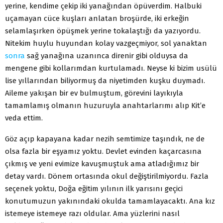
yerine, kendime çekip iki yanağından öpüverdim. Halbuki
uçamayan cüce kuşları anlatan broşürde, iki erkeğin
selamlaşırken öpüşmek yerine tokalaştığı da yazıyordu.
Nitekim huylu huyundan kolay vazgeçmiyor, sol yanaktan
sonra
sağ yanağına uzanınca direnir gibi olduysa da
mengene gibi kollarımdan kurtulamadı. Neyse ki bizim usülü
lise yıllarından biliyormuş da niyetimden kuşku duymadı.
Aileme yakışan bir ev bulmuştum, görevini layıkıyla
tamamlamış olmanın huzuruyla anahtarlarımı alıp Kit’e
veda ettim.
Göz açıp kapayana kadar nezih semtimize taşındık, ne de
olsa fazla bir eşyamız yoktu. Devlet evinden kaçarcasına
çıkmış ve yeni evimize kavuşmuştuk ama atladığımız bir
detay vardı. Dönem ortasında okul değiştirilmiyordu. Fazla
seçenek yoktu, Doğa eğitim yılının ilk yarısını geçici
konutumuzun yakınındaki okulda tamamlayacaktı. Ana kız
istemeye istemeye razı oldular. Ama yüzlerini nasıl