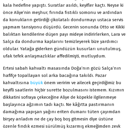
kala hedefine yapıştı. Suratlar asıldı, keyifler kaçtı. Neyse ki
önce Aliye’nin meşhur, fırında fıstıklı somonu ve ardından
da konukların getirdiği çikolatalı dondurmayı ustaca servis
yapmam tansiyonu düşürdü. Gecenin sonunda Otto ve Kikki
balıktan kendilerine düşen payı mideye indirirlerken, Lara ve
Salça da dondurma kaplarını temizleyerek bize yardımcı
oldular. Yatağa giderken gündüzün kusurları unutulmuş,
ufak tefek anlaşmazlıklar affedilmişti, mutluydum.
Ertesi sabah kahvaltı masasında Doğa’nın gözü Salça’nın
hafifçe topallayan sol arka bacağına takıldı. Pazar
kahvaltısına
büyük
önem veririm ve ailecek geçirdiğimiz bu
keyifli saatlerin hiçbir surette bozulmasını istemem. Kızımın
dikkatini sofraya çekeceğine Aliye de köpekle ilgilenmeye
başlayınca ağzımın tadı kaçtı. Ne kâğıtta pastırmanın
damağıma yapışan yağını eriten dumanı tüten çayımdan
birşey anladım ne de çay boş boş gitmesin diye üstüne
özenle fındık ezmesi sürülmüş kızarmış ekmeğimden zevk