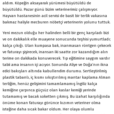
aldım. Köpeğin aksayarak yürümesi büyütüldü de
büyütüldü. Pazar günü bizim veterinerimiz çalışmıyor.
Hayvan hastanesinin acil servisi de basit bir terlik vakasına
bakmaz haliyle mecburen nöbetçi veterinerin yolunu tuttuk.
Yeni mezun olduğu her halinden belli bir genç karşıladı bizi
ve on dakikalık elle muayene sonucunda teşhisi yumurtladı;
kalça çıkığı. Ulan kumpasa bak, inanmasan röntgen çekecek
ve faturayı şişirecek, inansan iki saatte zor kazandığım alın
terime on dakikada konuverecek. Tıp eğitimine saygım vardır
tabii ama insanın içi acıyor. Sonunda Aliye ve Doğa’nın ikna
edici bakışları altında kabullendim durumu. Sertleştirilmiş
plastik tabanlı, iç kısmı sıkıştırılmış mantar kaplama Alman
terliğim, henüz gelişimini tamamlamamış İngiliz kalça
kemiğine çarpınca güçsüz olan kaslar kemiği yerinde
tutamamış ve bacak soketten çıkmış. Bu izahat karşılığında
önüme konan faturayı görünce kızımın veteriner olma
isteğine daha sıcak bakar oldum. Her olaya olumlu