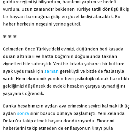
güldüreceğimi iyi biliyordum, hamlemi yaptım ve hedefi
vurdum. Uzun zamandır beklenen Türkiye tatili dönüşü ilk iş
bir hayvan barınağına gidip en güzel kediyi alacaktık. Bu
haber herkesin neşesini yerine getirdi.
❃ ❃ ❃
Gelmeden önce Türkiye’deki evimizi, düğünden beri kasada
duran altınları ve hatta Doğa’nın doğumunda takılan
ziynetleri bile satmıştık. Yeni bir kıtada yabancı bir kültüre
ayak uydurmak için
zaman
gerekliydi ve bizde de fazlasıyla
vardı. Hem ekonomik yönden hem psikolojik olarak hazırlıklı
geldiğimizi düşünsek de evdeki hesabın çarşıya uymadığını
yaşayarak öğrendik.
Banka hesabımızın aydan aya erimesine seyirci kalmak ilk üç
aydan
sonra
sinir bozucu olmaya başlamıştı. Yeni Zelanda
Doları’nı takip etmek başımı döndürüyordu. Ekonomi
haberlerini takip etmeden de enflasyonun lirayı pula