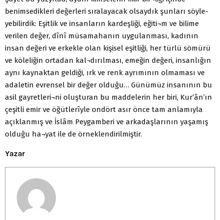
benimsedikleri değerleri sıralayacak olsaydık şunları söyle-
yebilirdik: Eşitlik ve insanların kardeşliği, eğiti¬m ve bilime
verilen değer, dînî müsamahanın uygulanması, kadının
insan değeri ve erkekle olan kişisel eşitliği, her türlü sömürü
ve köleliğin ortadan kal¬dırılması, emeğin değeri, insanlığın
aynı kaynaktan geldiği, ırk ve renk ayrımının olmaması ve
adaletin evrensel bir değer olduğu… Günümüz insanının bu
asil gayretleri¬ni oluşturan bu maddelerin her biri, Kur’ân’ın
çeşitli emir ve öğütlerîyle ondört asır önce tam anlamıyla
açıklanmış ve İslâm Peygamberi ve arkadaşlarının yaşamış
olduğu ha¬yat ile de örneklendirilmiştir.
Yazar