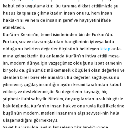
kabul edip uygulamaktır. Bu tanıma dikkat ettiğimizde şu
husus karşımıza çıkmaktadır: İnsan onuru, hem insan
hakla-rını ve hem de insanın şeref ve haysiyetini ifade
etmektedir.
Kur’ân-ı Ke¬rim’in, temel isimlerinden biri de Furkan’dır.
Furkan, söz ve davranışlardan hangilerinin iyi veya kötü
olduğunu belirten değerler ölçüsünü belirleyen
kitap
anla-
mına gelmektedir. Bu anlamda Kur’ân’ın ihtiva ettiği mesa-
jın, modern dünya için vazgeçilmez olduğunu ispat etmenin
bir yolu da, günümüz mükemmellik ölçüleri olan değerleri ve
idealleri birer birer ele almaktır. Bu değerler, sağduyusunu
yitirmemiş çağdaş insanlığın aydın kesimi tarafından kabul
edilmiş ve desteklenmiştir. Bu değerlerin kaynağı, hiç
şüphesiz ilahi vahiydir. Nitekim, önyargılardan uzak bir gözle
bakıldığında, Kur’an’ın insan hak ve onuruyla ilgili ilkelerine
bugünün modern, medeni insanının algı seviyesi-nin hala
ulaşamadığını görmekteyiz.
Şayet bu yüzyılda, aydın kimselerin fikir bir¬liği içinde