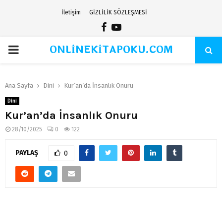
İletişim
GİZLİLİK SÖZLEŞMESİ
Facebook
Youtube
ONLİNEKİTAPOKU.COM
PRIMARY
MENU
Ana Sayfa
Dini
Kur’an’da İnsanlık Onuru
Dini
Kur’an’da İnsanlık Onuru
28/10/2025
0
122
PAYLAŞ
0