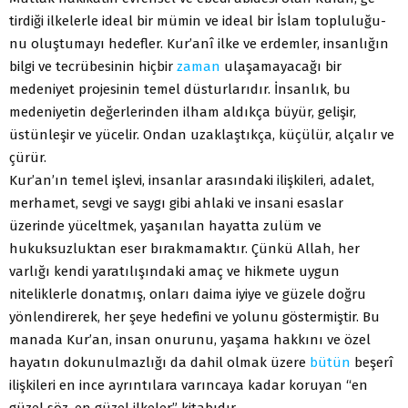
tirdiği ilkelerle ideal bir mümin ve ideal bir İslam topluluğu-
nu oluştumayı hedefler. Kur’anî ilke ve erdemler, insanlığın
bilgi ve tecrübesinin hiçbir
zaman
ulaşamayacağı bir
medeniyet projesinin temel düsturlarıdır. İnsanlık, bu
medeniyetin değerlerinden ilham aldıkça büyür, gelişir,
üstünleşir ve yücelir. Ondan uzaklaştıkça, küçülür, alçalır ve
çürür.
Kur’an’ın temel işlevi, insanlar arasındaki ilişkileri, adalet,
merhamet, sevgi ve saygı gibi ahlaki ve insani esaslar
üzerinde yüceltmek, yaşanılan hayatta zulüm ve
hukuksuzluktan eser bırakmamaktır. Çünkü Allah, her
varlığı kendi yaratılışındaki amaç ve hikmete uygun
niteliklerle donatmış, onları daima iyiye ve güzele doğru
yönlendirerek, her şeye hedefini ve yolunu göstermiştir. Bu
manada Kur’an, insan onurunu, yaşama hakkını ve özel
hayatın dokunulmazlığı da dahil olmak üzere
bütün
beşerî
ilişkileri en ince ayrıntılara varıncaya kadar koruyan “en
güzel söz, en güzel ilkeler” kitabıdır.