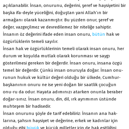
açıklanabilir. İnsan, onurunu, değerini, şeref ve haysiyetini bir
başka ifa-deyle yüceliğini, doğuştan yani Allah’ın bir
armağanı olarak kazanmıştır. Bu yüzden onur, şeref ve
değer, vazgeçilmez ve devredilemez bir niteliğe sahiptir.
İnsanın öz değerini ifade eden insan onuru,
bütün
hak ve
özgürlüklerin temeli sayılır.
İnsan hak ve özgürlüklerinin temeli olarak insan onuru, her
durum ve koşulda mutlak olarak korunması ve saygı
gösterilmesi gereken bir değerdir. İnsan onuru, insana özgü
temel bir değerdir. Çünkü insan onuruyla doğar. İnsan onu-
runun hukuk ve kültür değeri olduğu bir ülkede, Cumhur-
başkanının onuru ne ise yeni doğan bir saatlik çocuğun
onu-ru da odur. Hayata adımınızı atarken onunla beraber
doğar-sınız. İnsan onuru, din, dil, ırk ayrımının üstünde
muhteşem bir hadisedir.
İnsan onurunu şöyle de tarif edebiliriz: İnsanın ana hak-
larına, şahsın haysiyet ve değerine, erkek ve kadınlar için
olduğu gibi
büyük
ve küçük milletler için de hak eşitliğini