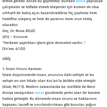
etmek gerekir. Ancak bu gayretimiz, bundan
sonra
yapılacak
çalışmalar ve istifade etmek isteyenler için kısmen de olsa
sıhhatli bir bakış açısı kazandırabilirse hiç şüphesiz hem
hedefine ulaşmış ve hem de yazarını mem¬nun etmiş
olacaktır.
Doç. Dr. Musa BİLGİZ
2012 – Erzurum
“Herkesin yaptıkları işlere göre dereceleri vardır…”
(En’am, 6/132)
GİRİŞ
1. İnsan Onuru Kavramı
İslam düşüncesinde insan, onurunu ilahi vahiyle ve bu
vahyin en son hitabı olan Kur’an’la birlikte elde etmiştir
(Alak, 96/1-5). Modern zamanlarda ise, özellikle de ikinci
dünya savaşından
sonra
gündemde yerini alan bir kavram
haline gelmiştir. Bu dönemde insan onuru ve haklarının
kapsamı, tasnifi ve sınırlandırılması gibi konular, yoğun