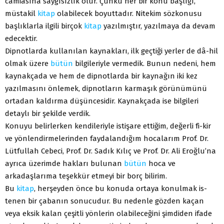
camiasına saygısızlık olur. Çünkü her bir konu başlığı,
müstakil
kitap
olabilecek boyuttadır. Nitekim sözkonusu
başlıklarla ilgili birçok
kitap
yazılmıştır, yazılmaya da devam
edecektir.
Dipnotlarda kullanılan kaynakları, ilk geçtiği yerler de dâ-hil
olmak üzere
bütün
bilgileriyle vermedik. Bunun nedeni, hem
kaynakçada ve hem de dipnotlarda bir kaynağın iki kez
yazılmasını önlemek, dipnotların karmaşık görünümünü
ortadan kaldırma düşüncesidir. Kaynakçada ise bilgileri
detaylı bir şekilde verdik.
Konuyu belirlerken kendileriyle istişare ettiğim, değerli fi-kir
ve yönlendirmelerinden faydalandığım hocalarım Prof. Dr.
Lütfullah Cebeci, Prof. Dr. Sadık Kılıç ve Prof. Dr. Ali Eroğlu’na
ayrıca üzerimde hakları bulunan
bütün
hoca ve
arkadaşlarıma teşekkür etmeyi bir borç bilirim.
Bu
kitap
, herşeyden önce bu konuda ortaya konulmak is-
tenen bir çabanın sonucudur. Bu nedenle gözden kaçan
veya eksik kalan çeşitli yönlerin olabileceğini şimdiden ifade