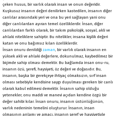
çeken husus, bir varlık olarak insan ve onun değeridir.
Kuşkusuz insanın değeri denilirken kastedilen, insanın diğer
canlılar arasındaki yeri ve ona bu yeri sağlayan yani onu
diğer canlılardan ayıran temel özelliklerdir. İnsan, diğer
canlılardan farklı olarak, bir takım psikolojik, sosyal, akli ve
ahlaki niteliklere sahiptir. Bu nitelikler, insana kişilik değeri
katan ve onu bağımsız kılan özelliklerdir.
İnsan onuru denildiği
zaman
, bir varlık olarak insanın en
yüksek akli ve ahlaki değerlere, dokunulmaz, kaybedilmez bir
biçimde sahip olması demektir. Bu bağlamda insan onu-ru,
insanın özü, şerefi, haysiyeti, öz değeri ve doğasıdır. Bu,
insanın, başka bir gerekçeye ihtiyaç olmaksızın, sırf insan
olması sebebiyle kendisine saygı duyulması gereken bir canlı
olarak kabul edilmesi demektir. İnsanın sahip olduğu
yetenekler, onu maddi ve manevi açıdan kendine özgü bir
değer sahibi kılar. İnsan onuru, insanın üstünlüğünün,
varlık nedeninin temelini oluşturur. İnsanın, insan
olmasının anlamı ve amacı, insanın şeref ve haysiyetiyle