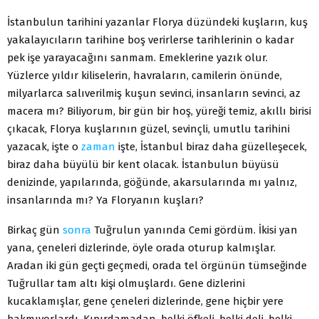
İstanbulun tarihini yazanlar Florya düzündeki kuşların, kuş
yakalayıcıların tarihine boş verirlerse tarihlerinin o kadar
pek işe yarayacağını sanmam. Emeklerine yazık olur.
Yüzlerce yıldır kiliselerin, havraların, camilerin önünde,
milyarlarca salıverilmiş kuşun sevinci, insanların sevinci, az
macera mı? Biliyorum, bir gün bir hoş, yüreği temiz, akıllı birisi
çıkacak, Florya kuşlarının güzel, sevinçli, umutlu tarihini
yazacak, işte o
zaman
işte, İstanbul biraz daha güzelleşecek,
biraz daha büyülü bir kent olacak. İstanbulun büyüsü
denizinde, yapılarında, göğünde, akarsularında mı yalnız,
insanlarında mı? Ya Floryanın kuşları?
Birkaç gün
sonra
Tuğrulun yanında Cemi gördüm. İkisi yan
yana, çeneleri dizlerinde, öyle orada oturup kalmışlar.
Aradan iki gün geçti geçmedi, orada tel örgünün tümseğinde
Tuğrullar tam altı kişi olmuşlardı. Gene dizlerini
kucaklamışlar, gene çeneleri dizlerinde, gene hiçbir yere
bakmıyorlardı. Kıpırdamadan, belki öfkeli, belki deli, belki