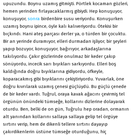
upuzundu. Boynu uzamış gitmişti. Pörtlek kocaman gözleri,
hemen yerinden fırlayacaklarmış gibiydi. Hep konuşuyor,
konuşuyor,
sonra
birdenbire susu veriyordu. Konuşurken
uzamış boynu ipince, öyle kalı kalıveriyordu. Ötekisi bir
bıçkındı. Hani ateş parçası derler ya, o türden bir çocuktu.
Bir an yerinde duramıyor, elleri durmadan işliyor, bir şeyleri
yapıp bozuyor, konuşuyor, bağırıyor, arkadaşlarına
takılıyordu. Çakır gözlerinde onulmaz bir keder çakıp
sönüyordu, incecik sarı bıyıkları sarkıyordu. Elleri boş
kaldığında doğru bıyıklarına gidiyordu, öfkeyle,
koparacakmış gibi bıyıklarını çekiştiriyordu. Yuvarlak, öne
doğru kıvrılarak uzamış çenesi güçlüydü. Bu güçlü çenede
de bir keder vardı. Tuğrul, oraya kavak ağacını çevirmiş tel
örgünün önündeki tümseğe, kollarını dizlerine dolayarak
oturdu. Ben, belki de on gün, Tuğrulu hep oradan, ormanın
alt yanından kollarını sallaya sallaya gelip tel örgüye
sırtını verip, hem de dikenli tellere sırtını dayayıp
çakırdikenlerin üstüne tümseğe oturduğunu, hiç