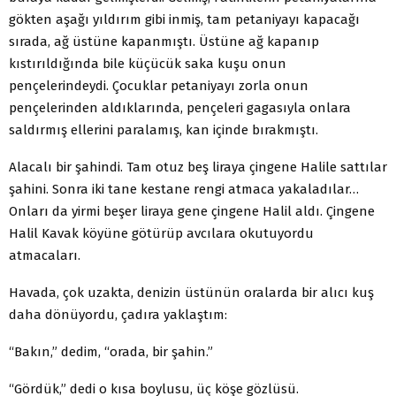
gökten aşağı yıldırım gibi inmiş, tam petaniyayı kapacağı
sırada, ağ üstüne kapanmıştı. Üstüne ağ kapanıp
kıstırıldığında bile küçücük saka kuşu onun
pençelerindeydi. Çocuklar petaniyayı zorla onun
pençelerinden aldıklarında, pençeleri gagasıyla onlara
saldırmış ellerini paralamış, kan içinde bırakmıştı.
Alacalı bir şahindi. Tam otuz beş liraya çingene Halile sattılar
şahini. Sonra iki tane kestane rengi atmaca yakaladılar…
Onları da yirmi beşer liraya gene çingene Halil aldı. Çingene
Halil Kavak köyüne götürüp avcılara okutuyordu
atmacaları.
Havada, çok uzakta, denizin üstünün oralarda bir alıcı kuş
daha dönüyordu, çadıra yaklaştım:
“Bakın,” dedim, “orada, bir şahin.”
“Gördük,” dedi o kısa boylusu, üç köşe gözlüsü.