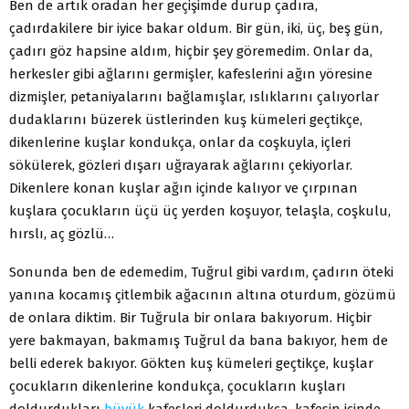
Ben de artık oradan her geçişimde durup çadıra,
çadırdakilere bir iyice bakar oldum. Bir gün, iki, üç, beş gün,
çadırı göz hapsine aldım, hiçbir şey göremedim. Onlar da,
herkesler gibi ağlarını germişler, kafeslerini ağın yöresine
dizmişler, petaniyalarını bağlamışlar, ıslıklarını çalıyorlar
dudaklarını büzerek üstlerinden kuş kümeleri geçtikçe,
dikenlerine kuşlar kondukça, onlar da coşkuyla, içleri
sökülerek, gözleri dışarı uğrayarak ağlarını çekiyorlar.
Dikenlere konan kuşlar ağın içinde kalıyor ve çırpınan
kuşlara çocukların üçü üç yerden koşuyor, telaşla, coşkulu,
hırslı, aç gözlü…
Sonunda ben de edemedim, Tuğrul gibi vardım, çadırın öteki
yanına kocamış çitlembik ağacının altına oturdum, gözümü
de onlara diktim. Bir Tuğrula bir onlara bakıyorum. Hiçbir
yere bakmayan, bakmamış Tuğrul da bana bakıyor, hem de
belli ederek bakıyor. Gökten kuş kümeleri geçtikçe, kuşlar
çocukların dikenlerine kondukça, çocukların kuşları
doldurdukları
büyük
kafesleri doldurdukça, kafesin içinde