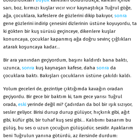
sarı, boz, kırmızı kuşlar vıcır vıcır kaynaştıkça Tuğrul göğe,
ağa, çocuklara, kafeslere de gözlerini dikip bakıyor,
sonra
gene gözlerini indirip çenesini dizlerinin üstüne koyuyordu, ta
ki gökten bir kuş sürüsü geçinceye, dikenlere kuşlar
konuncaya, çocuklar kapanmış ağa doğru sevinç çığlıkları
atarak koşuncaya kadar…
Bir ara yanından geçiyordum, başını kaldırdı bana baktı,
uzunca,
sonra
kuş kaynaşan kafese, daha
sonra
da
çocuklara baktı. Bakışları çocukların üstüne çakıldı kaldı.
Yolum geceleri de, gezintiye çıktığımda kavağın oradan
geçiyordu. Bir gece bir baktım ki, tam gece yarısı Tuğrul
orada,
eski
yerinde değil mi? Çadırdan da bol bir ışık sızıyor,
sesler geliyor. Birisi durup durup gülüyor, hıçkırık gibi, ağıt
gibi, küfür gibi, bir tuhaf kuş sesi gibi… Kalıbımı basarım bu
gülüş, bu ses o uzun çocuğun gülüşüdür, sesidir. Ayaklarım
beni Tuğrulun yanına götürdü, az ilersinde durdum: