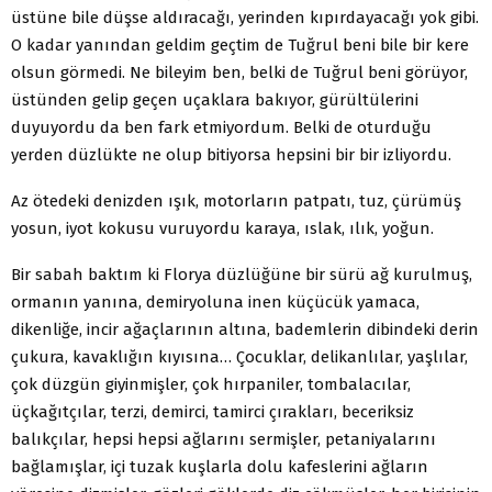
üstüne bile düşse aldıracağı, yerinden kıpırdayacağı yok gibi.
O kadar yanından geldim geçtim de Tuğrul beni bile bir kere
olsun görmedi. Ne bileyim ben, belki de Tuğrul beni görüyor,
üstünden gelip geçen uçaklara bakıyor, gürültülerini
duyuyordu da ben fark etmiyordum. Belki de oturduğu
yerden düzlükte ne olup bitiyorsa hepsini bir bir izliyordu.
Az ötedeki denizden ışık, motorların patpatı, tuz, çürümüş
yosun, iyot kokusu vuruyordu karaya, ıslak, ılık, yoğun.
Bir sabah baktım ki Florya düzlüğüne bir sürü ağ kurulmuş,
ormanın yanına, demiryoluna inen küçücük yamaca,
dikenliğe, incir ağaçlarının altına, bademlerin dibindeki derin
çukura, kavaklığın kıyısına… Çocuklar, delikanlılar, yaşlılar,
çok düzgün giyinmişler, çok hırpaniler, tombalacılar,
üçkağıtçılar, terzi, demirci, tamirci çırakları, beceriksiz
balıkçılar, hepsi hepsi ağlarını sermişler, petaniyalarını
bağlamışlar, içi tuzak kuşlarla dolu kafeslerini ağların