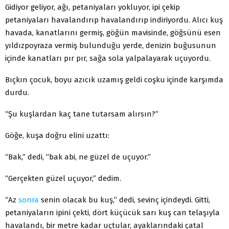
Gidiyor geliyor, ağı, petaniyaları yokluyor, ipi çekip
petaniyaları havalandırıp havalandırıp indiriyordu. Alıcı kuş
havada, kanatlarını germiş, göğün mavisinde, göğsünü esen
yıldızpoyraza vermiş bulunduğu yerde, denizin buğusunun
içinde kanatları pır pır, sağa sola yalpalayarak uçuyordu.
Bıçkın çocuk, boyu azıcık uzamış geldi coşku içinde karşımda
durdu.
“Şu kuşlardan kaç tane tutarsam alırsın?”
Göğe, kuşa doğru elini uzattı:
“Bak,” dedi, “bak abi, ne güzel de uçuyor.”
“Gerçekten güzel uçuyor,” dedim.
“Az
sonra
senin olacak bu kuş,” dedi, sevinç içindeydi. Gitti,
petaniyaların ipini çekti, dört küçücük sarı kuş can telaşıyla
havalandı, bir metre kadar uçtular, ayaklarındaki çatal