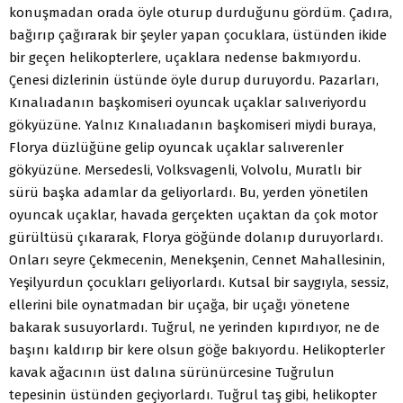
konuşmadan orada öyle oturup durduğunu gördüm. Çadıra,
bağırıp çağırarak bir şeyler yapan çocuklara, üstünden ikide
bir geçen helikopterlere, uçaklara nedense bakmıyordu.
Çenesi dizlerinin üstünde öyle durup duruyordu. Pazarları,
Kınalıadanın başkomiseri oyuncak uçaklar salıveriyordu
gökyüzüne. Yalnız Kınalıadanın başkomiseri miydi buraya,
Florya düzlüğüne gelip oyuncak uçaklar salıverenler
gökyüzüne. Mersedesli, Volksvagenli, Volvolu, Muratlı bir
sürü başka adamlar da geliyorlardı. Bu, yerden yönetilen
oyuncak uçaklar, havada gerçekten uçaktan da çok motor
gürültüsü çıkararak, Florya göğünde dolanıp duruyorlardı.
Onları seyre Çekmecenin, Menekşenin, Cennet Mahallesinin,
Yeşilyurdun çocukları geliyorlardı. Kutsal bir saygıyla, sessiz,
ellerini bile oynatmadan bir uçağa, bir uçağı yönetene
bakarak susuyorlardı. Tuğrul, ne yerinden kıpırdıyor, ne de
başını kaldırıp bir kere olsun göğe bakıyordu. Helikopterler
kavak ağacının üst dalına sürünürcesine Tuğrulun
tepesinin üstünden geçiyorlardı. Tuğrul taş gibi, helikopter