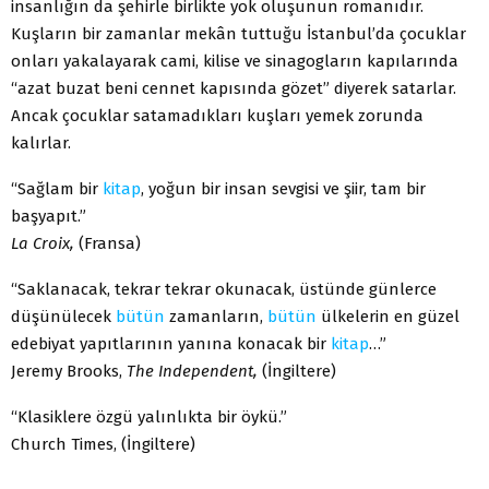
insanlığın da şehirle birlikte yok oluşunun romanıdır.
Kuşların bir zamanlar mekân tuttuğu İstanbul’da çocuklar
onları yakalayarak cami, kilise ve sinagogların kapılarında
“azat buzat beni cennet kapısında gözet” diyerek satarlar.
Ancak çocuklar satamadıkları kuşları yemek zorunda
kalırlar.
“Sağlam bir
kitap
, yoğun bir insan sevgisi ve şiir, tam bir
başyapıt.”
La Croix,
(Fransa)
“Saklanacak, tekrar tekrar okunacak, üstünde günlerce
düşünülecek
bütün
zamanların,
bütün
ülkelerin en güzel
edebiyat yapıtlarının yanına konacak bir
kitap
…”
Jeremy Brooks,
The Independent,
(İngiltere)
“Klasiklere özgü yalınlıkta bir öykü.”
Church Times, (İngiltere)