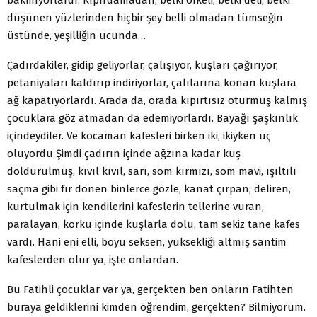
düşünen yüzlerinden hiçbir şey belli olmadan tümseğin
üstünde, yeşilliğin ucunda…
Çadırdakiler, gidip geliyorlar, çalışıyor, kuşları çağırıyor,
petaniyaları kaldırıp indiriyorlar, çalılarına konan kuşlara
ağ kapatıyorlardı. Arada da, orada kıpırtısız oturmuş kalmış
çocuklara göz atmadan da edemiyorlardı. Bayağı şaşkınlık
içindeydiler. Ve kocaman kafesleri birken iki, ikiyken üç
oluyordu Şimdi çadırın içinde ağzına kadar kuş
doldurulmuş, kıvıl kıvıl, sarı, som kırmızı, som mavi, ışıltılı
saçma gibi fır dönen binlerce gözle, kanat çırpan, deliren,
kurtulmak için kendilerini kafeslerin tellerine vuran,
paralayan, korku içinde kuşlarla dolu, tam sekiz tane kafes
vardı. Hani eni elli, boyu seksen, yüksekliği altmış santim
kafeslerden olur ya, işte onlardan.
Bu Fatihli çocuklar var ya, gerçekten ben onların Fatihten
buraya geldiklerini kimden öğrendim, gerçekten? Bilmiyorum.