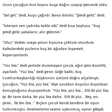
Uzun çocuğun ince boynu kuşa doğru uzayıp ipincecik oldu.
“Gel gel,” dedi, kuşu çağırdı. Bana döndü: “Şimdi gelir,” dedi.
“İstersen sen çadırda bekle abi,” dedi kısa boylusu. “Kuş
şimdi gelir, yakalarız, alır gidersin.”
“Olur,” dedim; oraya yolun kıyısına çöktüm oturdum.
Kafeslerdeki yüzlerce kuş bir ağızdan kıyameti
koparıyorlardı.
“Yüz lira,” dedi yerinde duramayan çocuk, ağın ipini düzeltti,
ayarladı. “Yüz lira,” dedi gene. Göğe baktı, kuş
Cumhurbaşkanlığı Köşkünün üstüne doğru alçalmıştı.
Çocuğun, “Yüz lira, yüz lira,” diye usuldan duyulur duyulmaz
konuştuğunu duyuyordum. “Yüz lira, yüz lira… Etti iki yüz lira,
iyi. Bir tane daha, bir yüz lira daha . Etti iki yüz… Beş, on,
yirmi… İki bin lira…” Bıçkın çocuk kendi kendine bir oyun
tutturmuştu. Devinimlerini sesine uydurmuş, oynar gibiydi.