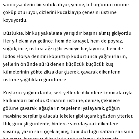
varmışsa derin bir soluk alıyor, yerine, tel örgünün önüne
çöküp oturuyor, dizlerini kucaklayıp çenesini üstüne
koyuyordu.
Düzlükte, bir kuş yakalama yarışıdır başını almış gidiyordu.
Her yıl ekim ayı gelince, hem de karayel, hem de poyraz,
soğuk, ince, ustura ağzı gibi esmeye başlayınca, hem de
lodos Florya denizini köpürtüp kudurtunca yağmurların,
yellerin önünde sürüklenen küçücük küçücük kuş
kümelerinin gökte zikzaklar çizerek, çavarak dikenlerin
üstüne yağdıkları görülünce…
Kuşların yağmurlarda, sert yellerde dikenlere konmalarıyla
kalkmaları bir olur. Ormanın üstüne, denize, Çekmece
gölüne çavarak, ağaçların tepelerini yalayarak, göğün
mavisine serpilmiş alacalı lekeler gibi uçarak gözden yiterler.
Ilık, güneşli günlerde, binlerce vıcırdaşarak dikenlere
sıvanıp, yazın sarı çiçek açmış, tüm düzlüğü safran sarısına