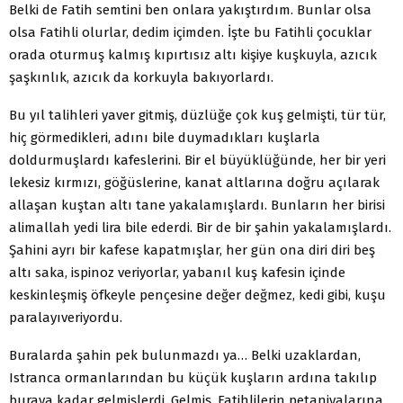
Belki de Fatih semtini ben onlara yakıştırdım. Bunlar olsa
olsa Fatihli olurlar, dedim içimden. İşte bu Fatihli çocuklar
orada oturmuş kalmış kıpırtısız altı kişiye kuşkuyla, azıcık
şaşkınlık, azıcık da korkuyla bakıyorlardı.
Bu yıl talihleri yaver gitmiş, düzlüğe çok kuş gelmişti, tür tür,
hiç görmedikleri, adını bile duymadıkları kuşlarla
doldurmuşlardı kafeslerini. Bir el büyüklüğünde, her bir yeri
lekesiz kırmızı, göğüslerine, kanat altlarına doğru açılarak
allaşan kuştan altı tane yakalamışlardı. Bunların her birisi
alimallah yedi lira bile ederdi. Bir de bir şahin yakalamışlardı.
Şahini ayrı bir kafese kapatmışlar, her gün ona diri diri beş
altı saka, ispinoz veriyorlar, yabanıl kuş kafesin içinde
keskinleşmiş öfkeyle pençesine değer değmez, kedi gibi, kuşu
paralayıveriyordu.
Buralarda şahin pek bulunmazdı ya… Belki uzaklardan,
Istranca ormanlarından bu küçük kuşların ardına takılıp
buraya kadar gelmişlerdi. Gelmiş, Fatihlilerin petaniyalarına