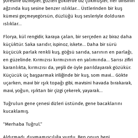
yöresine dizmişler, gözleri göklerde diz çökmüşler, her birisinin
ağzında kuş sesine benzer ıslıklar… Üstlerinden bir kuş
kümesi geçmeyegörsün, düzlüğü kuş sesleriyle dolduran
ıslıklar…
Florya, kül rengidir, karaya çalan, bir serçeden az biraz daha
küçüktür. Saka sarıdır, ispinoz, iskete… Daha bir sürü
küçücük parlak renkli kuş, göğsü sarıda, sarının en parlağı,
en güzelinde. Kırmızısı kırmızının en yalımında… Sarısı zifiri
karanlıkta, kırmızısı da, yeşili de öyle parıldayarak gözükür.
Küçücük üç başparmak iriliğinde bir kuş, som mavi… Gökte
uçarken, mavi bir ışık topağı gibi, mavisini havada bırakarak,
mavi, yoğun, ışıktan bir çizgi çekerek, yayarak…
Tuğrulun gene çenesi dizleri üstünde, gene bacaklarını
kucaklamış.
“Merhaba Tuğrul.”
Aldırmadı, duymamışçılığa vurdu. Ben onun beni