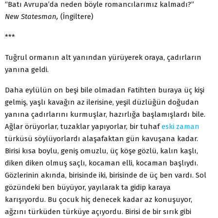
“Batı Avrupa’da neden böyle romancılarımız kalmadı?”
New Statesman,
(İngiltere)
***
Tuğrul ormanın alt yanından yürüyerek oraya, çadırların
yanına geldi.
Daha eylülün on beşi bile olmadan Fatihten buraya üç kişi
gelmiş, yaşlı kavağın az ilerisine, yeşil düzlüğün doğudan
yanına çadırlarını kurmuşlar, hazırlığa başlamışlardı bile.
Ağlar örüyorlar, tuzaklar yapıyorlar, bir tuhaf
eski
zaman
türküsü söylüyorlardı alaşafaktan gün kavuşana kadar.
Birisi kısa boylu, geniş omuzlu, üç köşe gözlü, kalın kaşlı,
diken diken olmuş saçlı, kocaman elli, kocaman başlıydı.
Gözlerinin akında, birisinde iki, birisinde de üç ben vardı. Sol
gözündeki ben büyüyor, yayılarak ta gidip karaya
karışıyordu. Bu çocuk hiç denecek kadar az konuşuyor,
ağzını türküden türküye açıyordu. Birisi de bir sırık gibi