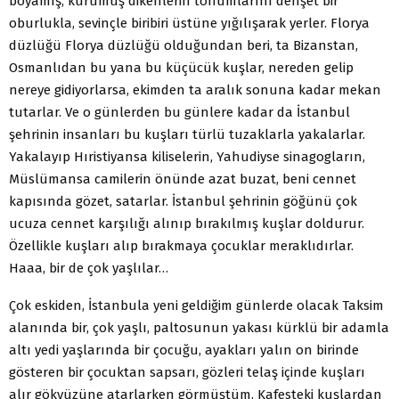
boyamış, kurumuş dikenlerin tohumlarını dehşet bir
oburlukla, sevinçle biribiri üstüne yığılışarak yerler. Florya
düzlüğü Florya düzlüğü olduğundan beri, ta Bizanstan,
Osmanlıdan bu yana bu küçücük kuşlar, nereden gelip
nereye gidiyorlarsa, ekimden ta aralık sonuna kadar mekan
tutarlar. Ve o günlerden bu günlere kadar da İstanbul
şehrinin insanları bu kuşları türlü tuzaklarla yakalarlar.
Yakalayıp Hıristiyansa kiliselerin, Yahudiyse sinagogların,
Müslümansa camilerin önünde azat buzat, beni cennet
kapısında gözet, satarlar. İstanbul şehrinin göğünü çok
ucuza cennet karşılığı alınıp bırakılmış kuşlar doldurur.
Özellikle kuşları alıp bırakmaya çocuklar meraklıdırlar.
Haaa, bir de çok yaşlılar…
Çok eskiden, İstanbula yeni geldiğim günlerde olacak Taksim
alanında bir, çok yaşlı, paltosunun yakası kürklü bir adamla
altı yedi yaşlarında bir çocuğu, ayakları yalın on birinde
gösteren bir çocuktan sapsarı, gözleri telaş içinde kuşları
alır gökyüzüne atarlarken görmüştüm. Kafesteki kuşlardan