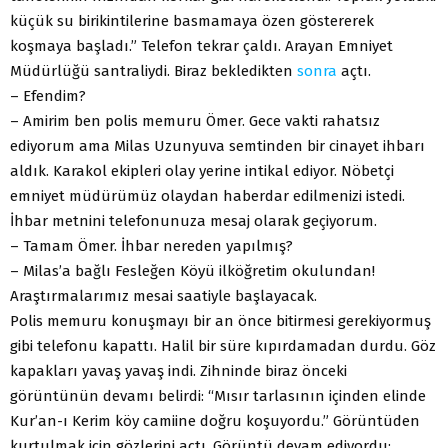
küçük su birikintilerine basmamaya özen göstererek
koşmaya başladı.” Telefon tekrar çaldı. Arayan Emniyet
Müdürlüğü santraliydi. Biraz bekledikten
sonra
açtı.
– Efendim?
– Amirim ben polis memuru Ömer. Gece vakti rahatsız
ediyorum ama Milas Uzunyuva semtinden bir cinayet ihbarı
aldık. Karakol ekipleri olay yerine intikal ediyor. Nöbetçi
emniyet müdürümüz olaydan haberdar edilmenizi istedi.
İhbar metnini telefonunuza mesaj olarak geçiyorum.
– Tamam Ömer. İhbar nereden yapılmış?
– Milas’a bağlı Fesleğen Köyü ilköğretim okulundan!
Araştırmalarımız mesai saatiyle başlayacak.
Polis memuru konuşmayı bir an önce bitirmesi gerekiyormuş
gibi telefonu kapattı. Halil bir süre kıpırdamadan durdu. Göz
kapakları yavaş yavaş indi. Zihninde biraz önceki
görüntünün devamı belirdi: “Mısır tarlasının içinden elinde
Kur’an-ı Kerim köy camiine doğru koşuyordu.” Görüntüden
kurtulmak için gözlerini açtı. Görüntü devam ediyordu: