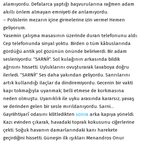
alamıyordu. Defalarca yaptığı başvurularına rağmen adam
akıllı önlem almayan emniyeti de anlamıyordu.
– Polislerin mezarın içine girmelerine izin verme! Hemen
geliyorum.
Yasemin çalışma masasının üzerinde duran telefonunu aldı.
Cep telefonunda sinyal yoktu. Birden o tüm kâbuslarında
gördüğü antik yol gözünün önünde beliriverdi. Bir adam
sesleniyordu: “SARNİ!”. Sol kulağının arkasında bildik
ağrısını hissetti. Uyluklarını ovuşturarak lavaboya doğru
ilerledi. “SARNİ!” Ses daha yakından geliyordu. Sanrılarını
artık kullandığı ilaçlar da dindiremiyordu. Gecenin bir vakti
kapı tokmağıyla uyanmak; belli etmese de korkmasına
neden olmuştu. Uyanıklık ile uyku arasında kararsız, yavaş
ve derinden gelen bir sesle mırıldanıyordu. Sarni…
Gayriihtiyarî odasını kilitledikten
sonra
arka kapıya yöneldi.
Kazı evinden çıkarak, havadaki toprak kokusunu ciğerlerine
çekti. Soğuk havanın damarlarındaki kanı harekete
geçirdiğini hissetti. Güneşin ilk ışıkları Menandros Onur