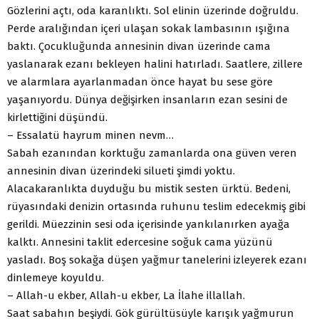
Gözlerini açtı, oda karanlıktı. Sol elinin üzerinde doğruldu.
Perde aralığından içeri ulaşan sokak lambasının ışığına
baktı. Çocukluğunda annesinin divan üzerinde cama
yaslanarak ezanı bekleyen halini hatırladı. Saatlere, zillere
ve alarmlara ayarlanmadan önce hayat bu sese göre
yaşanıyordu. Dünya değişirken insanların ezan sesini de
kirlettiğini düşündü.
– Essalatü hayrum minen nevm…
Sabah ezanından korktuğu zamanlarda ona güven veren
annesinin divan üzerindeki silueti şimdi yoktu.
Alacakaranlıkta duyduğu bu mistik sesten ürktü. Bedeni,
rüyasındaki denizin ortasında ruhunu teslim edecekmiş gibi
gerildi. Müezzinin sesi oda içerisinde yankılanırken ayağa
kalktı. Annesini taklit edercesine soğuk cama yüzünü
yasladı. Boş sokağa düşen yağmur tanelerini izleyerek ezanı
dinlemeye koyuldu.
– Allah-u ekber, Allah-u ekber, La İlahe illallah.
Saat sabahın beşiydi. Gök gürültüsüyle karışık yağmurun