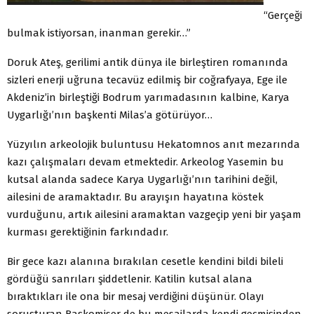
“Gerçeği
bulmak istiyorsan, inanman gerekir…”
Doruk Ateş, gerilimi antik dünya ile birleştiren romanında
sizleri enerji uğruna tecavüz edilmiş bir coğrafyaya, Ege ile
Akdeniz’in birleştiği Bodrum yarımadasının kalbine, Karya
Uygarlığı’nın başkenti Milas’a götürüyor…
Yüzyılın arkeolojik buluntusu Hekatomnos anıt mezarında
kazı çalışmaları devam etmektedir. Arkeolog Yasemin bu
kutsal alanda sadece Karya Uygarlığı’nın tarihini değil,
ailesini de aramaktadır. Bu arayışın hayatına köstek
vurduğunu, artık ailesini aramaktan vazgeçip yeni bir yaşam
kurması gerektiğinin farkındadır.
Bir gece kazı alanına bırakılan cesetle kendini bildi bileli
gördüğü sanrıları şiddetlenir. Katilin kutsal alana
bıraktıkları ile ona bir mesaj verdiğini düşünür. Olayı
soruşturan Başkomiser de bu mesajlarda kendi geçmişinden