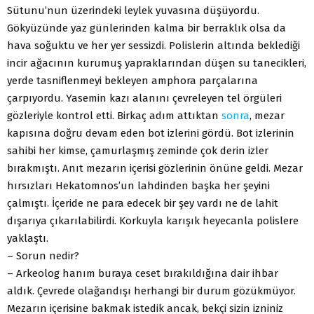
Sütunu’nun üzerindeki leylek yuvasına düşüyordu.
Gökyüzünde yaz günlerinden kalma bir berraklık olsa da
hava soğuktu ve her yer sessizdi. Polislerin altında beklediği
incir ağacının kurumuş yapraklarından düşen su tanecikleri,
yerde tasniflenmeyi bekleyen amphora parçalarına
çarpıyordu. Yasemin kazı alanını çevreleyen tel örgüleri
gözleriyle kontrol etti. Birkaç adım attıktan
sonra
, mezar
kapısına doğru devam eden bot izlerini gördü. Bot izlerinin
sahibi her kimse, çamurlaşmış zeminde çok derin izler
bırakmıştı. Anıt mezarın içerisi gözlerinin önüne geldi. Mezar
hırsızları Hekatomnos’un lahdinden başka her şeyini
çalmıştı. İçeride ne para edecek bir şey vardı ne de lahit
dışarıya çıkarılabilirdi. Korkuyla karışık heyecanla polislere
yaklaştı.
– Sorun nedir?
– Arkeolog hanım buraya ceset bırakıldığına dair ihbar
aldık. Çevrede olağandışı herhangi bir durum gözükmüyor.
Mezarın içerisine bakmak istedik ancak, bekçi sizin izniniz