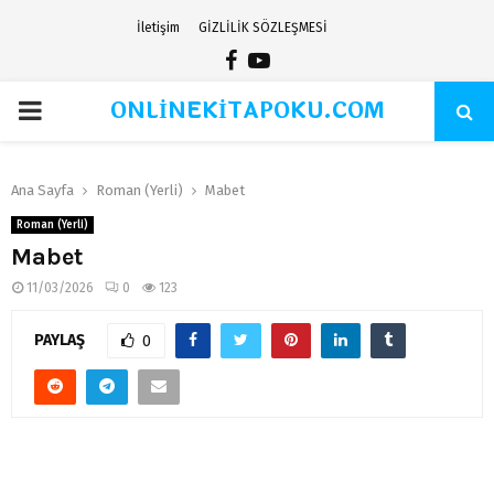
İletişim
GİZLİLİK SÖZLEŞMESİ
Facebook
Youtube
ONLİNEKİTAPOKU.COM
PRIMARY
MENU
Ana Sayfa
Roman (Yerli)
Mabet
Roman (Yerli)
Mabet
11/03/2026
0
123
PAYLAŞ
0