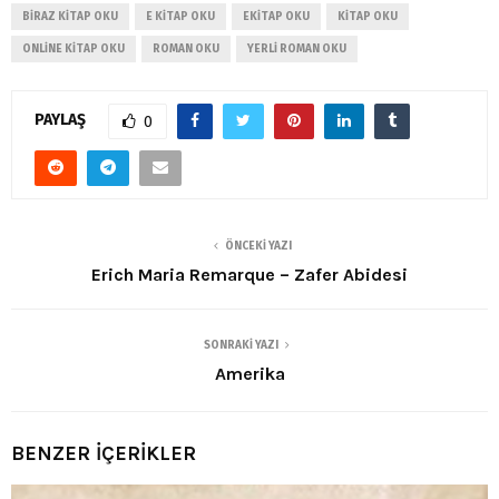
BIRAZ KITAP OKU
E KITAP OKU
EKITAP OKU
KITAP OKU
ONLINE KITAP OKU
ROMAN OKU
YERLI ROMAN OKU
PAYLAŞ
0
ÖNCEKI YAZI
Erich Maria Remarque – Zafer Abidesi
SONRAKI YAZI
Amerika
BENZER İÇERİKLER