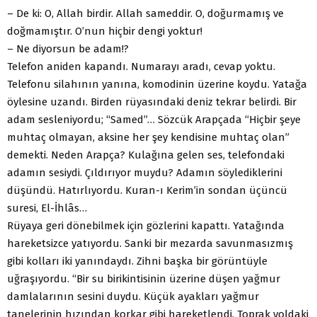
– De ki: O, Allah birdir. Allah sameddir. O, doğurmamış ve
doğmamıştır. O’nun hiçbir dengi yoktur!
– Ne diyorsun be adam!?
Telefon aniden kapandı. Numarayı aradı, cevap yoktu.
Telefonu silahının yanına, komodinin üzerine koydu. Yatağa
öylesine uzandı. Birden rüyasındaki deniz tekrar belirdi. Bir
adam sesleniyordu; “Samed”… Sözcük Arapçada “Hiçbir şeye
muhtaç olmayan, aksine her şey kendisine muhtaç olan”
demekti. Neden Arapça? Kulağına gelen ses, telefondaki
adamın sesiydi. Çıldırıyor muydu? Adamın söylediklerini
düşündü. Hatırlıyordu. Kuran-ı Kerim’in sondan üçüncü
suresi, El-İhlâs…
Rüyaya geri dönebilmek için gözlerini kapattı. Yatağında
hareketsizce yatıyordu. Sanki bir mezarda savunmasızmış
gibi kolları iki yanındaydı. Zihni başka bir görüntüyle
uğraşıyordu. “Bir su birikintisinin üzerine düşen yağmur
damlalarının sesini duydu. Küçük ayakları yağmur
tanelerinin hızından korkar gibi hareketlendi. Toprak yoldaki