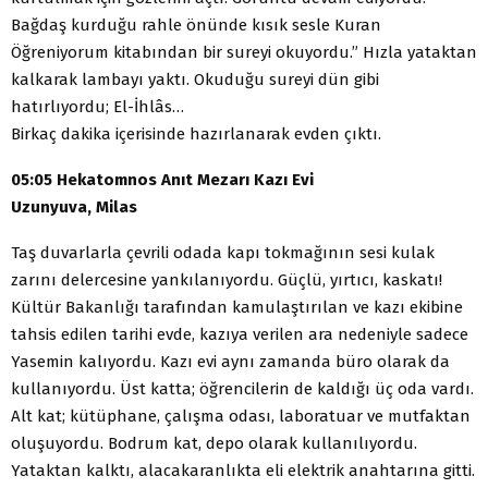
Bağdaş kurduğu rahle önünde kısık sesle Kuran
Öğreniyorum kitabından bir sureyi okuyordu.” Hızla yataktan
kalkarak lambayı yaktı. Okuduğu sureyi dün gibi
hatırlıyordu; El-İhlâs…
Birkaç dakika içerisinde hazırlanarak evden çıktı.
05:05 Hekatomnos Anıt Mezarı Kazı Evi
Uzunyuva, Milas
Taş duvarlarla çevrili odada kapı tokmağının sesi kulak
zarını delercesine yankılanıyordu. Güçlü, yırtıcı, kaskatı!
Kültür Bakanlığı tarafından kamulaştırılan ve kazı ekibine
tahsis edilen tarihi evde, kazıya verilen ara nedeniyle sadece
Yasemin kalıyordu. Kazı evi aynı zamanda büro olarak da
kullanıyordu. Üst katta; öğrencilerin de kaldığı üç oda vardı.
Alt kat; kütüphane, çalışma odası, laboratuar ve mutfaktan
oluşuyordu. Bodrum kat, depo olarak kullanılıyordu.
Yataktan kalktı, alacakaranlıkta eli elektrik anahtarına gitti.