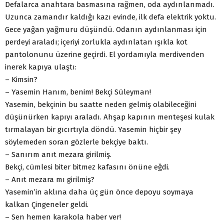
Defalarca anahtara basmasına rağmen, oda aydınlanmadı.
Uzunca zamandır kaldığı kazı evinde, ilk defa elektrik yoktu.
Gece yağan yağmuru düşündü. Odanın aydınlanması için
perdeyi araladı; içeriyi zorlukla aydınlatan ışıkla kot
pantolonunu üzerine geçirdi. El yordamıyla merdivenden
inerek kapıya ulaştı:
– Kimsin?
– Yasemin Hanım, benim! Bekçi Süleyman!
Yasemin, bekçinin bu saatte neden gelmiş olabileceğini
düşünürken kapıyı araladı. Ahşap kapının menteşesi kulak
tırmalayan bir gıcırtıyla döndü. Yasemin hiçbir şey
söylemeden soran gözlerle bekçiye baktı.
– Sanırım anıt mezara girilmiş.
Bekçi, cümlesi biter bitmez kafasını önüne eğdi.
– Anıt mezara mı girilmiş?
Yasemin’in aklına daha üç gün önce depoyu soymaya
kalkan Çingeneler geldi.
– Sen hemen karakola haber ver!