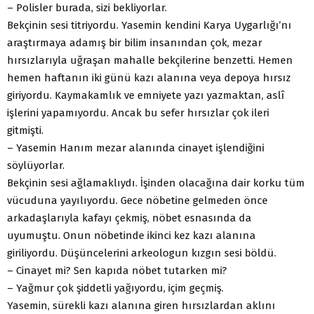
– Polisler burada, sizi bekliyorlar.
Bekçinin sesi titriyordu. Yasemin kendini Karya Uygarlığı’nı
araştırmaya adamış bir bilim insanından çok, mezar
hırsızlarıyla uğraşan mahalle bekçilerine benzetti. Hemen
hemen haftanın iki günü kazı alanına veya depoya hırsız
giriyordu. Kaymakamlık ve emniyete yazı yazmaktan, aslî
işlerini yapamıyordu. Ancak bu sefer hırsızlar çok ileri
gitmişti.
– Yasemin Hanım mezar alanında cinayet işlendiğini
söylüyorlar.
Bekçinin sesi ağlamaklıydı. İşinden olacağına dair korku tüm
vücuduna yayılıyordu. Gece nöbetine gelmeden önce
arkadaşlarıyla kafayı çekmiş, nöbet esnasında da
uyumuştu. Onun nöbetinde ikinci kez kazı alanına
giriliyordu. Düşüncelerini arkeologun kızgın sesi böldü.
– Cinayet mi? Sen kapıda nöbet tutarken mi?
– Yağmur çok şiddetli yağıyordu, içim geçmiş.
Yasemin, sürekli kazı alanına giren hırsızlardan aklını