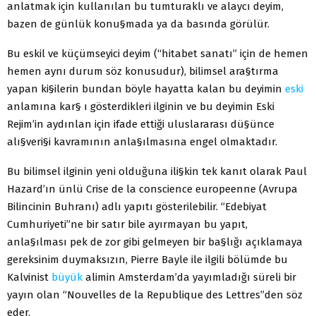
anlatmak için kullanılan bu tumturaklı ve alaycı deyim,
bazen de günlük konu§mada ya da basında görülür.
Bu eskil ve küçümseyici deyim (“hitabet sanatı” için de hemen
hemen aynı durum söz konusudur), bilimsel ara§tırma
yapan ki§ilerin bundan böyle hayatta kalan bu deyimin
eski
anlamına kar§ ı gösterdikleri ilginin ve bu deyimin Eski
Rejim’in aydınlan için ifade ettiği uluslararası dü§ünce
alı§veri§i kavramının anla§ılmasına engel olmaktadır.
Bu bilimsel ilginin yeni olduğuna ili§kin tek kanıt olarak Paul
Hazard’ın ünlü Crise de la conscience europeenne (Avrupa
Bilincinin Buhranı) adlı yapıtı gösterilebilir. “Edebiyat
Cumhuriyeti”ne bir satır bile ayırmayan bu yapıt,
anla§ılması pek de zor gibi gelmeyen bir ba§lığı açıklamaya
gereksinim duymaksızın, Pierre Bayle ile ilgili bölümde bu
Kalvinist
büyük
alimin Amsterdam’da yayımladığı süreli bir
yayın olan “Nouvelles de la Republique des Lettres”den söz
eder.