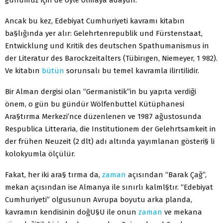
Ancak bu kez, Edebiyat Cumhuriyeti kavramı kitabın
ba§lığında yer alır: Gelehrtenrepublik und Fürstenstaat,
Entwicklung und Kritik des deutschen Spathumanismus in
der Literatur des Barockzeitalters (Tübirıgen, Niemeyer, 1 982).
Ve kitabın
bütün
sorunsalı bu temel kavramla ilirıtilidir.
Bir Alman dergisi olan “Germanistik”in bu yapıta verdiği
önem, o gün bu gündür Wölfenbuttel Kütüphanesi
Ara§tırma Merkezi’nce düzenlenen ve 1987 ağustosunda
Respublica Litteraria, die Institutionem der Gelehrtsamkeit in
der frühen Neuzeit (2 dlt) adı altında yayımlanan gösteri§ li
kolokyumla ölçülür.
Fakat, her iki ara§­ tırma da,
zaman
açısından “Barak Çağ”,
mekan açısından ise Almanya ile sınırlı kalml§tır. “Edebiyat
Cumhuriyeti” olgusunun Avrupa boyutu arka planda,
kavramın kendisinin doğU§U ile onun
zaman
ve mekana