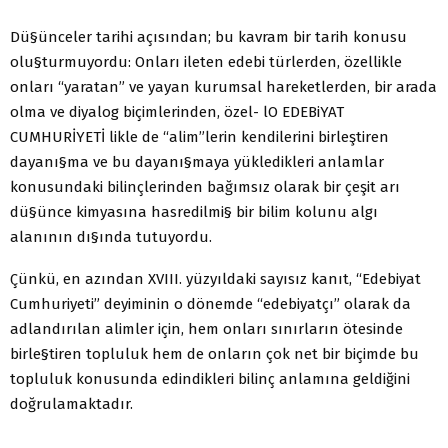
Dü§ünceler tarihi açısından; bu kavram bir tarih konusu
olu§turmuyordu: Onları ileten edebi türlerden, özellikle
onları “yaratan” ve yayan kurumsal hareketlerden, bir arada
olma ve diyalog biçimlerinden, özel- lO EDEBiYAT
CUMHURİYETİ likle de “alim”lerin kendilerini birleştiren
dayanı§ma ve bu dayanı§maya yükledikleri anlamlar
konusundaki bilinçlerinden bağımsız olarak bir çeşit arı
dü§ünce kimyasına hasredilmi§ bir bilim kolunu algı
alanının dı§ında tutuyordu.
Çünkü, en azından XVIII. yüzyıldaki sayısız kanıt, “Edebiyat
Cumhuriyeti” deyiminin o dönemde “edebiyatçı” olarak da
adlandırılan alimler için, hem onları sınırların ötesinde
birle§tiren topluluk hem de onların çok net bir biçimde bu
topluluk konusunda edindikleri bilinç anlamına geldiğini
doğrulamaktadır.