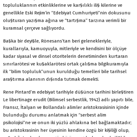
topluluklannın etkinliklerine ve kar§ılıklı ili§­ kilerine ve
genellikle Eski Rejim’in “Edebiyat Cumhuriyeti”nin dokusunu
olu§turan yazı§ma ağına ve “tartı§ma” tarzına verimli bir
kuramsal çerçeve sağlıyordu.
Ba§ka bir deyi§le, Rönesans’tan beri gelenekleriyle,
kurallarıyla, kamuoyuyla, mitleriyle ve kendisini bir ölçüye
kadar siyasal ve dinsel otoritelerin denetiminden kurtaran
sınırlarötesi ve ku§aklarötesi ortak çalı§ma bilgikuramıyla
ilk “bilim topluluk”unun kurulduğu temelleri bile tarihsel
ara§tırma alanının dı§ında tutmak demekti.
Rene Pintard’m edebiyat tarihiyle dü§ünce tarihini birle§tiren
Le libertinage erudit (Bilimsel serbestlik, 1942) adlı yapıtı bile,
Fransız, İtalyan ve Bollandalı alimler aristokrasisinin içinde
bulunduğu durumu anlatmak için “serbest alim
psikolojisi”ne ve onun iki yüzlü ahlakına bel bağlamaktadır;
bu aristokrasinin her üyesinin kendine özgü bir ki§iliği olup,