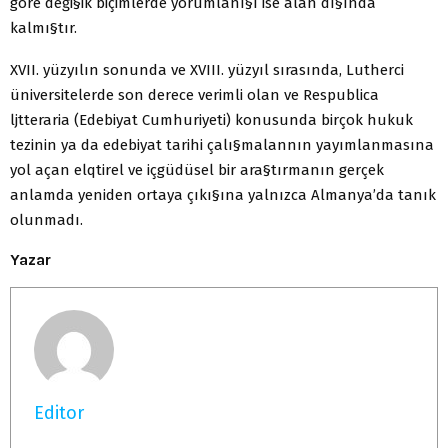
göre deği§ik biçimlerde yorumlanı§ı ise alan dı§ında
kalmı§tır.
XVII. yüzyılın sonunda ve XVIII. yüzyıl sırasında, Lutherci
üniversitelerde son derece verimli olan ve Respublica
ljtteraria (Edebiyat Cumhuriyeti) konusunda birçok hukuk
tezinin ya da edebiyat tarihi çalı§malannın yayımlanmasına
yol açan elqtirel ve içgüdüsel bir ara§tırmanın gerçek
anlamda yeniden ortaya çıkı§ına yalnızca Almanya’da tanık
olunmadı.
Yazar
Editor