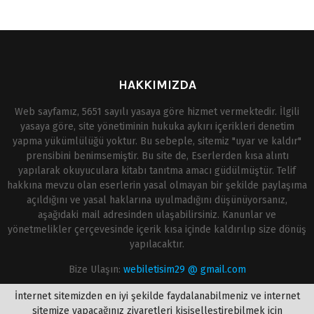
HAKKIMIZDA
Web sayfamız, 5651 sayılı yasaya göre hizmet vermektedir. İlgili
yasaya göre, site yönetiminin hukuka aykırı içerikleri denetim
yapma yükümlülüğü yoktur. Bu sebeple, sitemiz "uyar ve kaldır"
prensibini benimsemiştir. Bu site de, Eserlerden kısa alıntı
yapılarak okuyuculara kitabı tanıtma amacı güdülmüştür. Telif
hakkına mevzu olan eserlerin yasal olmayan bir şekilde paylaşıma
açıldığını ve yasal haklarına uyulmadığını düşünüyorsanız,
aşağıdaki mail adresinden ulaşabilirsiniz. Kanunlar ve
yönetmelikler çerçevesinde içerik kısa içinde kaldırılıp size dönüş
yapılacaktır.
Bize Ulaşın:
webiletisim29 @ gmail.com
İnternet sitemizden en iyi şekilde faydalanabilmeniz ve internet
sitemize yapacağınız ziyaretleri kişiselleştirebilmek için