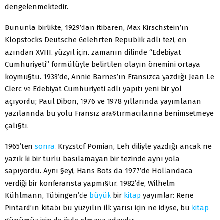
dengelenmektedir.
Bununla birlikte, 1929’dan itibaren, Max Kirschstein’ın
Klopstocks Deutsche Gelehrten Republik adlı tezi, en
azından XVIII. yüzyıl için, zamanın dilinde “Edebiyat
Cumhuriyeti” formülüyle belirtilen olayın önemini ortaya
koymu§tu. 1938’de, Annie Barnes’ın Fransızca yazdığı Jean Le
Clerc ve Edebiyat Cumhuriyeti adlı yapıtı yeni bir yol
açıyordu; Paul Dibon, 1976 ve 1978 yıllarında yayımlanan
yazılannda bu yolu Fransız ara§tırmacılanna benimsetmeye
çalı§tı.
1965’ten
sonra
, Kryzstof Pomian, Leh diliyle yazdığı ancak ne
yazık ki bir türlü basılamayan bir tezinde aynı yola
sapıyordu. Aynı §eyi, Hans Bots da 1977’de Hollandaca
verdiği bir konferansta yapmı§tır. 1982’de, Wilhelm
Kühlmann, Tübingen’de
büyük
bir
kitap
yayımlar: Rene
Pintard’ın kitabı bu yüzyılın ilk yarısı için ne idiyse, bu
kitap
günümüz için de öyle olmaya adaydır.