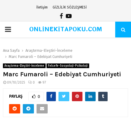
İletişim
GİZLİLİK SÖZLEŞMESİ
Facebook
Youtube
ONLİNEKİTAPOKU.COM
PRIMARY
MENU
Ana Sayfa
Araştırma-Eleştiri-İnceleme
Marc Fumaroli – Edebiyat Cumhuriyeti
Araştırma-Eleştiri-İnceleme
Felsefe-Sosyoloji-Psikoloji
Marc Fumaroli – Edebiyat Cumhuriyeti
09/10/2025
0
97
PAYLAŞ
0