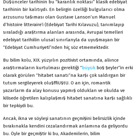
Dü§ünceler tarihinin bu “karanlık noktası” klasik edebiyat
tarihinin bir kalıtıydı. En belirgin özelliği bulgularıcı olma
arzusunu ta§ıması olan Gustave Lanson’un Manuel
d’histoire litteraire’i (Edebiyat Tarihi Kılavuzu), tanımlayıp
sıraladığı ara§tırma alanlan arasında, Avrupai temelleri
edebiyat tarihiilin ulusal sınırlanyla da uyu§mayan bir
“Edebiyat Cumhuriyeti”nden hiç söz etmemektedir.
Bu bilim kolu, XIX. yüzyılın pozitivist ortamında, aliınce
ara§tırmaların kurtulması gerektiği “
büyük
bo§ §eyler”in erki
olarak görülen “hitabet sanatı”na kar§ı çok saldırgan bir
tutum sergileyerek olu§ffiU§tU. O an için, romantik
yazarlarm da alay konusu yapmı§ olduklan ve okulda ve
kilisede öğretilen kalıpla§mı§ hitabet sanatına kar§ı sağlıklı
bir tepkiydi bu.
Ancak, ikna ve söyleşi sanatının geçmi§ini belirsizlik içinde
bırakınakla kendini cezalandırmak anlamına da geliyordu
bu. Öyle bir geçmi§tir ki bu, Akademilerin, bilim