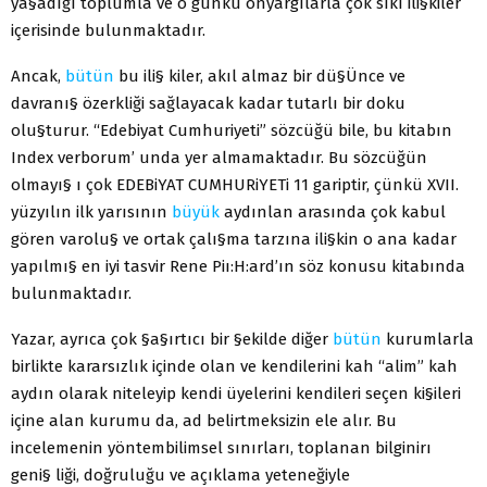
ya§adığı toplumla ve o günkü önyargılarla çok sıkı ili§kiler
içerisinde bulunmaktadır.
Ancak,
bütün
bu ili§ kiler, akıl almaz bir dü§Ünce ve
davranı§ özerkliği sağlayacak kadar tutarlı bir doku
olu§turur. “Edebiyat Cumhuriyeti” sözcüğü bile, bu kitabın
Index verborum’ unda yer almamaktadır. Bu sözcüğün
olmayı§ ı çok EDEBiYAT CUMHURiYETi 11 gariptir, çünkü XVII.
yüzyılın ilk yarısının
büyük
aydınlan arasında çok kabul
gören varolu§ ve ortak çalı§ma tarzına ili§kin o ana kadar
yapılmı§ en iyi tasvir Rene Piı:H:ard’ın söz konusu kitabında
bulunmaktadır.
Yazar, ayrıca çok §a§ırtıcı bir §ekilde diğer
bütün
kurumlarla
birlikte kararsızlık içinde olan ve kendilerini kah “alim” kah
aydın olarak niteleyip kendi üyelerini kendileri seçen ki§ileri
içine alan kurumu da, ad belirtmeksizin ele alır. Bu
incelemenin yöntembilimsel sınırları, toplanan bilginirı
geni§­ liği, doğruluğu ve açıklama yeteneğiyle