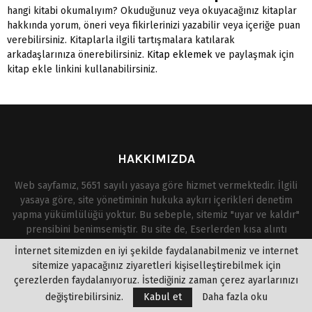
hangi kitabi okumalıyım? Okuduğunuz veya okuyacağınız kitaplar
hakkında yorum, öneri veya fikirlerinizi yazabilir veya içeriğe puan
verebilirsiniz. Kitaplarla ilgili tartışmalara katılarak
arkadaşlarınıza önerebilirsiniz.
Kitap eklemek
ve paylaşmak için
kitap ekle linkini kullanabilirsiniz.
HAKKIMIZDA
Web sayfamız, 5651 sayılı yasaya göre hizmet vermektedir. İlgili
yasaya göre, site yönetiminin hukuka aykırı içerikleri denetim
yapma yükümlülüğü yoktur. Bu sebeple, sitemiz "uyar ve kaldır"
prensibini benimsemiştir. Bu site de, Eserlerden kısa alıntı
yapılarak okuyuculara kitabı tanıtma amacı güdülmüştür. Telif
İnternet sitemizden en iyi şekilde faydalanabilmeniz ve internet
hakkına mevzu olan eserlerin yasal olmayan bir şekilde paylaşıma
sitemize yapacağınız ziyaretleri kişiselleştirebilmek için
açıldığını ve yasal haklarına uyulmadığını düşünüyorsanız,
çerezlerden faydalanıyoruz. İstediğiniz zaman çerez ayarlarınızı
aşağıdaki mail adresinden ulaşabilirsiniz. Kanunlar ve
değiştirebilirsiniz.
Kabul et
Daha fazla oku
yönetmelikler çerçevesinde içerik kısa içinde kaldırılıp size dönüş