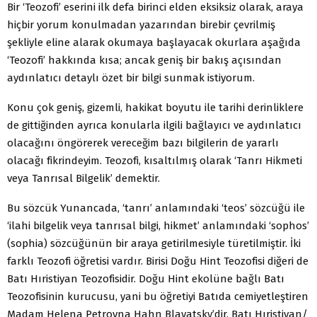
Bir ‘Teozofi’ eserini ilk defa birinci elden eksiksiz olarak, araya
hiçbir yorum konulmadan yazarından birebir çevrilmiş
şekliyle eline alarak okumaya başlayacak okurlara aşağıda
‘Teozofi’ hakkında kısa; ancak geniş bir bakış açısından
aydınlatıcı detaylı özet bir bilgi sunmak istiyorum.
Konu çok geniş, gizemli, hakikat boyutu ile tarihi derinliklere
de gittiğinden ayrıca konularla ilgili bağlayıcı ve aydınlatıcı
olacağını öngörerek vereceğim bazı bilgilerin de yararlı
olacağı fikrindeyim. Teozofi, kısaltılmış olarak ‘Tanrı Hikmeti
veya Tanrısal Bilgelik’ demektir.
Bu sözcük Yunancada, ‘tanrı’ anlamındaki ‘teos’ sözcüğü ile
‘ilahi bilgelik veya tanrısal bilgi, hikmet’ anlamındaki ‘sophos’
(sophia) sözcüğünün bir araya getirilmesiyle türetilmiştir. İki
farklı Teozofi öğretisi vardır. Birisi Doğu Hint Teozofisi diğeri de
Batı Hıristiyan Teozofisidir. Doğu Hint ekolüne bağlı Batı
Teozofisinin kurucusu, yani bu öğretiyi Batıda cemiyetleştiren
Madam Helena Petrovna Hahn Blavatsky’dir. Batı Hıristiyan/