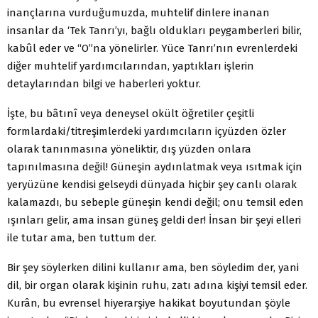
inançlarına vurduğumuzda, muhtelif dinlere inanan
insanlar da ‘Tek Tanrı’yı, bağlı oldukları peygamberleri bilir,
kabûl eder ve “O”na yönelirler. Yüce Tanrı’nın evrenlerdeki
diğer muhtelif yardımcılarından, yaptıkları işlerin
detaylarından bilgi ve haberleri yoktur.
İşte, bu bâtınî veya deneysel okült öğretiler çeşitli
formlardaki/titreşimlerdeki yardımcıların içyüzden özler
olarak tanınmasına yöneliktir, dış yüzden onlara
tapınılmasına değil! Güneşin aydınlatmak veya ısıtmak için
yeryüzüne kendisi gelseydi dünyada hiçbir şey canlı olarak
kalamazdı, bu sebeple güneşin kendi değil; onu temsil eden
ışınları gelir, ama insan güneş geldi der! İnsan bir şeyi elleri
ile tutar ama, ben tuttum der.
Bir şey söylerken dilini kullanır ama, ben söyledim der, yani
dil, bir organ olarak kişinin ruhu, zatı adına kişiyi temsil eder.
Kurân, bu evrensel hiyerarşiye hakikat boyutundan şöyle