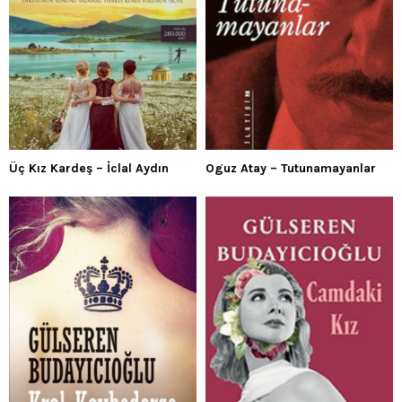
Üç Kız Kardeş – İclal Aydın
Oguz Atay – Tutunamayanlar