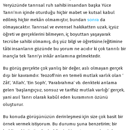
Yeryüzünde tanrısal ruh sahibi insandan başka Yüce
Tanrı’nın içinde oturduğu hiçbir mabet ve kutsal kabul
edilmiş hiçbir mekân olmamıştır, bundan
sonra
da
olmayacaktır. Tanrısal ve evrensel hakikatten uzak, içyüz
öğreti ve gerçeklerini bilmeyen, iç boyuttan yaşayarak
tecrübe sahibi olmamış, dış yüz bilgi ve öğretisine/eğitimine
tâbi insanların gözünde bu yorum ne acıdır ki çok tanrılı bir
inançla tek Tanrı’yı inkâr anlamına gelmektedir.
Bu görüş gerçekte çok yanlış bir değer, aslı olmayan gerçek
dışı bir kavramdır. Teozofi’nin en temeli mutlak varlık olan ‘
Zât’, ‘Allah’, ‘Ein Soph’, ‘Parabrahma’ vb. denkteki anlama
gelen ‘başlangıçsız, sonsuz ve tarifsiz mutlak varlığı’ gerçek,
yani asıl Tanrı olarak kabûl eden kuramının özünü
oluşturur.
Bu konuda görüşünüzün derinleşmesi için size çok basit bir
örnek vermek istiyorum. Bu durumu şuna benzetirim; bir