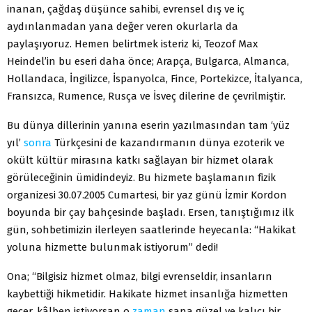
inanan, çağdaş düşünce sahibi, evrensel dış ve iç
aydınlanmadan yana değer veren okurlarla da
paylaşıyoruz. Hemen belirtmek isteriz ki, Teozof Max
Heindel’in bu eseri daha önce; Arapça, Bulgarca, Almanca,
Hollandaca, İngilizce, İspanyolca, Fince, Portekizce, İtalyanca,
Fransızca, Rumence, Rusça ve İsveç dilerine de çevrilmiştir.
Bu dünya dillerinin yanına eserin yazılmasından tam ‘yüz
yıl’
sonra
Türkçesini de kazandırmanın dünya ezoterik ve
okült kültür mirasına katkı sağlayan bir hizmet olarak
görüleceğinin ümidindeyiz. Bu hizmete başlamanın fizik
organizesi 30.07.2005 Cumartesi, bir yaz günü İzmir Kordon
boyunda bir çay bahçesinde başladı. Ersen, tanıştığımız ilk
gün, sohbetimizin ilerleyen saatlerinde heyecanla: “Hakikat
yoluna hizmette bulunmak istiyorum” dedi!
Ona; “Bilgisiz hizmet olmaz, bilgi evrenseldir, insanların
kaybettiği hikmetidir. Hakikate hizmet insanlığa hizmetten
geçer, kâlben istiyorsan o
zaman
sana güzel ve kalıcı bir