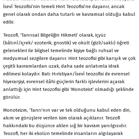
İsevî Teozofisi’nin temeli Hint Teozofisi’ne dayanır, ancak
genel olarak ondan daha tutarlı ve kavramsal olduğu kabul
edilir.
Teozofi, ‘Tanrısal Bilgeliğin Hikmeti’ olarak, içyüz
(bâtınî/içrek/ ezoterik, gnostik) ve okült (gizli/saklı) öğreti
gelenekleri ile bilgisel temelinde kişiye bağlı ruhsal ve
medyumsal sezgilere dayanır. Hint teozofisi gibi karışık ve çok
çeşitli kavramlardan uzak, daha sade anlatımla idrak
edilmesi kolaydır. Batı Hıristiyan/İsevî teozofisi de evrensel
hiyerarşiyi, evrensel ilâhi güçlerin farklı işlevlerini açarak
anlattığı için Hint teozofisi gibi ‘Monoteist’ olmadığı şeklinde
görülür.
Monoteizm, ‘Tanrı’nın var ve tek olduğunu kabul eden din,
akım ve görüşlere verilen isim olarak açıklanır. Teozofi
hakkındaki bu düşünce aklen sığ bir kavram yanılgısıdır.
Teozofi, her iki ekolün temelinde insanların algılayarak