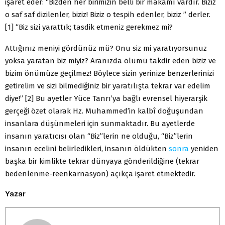
işaret eder: “Bizden her birimizin belli bir makamı vardır. Biziz
o saf saf dizilenler, biziz! Biziz o tespih edenler, biziz ” derler.
[1] “Biz sizi yarattık; tasdik etmeniz gerekmez mi?
Attığınız meniyi gördünüz mü? Onu siz mi yaratıyorsunuz
yoksa yaratan biz miyiz? Aranızda ölümü takdir eden biziz ve
bizim önümüze geçilmez! Böylece sizin yerinize benzerlerinizi
getirelim ve sizi bilmediğiniz bir yaratılışta tekrar var edelim
diye!” [2] Bu ayetler Yüce Tanrı’ya bağlı evrensel hiyerarşik
gerçeği özet olarak Hz. Muhammed’in kalbî doğuşundan
insanlara düşünmeleri için sunmaktadır. Bu ayetlerde
insanın yaratıcısı olan “Biz”lerin ne olduğu, “Biz”lerin
insanın ecelini belirledikleri, insanın öldükten
sonra
yeniden
başka bir kimlikte tekrar dünyaya gönderildiğine (tekrar
bedenlenme-reenkarnasyon) açıkça işaret etmektedir.
Yazar