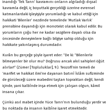
inandığı ‘Tek Tanrı’ kavramını onların algıladığı dışsal
kavramla değil, iç boyuttaki gerçekliği üzerine evrensel
katmanlardaki işleyişiyle yorumladığı ve kabul ettiği için
hakikati ‘Bilenler’ nezdinde temelinde ‘Mutlak Varlık’
prensibine dayandığı için monoteist olarak kabul edilir. Bu
yorumların çoğu her ne kadar sezgilere dayalı olsa da
öncesinde deneyimlere bağlı bilgiye sahip olduğu için
hakikate yakınlaşmış durumdadır.
Kurân bu gerçeğe şöyle işaret eder: “De ki: “Bilenlerle
bilmeyenler bir olur mu? Doğrusu ancak akıl sahipleri öğüt
alırlar!” (Zümer [Topluluklar], 9.). Teozofi’nin temeli de
‘marifet ve hakikat ilmi’ne dayanan batınî İslâm sufizminde
de görüleceği üzere mabedini taştan topraktan değil, kendi
içinde, yani kalbînde inşa etmek için çalışan olgun, kâmil
insana çıkar.
Çünkü asıl mabet içinde Yüce Tanrı’nın bulunduğu yerdir ve
bu noktada da insanın kalbîne işaret etmektedir.