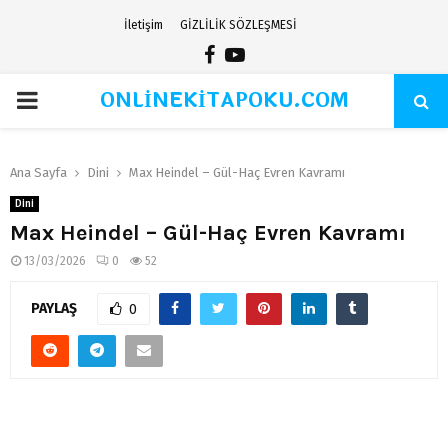
İletişim
GİZLİLİK SÖZLEŞMESİ
Facebook
Youtube
ONLİNEKİTAPOKU.COM
PRIMARY
MENU
Ana Sayfa
Dini
Max Heindel – Gül-Haç Evren Kavramı
Dini
Max Heindel – Gül-Haç Evren Kavramı
13/03/2026
0
52
PAYLAŞ
0