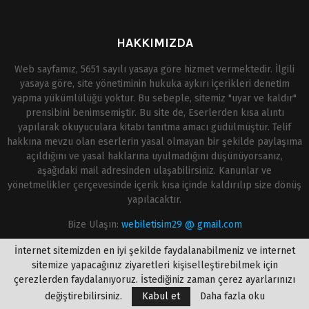
HAKKIMIZDA
Web sayfamız, 5651 sayılı yasaya göre hizmet vermektedir. İlgili
yasaya göre, site yönetiminin hukuka aykırı içerikleri denetim
yapma yükümlülüğü yoktur. Bu sebeple, sitemiz "uyar ve kaldır"
prensibini benimsemiştir. Bu site de, Eserlerden kısa alıntı
yapılarak okuyuculara kitabı tanıtma amacı güdülmüştür. Telif
hakkına mevzu olan eserlerin yasal olmayan bir şekilde paylaşıma
açıldığını ve yasal haklarına uyulmadığını düşünüyorsanız,
aşağıdaki mail adresinden ulaşabilirsiniz. Kanunlar ve
yönetmelikler çerçevesinde içerik kısa içinde kaldırılıp size dönüş
yapılacaktır.
Bize Ulaşın:
webiletisim29 @ gmail.com
İnternet sitemizden en iyi şekilde faydalanabilmeniz ve internet
sitemize yapacağınız ziyaretleri kişiselleştirebilmek için
çerezlerden faydalanıyoruz. İstediğiniz zaman çerez ayarlarınızı
değiştirebilirsiniz.
Kabul et
Daha fazla oku
@2020 - onlinekitapoku.com