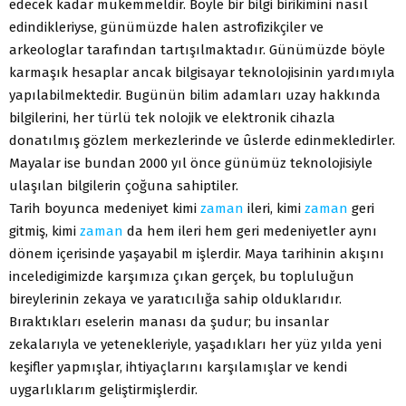
edecek kadar mükemmeldir. Böyle bir bilgi birikimini nasıl
edindikleriyse, günümüzde halen astrofizikçiler ve
arkeologlar tarafından tartışılmaktadır. Günümüzde böyle
karmaşık hesaplar ancak bilgisayar teknolojisinin yardımıyla
yapılabilmektedir. Bugünün bilim adamları uzay hakkında
bilgilerini, her türlü tek nolojik ve elektronik cihazla
donatılmış gözlem merkezlerinde ve ûslerde edinmekledirler.
Mayalar ise bundan 2000 yıl önce günümüz teknolojisiyle
ulaşılan bilgilerin çoğuna sahiptiler.
Tarih boyunca medeniyet kimi
zaman
ileri, kimi
zaman
geri
gitmiş, kimi
zaman
da hem ileri hem geri medeniyetler aynı
dönem içerisinde yaşayabil m işlerdir. Maya tarihinin akışını
inceledigimizde karşımıza çıkan gerçek, bu topluluğun
bireylerinin zekaya ve yaratıcılığa sahip olduklarıdır.
Bıraktıkları eselerin manası da şudur; bu insanlar
zekalarıyla ve yetenekleriyle, yaşadıkları her yüz yılda yeni
keşifler yapmışlar, ihtiyaçlarını karşılamışlar ve kendi
uygarlıklarım geliştirmişlerdir.