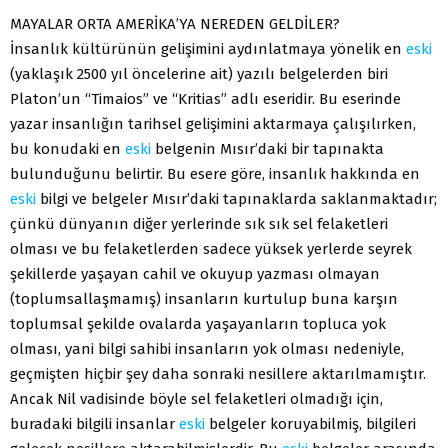
MAYALAR ORTA AMERİKA’YA NEREDEN GELDİLER?
İnsanlık kültürünün gelişimini aydınlatmaya yönelik en
eski
(yaklaşık 2500 yıl öncelerine ait) yazılı belgelerden biri
Platon’un “Timaios” ve “Kritias” adlı eseridir. Bu eserinde
yazar insanlığın tarihsel gelişimini aktarmaya çalışılırken,
bu konudaki en
eski
belgenin Mısır’daki bir tapınakta
bulunduğunu belirtir. Bu esere göre, insanlık hakkında en
eski
bilgi ve belgeler Mısır’daki tapınaklarda saklanmaktadır;
çünkü dünyanın diğer yerlerinde sık sık sel felaketleri
olması ve bu felaketlerden sadece yüksek yerlerde seyrek
şekillerde yaşayan cahil ve okuyup yazması olmayan
(toplumsallaşmamış) insanların kurtulup buna karşın
toplumsal şekilde ovalarda yaşayanların topluca yok
olması, yani bilgi sahibi insanların yok olması nedeniyle,
geçmişten hiçbir şey daha sonraki nesillere aktarılmamıştır.
Ancak Nil vadisinde böyle sel felaketleri olmadığı için,
buradaki bilgili insanlar
eski
belgeler koruyabilmiş, bilgileri