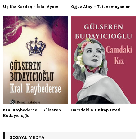
Üç Kız Kardeş – İclal Aydın
Oguz Atay – Tutunamayanlar
Kral Kaybederse – Gülseren
Camdaki Kız Kitap Özeti
Budayıcıoğlu
SOSYAL MEDYA