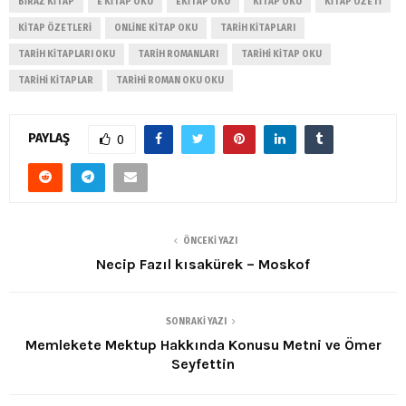
BIRAZ KITAP
E KITAP OKU
EKITAP OKU
KITAP OKU
KITAP ÖZETI
KITAP ÖZETLERI
ONLINE KITAP OKU
TARIH KITAPLARI
TARIH KITAPLARI OKU
TARIH ROMANLARI
TARIHI KITAP OKU
TARIHI KITAPLAR
TARIHI ROMAN OKU OKU
PAYLAŞ
0
ÖNCEKI YAZI
Necip Fazıl kısakürek – Moskof
SONRAKI YAZI
Memlekete Mektup Hakkında Konusu Metni ve Ömer
Seyfettin