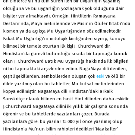
on binlerce yıl hüküm süren ileri bir uygarlığın yaşamış
olduğuna ve bu uygarlığın yozlaşarak yok olduğuna dair
bilgiler yer almaktaydı. Örneğin, Hintlilerin Ramayana
Destanı’nda, Maya metinlerinde ve Mısır’ın Ölüler Kitabı’nda
kısmen ya da açıkça Mu Uygarlığından söz edilmektedir.
Fakat Mu Uygarlığı’nı mitolojik kimliğinden sıyırıp, konuyu
bilimsel bir temele oturtan ilk kişi J. Churchward’dir.
Hindistan’da görevli bulunduğu sırada bir tapınağa konuk
olan J. Churchward Batık Mu Uygarlığı hakkında ilk bilgileri
ni bu tapınaktaki arşivlerden edinir. NagaMaya dili denilen,
çeşitli şekillerden, sembollerden oluşan çok
eski
ve ölü bir
dilde yazılmış olan bu tabletler, Mu kutsal metinlerinden
kopya edilmiştir. NagaMaya dili Hindistan’daki arkaik
Sanskritçe olarak bilinen en basit Hint dilinden daha eskidir.
J.Churchward NagaMaya dilini iki yıllık bir çalışma sonunda
öğrenir ve bu tabletlerde yazılanları çözer. Burada
yazılanlara göre, bu yazılar 15.000 yıl önce yazılmış olup
Hindistan’a Mu’nun bilim rahipleri dedikleri ‘Naakaller’