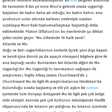
gelecek nesillere aktarabilmişlerdir. Bu
eski
belgeler arasında
bir tanesinin 8 bin yıl önce Mısır’a gelerek orada uygarlığı
başlatan bir kadın ilaha ait olduğu; bu kadın ilahın, ana
yurdunun sular altında kalması nedeniyle oradan
uzaklaşıp Mısır’daki toplumsallaşmayı başlattığı iddia
edilmektedir. Platon (Eflatun)’un bu eserlerinde şu dikkat
çekici sözler geçer: “Mu ülkesinde 10 halk vardı”.
Atlantis ve Mu
Doğu ve Batı uygarlıklarının ezoterik (içrek, yani dışa kapalı
ve kendi içine dönük ya da apaçık olmayan) bilgilere göre iki
ana kaynağı vardır. Bunlardan biri Atlantis diğeri de Mu
Uygarlıgı’dır. Mu Uygarlığı’nı tanımamızı sağlayan ilk
araştırmacı, İngiliz Albay James Churchward’dir. J.
Churchvvard Mu ile ilgili ilk araştırmalarına Hindistan’da
bulunduğu sırada başlamış ve elli yılı aşkın bir
zaman
içerisinde tüm dünyayı dolaşarak Mu ile ilgili pek çok belge
elde etmiştir. Aslında pek çok kültürün mitolojisinde Pasifik
Okyanusu’nda bir kıtanın yer aldığına, bu kıtanın üzerinde