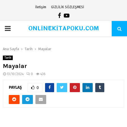
İletişim
GİZLİLİK SÖZLEŞMESİ
Facebook
Youtube
ONLİNEKİTAPOKU.COM
PRIMARY
MENU
Ana Sayfa
Tarih
Mayalar
Tarih
Mayalar
13/10/2024
0
436
PAYLAŞ
0