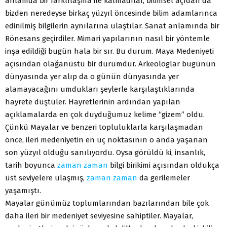
anlamda bir farklılaşma ile kalmadılar, bilimsel açıdan da
bizden neredeyse birkaç yüzyıl öncesinde bilim adamlarınca
edinilmiş bilgilerin aynılarına ulaştılar. Sanat anlamında bir
Rönesans geçirdiler. Mimari yapılarının nasıl bir yöntemle
inşa edildiği bugün hala bir sır. Bu durum. Maya Medeniyeti
açısından olağanüstü bir durumdur. Arkeologlar bugünün
dünyasında yer alıp da o günün dünyasında yer
alamayacağını umdukları şeylerle karşılaştıklarında
hayrete düştüler. Hayretlerinin ardından yapılan
açıklamalarda en çok duyduğumuz kelime “gizem” oldu.
Çünkü Mayalar ve benzeri topluluklarla karşılaşmadan
önce, ileri medeniyetin en uç noktasının o anda yaşanan
son yüzyıl olduğu sanılıyordu. Oysa görüldü ki, insanlık,
tarih boyunca
zaman
zaman
bilgi birikimi açısından oldukça
üst seviyelere ulaşmış,
zaman
zaman
da gerilemeler
yaşamıştı.
Mayalar günümüz toplumlarından bazılarından bile çok
daha ileri bir medeniyet seviyesine sahiptiler. Mayalar,