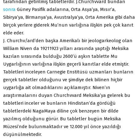
tarafından getirilmiş tabletlerdir. J.Churchvvard bundan
sonra
Güney Pasifik adalarına, Orta Asya’ya, Mısır’a,
Sibirya’ya, Birmanya’ya, Avustralya’ya, Orta Amerika gibi daha
birçok yerlere giderek Mu’nun varlığına ilişkin pek çok kanıt
elde eder.
J. Churchv/ard’den başka Amerikalı bir jeologarkeolog olan
William Niven da 19211923 yılları arasında yaptığı Meksika
kazılan sırasında bulduğu 2600’ü aşkın tablette Mu
Uygarlığının varlığına ilişkin geçerli kanıtlar elde etmiştir.
Tabletleri inceleyen Carnegie Enstitüsü uzmanları bunların
gerçek tabletler olduğunu ve şimdiye dek bilinen hiçbir
uygarlığa ait olmadıklarını açıklamıştır. Niven’ın
araştırmalarını duyan Churchvvard Meksika’ya gelerek bu
tabletleri inceler ve bunların Hindistan’da gördüğü
tabletlerdeki NagaMaya diline çok benzeyen bir dilde
yazılmış olduğunu görür. Bu tabletler bugün Meksika
Müzesi’nde bulunmaktadır ve 12.000 yıl önce yazıldığı
düşünülmektedir.