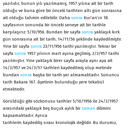
yazılıdır, bunun yılı yazılmamış, 1957 yılına ait bir tarih
olduğu ve buna göre bir önceki tarihten altı gün sonrasına
ait olduğu tahmin edilebilir. Daha
sonra
Kur’an’ın 18.
sayfasının sonunda bir önceki seneye ait bir tarihle
karşılaşırız: 5/10/956. Bundan bir sayfa
sonra
yaklaşık kırk
gün sonrasına ait bir tarih, 14/11/56 şeklinde kaydedilmiştir.
Yine bir sayfa
sonra
23/11/956 tarihi yazılmıştır. Tekrar bir
sayfa
sonra
1957 yılının mart ayına geçilmiş, 2/3/957 tarihi
yazılmıştır. Yine yaklaşık birer sayfa arayla aynı aya ait
14/3/957 ve 24/3/57 tarihleri kaydedilmiş olup metinde
bundan
sonra
başka bir tarih yer almamaktadır. Sonuncu
tarih Bakara 167. âyetinin bulunduğu yere tekabül
etmektedir.
Görüldüğü gibi sözkonusu tarihler 5/10/1956 ile 24/3/1957
arasındaki yaklaşık beş buçuk aylık bir
zaman
dilimini
kapsamaktadır. Ayrıca
tarihlerin kaydediliş sırası kronolojik değildir. Bu durumu,