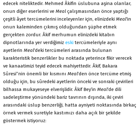
edecek niteliktedir. Mehmed Âkifin üslubuna aşina olanlar,
onun diğer eserlerini ve
Meal
çalışmasından önce yaptığı
çeşitli âyet tercümelerini inceleyenler için, elinizdeki
Meal
‘in
onun kaleminden çıkmış olduğundan şüphe etmek
gerçekten zordur. Âkif merhumun elinizdeki kitabın
dipnotlarında yer verdiğimiz
eski
tercümeleriyle aynı
ayetlerin
Meal
‘deki tercümeleri arasında bulunan
karakteristik benzerlikler bu noktada yeterince fikir verecek
ve kanaatimizi teyid edecek mahiyettedir. Âkif, Bakara
Sûresi”nin önemli bir kısmını
Meal
‘den önce tercüme etmiş
olduğu için, bu sûredeki ayetlerin önceki ve sonraki çevirileri
bilhassa mukayeseye elverişlidir. Âkif Bey’in
Meal
‘de dili
sadeleştirme yönündeki bariz tavrının dışında, iki çeviri
arasındaki üslup benzerliği, hatta ayniyeti noktasında birkaç
örnek vermek suretiyle kastımızı daha açık bir şekilde
göstermek istiyoruz: