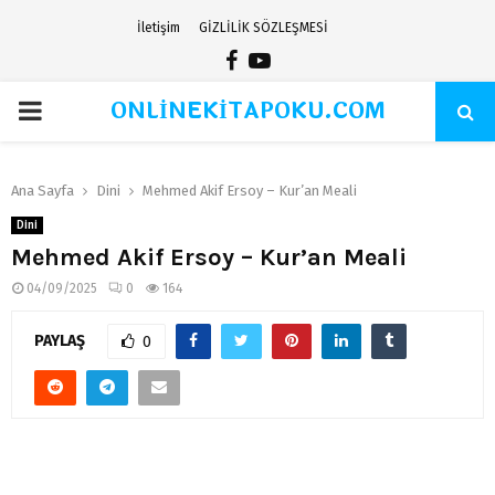
İletişim
GİZLİLİK SÖZLEŞMESİ
Facebook
Youtube
ONLİNEKİTAPOKU.COM
PRIMARY
MENU
Ana Sayfa
Dini
Mehmed Akif Ersoy – Kur’an Meali
Dini
Mehmed Akif Ersoy – Kur’an Meali
04/09/2025
0
164
PAYLAŞ
0