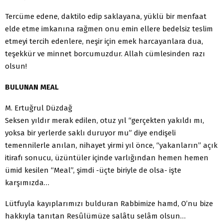
Tercüme edene, daktilo edip saklayana, yüklü bir menfaat
elde etme imkanına rağmen onu emin ellere bedelsiz teslim
etmeyi tercih edenlere, neşir için emek harcayanlara dua,
teşekkür ve minnet borcumuzdur. Allah cümlesinden razı
olsun!
BULUNAN MEAL
M. Ertuğrul Düzdağ
Seksen yıldır merak edilen, otuz yıl “gerçekten yakıldı mı,
yoksa bir yerlerde saklı duruyor mu” diye endişeli
temennilerle anılan, nihayet yirmi yıl önce, “yakanların” açık
itirafı sonucu, üzüntüler içinde varlığından hemen hemen
ümid kesilen “Meal”, şimdi -üçte biriyle de olsa- işte
karşımızda…
Lütfuyla kayıplarımızı bulduran Rabbimize hamd, O’nu bize
hakkıyla tanıtan Resûlümüze salâtu selâm olsun…