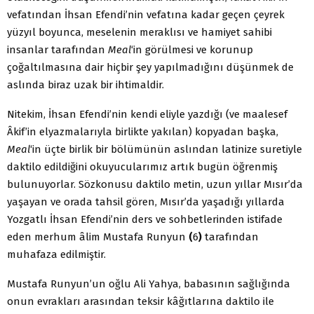
vefatından İhsan Efendi’nin vefatına kadar geçen çeyrek
yüzyıl boyunca, meselenin meraklısı ve hamiyet sahibi
insanlar tarafından
Meal
‘in görülmesi ve korunup
çoğaltılmasına dair hiçbir şey yapılmadığını düşünmek de
aslında biraz uzak bir ihtimaldir.
Nitekim, İhsan Efendi’nin kendi eliyle yazdığı (ve maalesef
Âkif’in elyazmalarıyla birlikte yakılan) kopyadan başka,
Meal
‘in üçte birlik bir bölümünün aslından latinize suretiyle
daktilo edildiğini okuyucularımız artık bugün öğrenmiş
bulunuyorlar. Sözkonusu daktilo metin, uzun yıllar Mısır’da
yaşayan ve orada tahsil gören, Mısır’da yaşadığı yıllarda
Yozgatlı İhsan Efendi’nin ders ve sohbetlerinden istifade
eden merhum âlim Mustafa Runyun
(
6
)
tarafından
muhafaza edilmiştir.
Mustafa Runyun’un oğlu Ali Yahya, babasının sağlığında
onun evrakları arasından teksir kâğıtlarına daktilo ile