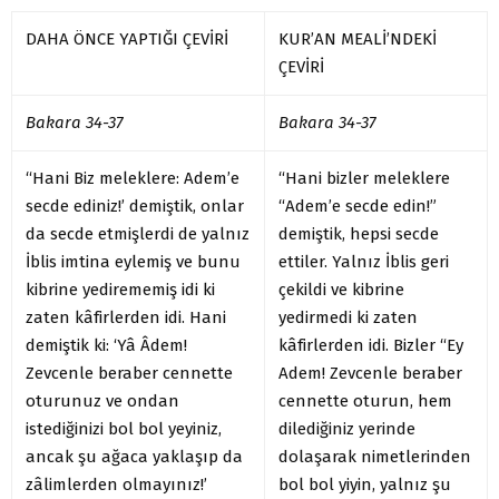
DAHA ÖNCE YAPTIĞI ÇEVİRİ
KUR’AN MEALİ’NDEKİ
ÇEVİRİ
Bakara 34-37
Bakara 34-37
“Hani Biz meleklere: Adem’e
“Hani bizler meleklere
secde ediniz!’ demiştik, onlar
“Adem’e secde edin!”
da secde etmişlerdi de yalnız
demiştik, hepsi secde
İblis imtina eylemiş ve bunu
ettiler. Yalnız İblis geri
kibrine yedirememiş idi ki
çekildi ve kibrine
zaten kâfirlerden idi. Hani
yedirmedi ki zaten
demiştik ki: ‘Yâ Âdem!
kâfirlerden idi. Bizler “Ey
Zevcenle beraber cennette
Adem! Zevcenle beraber
oturunuz ve ondan
cennette oturun, hem
istediğinizi bol bol yeyiniz,
dilediğiniz yerinde
ancak şu ağaca yaklaşıp da
dolaşarak nimetlerinden
zâlimlerden olmayınız!’
bol bol yiyin, yalnız şu