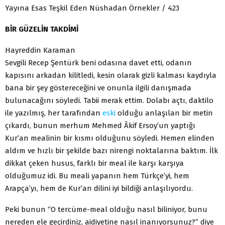
Yayına Esas Teşkil Eden Nüshadan Örnekler / 423
BİR GÜZELİN TAKDİMİ
Hayreddin Karaman
Sevgili Recep Şentürk beni odasına davet etti, odanın
kapısını arkadan kilitledi, kesin olarak gizli kalması kaydıyla
bana bir şey göstereceğini ve onunla ilgili danışmada
bulunacağını söyledi. Tabii merak ettim. Dolabı açtı, daktilo
ile yazılmış, her tarafından
eski
olduğu anlaşılan bir metin
çıkardı, bunun merhum Mehmed Âkif Ersoy’un yaptığı
Kur’an mealinin bir kısmı olduğunu söyledi. Hemen elinden
aldım ve hızlı bir şekilde bazı nirengi noktalarına baktım. İlk
dikkat çeken husus, farklı bir meal ile karşı karşıya
olduğumuz idi. Bu meali yapanın hem Türkçe’yi, hem
Arapça’yı, hem de Kur’an dilini iyi bildiği anlaşılıyordu.
Peki bunun “O tercüme-meal olduğu nasıl biliniyor, bunu
nereden ele geçirdiniz, aidiyetine nasıl inanıyorsunuz?” diye