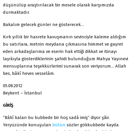
düşünülüp araştırılacak bir mesele olarak karşımızda
durmaktadır.
Bakalım gelecek günler ne gösterecek…
Kırk yıllık bir hasrete kavuşmanın sevinciyle kaleme aldığım
bu satırlara, metnin meydana çıkmasına himmet ve gayret
eden arkadaşlarıma ve eserin hak ettiği dikkat ve itinayı
layıkıyla gösterdiklerinin şahidi bulunduğum Mahya Yayınevi
mensuplarına teşekkürlerimi sunarak son veriyorum… Allah
bes, bâkî heves vesselâm.
05.08.2012
Beykent – İstanbul
GİRİŞ
“Bâkî kalan bu kubbede bir hoş sadâ imiş” diyor şâir.
Yeryüzünde konuşulan
bütün
sözler gökkubbede kayda