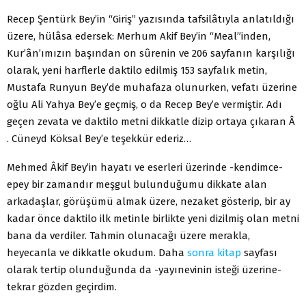
Recep Şentürk Bey’in “Giriş” yazısında tafsilâtıyla anlatıldığı
üzere, hülâsa edersek: Merhum Akif Bey’in “Meal”inden,
Kur’ân’ımızın başından on sûrenin ve 206 sayfanın karşılığı
olarak, yeni harflerle daktilo edilmiş 153 sayfalık metin,
Mustafa Runyun Bey’de muhafaza olunurken, vefatı üzerine
oğlu Ali Yahya Bey’e geçmiş, o da Recep Bey’e vermiştir. Adı
geçen zevata ve daktilo metni dikkatle dizip ortaya çıkaran Â
. Cüneyd Köksal Bey’e teşekkür ederiz…
Mehmed Âkif Bey’in hayatı ve eserleri üzerinde -kendimce-
epey bir zamandır meşgul bulunduğumu dikkate alan
arkadaşlar, görüşümü almak üzere, nezaket gösterip, bir ay
kadar önce daktilo ilk metinle birlikte yeni dizilmiş olan metni
bana da verdiler. Tahmin olunacağı üzere merakla,
heyecanla ve dikkatle okudum. Daha
sonra
kitap
sayfası
olarak tertip olunduğunda da -yayınevinin isteği üzerine-
tekrar gözden geçirdim.