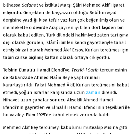
bilhassa
Safahat
ve İstiklal Marşı Şâiri Mehmed Akif’i işaret
ediyordu. Gerçekten de başyazarı olduğu Sebîlürreşad
dergisine yazdığı kısa tefsir yazıları çok beğenilmiş olan ve
memlekette o devirde Arapçayı en iyi bilen dört kişiden biri
olarak kabul edilen, Türk dilindeki hakimiyeti zaten tartışma
dışı olarak görülen, İslâmî ilimleri kendi gayretleriyle tahsil
etmiş bir zat olarak Mehmed Âkif Ersoy, Kur’an tercümesi için
tabiri caizse biçilmiş kaftan olarak ortaya çıkıyordu.
Tefsirin Elmalılı Hamdi Efendi’ye,
Tecrîd-i Sarîh
tercümesinin
de Babanzade Ahmed Naîm Bey’e yaptırılması
kararlaştırıldı. Fakat Mehmed Âkif, Kur’an tercümesini kabul
etmedi, yoğun ısrarlar karşısında uzun
zaman
direndi.
Nihayet uzun çabalar sonucu Aksekili Ahmed Hamdi
Efendi’nin gayretleri ve Elmalılı Hamdi Efendi’nin teşvikleri ile
bu vazifeyi Ekim 1925’de kabul etmek zorunda kaldı.
Mehmed Âkif Bey tercümeyi kabulünü müteakip Mısır’a gitti