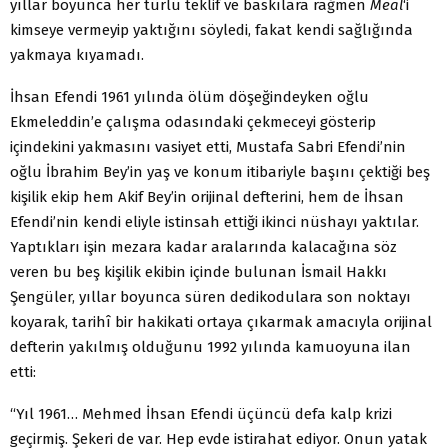
yıllar boyunca her türlü teklif ve baskılara rağmen
Meal
‘i
kimseye vermeyip yaktığını söyledi, fakat kendi sağlığında
yakmaya kıyamadı.
İhsan Efendi 1961 yılında ölüm döşeğindeyken oğlu
Ekmeleddin’e çalışma odasındaki çekmeceyi gösterip
içindekini yakmasını vasiyet etti, Mustafa Sabri Efendi’nin
oğlu İbrahim Bey’in yaş ve konum itibariyle başını çektiği beş
kişilik ekip hem Akif Bey’in orijinal defterini, hem de İhsan
Efendi’nin kendi eliyle istinsah ettiği ikinci nüshayı yaktılar.
Yaptıkları işin mezara kadar aralarında kalacağına söz
veren bu beş kişilik ekibin içinde bulunan İsmail Hakkı
Şengüler, yıllar boyunca süren dedikodulara son noktayı
koyarak, tarihî bir hakikati ortaya çıkarmak amacıyla orijinal
defterin yakılmış olduğunu 1992 yılında kamuoyuna ilan
etti:
“Yıl 1961… Mehmed İhsan Efendi üçüncü defa kalp krizi
geçirmiş. Şekeri de var. Hep evde istirahat ediyor. Onun yatak