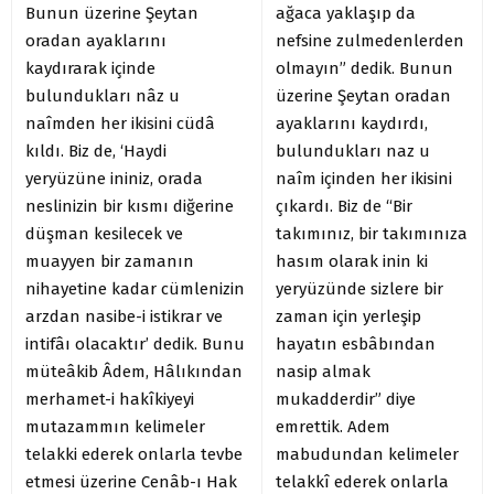
Bunun üzerine Şeytan
ağaca yaklaşıp da
oradan ayaklarını
nefsine zulmedenlerden
kaydırarak içinde
olmayın” dedik. Bunun
bulundukları nâz u
üzerine Şeytan oradan
naîmden her ikisini cüdâ
ayaklarını kaydırdı,
kıldı. Biz de, ‘Haydi
bulundukları naz u
yeryüzüne ininiz, orada
naîm içinden her ikisini
neslinizin bir kısmı diğerine
çıkardı. Biz de “Bir
düşman kesilecek ve
takımınız, bir takımınıza
muayyen bir zamanın
hasım olarak inin ki
nihayetine kadar cümlenizin
yeryüzünde sizlere bir
arzdan nasibe-i istikrar ve
zaman için yerleşip
intifâı olacaktır’ dedik. Bunu
hayatın esbâbından
müteâkib Âdem, Hâlıkından
nasip almak
merhamet-i hakîkiyeyi
mukadderdir” diye
mutazammın kelimeler
emrettik. Adem
telakki ederek onlarla tevbe
mabudundan kelimeler
etmesi üzerine Cenâb-ı Hak
telakkî ederek onlarla