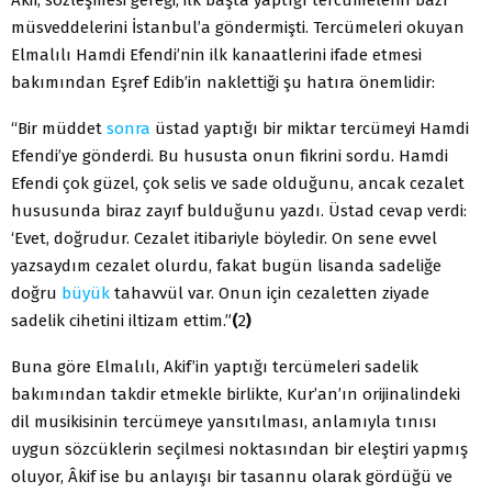
müsveddelerini İstanbul’a göndermişti. Tercümeleri okuyan
Elmalılı Hamdi Efendi’nin ilk kanaatlerini ifade etmesi
bakımından Eşref Edib’in naklettiği şu hatıra önemlidir:
“Bir müddet
sonra
üstad yaptığı bir miktar tercümeyi Hamdi
Efendi’ye gönderdi. Bu hususta onun fikrini sordu. Hamdi
Efendi çok güzel, çok selis ve sade olduğunu, ancak cezalet
hususunda biraz zayıf bulduğunu yazdı. Üstad cevap verdi:
‘Evet, doğrudur. Cezalet itibariyle böyledir. On sene evvel
yazsaydım cezalet olurdu, fakat bugün lisanda sadeliğe
doğru
büyük
tahavvül var. Onun için cezaletten ziyade
sadelik cihetini iltizam ettim.”
(
2
)
Buna göre Elmalılı, Akif’in yaptığı tercümeleri sadelik
bakımından takdir etmekle birlikte, Kur’an’ın orijinalindeki
dil musikisinin tercümeye yansıtılması, anlamıyla tınısı
uygun sözcüklerin seçilmesi noktasından bir eleştiri yapmış
oluyor, Âkif ise bu anlayışı bir tasannu olarak gördüğü ve