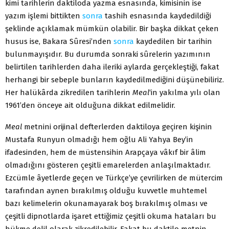
kimi tarihlerin daktiloda yazma esnasında, kimisinin ise
yazım işlemi bittikten
sonra
tashih esnasında kaydedildiği
şeklinde açıklamak mümkün olabilir. Bir başka dikkat çeken
husus ise, Bakara Sûresi’nden
sonra
kaydedilen bir tarihin
bulunmayışıdır. Bu durumda sonraki sûrelerin yazımının
belirtilen tarihlerden daha ileriki aylarda gerçekleştiği, fakat
herhangi bir sebeple bunların kaydedilmediğini düşünebiliriz.
Her halükârda zikredilen tarihlerin
Meal
‘in yakılma yılı olan
1961’den önceye ait olduğuna dikkat edilmelidir.
Meal
metnini orijinal defterlerden daktiloya geçiren kişinin
Mustafa Runyun olmadığı hem oğlu Ali Yahya Bey’in
ifadesinden, hem de müstensihin Arapçaya vâkıf bir âlim
olmadığını gösteren çeşitli emarelerden anlaşılmaktadır.
Ezcümle âyetlerde geçen ve Türkçe’ye çevrilirken de mütercim
tarafından aynen bırakılmış olduğu kuvvetle muhtemel
bazı kelimelerin okunamayarak boş bırakılmış olması ve
çeşitli dipnotlarda işaret ettiğimiz çeşitli okuma hataları bu
hükme delil olarak zikredilebilir. Fakat bu daktilo metnin,