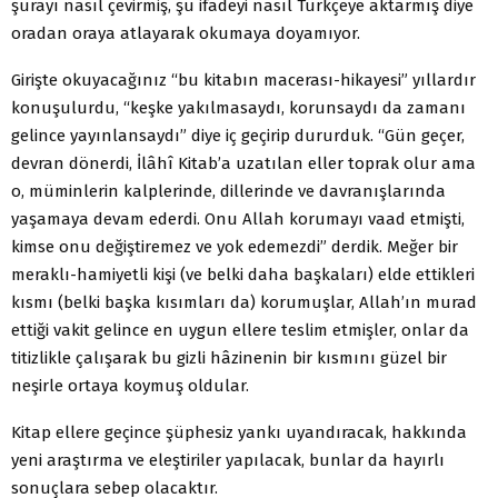
şurayı nasıl çevirmiş, şu ifadeyi nasıl Türkçeye aktarmış diye
oradan oraya atlayarak okumaya doyamıyor.
Girişte okuyacağınız “bu kitabın macerası-hikayesi” yıllardır
konuşulurdu, “keşke yakılmasaydı, korunsaydı da zamanı
gelince yayınlansaydı” diye iç geçirip dururduk. “Gün geçer,
devran dönerdi, İlâhî Kitab’a uzatılan eller toprak olur ama
o, müminlerin kalplerinde, dillerinde ve davranışlarında
yaşamaya devam ederdi. Onu Allah korumayı vaad etmişti,
kimse onu değiştiremez ve yok edemezdi” derdik. Meğer bir
meraklı-hamiyetli kişi (ve belki daha başkaları) elde ettikleri
kısmı (belki başka kısımları da) korumuşlar, Allah’ın murad
ettiği vakit gelince en uygun ellere teslim etmişler, onlar da
titizlikle çalışarak bu gizli hâzinenin bir kısmını güzel bir
neşirle ortaya koymuş oldular.
Kitap ellere geçince şüphesiz yankı uyandıracak, hakkında
yeni araştırma ve eleştiriler yapılacak, bunlar da hayırlı
sonuçlara sebep olacaktır.