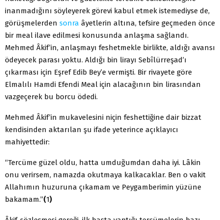
inanmadığını söyleyerek görevi kabul etmek istemediyse de,
görüşmelerden
sonra
âyetlerin altına, tefsire geçmeden önce
bir meal ilave edilmesi konusunda anlaşma sağlandı.
Mehmed Âkif’in, anlaşmayı feshetmekle birlikte, aldığı avansı
ödeyecek parası yoktu. Aldığı bin lirayı Sebîlürreşad’ı
çıkarması için Eşref Edib Bey’e vermişti. Bir rivayete göre
Elmalılı Hamdi Efendi Meal için alacağının bin lirasından
vazgeçerek bu borcu ödedi.
Mehmed Âkif’in mukavelesini niçin feshettiğine dair bizzat
kendisinden aktarılan şu ifade yeterince açıklayıcı
mahiyettedir:
“Tercüme güzel oldu, hatta umduğumdan daha iyi. Lâkin
onu verirsem, namazda okutmaya kalkacaklar. Ben o vakit
Allahımın huzuruna çıkamam ve Peygamberimin yüzüne
bakamam.”
(
1
)
Âkif, sözleşmesi gereği, ilk başta yaptığı tercümelerin bazı