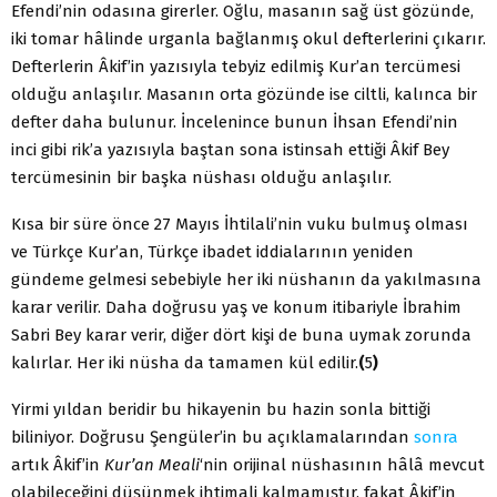
Efendi’nin odasına girerler. Oğlu, masanın sağ üst gözünde,
iki tomar hâlinde urganla bağlanmış okul defterlerini çıkarır.
Defterlerin Âkif’in yazısıyla tebyiz edilmiş Kur’an tercümesi
olduğu anlaşılır. Masanın orta gözünde ise ciltli, kalınca bir
defter daha bulunur. İncelenince bunun İhsan Efendi’nin
inci gibi rik’a yazısıyla baştan sona istinsah ettiği Âkif Bey
tercümesinin bir başka nüshası olduğu anlaşılır.
Kısa bir süre önce 27 Mayıs İhtilali’nin vuku bulmuş olması
ve Türkçe Kur’an, Türkçe ibadet iddialarının yeniden
gündeme gelmesi sebebiyle her iki nüshanın da yakılmasına
karar verilir. Daha doğrusu yaş ve konum itibariyle İbrahim
Sabri Bey karar verir, diğer dört kişi de buna uymak zorunda
kalırlar. Her iki nüsha da tamamen kül edilir.
(
5
)
Yirmi yıldan beridir bu hikayenin bu hazin sonla bittiği
biliniyor. Doğrusu Şengüler’in bu açıklamalarından
sonra
artık Âkif’in
Kur’an Meali
‘nin orijinal nüshasının hâlâ mevcut
olabileceğini düşünmek ihtimali kalmamıştır, fakat Âkif’in