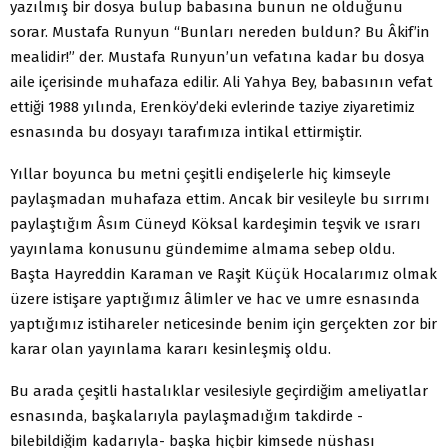
yazılmış bir dosya bulup babasına bunun ne olduğunu
sorar. Mustafa Runyun “Bunları nereden buldun? Bu Âkif’in
mealidir!” der. Mustafa Runyun’un vefatına kadar bu dosya
aile içerisinde muhafaza edilir. Ali Yahya Bey, babasının vefat
ettiği 1988 yılında, Erenköy’deki evlerinde taziye ziyaretimiz
esnasında bu dosyayı tarafımıza intikal ettirmiştir.
Yıllar boyunca bu metni çeşitli endişelerle hiç kimseyle
paylaşmadan muhafaza ettim. Ancak bir vesileyle bu sırrımı
paylaştığım Âsım Cüneyd Köksal kardeşimin teşvik ve ısrarı
yayınlama konusunu gündemime almama sebep oldu.
Başta Hayreddin Karaman ve Raşit Küçük Hocalarımız olmak
üzere istişare yaptığımız âlimler ve hac ve umre esnasında
yaptığımız istihareler neticesinde benim için gerçekten zor bir
karar olan yayınlama kararı kesinleşmiş oldu.
Bu arada çeşitli hastalıklar vesilesiyle geçirdiğim ameliyatlar
esnasında, başkalarıyla paylaşmadığım takdirde -
bilebildiğim kadarıyla- başka hiçbir kimsede nüshası