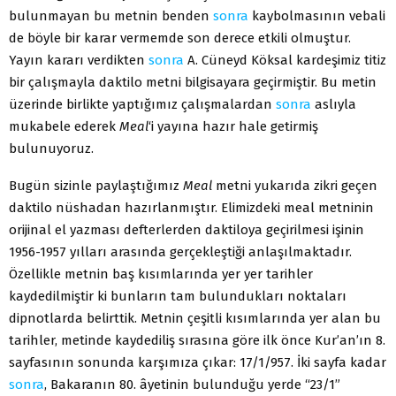
bulunmayan bu metnin benden
sonra
kaybolmasının vebali
de böyle bir karar vermemde son derece etkili olmuştur.
Yayın kararı verdikten
sonra
A. Cüneyd Köksal kardeşimiz titiz
bir çalışmayla daktilo metni bilgisayara geçirmiştir. Bu metin
üzerinde birlikte yaptığımız çalışmalardan
sonra
aslıyla
mukabele ederek
Meal
‘i yayına hazır hale getirmiş
bulunuyoruz.
Bugün sizinle paylaştığımız
Meal
metni yukarıda zikri geçen
daktilo nüshadan hazırlanmıştır. Elimizdeki meal metninin
orijinal el yazması defterlerden daktiloya geçirilmesi işinin
1956-1957 yılları arasında gerçekleştiği anlaşılmaktadır.
Özellikle metnin baş kısımlarında yer yer tarihler
kaydedilmiştir ki bunların tam bulundukları noktaları
dipnotlarda belirttik. Metnin çeşitli kısımlarında yer alan bu
tarihler, metinde kaydediliş sırasına göre ilk önce Kur’an’ın 8.
sayfasının sonunda karşımıza çıkar: 17/1/957. İki sayfa kadar
sonra
, Bakaranın 80. âyetinin bulunduğu yerde “23/1”