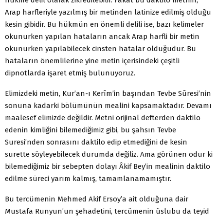
Arap harfleriyle yazılmış bir metinden latinize edilmiş olduğu
kesin gibidir. Bu hükmün en önemli delili ise, bazı kelimeler
okunurken yapılan hataların ancak Arap harfli bir metin
okunurken yapılabilecek cinsten hatalar olduğudur. Bu
hataların önemlilerine yine metin içerisindeki çeşitli
dipnotlarda işaret etmiş bulunuyoruz.
Elimizdeki metin, Kur’an-ı Kerîm’in başından Tevbe Sûresi’nin
sonuna kadarki bölümünün mealini kapsamaktadır. Devamı
maalesef elimizde değildir. Metni orijinal defterden daktilo
edenin kimliğini bilemediğimiz gibi, bu şahsın Tevbe
Suresi’nden sonrasını daktilo edip etmediğini de kesin
surette söyleyebilecek durumda değiliz. Ama görünen odur ki
bilemediğimiz bir sebepten dolayı Âkif Bey’in mealinin daktilo
edilme süreci yarım kalmış, tamamlanamamıştır.
Bu tercümenin Mehmed Akif Ersoy’a ait olduğuna dair
Mustafa Runyun’un şehadetini, tercümenin üslubu da teyid