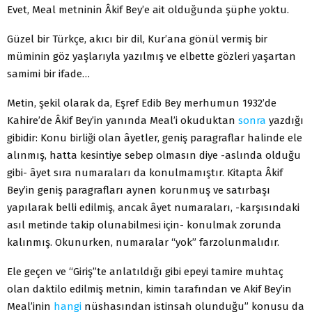
Evet, Meal metninin Âkif Bey’e ait olduğunda şüphe yoktu.
Güzel bir Türkçe, akıcı bir dil, Kur’ana gönül vermiş bir
müminin göz yaşlarıyla yazılmış ve elbette gözleri yaşartan
samimi bir ifade…
Metin, şekil olarak da, Eşref Edib Bey merhumun 1932’de
Kahire’de Âkif Bey’in yanında Meal’i okuduktan
sonra
yazdığı
gibidir: Konu birliği olan âyetler, geniş paragraflar halinde ele
alınmış, hatta kesintiye sebep olmasın diye -aslında olduğu
gibi- âyet sıra numaraları da konulmamıştır. Kitapta Âkif
Bey’in geniş paragrafları aynen korunmuş ve satırbaşı
yapılarak belli edilmiş, ancak âyet numaraları, -karşısındaki
asıl metinde takip olunabilmesi için- konulmak zorunda
kalınmış. Okunurken, numaralar “yok” farzolunmalıdır.
Ele geçen ve “Giriş”te anlatıldığı gibi epeyi tamire muhtaç
olan daktilo edilmiş metnin, kimin tarafından ve Akif Bey’in
Meal’inin
hangi
nüshasından istinsah olunduğu” konusu da