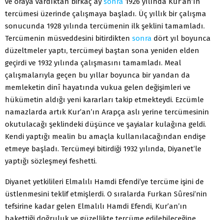
ve oraya vardıktan birkaç ay
sonra
1926 yılında Kur’an’ın
tercümesi üzerinde çalışmaya başladı. Üç yıllık bir çalışma
sonucunda 1928 yılında tercümenin ilk şeklini tamamladı.
Tercümenin müsveddesini bitirdikten
sonra
dört yıl boyunca
düzeltmeler yaptı, tercümeyi baştan sona yeniden elden
geçirdi ve 1932 yılında çalışmasını tamamladı. Meal
çalışmalarıyla geçen bu yıllar boyunca bir yandan da
memleketin dinî hayatında vukua gelen değişimleri ve
hükümetin aldığı yeni kararları takip etmekteydi. Ezcümle
namazlarda artık Kur’an’ın Arapça aslı yerine tercümesinin
okutulacağı şeklindeki düşünce ve şayialar kulağına geldi.
Kendi yaptığı mealin bu amaçla kullanılacağından endişe
etmeye başladı. Tercümeyi bitirdiği 1932 yılında, Diyanet’le
yaptığı sözleşmeyi feshetti.
Diyanet yetkilileri Elmalılı Hamdi Efendi’ye tercüme işini de
üstlenmesini teklif etmişlerdi. O sıralarda Furkan Sûresi’nin
tefsirine kadar gelen Elmalılı Hamdi Efendi, Kur’an’ın
hakettiği doğruluk ve güzellikte tercüme edilebileceğine