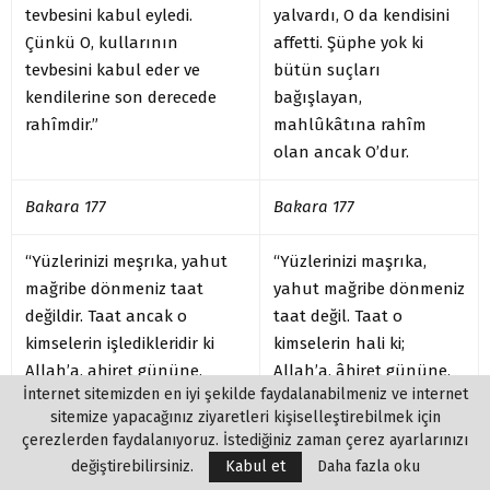
tevbesini kabul eyledi.
yalvardı, O da kendisini
Çünkü O, kullarının
affetti. Şüphe yok ki
tevbesini kabul eder ve
bütün suçları
kendilerine son derecede
bağışlayan,
rahîmdir.”
mahlûkâtına rahîm
olan ancak O’dur.
Bakara 177
Bakara 177
“Yüzlerinizi meşrıka, yahut
“Yüzlerinizi maşrıka,
mağribe dönmeniz taat
yahut mağribe dönmeniz
değildir. Taat ancak o
taat değil. Taat o
kimselerin işledikleridir ki
kimselerin hali ki;
Allah’a, ahiret gününe,
Allah’a, âhiret gününe,
İnternet sitemizden en iyi şekilde faydalanabilmeniz ve internet
meleklere, Kitab’a,
meleklere, Kitaba,
sitemize yapacağınız ziyaretleri kişiselleştirebilmek için
peygamberlere inanır;
peygamberlere inanır.
çerezlerden faydalanıyoruz. İstediğiniz zaman çerez ayarlarınızı
sevdiği malını hısımlarına,
Sevdiği malını
değiştirebilirsiniz.
Kabul et
Daha fazla oku
yetimlere, biçarelere, yolda
hısımlarına, öksüzlere,