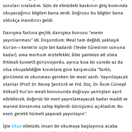
soruları sıraladım. Sizin de elinizdeki baskının giriş kısmında
okuyacağınız bilgileri bana verdi. Doğrusu bu bilgiler bana
oldukça inandırıcı geldi.
Danışma faslına geçtik; danışma konusu “eserin
yayınlanması” idi. Düşündüm: Meal tam değildi, yaklaşık
Kur’an-ı Kerim’in üçte biri kadardı (Tevbe Sûresi’nin sonuna
kadar), ama merhum mütefekkir, âlim şairimize ait olma
ihtimali kuvvetli görünüyordu, ayrıca kısa bir sürede az da
olsa okuyabildiğim kısımlara göre karşımızda “farklı,
görülmesi ve okunması gereken bir meal vardı. Yayınlayacak
olanlar (Prof. Dr. Recep Şentürk ve Yrd. Doç. Dr. Âsım Cüneyd
Köksal) Kur’an meali konusunda doğruyu yanlıştan ayırt
edebilecek, değersiz bir eseri yayınlamayacak kadar maddi ve
manevi donanıma sahip kişilerdi. Görüşümü açıkladım: Bu
eseri, gerekli hizmeti yaparak yayınlayın”.
İşte
kitap
elimizde, insan bir okumaya başlayınca acaba