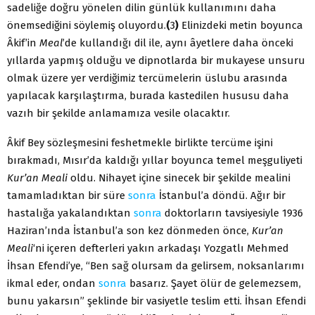
sadeliğe doğru yönelen dilin günlük kullanımını daha
önemsediğini söylemiş oluyordu.
(
3
)
Elinizdeki metin boyunca
Âkif’in
Meal
’de kullandığı dil ile, aynı âyetlere daha önceki
yıllarda yapmış olduğu ve dipnotlarda bir mukayese unsuru
olmak üzere yer verdiğimiz tercümelerin üslubu arasında
yapılacak karşılaştırma, burada kastedilen hususu daha
vazıh bir şekilde anlamamıza vesile olacaktır.
Âkif Bey sözleşmesini feshetmekle birlikte tercüme işini
bırakmadı, Mısır’da kaldığı yıllar boyunca temel meşguliyeti
Kur’an Meali
oldu. Nihayet içine sinecek bir şekilde mealini
tamamladıktan bir süre
sonra
İstanbul’a döndü. Ağır bir
hastalığa yakalandıktan
sonra
doktorların tavsiyesiyle 1936
Haziran’ında İstanbul’a son kez dönmeden önce,
Kur’an
Meali
‘ni içeren defterleri yakın arkadaşı Yozgatlı Mehmed
İhsan Efendi’ye, “Ben sağ olursam da gelirsem, noksanlarımı
ikmal eder, ondan
sonra
basarız. Şayet ölür de gelemezsem,
bunu yakarsın” şeklinde bir vasiyetle teslim etti. İhsan Efendi