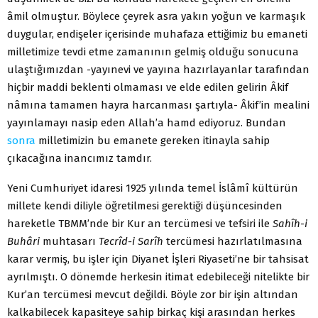
âmil olmuştur. Böylece çeyrek asra yakın yoğun ve karmaşık
duygular, endişeler içerisinde muhafaza ettiğimiz bu emaneti
milletimize tevdi etme zamanının gelmiş olduğu sonucuna
ulaştığımızdan -yayınevi ve yayına hazırlayanlar tarafından
hiçbir maddi beklenti olmaması ve elde edilen gelirin Âkif
nâmına tamamen hayra harcanması şartıyla- Âkif’in mealini
yayınlamayı nasip eden Allah’a hamd ediyoruz. Bundan
sonra
milletimizin bu emanete gereken itinayla sahip
çıkacağına inancımız tamdır.
Yeni Cumhuriyet idaresi 1925 yılında temel İslâmî kültürün
millete kendi diliyle öğretilmesi gerektiği düşüncesinden
hareketle TBMM’nde bir Kur an tercümesi ve tefsiri ile
Sahîh-i
Buhâri
muhtasarı
Tecrîd-i Sarîh
tercümesi hazırlatılmasına
karar vermiş, bu işler için Diyanet İşleri Riyaseti’ne bir tahsisat
ayrılmıştı. O dönemde herkesin itimat edebileceği nitelikte bir
Kur’an tercümesi mevcut değildi. Böyle zor bir işin altından
kalkabilecek kapasiteye sahip birkaç kişi arasından herkes