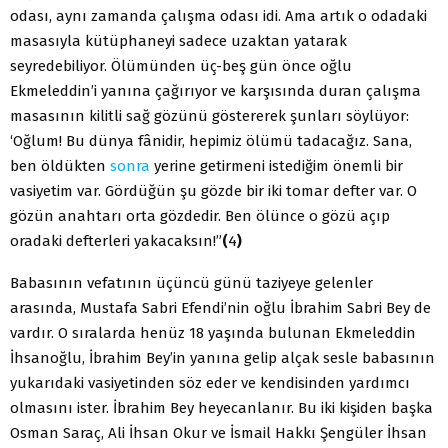
odası, aynı zamanda çalışma odası idi. Ama artık o odadaki
masasıyla kütüphaneyi sadece uzaktan yatarak
seyredebiliyor. Ölümünden üç-beş gün önce oğlu
Ekmeleddin’i yanına çağırıyor ve karşısında duran çalışma
masasının kilitli sağ gözünü göstererek şunları söylüyor:
‘Oğlum! Bu dünya fânidir, hepimiz ölümü tadacağız. Sana,
ben öldükten
sonra
yerine getirmeni istediğim önemli bir
vasiyetim var. Gördüğün şu gözde bir iki tomar defter var. O
gözün anahtarı orta gözdedir. Ben ölünce o gözü açıp
oradaki defterleri yakacaksın!”
(
4
)
Babasının vefatının üçüncü günü taziyeye gelenler
arasında, Mustafa Sabri Efendi’nin oğlu İbrahim Sabri Bey de
vardır. O sıralarda henüz 18 yaşında bulunan Ekmeleddin
İhsanoğlu, İbrahim Bey’in yanına gelip alçak sesle babasının
yukarıdaki vasiyetinden söz eder ve kendisinden yardımcı
olmasını ister. İbrahim Bey heyecanlanır. Bu iki kişiden başka
Osman Saraç, Ali İhsan Okur ve İsmail Hakkı Şengüler İhsan