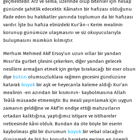
geçmektedir. Arz ve sema, üzerinde olup bitenler için hesap
gününde şahitlik edecektir. Kâinatın bir hafızası olduğunu
ifade eden bu hakikatler yanında toplumun da bir hafızası
vardır. İşte bu hafıza elinizdeki Kur’ân-ı Kerim mealinin
korunup günümüze ulaşmasını ve siz okuyucularıyla
buluşmasını mümkün kılmıştır.
Merhum Mehmed Akif Ersoy’un uzun vıllar bir yandan
Mısır’da gurbet çilesini çekerken, diğer yandan gelecek
nesillere armağan etmek için geriye bırakacağı bir eser olsun
diye
bütün
olumsuzluklara rağmen gecesini gündüzüne
katarak
büyük
bir aşk ve heyecanla kaleme aldığı Kur’an
mealinin -en azından bir kısmının- kaybolmasına Allah
Teâlâ müsaade etmemiştir. Bu meali yayınlamak için uygun
zamanın geldiğine ve Akif’in endişe ettiği mahzurların
ortadan kalktığına, yaptığımız istişare ve istihareler
neticesinde kâni olduk. Bundan da öte böyle bir eserin
kaybolması gibi bir durumun
büyük
bir vebal olacağını
düşünmek de bizi bu konuda harekete geçiren en önemli