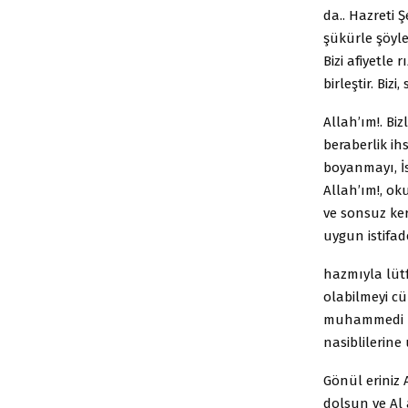
da.. Hazreti 
şükürle şöyle 
Bizi afiyetle 
birleştir. Biz
Allah’ım!. Bi
beraberlik ih
boyanmayı, İs
Allah’ım!, ok
ve sonsuz ke
uygun istifad
hazmıyla lütf
olabilmeyi cü
muhammedi his
nasiblilerine 
Gönül eriniz
dolsun ve Al 