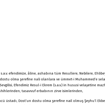
s.a.v. efendimize, âline, ashabına tüm Resullere, Nebilere, Ehlibey
 dostu olma şerefine nali olanlara ve ümmet-i Muhammed’e sel
 Sevgilisi, Efendimiz Resul-i Ekrem (s.a.v.) in hususi velayetine ma
ahihlerinden, tasavvuf erbabının zirve isimlerinden,
cü üstadı, Dost’un dostu olma şerefine nail olmuş Şeyhu’l Ekbe