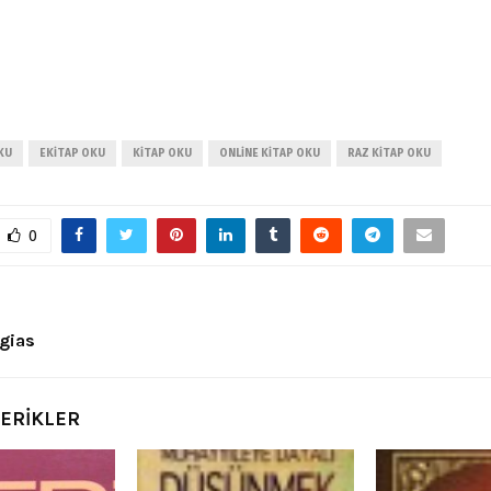
KU
EKITAP OKU
KITAP OKU
ONLINE KITAP OKU
RAZ KITAP OKU
0
rgias
ÇERİKLER