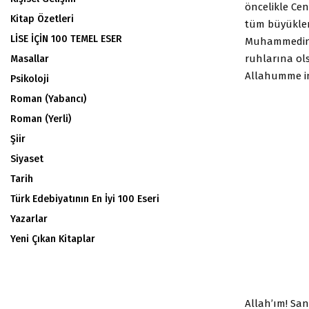
öncelikle Cen
Kitap Özetleri
tüm büyükler
LİSE İÇİN 100 TEMEL ESER
Muhammedin, C
ruhlarına ols
Masallar
Allahumme inn
Psikoloji
Roman (Yabancı)
Roman (Yerli)
Şiir
Siyaset
Tarih
Türk Edebiyatının En İyi 100 Eseri
Yazarlar
Yeni Çıkan Kitaplar
Allah’ım! San