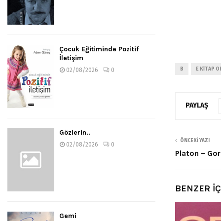
Çocuk Eğitiminde Pozitif
İletişim
B
E KITAP O
02/08/2026
0
PAYLAŞ
Gözlerin..
ÖNCEKI YAZI
02/08/2026
0
Platon – Go
BENZER İ
Gemi