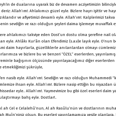
Şeyh’in de dualarına uyarak biz de devamen acziyetimizin bilinciy
deriz: Allah’ım!. Ahlakımızı güzel eyle. Bizlere hayrı işittir ve hay
rızıklandır ve afiyetimizi devamlı eyle. Allah’ım!. Kalplerimizi takv
i, senin sevdiğin ve razı olduğun şeyleri daima işlemeye muvaffak e
zlere ahlakımızı takviye eden Dost’un dostu olma şerefine nail o
san eyle. Ahlâkı Kur’ân olan Efendimiz (s.a.v)e layık eyle. O’nun 
mi daim hayırlarla, güzelliklerle anılanlardan olmayı cümlemize
urlarımıza ve bizlere bu ve benzeri “ÖZEL” eserlerden, yayınlam
reminle bağışının ölçüsünde yayınlayacağımız diğer eserlerde
e etmekliğimizi şükrüyle,
en nasib eyle. Allah’ım!. Sevdiğin ve razı olduğun Muhammedi “
mlemize ihsan eyle. Allah’ım!. Bizlere nasip ettiğin bu niyazdan 
sedar eyle.. Allah’ım!. Yaymevimize bu gibi özel eserleri daim y
ulaştırmayı bahş eyle. Dostlar!..
 Al ah Cel e Celalehû’nun, Al ah Rasûlu’nün ve dostlarının muha
ah Muîn’niniz olsun. Bu eserleri yayınlamamıza vesile olanlara,