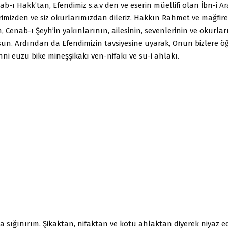
ab-ı Hakk’tan, Efendimiz s.a.v den ve eserin müellifi olan İbn-i Ar
imizden ve siz okurlarımızdan dileriz. Hakkın Rahmet ve mağfir
enab-ı Şeyh’in yakınlarının, ailesinin, sevenlerinin ve okurlar
un. Ardından da Efendimizin tavsiyesine uyarak, Onun bizlere öğret
i euzu bike mineşşikakı ven-nifakı ve su-i ahlakı.
a sığınırım. Şikaktan, nifaktan ve kötü ahlaktan diyerek niyaz 