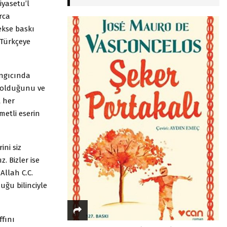
iyasetu’l
rca
kse baskı
 Türkçeye
angıcında
e olduğunu ve
 her
metli eserin
ini siz
 Bizler ise
Allah C.C.
uğu bilinciyle
ffını