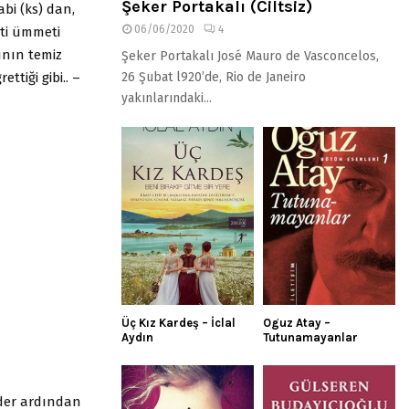
Şeker Portakalı (Ciltsiz)
abi (ks) dan,
06/06/2020
4
eti ümmeti
ının temiz
Şeker Portakalı José Mauro de Vasconcelos,
tiği gibi.. –
26 Şubat l920’de, Rio de Janeiro
yakınlarındaki...
Üç Kız Kardeş – İclal
Oguz Atay –
Aydın
Tutunamayanlar
eder ardından