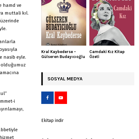
le hamd ve
ra muttali kıl.
a üzerinde
yle.
lanlarla
boyasıyla
Kral Kaybederse –
Camdaki Kız Kitap
 nasib eyle.
Gülseren Budayıcıoğlu
Özeti
ış olduğumuz
n amacına
SOSYAL MEDYA
kul”
ümmet-i
ayınlamayı,
Ekitap indir
bbetiyle
 hizmet