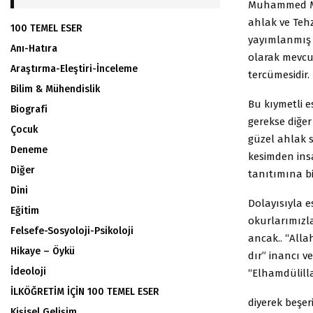
Muhammed Muhy
ahlak ve Tehz
100 TEMEL ESER
yayımlanmış 
Anı-Hatıra
olarak mevcut
Araştırma-Eleştiri-İnceleme
tercümesidir.
Bilim & Mühendislik
Bu kıymetli e
Biografi
gerekse diğe
Çocuk
güzel ahlak 
Deneme
kesimden insa
Diğer
tanıtımına bi
Dini
Dolayısıyla e
Eğitim
okurlarımızl
Felsefe-Sosyoloji-Psikoloji
ancak.. “Alla
Hikaye – Öykü
dır” inancı v
İdeoloji
“Elhamdülill
İLKÖĞRETİM İÇİN 100 TEMEL ESER
diyerek beşer
Kişisel Gelişim