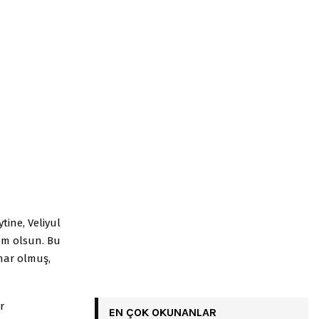
tine, Veliyul
am olsun. Bu
zhar olmuş,
r
EN ÇOK OKUNANLAR