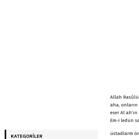
Allah Rasûlü 
aha, onların
eser Al ah’ın
ilm-i ledün s
üstadlarm ön
KATEGORILER