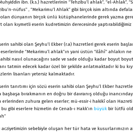
iddin ibn. (k.s.) hazretlerinin “Tehzibu’l ahlak”, “el-Ahlak”, “S
ibu’n-nüfus” , “Mekarimu’l Ahlak” gibi birçok isim altında defala
olan dünyanın birçok ünlü kütüphanelerinde gerek yazma gere
 olan kıymetli eserin kudretimizin derecesinde yaptırabildiğimiz
serin sahibi olan Şeyhu’l Ekber (r.a) hazretleri gerek eserin başl
r eserlerinde “Mekarimu’l ahlak”ın yani üstün “ilâhî” ahlakın n
sahibi nasıl olunacağını sade ve sade olduğu kadar boyut boyut
nı tatmin edecek kadar özel bir şekilde anlatmaktadır ki bu kıy
zlerin lisanları yetersiz kalmaktadır.
serin tanıtımı için sözü eserin sahibi olan Şeyhu’l Ekber hazretler
a başbaşa bırakmanın en doğru bir davranış olduğu inancındayız.
h erlerinden zuhura gelen eserler; mü-essir-i hakikî olan Hazreti 
e bu gibi eserlere hizmetin de Cenab-ı Hakk’ın
büyük
bir lütfü old
ah”
i acziyetimizin sebebiyle oluşan her tür hata ve kusurlarımızın a