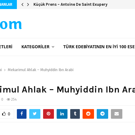
Küçük Prens – Antoine De Saint Exupery
NANLAR
com
ETLERI
KATEGORILER
TÜRK EDEBIYATININ EN İYI 100 ESE
ni
Mekarimul Ahlak – Muhyiddin Ibn Arabi
imul Ahlak – Muhyiddin Ibn Ar
0
254
0