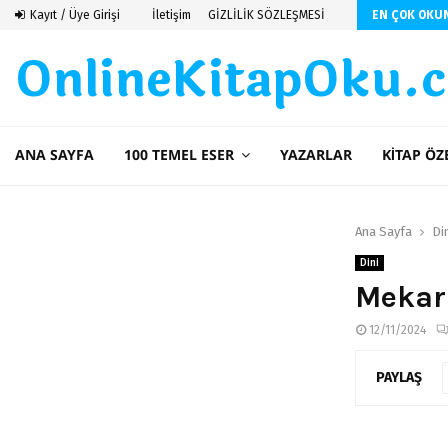
ti
Kayıt / Üye Girişi
İletişim
GİZLİLİK SÖZLEŞMESİ
EN ÇOK OKU
OnlineKitapOku.
ANA SAYFA
100 TEMEL ESER
YAZARLAR
KITAP ÖZ
Ana Sayfa
Di
Dini
Mekar
12/11/2024
PAYLAŞ