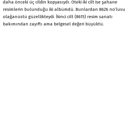
daha önceki üç cildin kopyasıydı. Öteki iki cilt ise şahane
resimlerin bulunduğu iki albümdü. Bunlardan 8626 no’lusu
olağanüstü güzellikteydi. İkinci cilt (8615) resim sanatı
bakımından zayıftı ama belgesel değeri büyüktü.