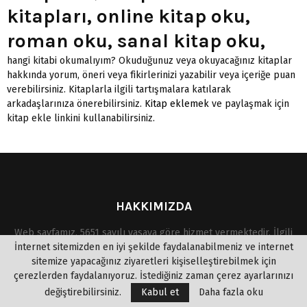
kitapları, online kitap oku,
roman oku, sanal kitap oku,
hangi kitabi okumalıyım? Okuduğunuz veya okuyacağınız kitaplar
hakkında yorum, öneri veya fikirlerinizi yazabilir veya içeriğe puan
verebilirsiniz. Kitaplarla ilgili tartışmalara katılarak
arkadaşlarınıza önerebilirsiniz.
Kitap eklemek
ve paylaşmak için
kitap ekle linkini kullanabilirsiniz.
HAKKIMIZDA
Web sayfamız, 5651 sayılı yasaya göre hizmet vermektedir. İlgili
yasaya göre, site yönetiminin hukuka aykırı içerikleri denetim
İnternet sitemizden en iyi şekilde faydalanabilmeniz ve internet
yapma yükümlülüğü yoktur. Bu sebeple, sitemiz "uyar ve kaldır"
sitemize yapacağınız ziyaretleri kişiselleştirebilmek için
prensibini benimsemiştir. Bu site de, Eserlerden kısa alıntı
çerezlerden faydalanıyoruz. İstediğiniz zaman çerez ayarlarınızı
yapılarak okuyuculara kitabı tanıtma amacı güdülmüştür. Telif
değiştirebilirsiniz.
Kabul et
Daha fazla oku
hakkına mevzu olan eserlerin yasal olmayan bir şekilde paylaşıma