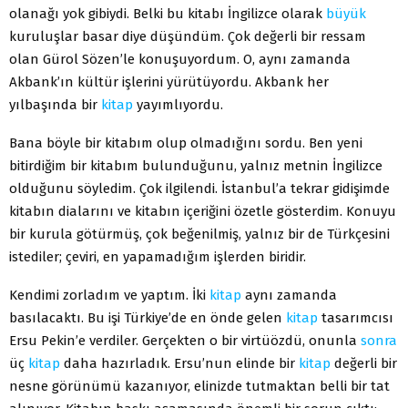
olanağı yok gibiydi. Belki bu kitabı İngilizce olarak
büyük
kuruluşlar basar diye düşündüm. Çok değerli bir ressam
olan Gürol Sözen’le konuşuyordum. O, aynı zamanda
Akbank’ın kültür işlerini yürütüyordu. Akbank her
yılbaşında bir
kitap
yayımlıyordu.
Bana böyle bir kitabım olup olmadığını sordu. Ben yeni
bitirdiğim bir kitabım bulunduğunu, yalnız metnin İngilizce
olduğunu söyledim. Çok ilgilendi. İstanbul’a tekrar gidişimde
kitabın dialarını ve kitabın içeriğini özetle gösterdim. Konuyu
bir kurula götürmüş, çok beğenilmiş, yalnız bir de Türkçesini
istediler; çeviri, en yapamadığım işlerden biridir.
Kendimi zorladım ve yaptım. İki
kitap
aynı zamanda
basılacaktı. Bu işi Türkiye’de en önde gelen
kitap
tasarımcısı
Ersu Pekin’e verdiler. Gerçekten o bir virtüözdü, onunla
sonra
üç
kitap
daha hazırladık. Ersu’nun elinde bir
kitap
değerli bir
nesne görünümü kazanıyor, elinizde tutmaktan belli bir tat