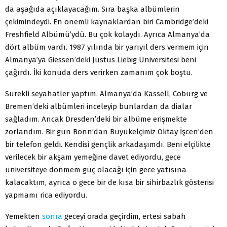
da aşağıda açıklayacağım. Sıra başka albümlerin
çekimindeydi. En önemli kaynaklardan biri Cambridge’deki
Freshfield Albümü’ydü. Bu çok kolaydı. Ayrıca Almanya’da
dört albüm vardı. 1987 yılında bir yarıyıl ders vermem için
Almanya’ya Giessen’deki Justus Liebig Üniversitesi beni
çağırdı. İki konuda ders verirken zamanım çok boştu.
Sürekli seyahatler yaptım. Almanya’da Kassell, Coburg ve
Bremen’deki albümleri inceleyip bunlardan da dialar
sağladım. Ancak Dresden’deki bir albüme erişmekte
zorlandım. Bir gün Bonn’dan Büyükelçimiz Oktay İşcen’den
bir telefon geldi. Kendisi gençlik arkadaşımdı. Beni elçilikte
verilecek bir akşam yemeğine davet ediyordu, gece
üniversiteye dönmem güç olacağı için gece yatısına
kalacaktım, ayrıca o gece bir de kısa bir sihirbazlık gösterisi
yapmamı rica ediyordu.
Yemekten
sonra
geceyi orada geçirdim, ertesi sabah