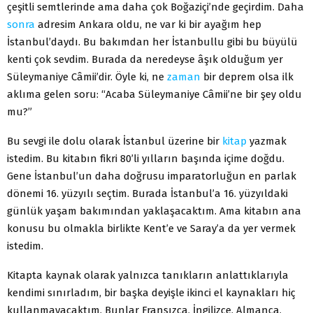
çeşitli semtlerinde ama daha çok Boğaziçi’nde geçirdim. Daha
sonra
adresim Ankara oldu, ne var ki bir ayağım hep
İstanbul’daydı. Bu bakımdan her İstanbullu gibi bu büyülü
kenti çok sevdim. Burada da neredeyse âşık olduğum yer
Süleymaniye Câmii’dir. Öyle ki, ne
zaman
bir deprem olsa ilk
aklıma gelen soru: “Acaba Süleymaniye Câmii’ne bir şey oldu
mu?”
Bu sevgi ile dolu olarak İstanbul üzerine bir
kitap
yazmak
istedim. Bu kitabın fikri 80’li yılların başında içime doğdu.
Gene İstanbul’un daha doğrusu imparatorluğun en parlak
dönemi 16. yüzyılı seçtim. Burada İstanbul’a 16. yüzyıldaki
günlük yaşam bakımından yaklaşacaktım. Ama kitabın ana
konusu bu olmakla birlikte Kent’e ve Saray’a da yer vermek
istedim.
Kitapta kaynak olarak yalnızca tanıkların anlattıklarıyla
kendimi sınırladım, bir başka deyişle ikinci el kaynakları hiç
kullanmayacaktım. Bunlar Fransızca, İngilizce, Almanca,