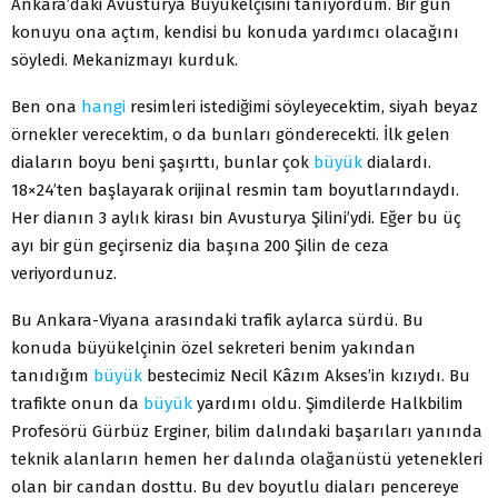
Ankara’daki Avusturya Büyükelçisini tanıyordum. Bir gün
konuyu ona açtım, kendisi bu konuda yardımcı olacağını
söyledi. Mekanizmayı kurduk.
Ben ona
hangi
resimleri istediğimi söyleyecektim, siyah beyaz
örnekler verecektim, o da bunları gönderecekti. İlk gelen
diaların boyu beni şaşırttı, bunlar çok
büyük
dialardı.
18×24’ten başlayarak orijinal resmin tam boyutlarındaydı.
Her dianın 3 aylık kirası bin Avusturya Şilini’ydi. Eğer bu üç
ayı bir gün geçirseniz dia başına 200 Şilin de ceza
veriyordunuz.
Bu Ankara-Viyana arasındaki trafik aylarca sürdü. Bu
konuda büyükelçinin özel sekreteri benim yakından
tanıdığım
büyük
bestecimiz Necil Kâzım Akses’in kızıydı. Bu
trafikte onun da
büyük
yardımı oldu. Şimdilerde Halkbilim
Profesörü Gürbüz Erginer, bilim dalındaki başarıları yanında
teknik alanların hemen her dalında olağanüstü yetenekleri
olan bir candan dosttu. Bu dev boyutlu diaları pencereye