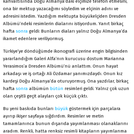
kahvaltısında Doğu Almanya’daki elçimize telefon etmesini,
ona bir mektup yazacağımı söyledim ve elçinin adını ve
adresini istedim. Yazdığım mektupta büyükelçiden Dresden
Albümü’ndeki resimlerin dialarını istiyordum. Yanıt birkaç
hafta
sonra
geldi: Bunların diaları yalnız Doğu Almanya’da
ikamet edenlere veriliyormuş.
Türkiye’ye döndüğümde ikonografi üzerine engin bilgisinden
yararlandığım Galeri Alfa’nın kurucusu dostum Marianna
Yerasimos’a Dresden Albümü’nü anlattım. Onun hayat
arkadaşı ve iş ortağı Ali Özdamar yanımızdaydı. Onun kız
kardeşi Doğu Almanya’da oturuyormuş. Ona yazdılar, birkaç
hafta
sonra
albümün
bütün
resimleri geldi. Yalnız çok uzun
olan çeşitli geçit alayları çok küçük çıktı.
Bu yeni baskıda bunları
büyük
göstermek için parçalara
ayırıp ikişer sayfaya sığdırdım. Resimler ve metin
tamamlanınca bunun dışarıda yayımlanması olanaklarını
aradım. Renkli, hatta renksiz resimli kitapların yayımlanma