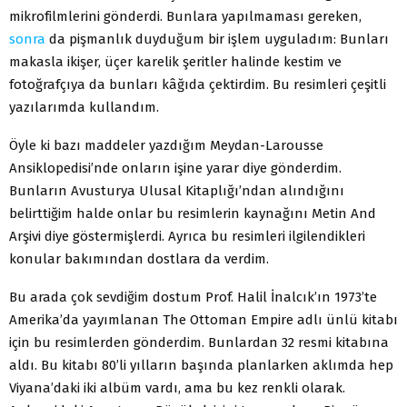
mikrofilmlerini gönderdi. Bunlara yapılmaması gereken,
sonra
da pişmanlık duyduğum bir işlem uyguladım: Bunları
makasla ikişer, üçer karelik şeritler halinde kestim ve
fotoğrafçıya da bunları kâğıda çektirdim. Bu resimleri çeşitli
yazılarımda kullandım.
Öyle ki bazı maddeler yazdığım Meydan-Larousse
Ansiklopedisi’nde onların işine yarar diye gönderdim.
Bunların Avusturya Ulusal Kitaplığı’ndan alındığını
belirttiğim halde onlar bu resimlerin kaynağını Metin And
Arşivi diye göstermişlerdi. Ayrıca bu resimleri ilgilendikleri
konular bakımından dostlara da verdim.
Bu arada çok sevdiğim dostum Prof. Halil İnalcık’ın 1973’te
Amerika’da yayımlanan The Ottoman Empire adlı ünlü kitabı
için bu resimlerden gönderdim. Bunlardan 32 resmi kitabına
aldı. Bu kitabı 80’li yılların başında planlarken aklımda hep
Viyana’daki iki albüm vardı, ama bu kez renkli olarak.