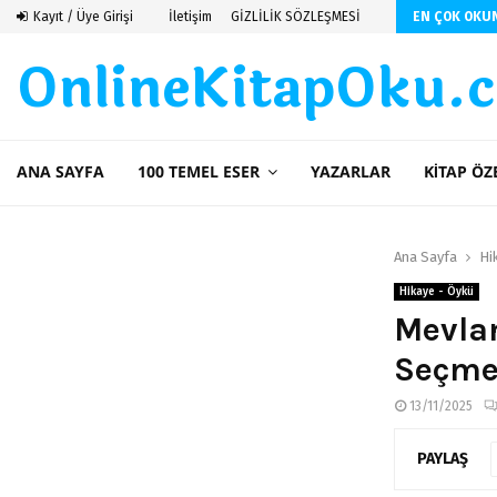
 De Saint Exupery
Kayıt / Üye Girişi
İletişim
GİZLİLİK SÖZLEŞMESİ
EN ÇOK OKU
OnlineKitapOku.
ANA SAYFA
100 TEMEL ESER
YAZARLAR
KITAP ÖZ
Ana Sayfa
Hi
Hikaye - Öykü
Mevlan
Seçme
13/11/2025
PAYLAŞ