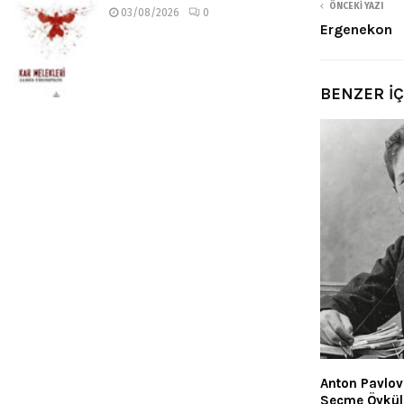
ÖNCEKI YAZI
03/08/2026
0
Ergenekon
BENZER İ
Anton Pavlov
Seçme Öykül