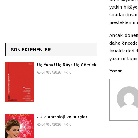
yetkin hikây
sıradan insan
mesleklerinin,
Ancak, dönem
daha önceden
SON EKLENENLER
karakterleri 
yazarın biçiml
Üç Yusuf Üç Rüya Üç Gömlek
Yazar
04/08/2026
0
2013 Astroloji ve Burçlar
04/08/2026
0