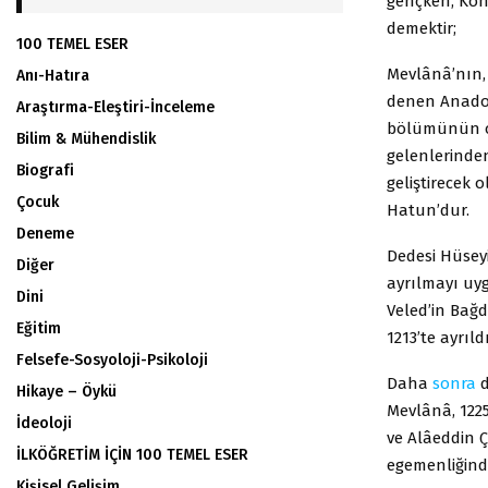
gençken, Kony
demektir;
100 TEMEL ESER
Mevlânâ’nın,
Anı-Hatıra
denen Anadol
Araştırma-Eleştiri-İnceleme
bölümünün or
Bilim & Mühendislik
gelenlerinde
Biografi
geliştirecek 
Çocuk
Hatun’dur.
Deneme
Dedesi Hüseyi
Diğer
ayrılmayı uy
Dini
Veled’in Bağd
Eğitim
1213’te ayrıld
Felsefe-Sosyoloji-Psikoloji
Daha
sonra
d
Hikaye – Öykü
Mevlânâ, 1225
İdeoloji
ve Alâeddin Ç
İLKÖĞRETİM İÇİN 100 TEMEL ESER
egemenliğinde
Kişisel Gelişim