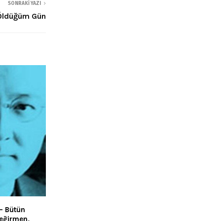
SONRAKI YAZI
Öldüğüm Gün
 – Bütün
Değirmen,