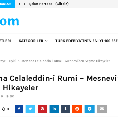
Şeker Portakalı (Ciltsiz)
NANLAR
com
ETLERI
KATEGORILER
TÜRK EDEBIYATININ EN İYI 100 ESE
kaye - Öykü
Mevlana Celaleddin-i Rumi – Mesnevi’den Seçme Hikayeler
a Celaleddin-i Rumi – Mesnevi
 Hikayeler
0
101
0