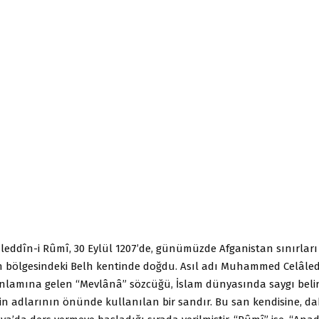
eddîn-i Rûmî, 30 Eylül 1207’de, günümüzde Afganistan sınırları 
 bölgesindeki Belh kentinde doğdu. Asıl adı Muhammed Celâledd
anlamına gelen “Mevlânâ” sözcüğü, İslam dünyasında saygı belir
rin adlarının önünde kullanılan bir sandır. Bu san kendisine, d