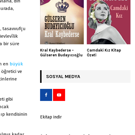
vlânâ, din
burada,
, tasavvufçu
evlevîlik
a bir süre
Kral Kaybederse –
Camdaki Kız Kitap
Gülseren Budayıcıoğlu
Özeti
en en
büyük
öğretici ve
SOSYAL MEDYA
tinlerine
i gibi
ancak
nıp kendisinin
Ekitap indir
ılmış kadar