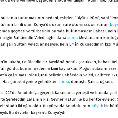
a’da ders vermeye başladığı sırada verilmiştir. “Rûmî” ise, “Ana
 bu sanla tanınmasının nedeni, eskiden “Diyâr-ı Rûm”, yAni “Ro
u’nun bir ili olan Konya’da uzun süre oturması, ömrünün
büy
ada geçmesi ve türbesinin burada bulunmasıdır. Babası, Belh ke
n bilgin Bahâeddin Veled; oğlu, daha
sonra
Mevlânâ’nın kurduğu
olan şair Sultan Veled; annesiyse, Belh Emîri Rükneddin’in kızı 
n’in lakabı, Celâleddin’dir. Mevlânâ henüz çocukken, babası Bel
gun gördü; bunun nedenini kimi kaynaklar, Moğol istilasını sez
at’a çağrılması olduğunu belirtir. Bahâeddin Veled, Belh’ten 121
ı. Hac görevini yerine getirdikten
sonra
, dönüşte Şam’a uğradı.
a 1222’de Anadolu’ya geçerek Karaman’a yerleşti ve burada yedi y
’te Şerefeddin Lala’nın kızı Gevher Hatun ile bu kentte evlendi;
elebi adlı iki oğlu oldu. Bu yüzyılda Anadolu’nun
büyük
bir böl
ydi. Bu devletin başkenti Konya’ydı.