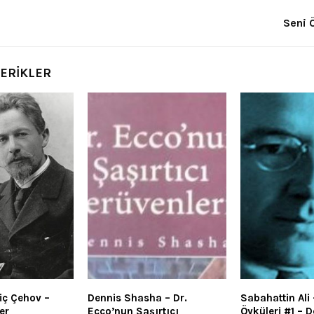
Seni 
ÇERİKLER
iç Çehov –
Dennis Shasha – Dr.
Sabahattin Ali
er
Ecco’nun Şaşırtıcı
Öyküleri #1 – 