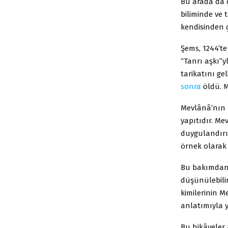
Bu arada da ç
biliminde ve 
kendisinden ç
Şems, 1244’t
“Tanrı aşkı”
tarikatını ge
sonra
öldü. M
Mevlânâ’nın 
yapıtıdır. Me
duygulandırıc
örnek olarak 
Bu bakımdan 
düşünülebilir
kimilerinin M
anlatımıyla 
Bu hikâyeler