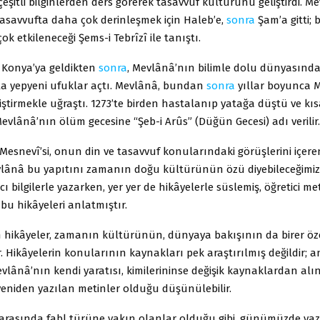
eşitli bilginlerden ders görerek tasavvuf kültürünü geliştirdi. Me
tasavvufta daha çok derinleşmek için Haleb’e,
sonra
Şam’a gitti; 
ok etkileneceği Şems-i Tebrîzî ile tanıştı.
e Konya’ya geldikten
sonra
, Mevlânâ’nın bilimle dolu dünyasında
yla yepyeni ufuklar açtı. Mevlânâ, bundan
sonra
yıllar boyunca M
liştirmekle uğraştı. 1273’te birden hastalanıp yatağa düştü ve kıs
evlânâ’nın ölüm gecesine “Şeb-i Arûs” (Düğün Gecesi) adı verilir.
Mesnevî’si, onun din ve tasavvuf konularındaki görüşlerini içer
vlânâ bu yapıtını zamanın doğu kültürünün özü diyebileceğimiz 
ı bilgilerle yazarken, yer yer de hikâyelerle süslemiş, öğretici me
bu hikâyeleri anlatmıştır.
hikâyeler, zamanın kültürünün, dünyaya bakışının da birer özet
. Hikâyelerin konularının kaynakları pek araştırılmış değildir; 
evlânâ’nın kendi yaratısı, kimilerininse değişik kaynaklardan alı
yeniden yazılan metinler olduğu düşünülebilir.
 arasında fabl türüne yakın olanlar olduğu gibi, günümüzde yaz