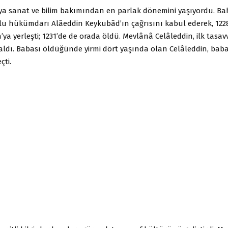
ya sanat ve bilim bakımından en parlak dönemini yaşıyordu. B
lu hükümdarı Alâeddin Keykubâd’ın çağrısını kabul ederek, 1228’
’ya yerleşti; 1231’de de orada öldü. Mevlânâ Celâleddin, ilk tasavvu
ldı. Babası öldüğünde yirmi dört yaşında olan Celâleddin, bab
ti.