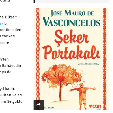
dolulu”
ma Ülkesi”
ük
bir
ntinin ileri
 tarikatı
Mümine
h’ten
en Bahâeddin
2 ya da
ıl kaldı.
 Sultan Veled
ümü Selçuklu