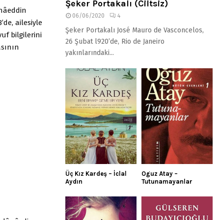
Şeker Portakalı (Ciltsiz)
ahâeddin
06/06/2020
4
de, ailesiyle
Şeker Portakalı José Mauro de Vasconcelos,
f bilgilerini
26 Şubat l920’de, Rio de Janeiro
asının
yakınlarındaki...
Üç Kız Kardeş – İclal
Oguz Atay –
Aydın
Tutunamayanlar