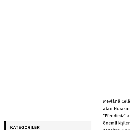
Mevlânâ Celâl
alan Horasan
“Efendimiz” 
önemli kişile
KATEGORILER