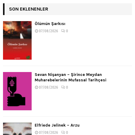
SON EKLENENLER
Ölümün Şarkısı
07/08/2026
0
Sevan Nişanyan – Şirince Meydan
Muharebelerinin Mufassal Tarihçesi
07/08/2026
0
Elfriede Jelinek – Arzu
07/08/2026
0