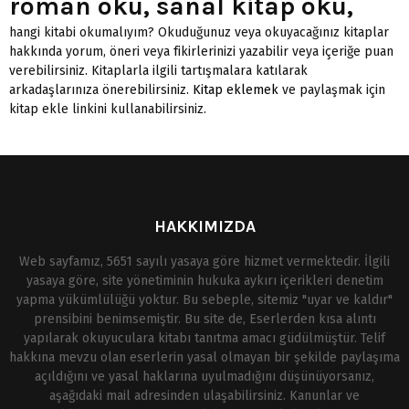
roman oku, sanal kitap oku,
hangi kitabi okumalıyım? Okuduğunuz veya okuyacağınız kitaplar
hakkında yorum, öneri veya fikirlerinizi yazabilir veya içeriğe puan
verebilirsiniz. Kitaplarla ilgili tartışmalara katılarak
arkadaşlarınıza önerebilirsiniz.
Kitap eklemek
ve paylaşmak için
kitap ekle linkini kullanabilirsiniz.
HAKKIMIZDA
Web sayfamız, 5651 sayılı yasaya göre hizmet vermektedir. İlgili
yasaya göre, site yönetiminin hukuka aykırı içerikleri denetim
yapma yükümlülüğü yoktur. Bu sebeple, sitemiz "uyar ve kaldır"
prensibini benimsemiştir. Bu site de, Eserlerden kısa alıntı
yapılarak okuyuculara kitabı tanıtma amacı güdülmüştür. Telif
hakkına mevzu olan eserlerin yasal olmayan bir şekilde paylaşıma
açıldığını ve yasal haklarına uyulmadığını düşünüyorsanız,
aşağıdaki mail adresinden ulaşabilirsiniz. Kanunlar ve