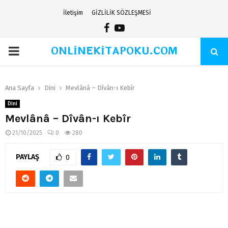
İletişim
GİZLİLİK SÖZLEŞMESİ
Facebook
Youtube
ONLİNEKİTAPOKU.COM
PRIMARY
MENU
Ana Sayfa
Dini
Mevlânâ – Dîvân-ı Kebîr
Dini
Mevlânâ – Dîvân-ı Kebîr
21/10/2025
0
280
PAYLAŞ
0