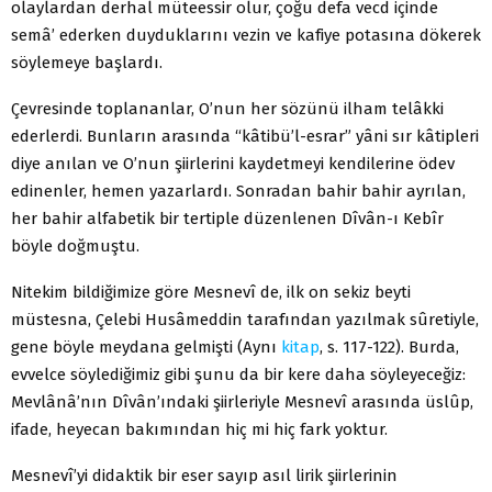
olaylardan derhal müteessir olur, çoğu defa vecd içinde
semâ’ ederken duyduklarını vezin ve kafiye potasına dökerek
söylemeye başlardı.
Çevresinde toplananlar, O’nun her sözünü ilham telâkki
ederlerdi. Bunların arasında “kâtibü’l-esrar” yâni sır kâtipleri
diye anılan ve O’nun şiirlerini kaydetmeyi kendilerine ödev
edinenler, hemen yazarlardı. Sonradan bahir bahir ayrılan,
her bahir alfabetik bir tertiple düzenlenen Dîvân-ı Kebîr
böyle doğmuştu.
Nitekim bildiğimize göre Mesnevî de, ilk on sekiz beyti
müstesna, Çelebi Husâmeddin tarafından yazılmak sûretiyle,
gene böyle meydana gelmişti (Aynı
kitap
, s. 117-122). Burda,
evvelce söylediğimiz gibi şunu da bir kere daha söyleyeceğiz:
Mevlânâ’nın Dîvân’ındaki şiirleriyle Mesnevî arasında üslûp,
ifade, heyecan bakımından hiç mi hiç fark yoktur.
Mesnevî’yi didaktik bir eser sayıp asıl lirik şiirlerinin