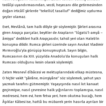
tedâîyi uyandırmasından, vecdi, heyecanı dile getirmesinden
doğan irticâlî şiirlerde “tekellüf, tasalluf” dediğimiz uydurma
şeyler olamaz.
Evet, Mevlânâ, tam halk diliyle şiir söylemiştir. Şiirleri arasına
giren Arapça parçalar, beyitler de Arapların “lûgatü’l-amyâ –
âmiyya” dedikleri halk Arapçasıdır, tahsil yeri olan Haleb’in
konuşma dilidir. Rumca şiirleri üzerinde sayın Avukat Vladimir
Mırmıroğlu’yla görüşüp konuşmuştuk. Sayın bilgin,
Rumcasının da XIII. yüzyılda Anadolu’da konuşulan halk
Rumcası olduğunu kesin olarak söylemişti.
Zaten Mesnevî dîbâcesi ve mektuplarındaki elkap müstesna,
O hiçbir vakit “şâirâne, münşiyâne” söz söylemek, yahut yazı
yazmak tarafını gütmemiştir. Yaşayışında nasıl kıt kanaat
geçinmişse, nasıl çevresine halk yığınlarını toplamışsa, nasıl
medresesi, hem evi, hem fetva yeri, hem okutma bucağı, hem
Âşıklar Kâbesi ise, hattâ bu mübarek yerin hasırla ayrılan bir