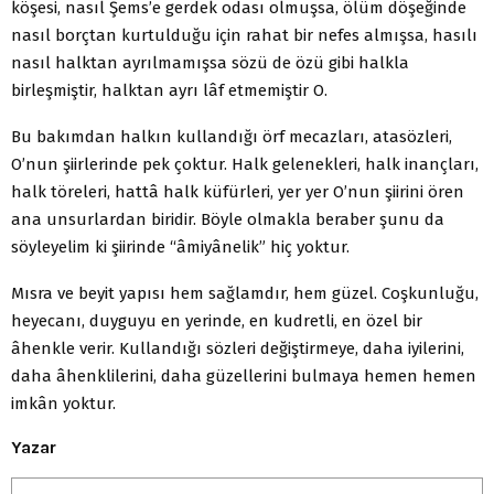
köşesi, nasıl Şems’e gerdek odası olmuşsa, ölüm döşeğinde
nasıl borçtan kurtulduğu için rahat bir nefes almışsa, hasılı
nasıl halktan ayrılmamışsa sözü de özü gibi halkla
birleşmiştir, halktan ayrı lâf etmemiştir O.
Bu bakımdan halkın kullandığı örf mecazları, atasözleri,
O’nun şiirlerinde pek çoktur. Halk gelenekleri, halk inançları,
halk töreleri, hattâ halk küfürleri, yer yer O’nun şiirini ören
ana unsurlardan biridir. Böyle olmakla beraber şunu da
söyleyelim ki şiirinde “âmiyânelik” hiç yoktur.
Mısra ve beyit yapısı hem sağlamdır, hem güzel. Coşkunluğu,
heyecanı, duyguyu en yerinde, en kudretli, en özel bir
âhenkle verir. Kullandığı sözleri değiştirmeye, daha iyilerini,
daha âhenklilerini, daha güzellerini bulmaya hemen hemen
imkân yoktur.
Yazar