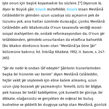
işte onun için başlık koyamadım bu sözlere. [*] Diyorum ki,
diyor ki: Büyük şâir,
büyük
mütefekkir,
büyük
insan Mevlânâ
Celâleddin’in şiirinden uzun uzadıya söz açmanın pek de
lüzumu yok, ana hatlar üzerinde duracağız, çünkü Mevlânâ
Celâleddin adlı kitabımızda O’nun tasavvufa verdiği moral-
sosyal mahiyetten de, ondaki reformasyondan da, O’nun şiir
telâkkisinden, şiirindeki unsurlardan da etraflıca bahsettik
(Bu kitabın dördüncü kısmı olan “Mevlânâ’ya Göre Şiir”
bölümüne bakınız; İst. İnkılâp Kitabevi, 1952, II. basım, s. 247-
265).
“Şiir de nedir ki ondan lâf edeyim? Şâirlerin hünerlerinden
başka bir hünerim var benim” diyen Mevlânâ Celâleddin,
hiçbir vakit şiir söylemek için eline kalem almamış, uzun
uzun çizip bozarak şiir yazmamıştır. Temelli, özlü bir bilgiye,
pek hassas bir tedâî kabiliyetine, çok kuvvetli bir görüşe, bir
dikkate, olağanüstü ve gerçekten de orijinal bir buluş
kudretine ve şiddetli bir duyguya sahip olan Mevlânâ, günlük