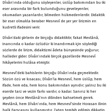
Dîvân’ında olduğunu söyleyenler, üslûp bakımından bu iki
eser arasında bir fark bulunduğunu geveleyenler,
okumadan yazanlardır, bilmeden hükmedenlerdir. Didaktik
bir eser olmakla beraber Mesnevî de yer yer lirizmin en
kudretli ifadesini verir.
Dîvân’daki şiirlerin de birçoğu didaktiktir, fakat Mevlânâ,
inancında o kadar özlüdür ki inandırmak için söylediği
sözlerde de lirizm, didaktizmi âdeta bünyesinde yoğurur,
halleder gider. Dîvân’ındaki birçok gazellerde Mesnevî
hikâyelerini hulâsa etmiştir.
Mesnevî’deki bahislerin birçoğu Dîvân’ında geçmektedir.
Sözün özü ve kısacası, Dîvân’la Mesnevî, hem üslûp, hem
ifade, hem eda, hem konu bakımından aynıdır; yalnız bu iki
eserde tarz ve vezin farkı vardır, o kadar. Sanırız ki her
şeyden önce Mevlânâ’nın dilinden bahsetmek gerek.
Mevlânâ, hem Dîvân’ında, hem Mesnevî’sinde Horasan ilinin
halk Farsçasını kullanmıştır. Zaten tembih edilmiş dikkatin