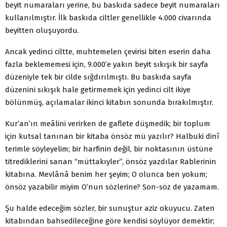
beyit numaraları yerine, bu baskıda sadece beyit numaraları
kullanılmıştır. İlk baskıda ciltler genellikle 4.000 civarında
beyitten oluşuyordu.
Ancak yedinci ciltte, muhtemelen çevirisi biten eserin daha
fazla beklememesi için, 9.000’e yakın beyit sıkışık bir sayfa
düzeniyle tek bir cilde sığdırılmıştı. Bu baskıda sayfa
düzenini sıkışık hale getirmemek için yedinci cilt ikiye
bölünmüş, açılamalar ikinci kitabın sonunda bırakılmıştır.
Kur’an’ın meâlini verirken de gaflete düşmedik; bir toplum
için kutsal tanınan bir kitaba önsöz mü yazılır? Halbuki dinî
terimle söyleyelim; bir harfinin değil, bir noktasının üstüne
titrediklerini sanan “müttakıyler”, önsöz yazdılar Rablerinin
kitabına. Mevlânâ benim her şeyim; O olunca ben yokum;
önsöz yazabilir miyim O’nun sözlerine? Son-söz de yazamam.
Şu halde edeceğim sözler, bir sunuştur aziz okuyucu. Zaten
kitabından bahsedileceğine göre kendisi söylüyor demektir;