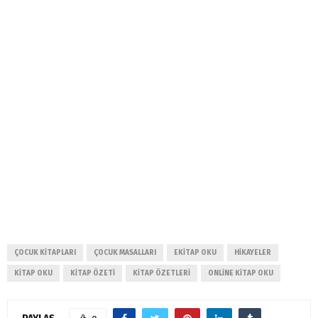
ÇOCUK KITAPLARI
ÇOCUK MASALLARI
EKITAP OKU
HIKAYELER
KITAP OKU
KITAP ÖZETI
KITAP ÖZETLERI
ONLINE KITAP OKU