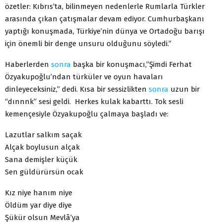
özetler: Kıbrıs’ta, bilinmeyen nedenlerle Rumlarla Türkler
arasında çıkan çatışmalar devam ediyor. Cumhurbaşkanı
yaptığı konuşmada, Türkiye’nin dünya ve Ortadoğu barışı
için önemli bir denge unsuru olduğunu söyledi.”
Haberlerden
sonra
başka bir konuşmacı,”Şimdi Ferhat
Özyakupoğlu’ndan türküler ve oyun havaları
dinleyeceksiniz,” dedi. Kısa bir sessizlikten
sonra
uzun bir
“dınnnk” sesi geldi. Herkes kulak kabarttı. Tok sesli
kemençesiyle Özyakupoğlu çalmaya başladı ve:
Lazutlar salkım saçak
Alçak boylusun alçak
Sana demişler küçük
Sen güldürürsün ocak
Kız niye hanım niye
Öldüm yar diye diye
Şükür olsun Mevlâ’ya