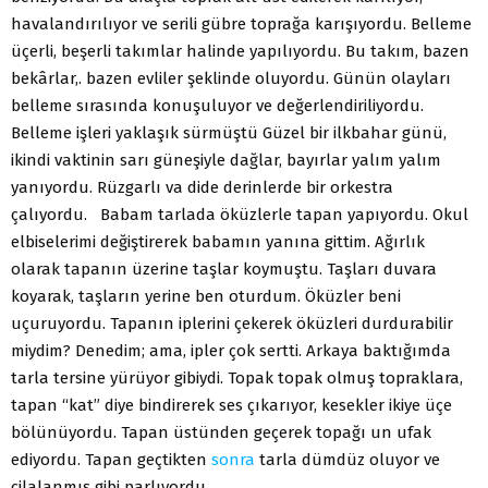
havalandırılıyor ve serili gübre toprağa karışıyordu. Belleme
üçerli, beşerli takımlar halinde yapılıyordu. Bu takım, bazen
bekârlar,. bazen evliler şeklinde oluyordu. Günün olayları
belleme sırasında konuşuluyor ve değerlendiriliyordu.
Belleme işleri yaklaşık sürmüştü Güzel bir ilkbahar günü,
ikindi vaktinin sarı güneşiyle dağlar, bayırlar yalım yalım
yanıyordu. Rüzgarlı va dide derinlerde bir orkestra
çalıyordu. Babam tarlada öküzlerle tapan yapıyordu. Okul
elbiselerimi değiştirerek babamın yanına gittim. Ağırlık
olarak tapanın üzerine taşlar koymuştu. Taşları duvara
koyarak, taşların yerine ben oturdum. Öküzler beni
uçuruyordu. Tapanın iplerini çekerek öküzleri durdurabilir
miydim? Denedim; ama, ipler çok sertti. Arkaya baktığımda
tarla tersine yürüyor gibiydi. Topak topak olmuş topraklara,
tapan “kat” diye bindirerek ses çıkarıyor, kesekler ikiye üçe
bölünüyordu. Tapan üstünden geçerek topağı un ufak
ediyordu. Tapan geçtikten
sonra
tarla dümdüz oluyor ve
cilalanmış gibi parlıyordu.