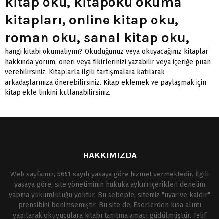
kitap oku, kitapoku okuma
kitapları, online kitap oku,
roman oku, sanal kitap oku,
hangi kitabi okumalıyım? Okuduğunuz veya okuyacağınız kitaplar
hakkında yorum, öneri veya fikirlerinizi yazabilir veya içeriğe puan
verebilirsiniz. Kitaplarla ilgili tartışmalara katılarak
arkadaşlarınıza önerebilirsiniz.
Kitap eklemek
ve paylaşmak için
kitap ekle linkini kullanabilirsiniz.
HAKKIMIZDA
Web sayfamız, 5651 sayılı yasaya göre hizmet vermektedir. İlgili
yasaya göre, site yönetiminin hukuka aykırı içerikleri denetim
yapma yükümlülüğü yoktur. Bu sebeple, sitemiz "uyar ve kaldır"
prensibini benimsemiştir. Bu site de, Eserlerden kısa alıntı
yapılarak okuyuculara kitabı tanıtma amacı güdülmüştür. Telif