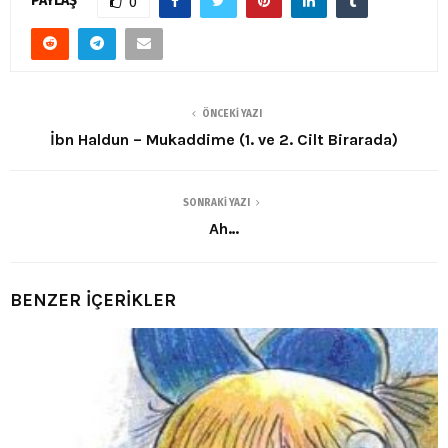
PAYLAŞ
0
ÖNCEKI YAZI
İbn Haldun – Mukaddime (1. ve 2. Cilt Birarada)
SONRAKI YAZI
Ah…
BENZER İÇERİKLER