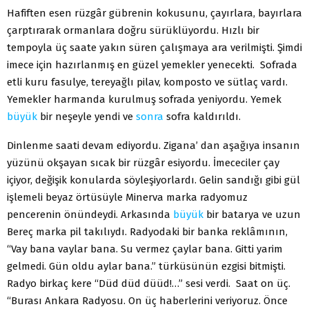
Hafiften esen rüzgâr gübrenin kokusunu, çayırlara, bayırlara
çarptırarak ormanlara doğru sürüklüyordu. Hızlı bir
tempoyla üç saate yakın süren çalışmaya ara verilmişti. Şimdi
imece için hazırlanmış en güzel yemekler yenecekti. Sofrada
etli kuru fasulye, tereyağlı pilav, komposto ve sütlaç vardı.
Yemekler harmanda kurulmuş sofrada yeniyordu. Yemek
büyük
bir neşeyle yendi ve
sonra
sofra kaldırıldı.
Dinlenme saati devam ediyordu. Zigana’ dan aşağıya insanın
yüzünü okşayan sıcak bir rüzgâr esiyordu. İmececiler çay
içiyor, değişik konularda söyleşiyorlardı. Gelin sandığı gibi gül
işlemeli beyaz örtüsüyle Minerva marka radyomuz
pencerenin önündeydi. Arkasında
büyük
bir batarya ve uzun
Bereç marka pil takılıydı. Radyodaki bir banka reklâmının,
“Vay bana vaylar bana. Su vermez çaylar bana. Gitti yarim
gelmedi. Gün oldu aylar bana.” türküsünün ezgisi bitmişti.
Radyo birkaç kere “Düd düd düüd!…” sesi verdi. Saat on üç.
“Burası Ankara Radyosu. On üç haberlerini veriyoruz. Önce