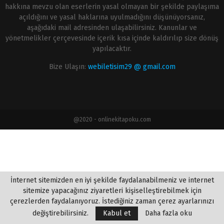
hakkına mevzu olan eserlerin yasal olmayan bir şekilde paylaşıma
açıldığını ve yasal haklarına uyulmadığını düşünüyorsanız,
aşağıdaki mail adresinden ulaşabilirsiniz. Kanunlar ve
yönetmelikler çerçevesinde içerik kısa içinde kaldırılıp size dönüş
yapılacaktır.
Bize Ulaşın:
webiletisim29 @ gmail.com
@2020 - onlinekitapoku.com
İnternet sitemizden en iyi şekilde faydalanabilmeniz ve internet
sitemize yapacağınız ziyaretleri kişiselleştirebilmek için
çerezlerden faydalanıyoruz. İstediğiniz zaman çerez ayarlarınızı
değiştirebilirsiniz.
Kabul et
Daha fazla oku