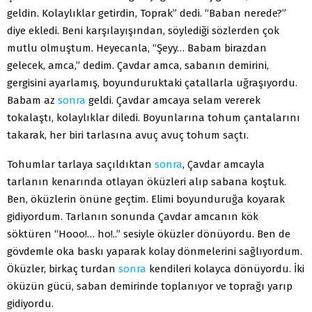
geldin. Kolaylıklar getirdin, Toprak” dedi. “Baban nerede?”
diye ekledi. Beni karşılayışından, söylediği sözlerden çok
mutlu olmuştum. Heyecanla, “Şeyy… Babam birazdan
gelecek, amca,” dedim. Çavdar amca, sabanın demirini,
gergisini ayarlamış, boyunduruktaki çatallarla uğraşıyordu.
Babam az
sonra
geldi. Çavdar amcaya selam vererek
tokalaştı, kolaylıklar diledi. Boyunlarına tohum çantalarını
takarak, her biri tarlasına avuç avuç tohum saçtı.
Tohumlar tarlaya saçıldıktan
sonra
, Çavdar amcayla
tarlanın kenarında otlayan öküzleri alıp sabana koştuk.
Ben, öküzlerin önüne geçtim. Elimi boyunduruğa koyarak
gidiyordum. Tarlanın sonunda Çavdar amcanın kök
söktüren “Hooo!… ho!..” sesiyle öküzler dönüyordu. Ben de
gövdemle oka baskı yaparak kolay dönmelerini sağlıyordum.
Öküzler, birkaç turdan
sonra
kendileri kolayca dönüyordu. İki
öküzün gücü, saban demirinde toplanıyor ve toprağı yarıp
gidiyordu.