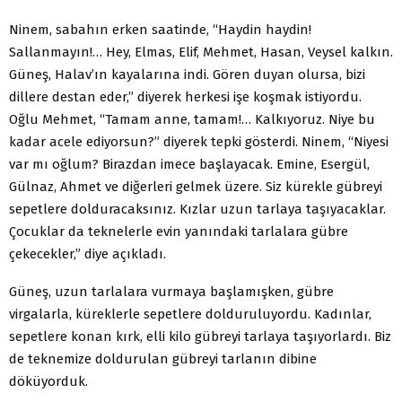
Ninem, sabahın erken saatinde, “Haydin haydin!
Sallanmayın!… Hey, Elmas, Elif, Mehmet, Hasan, Veysel kalkın.
Güneş, Halav’ın kayalarına indi. Gören duyan olursa, bizi
dillere destan eder,” diyerek herkesi işe koşmak istiyordu.
Oğlu Mehmet, “Tamam anne, tamam!… Kalkıyoruz. Niye bu
kadar acele ediyorsun?” diyerek tepki gösterdi. Ninem, “Niyesi
var mı oğlum? Birazdan imece başlayacak. Emine, Esergül,
Gülnaz, Ahmet ve diğerleri gelmek üzere. Siz kürekle gübreyi
sepetlere dolduracaksınız. Kızlar uzun tarlaya taşıyacaklar.
Çocuklar da teknelerle evin yanındaki tarlalara gübre
çekecekler,” diye açıkladı.
Güneş, uzun tarlalara vurmaya başlamışken, gübre
virgalarla, küreklerle sepetlere dolduruluyordu. Kadınlar,
sepetlere konan kırk, elli kilo gübreyi tarlaya taşıyorlardı. Biz
de teknemize doldurulan gübreyi tarlanın dibine
döküyorduk.