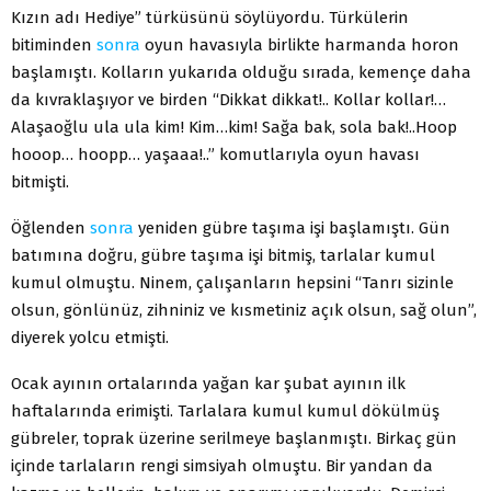
Kızın adı Hediye” türküsünü söylüyordu. Türkülerin
bitiminden
sonra
oyun havasıyla birlikte harmanda horon
başlamıştı. Kolların yukarıda olduğu sırada, kemençe daha
da kıvraklaşıyor ve birden “Dikkat dikkat!.. Kollar kollar!…
Alaşaoğlu ula ula kim! Kim…kim! Sağa bak, sola bak!..Hoop
hooop… hoopp… yaşaaa!..” komutlarıyla oyun havası
bitmişti.
Öğlenden
sonra
yeniden gübre taşıma işi başlamıştı. Gün
batımına doğru, gübre taşıma işi bitmiş, tarlalar kumul
kumul olmuştu. Ninem, çalışanların hepsini “Tanrı sizinle
olsun, gönlünüz, zihniniz ve kısmetiniz açık olsun, sağ olun”,
diyerek yolcu etmişti.
Ocak ayının ortalarında yağan kar şubat ayının ilk
haftalarında erimişti. Tarlalara kumul kumul dökülmüş
gübreler, toprak üzerine serilmeye başlanmıştı. Birkaç gün
içinde tarlaların rengi simsiyah olmuştu. Bir yandan da