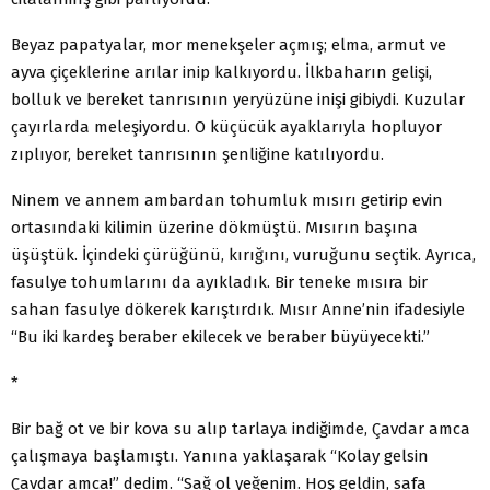
Beyaz papatyalar, mor menekşeler açmış; elma, armut ve
ayva çiçeklerine arılar inip kalkıyordu. İlkbaharın gelişi,
bolluk ve bereket tanrısının yeryüzüne inişi gibiydi. Kuzular
çayırlarda meleşiyordu. O küçücük ayaklarıyla hopluyor
zıplıyor, bereket tanrısının şenliğine katılıyordu.
Ninem ve annem ambardan tohumluk mısırı getirip evin
ortasındaki kilimin üzerine dökmüştü. Mısırın başına
üşüştük. İçindeki çürüğünü, kırığını, vuruğunu seçtik. Ayrıca,
fasulye tohumlarını da ayıkladık. Bir teneke mısıra bir
sahan fasulye dökerek karıştırdık. Mısır Anne’nin ifadesiyle
“Bu iki kardeş beraber ekilecek ve beraber büyüyecekti.”
*
Bir bağ ot ve bir kova su alıp tarlaya indiğimde, Çavdar amca
çalışmaya başlamıştı. Yanına yaklaşarak “Kolay gelsin
Çavdar amca!” dedim. “Sağ ol yeğenim. Hoş geldin, safa