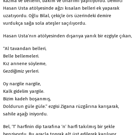
kazma ve bellerin, bakım ve onarımı yapılıyordu. Demirci
Hasan Usta atölyesinde ağzı kısalan belleri ek yaparak
uzatıyordu. Oğlu Bilal, çekiçle örs üzerindeki demire
vurdukça sağa sola ateşler saçılıyordu.
Hasan Usta’nın atölyesinden dışarıya yanık bir ezgiyle çıkan,
“Al tavandan belleri,
Belle bellemeleri.
Kız annene söyleme,
Gezdiğimiz yerleri.
Oy nargile nargile,
Kalk gidelim yargile.
Bizim kadeh boşanmış,
Doldurun güle güle.” ezgisi Zigana rüzgârına karışarak,
sahile aşağı iniyordu.
Bel, ‘T’ harfinin dip tarafına ‘n’ harfi takılmış bir şekle
benziyordu. Bu araçla toprak alt üst edilerek karılıyor,