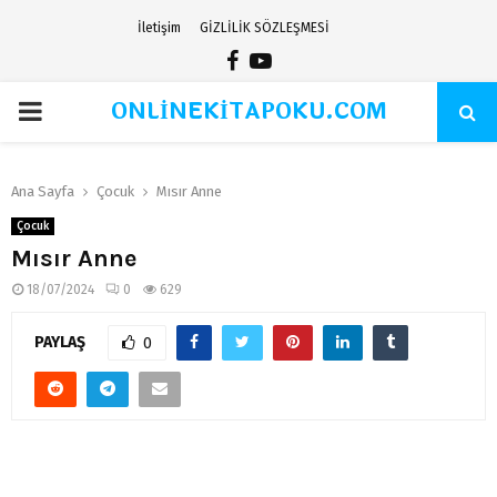
İletişim
GİZLİLİK SÖZLEŞMESİ
Facebook
Youtube
ONLİNEKİTAPOKU.COM
PRIMARY
MENU
Ana Sayfa
Çocuk
Mısır Anne
Çocuk
Mısır Anne
18/07/2024
0
629
PAYLAŞ
0