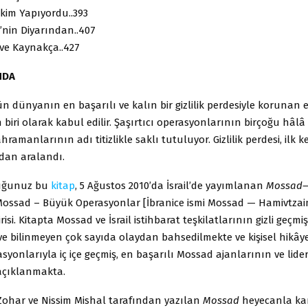
kim Yapıyordu..393
’nin Diyarından..407
 ve Kaynakça..427
NDA
 dünyanın en başarılı ve kalın bir gizlilik perdesiyle korunan 
biri olarak kabul edilir. Şaşırtıcı operasyonlarının birçoğu hâlâ
ramanlarının adı titizlikle saklı tutuluyor. Giz­lilik perdesi, ilk kez 
ndan aralandı.
tuğunuz bu
kitap
, 5 Ağustos 2010’da İsra­il’de yayımlanan
Mossad—
ossad – Büyük Operasyonlar [İbranice ismi Mossad — Hamivtzai
risi. Kitapta Mossad ve İsrail is­tihbarat teşkilatlarının gizli geçmi
ve bilinmeyen çok sayıda olaydan bahsedilmekte ve kişisel hikây
yonlarıyla iç içe geçmiş, en başarılı Mossad ajanlarının ve lider
 açıklanmakta.
Zohar ve Nissim Mishal tarafından yazılan
Mossad
heyecanla ka