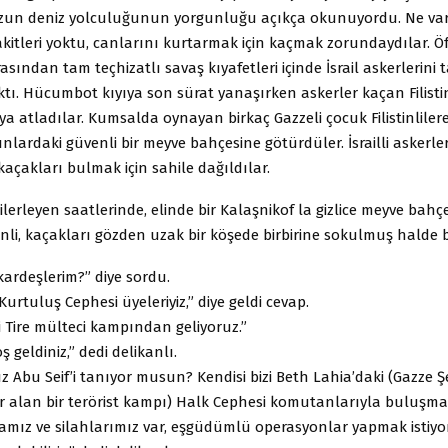
uzun deniz yolculuğu­nun yorgunluğu açıkça okunuyordu. Ne var
­kitleri yoktu, canlarını kurtarmak için kaçmak zorundaydılar. Öf
asından tam teçhizatlı savaş kıyafetleri içinde İsrail askerlerini 
ı. Hücum­bot kıyıya son sürat yanaşırken askerler kaçan Filistin
ya atladılar. Kumsalda oynayan birkaç Gazzeli çocuk Filistinlile
nlardaki gü­venli bir meyve bahçesine götürdüler. İsrailli askerler 
 kaçakları bulmak için sahile dağıldılar.
ilerleyen saatlerinde, elinde bir Kalaşnikof la gizlice meyve bahç
stinli, kaçakları göz­den uzak bir köşede birbirine sokulmuş halde 
 kardeşlerim?” diye sordu.
 Kurtuluş Cephesi üyeleriyiz,” diye geldi cevap.
 Tire mülteci kampından geliyoruz.”
 geldiniz,” dedi delikanlı.
Abu Seif’i tanıyor musun? Kendisi bizi Beth Lahia’daki (Gazze Şe
r alan bir te­rörist kampı) Halk Cephesi komutanlarıyla buluşm
amız ve silahlarımız var, eşgüdümlü operasyon­lar yapmak istiyo