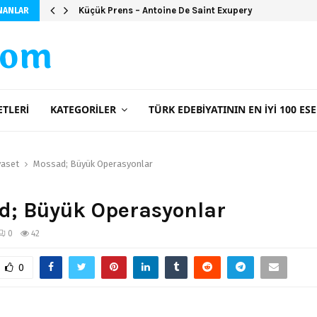
Küçük Prens – Antoine De Saint Exupery
NANLAR
com
ETLERI
KATEGORILER
TÜRK EDEBIYATININ EN İYI 100 ESE
yaset
Mossad; Büyük Operasyonlar
d; Büyük Operasyonlar
0
42
0