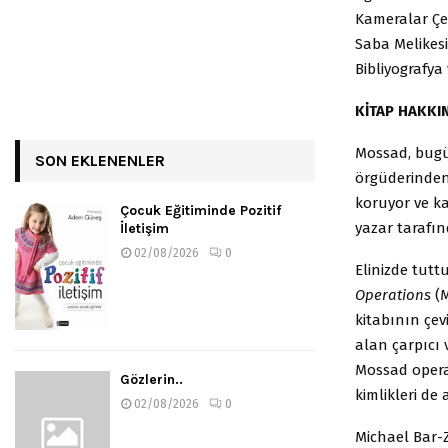
Kameralar Çe
Saba Melikesi
Bibliyografya
KİTAP HAKKI
Mossad, bugün
SON EKLENENLER
örgüderinden 
koruyor ve kah
Çocuk Eğitiminde Pozitif
yazar tarafı
İletişim
02/08/2026
0
Elinizde tut
Operations
(M
kitabının çevi
alan çarpıcı 
Mossad operas
Gözlerin..
kimlikleri de
02/08/2026
0
Michael Bar-