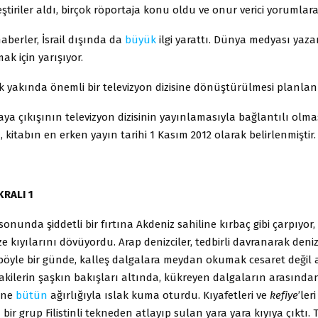
ştiriler aldı, birçok röportaja konu oldu ve onur verici yorumlara 
 haberler, İsrail dışında da
büyük
ilgi yarattı. Dünya medyası yaza
ak için yarışıyor.
ok yakında önemli bir televizyon dizisine dö­nüştürülmesi planlan
aya çıkışının televizyon dizisinin yayınlama­sıyla bağlantılı olma
, kitabın en erken yayın tarihi 1 Kasım 2012 olarak belirlenmiştir.
KRALI 1
sonunda şiddetli bir fırtına Akdeniz sahiline kırbaç gibi çarpıyor
e kıyılarını dövüyor­du. Arap denizciler, tedbirli davranarak deni
böyle bir günde, kalleş dalgalara meydan okumak cesaret de­ğil 
akilerin şaşkın bakışları altında, kük­reyen dalgaların arasında
kne
bütün
ağır­lığıyla ıslak kuma oturdu. Kıyafetleri ve
kefiye
’le
 bir grup Filistinli tekneden atlayıp sulan yara yara kıyıya çıktı. 