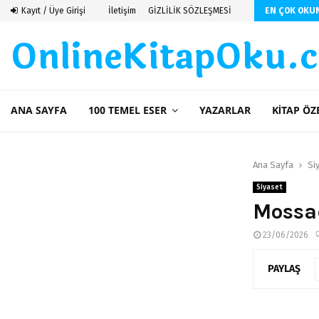
ti
Kayıt / Üye Girişi
İletişim
GİZLİLİK SÖZLEŞMESİ
EN ÇOK OKU
OnlineKitapOku.
ANA SAYFA
100 TEMEL ESER
YAZARLAR
KITAP ÖZ
Ana Sayfa
Si
Siyaset
Mossa
23/06/2026
PAYLAŞ