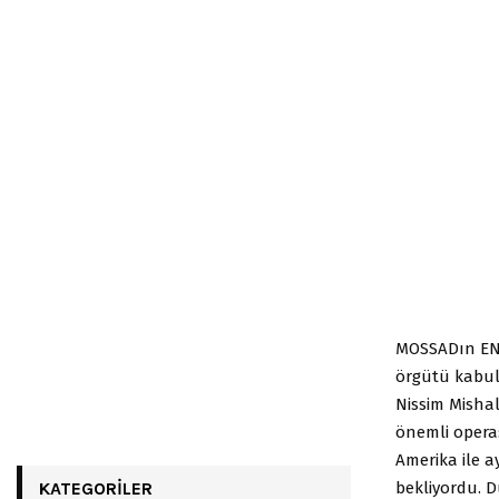
MOSSADın EN 
örgütü kabul 
Nissim Misha
önemli opera
Amerika ile 
bekliyordu. 
KATEGORILER