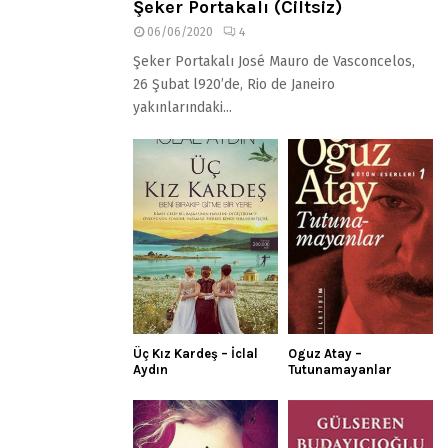
Şeker Portakalı (Ciltsiz)
06/06/2020
4
Şeker Portakalı José Mauro de Vasconcelos,
26 Şubat l920’de, Rio de Janeiro
yakınlarındaki...
Üç Kız Kardeş – İclal
Oguz Atay –
Aydın
Tutunamayanlar