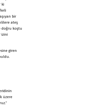
 ki
keli
taşıyan bir
lilere ateş
re doğru koştu
izini
esine giren
buldu.
ridinin
ak üzere
ruz.”