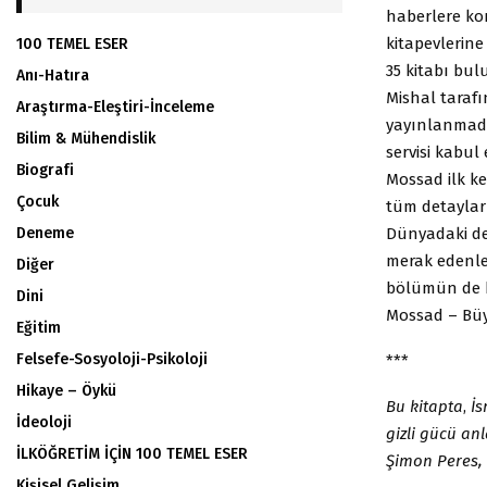
haberlere ko
kitapevlerine
100 TEMEL ESER
35 kitabı bul
Anı-Hatıra
Mishal taraf
Araştırma-Eleştiri-İnceleme
yayınlanma
Bilim & Mühendislik
servisi kabul
Biografi
Mossad ilk ke
Çocuk
tüm detayları
Dünyadaki de
Deneme
merak edenle
Diğer
bölümün de hi
Dini
Mossad – Büy
Eğitim
Felsefe-Sosyoloji-Psikoloji
***
Hikaye – Öykü
Bu kitapta
,
İs
İdeoloji
gizli gücü anl
İLKÖĞRETİM İÇİN 100 TEMEL ESER
Şimon Peres, 
Kişisel Gelişim