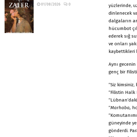
01/08/2026
0
yüzlerinde, 
dinlenecek va
dalgaların ar
hücumbot çıkt
ederek sığ su
ve onları yakı
kaybettikleri
Aynı gecenin 
genç bir Fili
“Siz kimsiniz,
“Filistin Halk
“Lübnan’daki
“
Marhaba,
hoş
“Komutanımız 
güneyinde ye
gönderdi. Par