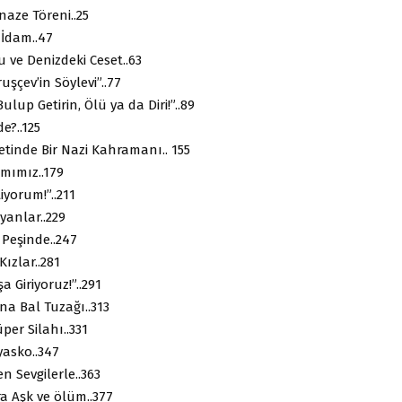
aze Töreni..25
 İdam..47
 ve Denizdeki Ceset..63
uşçev’in Söylevi”..77
lup Getirin, Ölü ya da Diri!”..89
e?..125
tinde Bir Nazi Kahramanı.. 155
mımız..179
tiyorum!”..211
anlar..229
 Peşinde..247
Kızlar..281
 Giriyoruz!”..291
a Bal Tuzağı..313
er Silahı..331
asko..347
n Sevgilerle..363
a Aşk ve ölüm..377