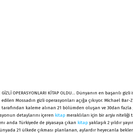
GİZLİ OPERASYONLARI KİTAP OLDU… Dünyanın en başarılı gizli i
edilen Mossadın gizli operasyonları açığa çıkıyor. Michael Bar-
l tarafından kaleme alınan 21 bölümden oluşan ve 30dan fazla g
syonun detaylarını içeren
kitap
meraklıları için bir arşiv niteliği 
aynı anda Türkiyede de piyasaya çıkan
kitap
yaklaşık 2 yıldır yay
Dünyada 21 ülkede çıkması planlanan, aylardır heyecanla bekle