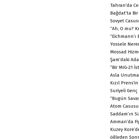
Tahran’da Cen
Bağdat’ta Bir
Sovyet Casusu
“Ah, O mu? Kr
“Eichmann’ı Bu
Yossele Nered
Mossad Hizme
Şam’daki Ada
“Bir MIG-21 İs
Asla Unutmay
Kızıl Prens’in
Suriyeli Genç 
“Bugün Savaşa
Atom Casusun
Saddam’ın Süp
Amman’da Fiy
Kuzey Kore’de
öğleden Sonr