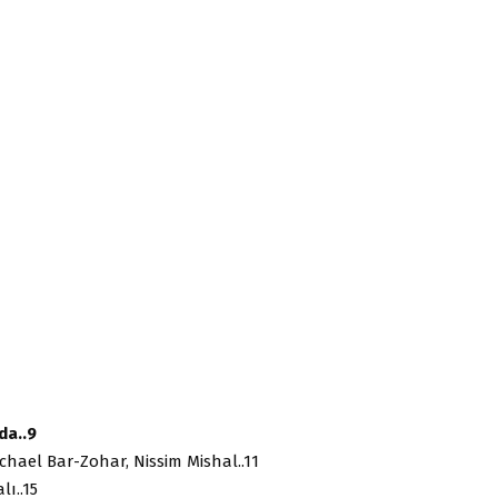
da..9
chael Bar-Zohar, Nissim Mishal..11
lı..15