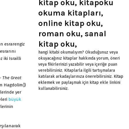
kitap oku, kitapoku
okuma kitapları,
online kitap oku,
roman oku, sanal
kitap oku,
en esrarengiz
 esrarını
hangi kitabi okumalıyım? Okuduğunuz veya
iki Israilli
okuyacağınız kitaplar hakkında yorum, öneri
veya fikirlerinizi yazabilir veya içeriğe puan
verebilirsiniz. Kitaplarla ilgili tartışmalara
katılarak arkadaşlarınıza önerebilirsiniz.
Kitap
 The Great
eklemek
ve paylaşmak için kitap ekle linkini
m Hagdolim])
kullanabilirsiniz.
şlerinde yer
eleri
büyük
lerinin
rşılanarak