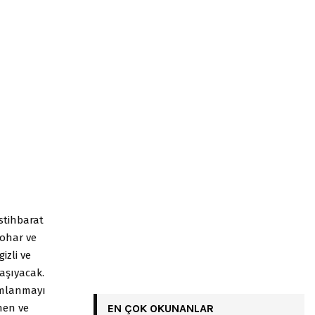
stihbarat
Zohar ve
izli ve
taşıyacak.
ımlanmayı
nen ve
EN ÇOK OKUNANLAR