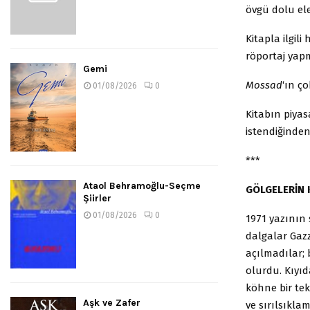
övgü dolu ele
Kitapla ilgili
röportaj yapm
Gemi
Mossad
‘ın ç
01/08/2026
0
Kitabın piyas
istendiğinden
***
Ataol Behramoğlu-Seçme
GÖLGELERİN 
Şiirler
01/08/2026
0
1971 yazının 
dalgalar Gazz
açılmadılar; 
olurdu. Kıyıd
köhne bir te
Aşk ve Zafer
ve sırılsıklam