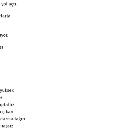
yol açtı.
rlarla
ıyor.
sı
, yüksek
ze
aptallık
n çıkan
ri darmadağın
Tıraşsız