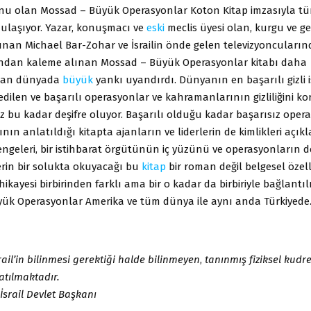
nu olan Mossad – Büyük Operasyonlar Koton Kitap imzasıyla tü
 ulaşıyor. Yazar, konuşmacı ve
eski
meclis üyesi olan, kurgu ve g
unan Michael Bar-Zohar ve İsrailin önde gelen televizyoncuları
ından kaleme alınan Mossad – Büyük Operasyonlar kitabı daha
dan dünyada
büyük
yankı uyandırdı. Dünyanın en başarılı gizli 
 edilen ve başarılı operasyonlar ve kahramanlarının gizliliğini 
z bu kadar deşifre oluyor. Başarılı olduğu kadar başarısız oper
nın anlatıldığı kitapta ajanların ve liderlerin de kimlikleri açıkl
ngeleri, bir istihbarat örgütünün iç yüzünü ve operasyonların d
rin bir solukta okuyacağı bu
kitap
bir roman değil belgesel özelli
kayesi birbirinden farklı ama bir o kadar da birbiriyle bağlantıl
ük Operasyonlar Amerika ve tüm dünya ile aynı anda Türkiyed
rail’in bilinmesi gerektiği halde bilinmeyen
,
tanınmış fiziksel kudr
atılmaktadır.
İsrail Devlet Başkanı