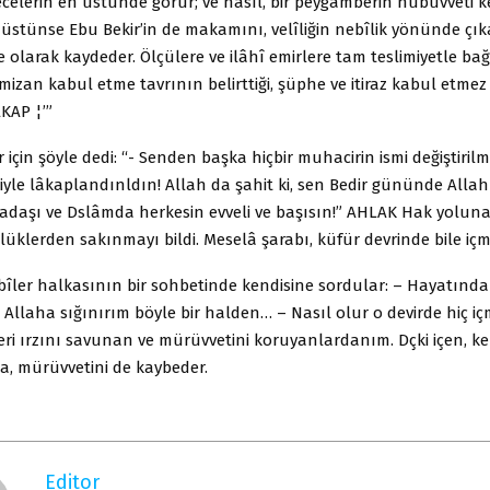
ecelerin en üstünde görür; ve nasıl, bir peygamberin nübüvveti k
üstünse Ebu Bekir’in de makamını, velîliğin nebîlik yönünde çık
 olarak kaydeder. Ölçülere ve ilâhî emirlere tam teslimiyetle b
k mizan kabul etme tavrının belirttiği, şüphe ve itiraz kabul etmez
KAP ¦’”
ir için şöyle dedi: “- Senden başka hiçbir muhacirin ismi değiştiril
tiyle lâkaplandınldın! Allah da şahit ki, sen Bedir gününde All
kadaşı ve Dslâmda herkesin evveli ve başısın!” AHLAK Hak yolun
lüklerden sakınmayı bildi. Meselâ şarabı, küfür devrinde bile içm
îler halkasının bir sohbetinde kendisine sordular: – Hayatında
 Allaha sığınırım böyle bir halden… – Nasıl olur o devirde hiç 
ri ırzını savunan ve mürüvvetini koruyanlardanım. Dçki içen, k
 da, mürüvvetini de kaybeder.
Editor