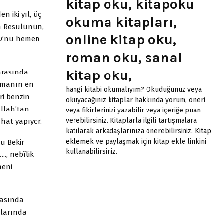
kitap oku, kitapoku
n iki yıl, üç
okuma kitapları,
ah Resulünün,
online kitap oku,
a O’nu hemen
roman oku, sanal
kitap oku,
arasında
 Dmanın en
hangi kitabi okumalıyım? Okuduğunuz veya
ri benzin
okuyacağınız kitaplar hakkında yorum, öneri
Allah’tan
veya fikirlerinizi yazabilir veya içeriğe puan
verebilirsiniz. Kitaplarla ilgili tartışmalara
hat yapıyor.
katılarak arkadaşlarınıza önerebilirsiniz.
Kitap
eklemek
ve paylaşmak için kitap ekle linkini
bu Bekir
kullanabilirsiniz.
.., nebîlik
meni
iasında
klarında