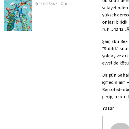
bu sıfatı der
06/08/2026
0
velayetinden 
yüksek derece
onları birici
ruh… 12 13 LÂ
Şair, Ebu Bek
“Stddîk” sıfa
yoldaş ve ar
evvel de kötü
Bir gün Sahab
içmedin mi? –
Ben ötedenbe
geçip, ırzını
Yazar