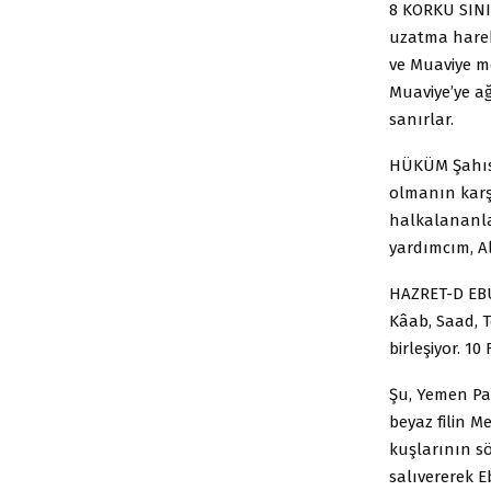
8 KORKU SINI
uzatma hareke
ve Muaviye me
Muaviye’ye ağ
sanırlar.
HÜKÜM Şahıs 
olmanın karş
halkalananla
yardımcım, A
HAZRET-D EBU
Kâab, Saad, T
birleşiyor. 10 
Şu, Yemen Pad
beyaz filin M
kuşlarının sö
salıvererek E