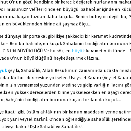
ahut O’nun gözü kendisine bir kerecik değerek nurlananm maka
liyor musunuz? Velîler içinde en büyüğü, Sahabîler içinde en k
 burnuna kaçan tozdan daha küçük… Benim buluşum değil, bu; 
un en büyüklerinden birine ait şaşmaz ölçü…
se dünyayı bir portakal gibi ikiye şakkedici bir keramet kudretindek
r ki: – Ben bu halimle, en küçük Sahabinin bindiği atın burnuna
m. O’NUN BÜYÜKLÜĞÜ Ve bu söz, en
büyük
kerametin üstünde… 
yade O’nun büyüklüğünü heykelleştirmek lâzım…
yük
şey ki, Sahabîlik, Allah Resulünün zamanında uzakta müs
Medar Kutbu” derecesine yükselen Üveys-el Karânî (Veysel Karânî)
nin izin vermemesi yüzünden Medine’ye gidip Varlığın Tacını gör
belki en yüksek derecelerden birine yükselecekken en aşağı dere
yor; Vahşi’nin bindiği atın burnuna kaçan tozdan da küçük…
e itaat” gibi, Dslâm ahlâkının bir kanun maddesini yerine getir
yor; yani Veysel Karânî, O’ndan öğrendiğiyle sahabîlik şerefin
 cilveye bakın! Dşte Sahabî ve Sahabîlik!..