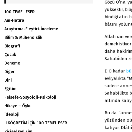
Gözü O’na, y
yüksektir, bi
100 TEMEL ESER
bindiği atın
Anı-Hatıra
bâtını yolun
Araştırma-Eleştiri-İnceleme
Allah izin ver
Bilim & Mühendislik
demek istiyo
Biografi
daha hakîri
Çocuk
Sahabîden zi
Deneme
D O kadar
bü
Diğer
evliyalıkta “
Dini
sadece annesi
Eğitim
Sahabîlikte 
Felsefe-Sosyoloji-Psikoloji
altında kalı
Hikaye – Öykü
Bu da, “anney
İdeoloji
yüzünden olu
İLKÖĞRETİM İÇİN 100 TEMEL ESER
kalıyor. Dlâhî
Kişisel Gelişim