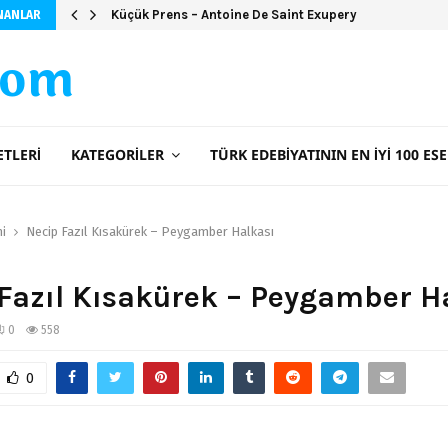
Küçük Prens – Antoine De Saint Exupery
NANLAR
com
ETLERI
KATEGORILER
TÜRK EDEBIYATININ EN İYI 100 ESE
ni
Necip Fazıl Kısakürek – Peygamber Halkası
Fazıl Kısakürek – Peygamber H
0
558
0