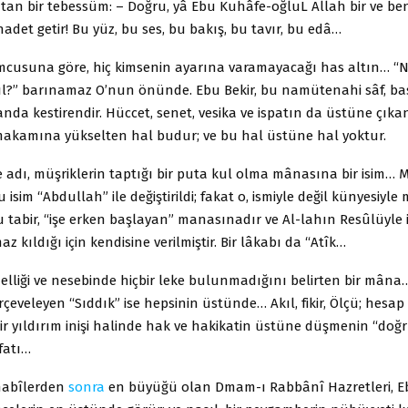
datan bir tebessüm: – Doğru, yâ Ebu Kuhâfe-oğluL Allah bir ve b
hadet getir! Bu yüz, bu ses, bu bakış, bu tavır, bu edâ…
mcusuna göre, hiç kimsenin ayarına varamayacağı has altın… “N
sıl?” barınamaz O’nun önünde. Ebu Bekir, bu namütenahi sâf, bas
anda kestirendir. Hüccet, senet, vesika ve ispatın da üstüne çıka
 makamına yükselten hal budur; ve bu hal üstüne hal yoktur.
e adı, müşriklerin taptığı bir puta kul olma mânasına bir isim
 isim “Abdullah” ile değiştirildi; fakat o, ismiyle değil künyesiyl
 tabir, “işe erken başlayan” manasınadır ve Al-lahın Resûlüyle i
z kıldığı için kendisine verilmiştir. Bir lâkabı da “Atîk…
lliği ve nesebinde hiçbir leke bulunmadığını belirten bir mâna
erçeveleyen “Sıddık” ise hepsinin üstünde… Akıl, fikir, Ölçü; hesap
r yıldırım inişi halinde hak ve hakikatin üstüne düşmenin “doğr
fatı…
abîlerden
sonra
en büyüğü olan Dmam-ı Rabbânî Hazretleri, Eb