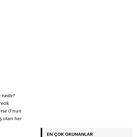
 nedir?
recik
erse O’nun
ş olan her
EN ÇOK OKUNANLAR