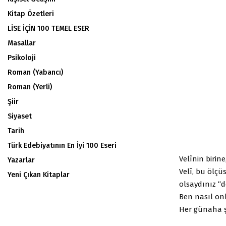
Kitap Özetleri
LİSE İÇİN 100 TEMEL ESER
Masallar
Psikoloji
Roman (Yabancı)
Roman (Yerli)
Şiir
Siyaset
Tarih
Türk Edebiyatının En İyi 100 Eseri
Velînin birin
Yazarlar
Velî, bu ölçü
Yeni Çıkan Kitaplar
olsaydınız “d
Ben nasıl onl
Her günaha şe