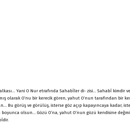
kası… Yani O Nur etrafında Sahabîler di- zisi… Sahabî kimdir ve
ış olarak O’nu bir kerecik gören, yahut O’nun tarafından bir ke
n… Bu görüş ve görülüş, isterse göz açıp kapayıncaya kadar, ist
 boyunca olsun… Gözü O’na, yahut O’nun gözü kendisine değmi
dir.