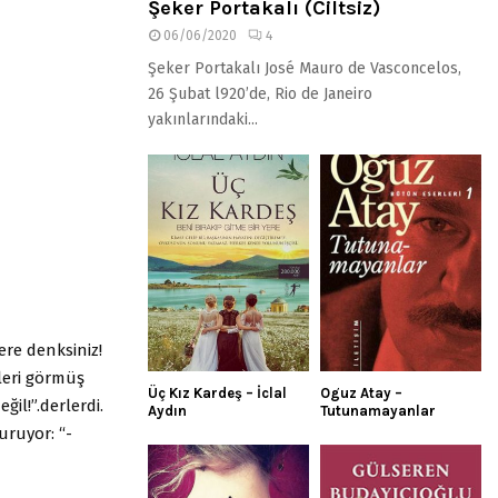
Şeker Portakalı (Ciltsiz)
06/06/2020
4
Şeker Portakalı José Mauro de Vasconcelos,
26 Şubat l920’de, Rio de Janeiro
yakınlarındaki...
ere denksiniz!
leri görmüş
Üç Kız Kardeş – İclal
Oguz Atay –
il!”.derlerdi.
Aydın
Tutunamayanlar
uruyor: “-