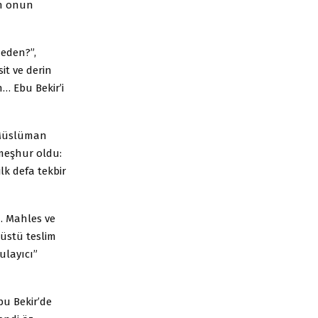
en onun
eden?”,
it ve derin
n… Ebu Bekir’i
… Müslüman
e meşhur oldu:
lk defa tekbir
… Mahles ve
 üstü teslim
ulayıcı”
u Bekir’de