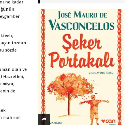
mı ne kadar
üçüğünün
Peygamber
i velî,
 kaçan tozdan
Bu sözde
lüman olan ve
 Hazretleri,
emiyor,
cenin de
mek
den mahrum