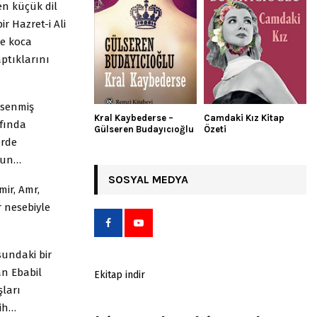
en küçük dil
r Hazret-i Ali
de koca
ptıklarını
msenmiş
Kral Kaybederse –
Camdaki Kız Kitap
afında
Gülseren Budayıcıoğlu
Özeti
erde
lsun…
SOSYAL MEDYA
ir, Amr,
 nesebiyle
sundaki bir
an Ebabil
Ekitap indir
şları
rih…