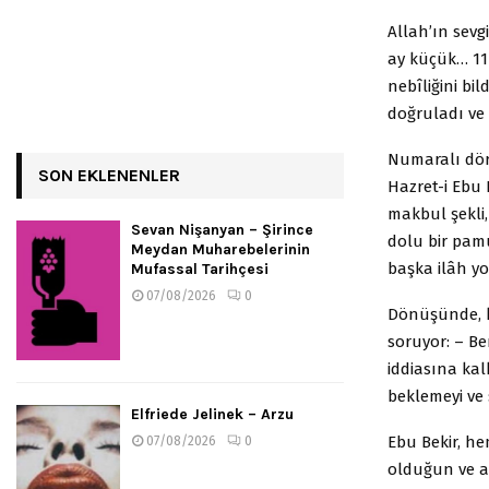
Allah’ın sevg
ay küçük… 11
nebîliğini bi
doğruladı ve 
Numaralı dör
SON EKLENENLER
Hazret-i Ebu
makbul şekli,
Sevan Nişanyan – Şirince
dolu bir pamu
Meydan Muharebelerinin
başka ilâh y
Mufassal Tarihçesi
07/08/2026
0
Dönüşünde, ke
soruyor: – Be
iddiasına kal
beklemeyi ve
Elfriede Jelinek – Arzu
Ebu Bekir, h
07/08/2026
0
olduğun ve a