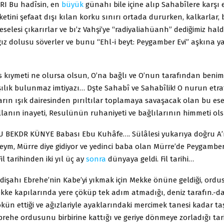
RI Bu hadîsin, en
büyük
günahı bile içine alıp Sahabîlere karşı 
tini şefaat dışı kılan korku sınırı ortada dururken, kalkarlar, bi
selesi çıkarırlar ve bı’z Vahşi’ye “radiyaliahüanh” dediğimiz hal
ız dolusu söverler ve bunu “Ehl-i beyt: Peygamber Evi” aşkına ya
kıymeti ne olursa olsun, O’na bağlı ve O’nun tarafından beni
ılık bulunmaz imtiyazı… Dşte Sahabî ve Sahabîlik! O nurun etr
rın ışık dairesinden pırıltılar toplamaya savaşacak olan bu es
llanın inayeti, Resulünün ruhaniyeti ve bağlılarının himmeti o
 BEKDR KÜNYE Babası Ebu Kuhâfe…. Sülâlesi yukarıya doğru A’m
eym, Mürre diye gidiyor ve yedinci baba olan Mürre’de Peygamber
Fil tarihinden iki yıl üç ay
sonra
dünyaya geldi. Fil tarihi…
işahı Ebrehe’nin Kabe’yi yıkmak için Mekke önüne geldiği, ordu
ekke kapılarında yere çöküp tek adım atmadığı, deniz tarafın.-d
kün ettiği ve ağızlariyle ayaklarındaki mercimek tanesi kadar ta
brehe ordusunu birbirine kattığı ve geriye dönmeye zorladığı ta