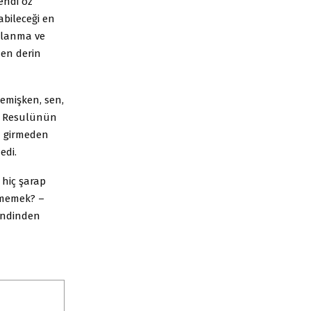
endi öz
abileceği en
ağlanma ve
 en derin
memişken, sen,
ah Resulünün
a girmeden
edi.
 hiç şarap
içmemek? –
endinden