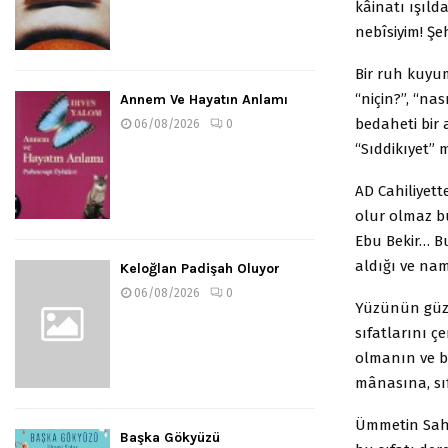
kâinatı ışıl
nebîsiyim! Şe
Bir ruh kuyu
“niçin?”, “na
Annem Ve Hayatın Anlamı
bedaheti bir 
06/08/2026
0
“Sıddikıyet”
AD Cahiliyett
olur olmaz bu
Ebu Bekir… Bu
aldığı ve nama
Keloğlan Padişah Oluyor
06/08/2026
0
Yüzünün güze
sıfatlarını ç
olmanın ve bi
mânasına, sı
Ümmetin Sah
Başka Gökyüzü