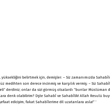
e, yüksekliğini belirtmek için, demişler: – Siz zamanımızda Sahabîl
süz medihten son derece incinmiş ve karşılık vermiş: – Siz Sahabî
eli” derdiniz; onlar da sizi görmüş olsalardı “bunlar Müslüman değ
ara denk olabilirim? Dşte Sahabî ve Sahabîlik! Allah Resulü buy
faat ediciyim, fakat Sahabîlerime dil uzatanlara asla!” ‘