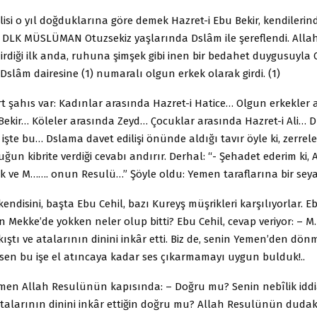
ilisi o yıl doğduklarına göre demek Hazret-i Ebu Bekir, kendilerinde
 DLK MÜSLÜMAN Otuzsekiz yaşlarında Dslâm ile şereflendi. All
ldirdiği ilk anda, ruhuna şimşek gibi inen bir bedahet duygusuyl
Dslâm dairesine (1) numaralı olgun erkek olarak girdi. (1)
t şahıs var: Kadınlar arasında Hazret-i Hatice… Olgun erkekler 
 Bekir… Köleler arasında Zeyd… Çocuklar arasında Hazret-i Ali…
 işte bu… Dslama davet edilişi önünde aldığı tavır öyle ki, zerrele
ğun kibrite verdiği cevabı andırır. Derhal: “- Şehadet ederim ki, 
ok ve M……. onun Resulü…” Şöyle oldu: Yemen taraflarına bir seya
ndisini, başta Ebu Cehil, bazı Kureyş müşrikleri karşılıyorlar. E
n Mekke’de yokken neler olup bitti? Ebu Cehil, cevap veriyor: – M…
kıştı ve atalarının dinini inkâr etti. Biz de, senin Yemen’den dön
 sen bu işe el atıncaya kadar ses çıkarmamayı uygun bulduk!..
emen Allah Resulünün kapısında: – Doğru mu? Senin nebîlik idd
talarının dinini inkâr ettiğin doğru mu? Allah Resulünün duda