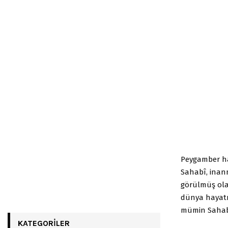
Peygamber hal
Sahabî, inanm
görülmüş ola
dünya hayatı
mümin Sahabî
KATEGORILER