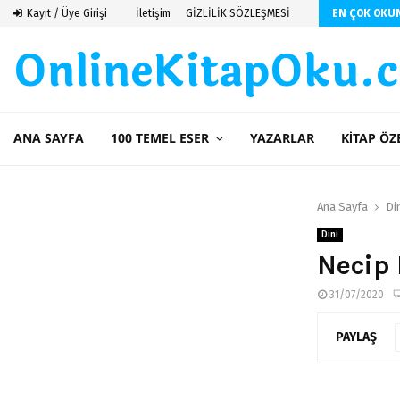
ti
Kayıt / Üye Girişi
İletişim
GİZLİLİK SÖZLEŞMESİ
EN ÇOK OKU
OnlineKitapOku.
ANA SAYFA
100 TEMEL ESER
YAZARLAR
KITAP ÖZ
Ana Sayfa
Di
Dini
Necip 
31/07/2020
PAYLAŞ