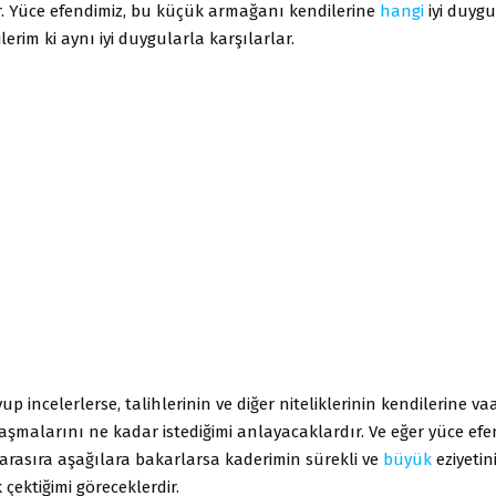
r. Yüce efendimiz, bu küçük armağanı kendilerine
hangi
iyi duygu
erim ki aynı iyi duygularla karşılarlar.
p incelerlerse, talihlerinin ve diğer niteliklerinin kendilerine vaa
aşmalarını ne kadar istediğimi anlayacaklardır. Ve eğer yüce ef
arasıra aşağılara bakarlarsa kaderimin sürekli ve
büyük
eziyetin
 çektiğimi göreceklerdir.