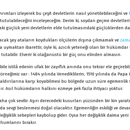
ırımları izleyerek bu çeşit devletlerin nasıl yönetilebileceğini ve
 tutulabileceğini inceleyeceğim. Derim ki, soydan geçme devletler
ki güçlük yeni devletlerin elde tutulmasındaki güçlüklerden da
acak şey ataların koydukları ölçülerin dışına çıkmamak ve
zam
a uymaktan ibarettir, öyle ki, azıcık yeteneği olan bir hükümdar
e tutabilir. Elverir ki olağanüstü bir güç onu elinden almasın.
le istilâ edenin ufak bir zayıflık anında onu tekrar ele geçirebili
örneğimiz var : 1484 yılında Venediklilerin, 1510 yılında da Papa I
saldırılarına karşı koyabilmesi bu bölgede uzun süre egemenli
r. Asıl hükümdarın halkını ezmeye pek fazla ihtiyacı yoktur.
ha çok sevilir. Aşırı derecedeki kusurları yüzünden bir kin yar
 sevgi beslenmesi doğal olacaktır. Egemenliğin eskiliği ve devam
eğişiklik sebepleri kaybolup gider. Oysa her değişiklik daima yeni 
tohumlannı bırakır.