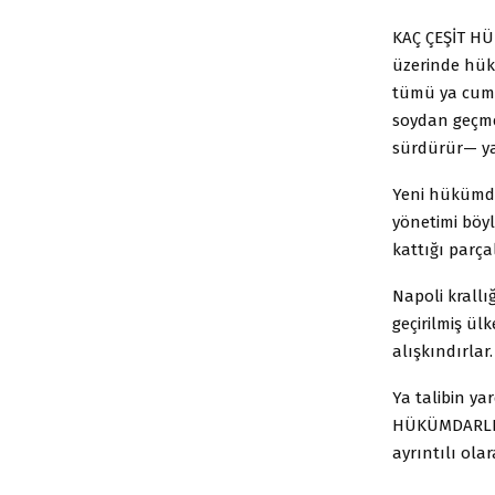
KAÇ ÇEŞİT H
üzerinde hük
tümü ya cumh
soydan geçme
sürdürür— ya 
Yeni hükümda
yönetimi böyl
kattığı parçal
Napoli krallı
geçirilmiş ü
alışkındırlar.
Ya talibin y
HÜKÜMDARLIK
ayrıntılı ol