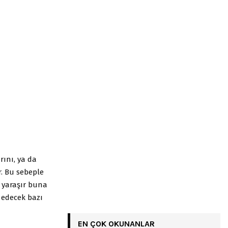
rını, ya da
r. Bu sebeple
e yaraşır buna
 edecek bazı
EN ÇOK OKUNANLAR