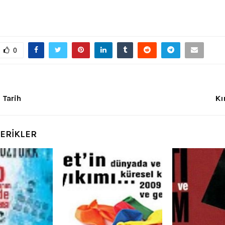
0
 Tarih
Kı
ÇERİKLER