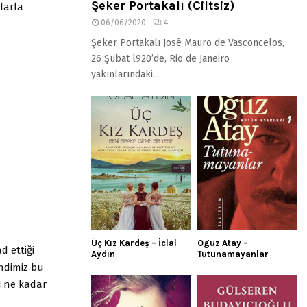
Şeker Portakalı (Ciltsiz)
larla
06/06/2020
4
Şeker Portakalı José Mauro de Vasconcelos,
26 Şubat l920’de, Rio de Janeiro
yakınlarındaki...
Üç Kız Kardeş – İclal
Oguz Atay –
d ettiği
Aydın
Tutunamayanlar
endimiz bu
i ne kadar