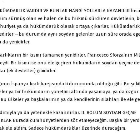
ÜKÜMDARLIK VARDIR VE BUNLAR HANGİ YOLLARLA KAZANILIR İnsa
üm sürmüş olan ve halen de bu hükmü sürdüren devletlerin, be
uriyet ya da hükümdarlık olarak ortaya çıkarlar. Hükümdarlık
dirler —bu durumda aynı soydan gelenler uzun süre orada ege
da yenidirler.
rlıkların bir kısmı tamamen yenidirler. Francesco Sforza’nın Mi
eydi. Bir kısmı ise onu ele geçiren hükümdarın soydan geçme de
ar (ek devletler) gibidirler.
ğının İspanya kralı karşısındaki durumunda olduğu gibi. Bu şeki
lkeler ya bir hükümdarın yönetimi altında yaşamaya, ya da özgü
 Bu ülkeler ya başkalarının ya da kendilerinin silahları ile ele geçi
ardımıyla ya da yetenekle kazanılırlar. II. BÖLÜM SOYDAN GEÇME
LAR Burada cumhuriyetlerden söz etmeyeceğim. Başka bir yer
arak ele aldım. Sadece hükümdarlıklar üzerinde duracağım.