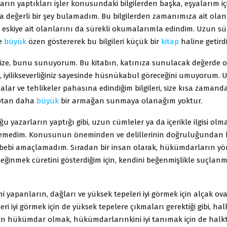
ın yaptıkları işler konusundaki bilgilerden başka, eşyalarım iç
 değerli bir şey bulamadım. Bu bilgilerden zamanımıza ait olan
 eskiye ait olanlarını da sürekli okumalarımla edindim. Uzun sü
e
büyük
özen göstererek bu bilgileri küçük bir
kitap
haline getird
ize, bunu sunuyorum. Bu kitabın, katınıza sunulacak değerde 
, iyilikseverliğiniz sayesinde hüsnükabul göreceğini umuyorum. 
alar ve tehlikeler pahasına edindiğim bilgileri, size kısa zaman
aptan daha
büyük
bir armağan sunmaya olanağım yoktur.
ğu yazarların yaptığı gibi, uzun cümleler ya da içerikle ilgisi olm
lemedim. Konusunun öneminden ve delillerinin doğruluğundan 
bebi amaçlamadım. Sıradan bir insan olarak, hükümdarların yöne
eğinmek cüretini gösterdiğim için, kendini beğenmişlikle suçlan
 yapanların, dağları ve yüksek tepeleri iyi görmek için alçak ova
eri iyi görmek için de yüksek tepelere çıkmaları gerektiği gibi, hal
çin hükümdar olmak, hükümdarlarınkini iyi tanımak için de halkt