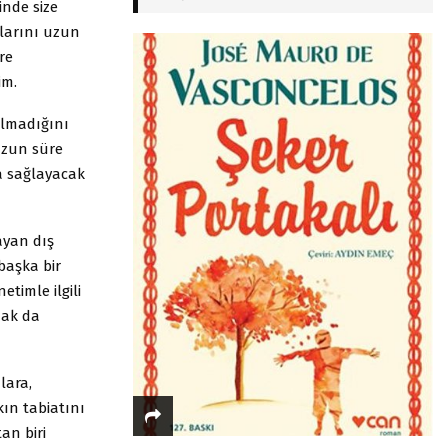
inde size
larını uzun
re
im.
olmadığını
Uzun süre
da sağlayacak
ayan dış
başka bir
timle ilgili
mak da
lara,
kın tabiatını
an biri