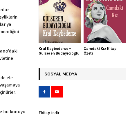
nlar
yliklerin
lar ya
menliğini
Kral Kaybederse –
Camdaki Kız Kitap
lano’daki
Gülseren Budayıcıoğlu
Özeti
vletine
SOSYAL MEDYA
lde ele
r yaşamaya
rilirler.
de bu konuyu
Ekitap indir