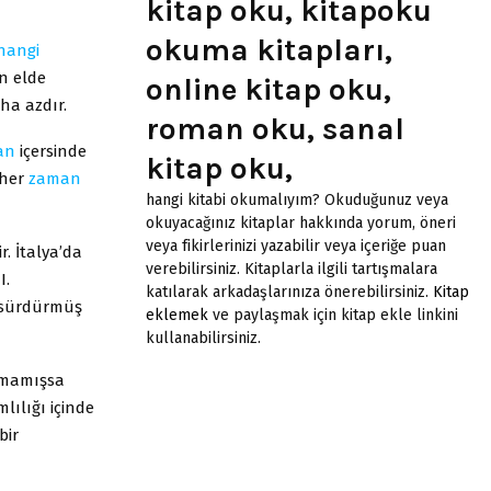
kitap oku, kitapoku
okuma kitapları,
hangi
in elde
online kitap oku,
ha azdır.
roman oku, sanal
an
içersinde
kitap oku,
 her
zaman
hangi kitabi okumalıyım? Okuduğunuz veya
okuyacağınız kitaplar hakkında yorum, öneri
veya fikirlerinizi yazabilir veya içeriğe puan
r. İtalya’da
verebilirsiniz. Kitaplarla ilgili tartışmalara
I.
katılarak arkadaşlarınıza önerebilirsiniz.
Kitap
k sürdürmüş
eklemek
ve paylaşmak için kitap ekle linkini
kullanabilirsiniz.
atmamışsa
lılığı içinde
bir