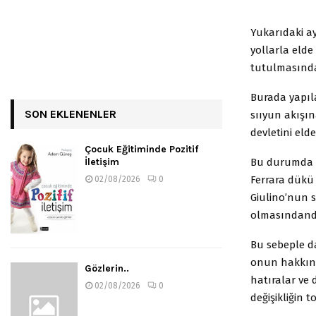
Yukarıdaki ay
yollarla elde
tutulmasında
Burada yapıl
SON EKLENENLER
sııyun akışın
devletini eld
Çocuk Eğitiminde Pozitif
Bu durumda bi
İletişim
Ferrara dükü 
02/08/2026
0
Giulino’nun 
olmasındandı
Bu sebeple da
onun hakkında
Gözlerin..
hatıralar ve d
02/08/2026
0
değişikliğin 