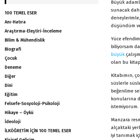
Büyük adamlar
sunacak daha
100 TEMEL ESER
deneylerimle,
Anı-Hatıra
düşündüm v
Araştırma-Eleştiri-İnceleme
Yüce efendim
Bilim & Mühendislik
biliyorsam da
Biografi
büyük
çalışm
Çocuk
olan bu kit
Deneme
Kitabımın, ço
Diğer
süslerle süs
Dini
beğenilme se
Eğitim
konularına d
Felsefe-Sosyoloji-Psikoloji
istemiyorum.
Hikaye – Öykü
Manzara resmi
İdeoloji
alçaktaki yerl
İLKÖĞRETİM İÇİN 100 TEMEL ESER
iyi tanımak i
Kişisel Gelişim