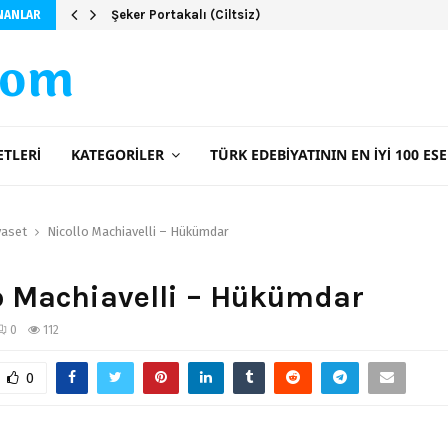
Şeker Portakalı (Ciltsiz)
NANLAR
com
ETLERI
KATEGORILER
TÜRK EDEBIYATININ EN İYI 100 ESE
yaset
Nicollo Machiavelli – Hükümdar
o Machiavelli – Hükümdar
0
112
0