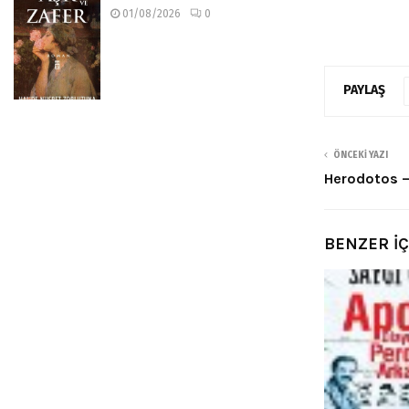
01/08/2026
0
PAYLAŞ
ÖNCEKI YAZI
Herodotos –
BENZER İ