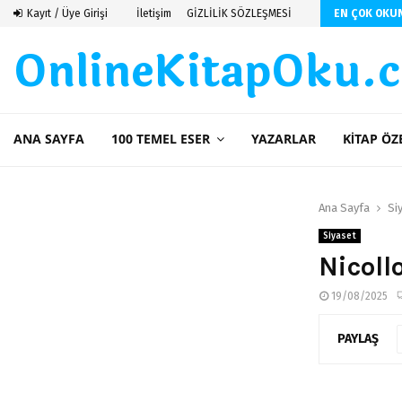
 De Saint Exupery
Kayıt / Üye Girişi
İletişim
GİZLİLİK SÖZLEŞMESİ
EN ÇOK OKU
OnlineKitapOku.
ANA SAYFA
100 TEMEL ESER
YAZARLAR
KITAP ÖZ
Ana Sayfa
Si
Siyaset
Nicoll
19/08/2025
PAYLAŞ