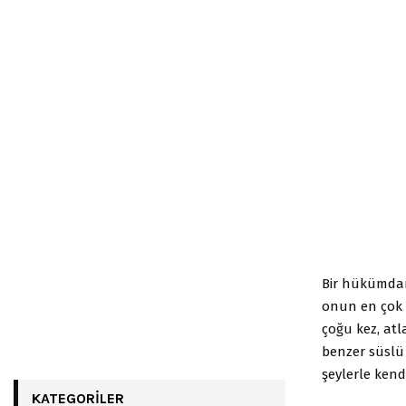
Bir hükümdarı
onun en çok h
çoğu kez, atl
benzer süslü 
şeylerle kend
KATEGORILER