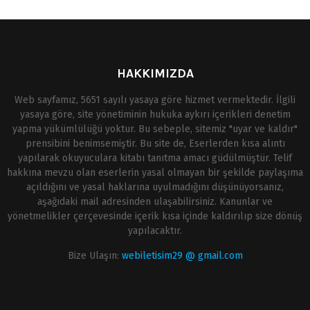
HAKKIMIZDA
Web sayfamız, 5651 sayılı yasaya göre hizmet vermektedir. İlgili
yasaya göre, site yönetiminin hukuka aykırı içerikleri denetim
yapma yükümlülüğü yoktur. Bu sebeple, sitemiz "uyar ve kaldır"
prensibini benimsemiştir. Bu site de, Eserlerden kısa alıntı
yapılarak okuyuculara kitabı tanıtma amacı güdülmüştür. Telif
hakkına mevzu olan eserlerin yasal olmayan bir şekilde paylaşıma
açıldığını ve yasal haklarına uyulmadığını düşünüyorsanız,
aşağıdaki mail adresinden ulaşabilirsiniz. Kanunlar ve
yönetmelikler çerçevesinde içerik kısa içinde kaldırılıp size dönüş
yapılacaktır.
Bize Ulaşın:
webiletisim29 @ gmail.com