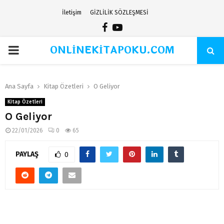
İletişim
GİZLİLİK SÖZLEŞMESİ
Facebook
Youtube
ONLİNEKİTAPOKU.COM
PRIMARY
MENU
Ana Sayfa
Kitap Özetleri
O Geliyor
Kitap Özetleri
O Geliyor
22/01/2026
0
65
PAYLAŞ
0