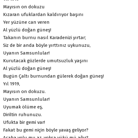
Mayısın on dokuzu
Kızaran ufuklardan kaldırıyor başını
Yer yüzüne can veren
Al yüzlü doğan güneş!
Takanın burnu nasıl Karadenizi yırtar;
Siz de bir anda böyle yırttınız uykunuzu,
Uyanın Samsunlular!
Kurutacak gözlerde umutsuzluk yaşını
Al yüzlü doğan güneş!
Bugün Çaltı burnundan gülerek doğan güneş!
Yıl 1919,
Mayısın on dokuzu.
Uyanın Samsunlular!
Uyumak ölüme eş,
Diriltin ruhunuzu.
Ufukta bir gemi var!
Fakat bu gemi niçin böyle yavaş geliyor?
Acaba yolu mu az, yoksa yükü mü ağır?