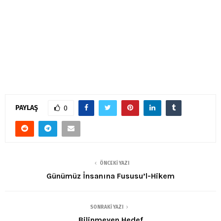
PAYLAŞ
0
ÖNCEKI YAZI
Günümüz İnsanına Fususu’l-Hikem
SONRAKI YAZI
Bilinmeyen Hedef