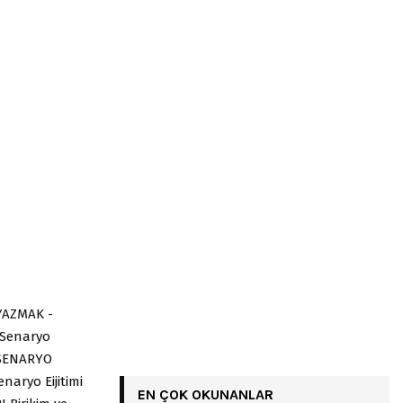
YAZMAK -
 Senaryo
 -SENARYO
aryo Eijitimi
EN ÇOK OKUNANLAR