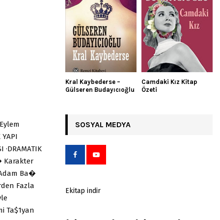
Kral Kaybederse –
Camdaki Kız Kitap
Gülseren Budayıcıoğlu
Özeti
/Eylem
SOSYAL MEDYA
 YAPI
I ·DRAMATIK
 Karakter
G Adam Ba�
rden Fazla
Ekitap indir
yle
mi Ta$1yan