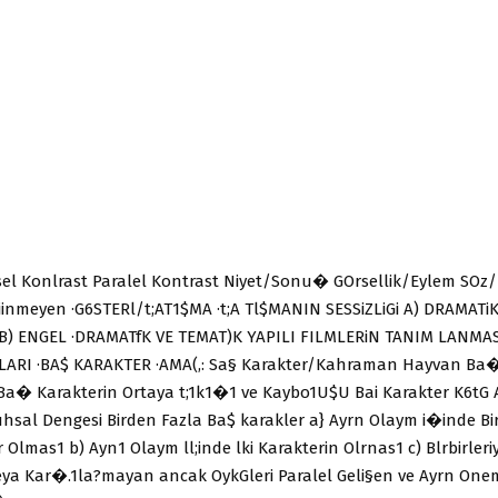
rsel Konlrast Paralel Kontrast Niyet/Sonu� GOrsellik/Eylem SOz
iinmeyen ·G6STERl/t;AT1$MA ·t;A Tl$MANIN SESSiZLiGi A) DRAMATiK
) ENGEL ·DRAMATfK VE TEMAT)K YAPILI FILMLERiN TANIM LANMAS
ARI ·BA$ KARAKTER ·AMA(,: Sa§ Karakter/Kahraman Hayvan Ba�
 Ba� Karakterin Ortaya t;1k1�1 ve Kaybo1U$U Bai Karakter K6t
uhsal Dengesi Birden Fazla Ba$ karakler a} Ayrn Olaym i�inde Bi
Olmas1 b) Ayn1 Olaym ll;inde lki Karakterin Olrnas1 c) Blrbirleri
eya Kar�.1la?mayan ancak OykGleri Paralel Geli§en ve Ayrn One