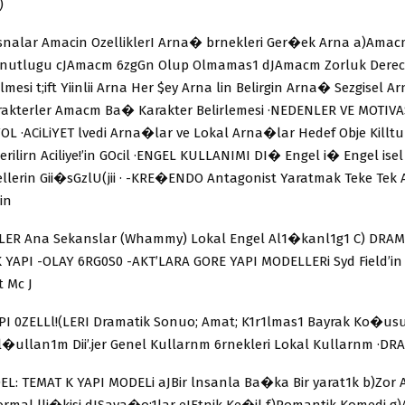
)
isnalar Amacin OzelliklerI Arna� brnekleri Ger�ek Arna a)Amacm 
nutlugu cJAmacm 6zgGn Olup Olmamas1 dJAmacm Zorluk Derec
lmesi t;ift Yiinlii Arna Her $ey Arna lin Belirgin Arna� Sezgisel 
akterler Amacm Ba� Karakter Belirlemesi ·NEDENLER VE MOTIV
OL ·ACiLiYET lvedi Arna�lar ve Lokal Arna�lar Hedef Obje Killtu
erilirn Aciliye!’in GOcil ·ENGEL KULLANIMI DI� Engel i� Engel isel
llerin Gii�sGzlU(jii · -KRE�ENDO Antagonist Yaratmak Teke Tek A
in
LER Ana Sekanslar (Whammy) Lokal Engel Al1�kanl1g1 C) DRAM
 YAPI -OLAY 6RG0S0 -AKT’LARA GORE YAPI MODELLERi Syd Field’in O
t Mc J
I 0ZELLl!(LERI Dramatik Sonuo; Amat; K1r1lmas1 Bayrak Ko�us
l�ullan1m Dii’.jer Genel Kullarnm 6rnekleri Lokal Kullarnm ·DRA
EL: TEMAT K YAPI MODELi aJBir lnsanla Ba�ka Bir yarat1k b)Zor
 Normal lli�kisi dJSava�o;1lar eJEtnik Ke�il f)Romantik Komedi 