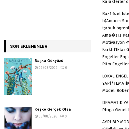
Karakterler d
Baz1 6zel lst
b)Amacm Sor
t;abuk bgreni
Ama�s1z Kar
Motivasyon ·Y
SON EKLENENLER
Farkhl1klar G
Engeller Enge
Başka Gökyüzü
Ritm Engeller
06/08/2026
0
LOKAL ENGEL
YAPl/TEMATiK
Modeli Rober
DRAMATIK YAP
Keşke Gerçek Olsa
Rlnga Genet 
05/08/2026
0
AYRI BIR MOD
c)6zilrlil ve