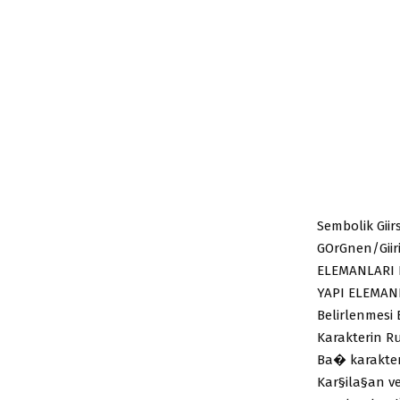
Sembolik Gii
GOrGnen/Giir
ELEMANLARI B
YAPI ELEMANL
Belirlenmesi
Karakterin R
Ba� karakter 
Kar§ila§an v