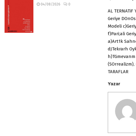
04/08/2026
0
AL TERNATiF 
Geriye DOnOs
Modeli c)Geri
f)Pari;ali Ge
a)Art1k Sahne
dJTekrarh Oyk
h)TGmevanm i
(SOrrealizm),
TARAFLAR
Yazar