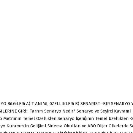
O BiLGiLERi A) T ANIMI, 0ZELLIKLERi B) SENARIST -BIR SENARYO 
ILERINE GIRi:;; Tarnm Senaryo Nedir? Senaryo ve Seyirci Kavram1
yo Metninin Temel Ozellikleri Senaryo li;erii)inin Temel bzellikleri
yo Kuramm1n Geli§iml Sinema Okullan ve ABO Dlijer Olkelerde Sen