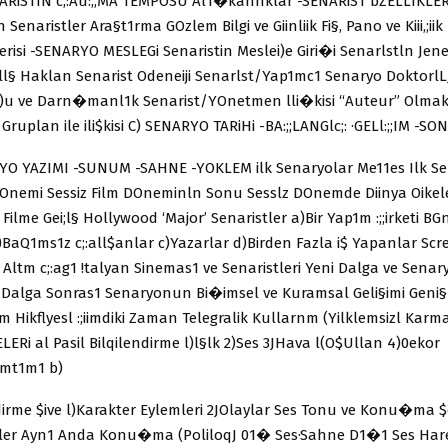
NARiSTIN c;:Au:;;MA TEMPOSU Al1�kanhklar -SENARiST bZELLIKLERJ
Senaristler Ara§t1rma GOzlem Bilgi ve Giinliik Fi§, Pano ve Kiii,;iik 
risi -SENARYO MESLEGi Senaristin Meslei)e Giri�i Senarlstln Jen
ll§ Haklan Senarist Odeneiji Senarlst/Yap1mc1 Senaryo DoktorlLJ
Ji)u ve Darn�manl1k Senarist/YOnetmen lli�kisi “Auteur” Olmak
ruplan ile ili$kisi C) SENARYO TARiHi -BA:;;LANGlc;: ·GELl:;;IM -SONu
O YAZIMI -SUNUM -SAHNE -YOKLEM ilk Senaryolar Me11es Ilk Sen
DOnemi Sessiz Film DOneminln Sonu Sesslz DOnemde Diinya Oikel
 Filme Gei;l§ Hollywood ‘Major’ Senaristler a)Bir Yap1m :;;irketi B
b)BaQ1ms1z c;:all$anlar c)Yazarlar d)Birden Fazla i$ Yapanlar Scr
 Altm c;:ag1 !talyan Sinemas1 ve Senaristleri Yeni Dalga ve Senar
 Dalga Sonras1 Senaryonun Bi�imsel ve Kuramsal Geli§imi Geni
Hikflyesl :;iimdiki Zaman Telegralik Kullarnm (Yilklemsizl Karm
LERi al Pasil Bilqilendirme l)l§lk 2)Ses 3JHava l(O$Ullan 4)0eko
amt1m1 b)
ndirme $ive l)Karakter Eylemleri 2JOlaylar Ses Tonu ve Konu�ma $ek
ikler Ayn1 Anda Konu�ma (PoliloqJ 01� Ses·Sahne D1�1 Ses Hare