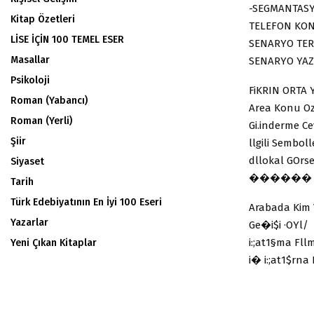
-SEGMANTASYO
Kitap Özetleri
TELEFON KON
LİSE İÇİN 100 TEMEL ESER
SENARYO TER
Masallar
SENARYO YAZ
Psikoloji
FiKRIN ORTA 
Roman (Yabancı)
Area Konu Oz
Roman (Yerli)
Gi.inderme C
Şiir
llgili Sembol
dllokal GOrse
Siyaset
������ ·YAP
Tarih
Türk Edebiyatının En İyi 100 Eseri
Arabada Kim 
Yazarlar
Ge�i$i ·OYl/ 
i:;at1§ma Fll
Yeni Çıkan Kitaplar
i� i:;at1$rna 