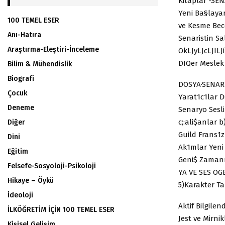
Kitaplar -SE
Yeni Ba§layan 
100 TEMEL ESER
ve Kesme Bece
Anı-Hatıra
Senaristin Sa
Araştırma-Eleştiri-İnceleme
OkLJyLJcLJIL
DIQer Meslek G
Bilim & Mühendislik
Biografi
DOSYA·SENARY
Çocuk
Yarat1c1lar 
Deneme
Senaryo Sesli
c;:ali$anlar 
Diğer
Guild Frans1z
Dini
Ak1mlar Yeni
Eğitim
Geni$ Zamanm 
Felsefe-Sosyoloji-Psikoloji
YA VE SES OGE
Hikaye – Öykü
5)Karakter T
İdeoloji
Aktif Bilgile
İLKÖĞRETİM İÇİN 100 TEMEL ESER
Jest ve Mirn
Kişisel Gelişim