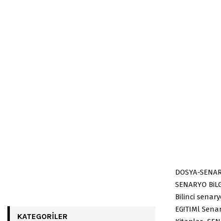
DOSYA-SENARY
SENARYO BiLG
Bilinci senar
EG!TIMl Senar
KATEGORILER