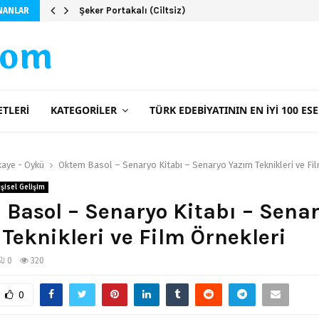
Şeker Portakalı (Ciltsiz)
NANLAR
com
ETLERI
KATEGORILER
TÜRK EDEBIYATININ EN İYI 100 ESE
kaye - Öykü
Oktem Basol – Senaryo Kitabı – Senaryo Yazım Teknikleri ve Fil
işisel Gelişim
Basol – Senaryo Kitabı – Sena
Teknikleri ve Film Örnekleri
0
320
0