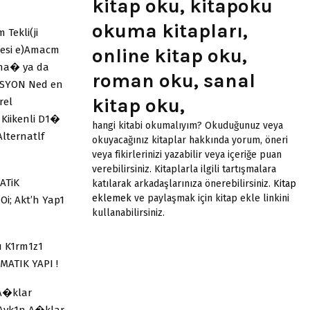
kitap oku, kitapoku
okuma kitapları,
Tekli(ji
esi e)Amacm
online kitap oku,
Arna� ya da
roman oku, sanal
ASYON Ned en
kitap oku,
rel
 Kiikenli D1�
hangi kitabi okumalıyım? Okuduğunuz veya
lternatlf
okuyacağınız kitaplar hakkında yorum, öneri
veya fikirlerinizi yazabilir veya içeriğe puan
verebilirsiniz. Kitaplarla ilgili tartışmalara
ATiK
katılarak arkadaşlarınıza önerebilirsiniz.
Kitap
eklemek
ve paylaşmak için kitap ekle linkini
i; Akt’h Yap1
kullanabilirsiniz.
u K1rm1z1
MATIK YAPI !
 A�klar
g)Ayk1n A�klar