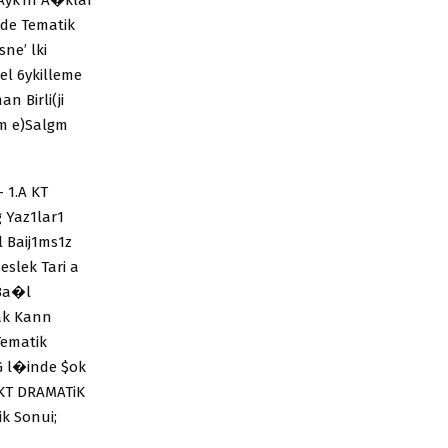
nde Tematik
ne’ lki
el 6ykilleme
 Birli(ji
lm e)Salgm
 1.A KT
g Yaz1lar1
 Baij1ms1z
slek Tari a
 Ba�l
�ak Kann
Tematik
kG l�inde $ok
 AKT DRAMATiK
ik Sonui;