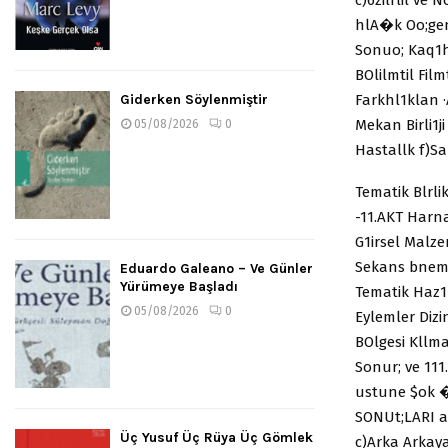
hlA�k Oo;gen
Sonuo; Kaq1hk
BOlilmtil Fil
Farkhl1klan 
Giderken Söylenmiştir
Mekan Birli1j
05/08/2026
0
Hastallk f)S
Tematik Blrl
-11.AKT Harna
G1irsel Malz
Sekans bneml
Eduardo Galeano – Ve Günler
Yürümeye Başladı
Tematik Haz1r
05/08/2026
0
Eylemler Diz
BOlgesi Kllma
Sonur; ve 111
ustune $ok �o
SONUt;LARI a)
Üç Yusuf Üç Rüya Üç Gömlek
c)Arka Arkaya