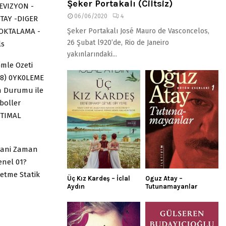
Şeker Portakalı (Ciltsiz)
EVIZYON -
06/06/2020
4
TAY -DIGER
NOKTALAMA -
Şeker Portakalı José Mauro de Vasconcelos,
26 Şubat l920’de, Rio de Janeiro
ls
yakınlarındaki...
mle Ozeti
 8) 0YK0LEME
n Durumu ile
mboller
HTIMAL
mani Zaman
enel 01?
detme Statik
Üç Kız Kardeş – İclal
Oguz Atay –
Aydın
Tutunamayanlar