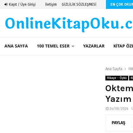
 De Saint Exupery
Kayıt / Üye Girişi
İletişim
GİZLİLİK SÖZLEŞMESİ
EN ÇOK OKU
OnlineKitapOku.
ANA SAYFA
100 TEMEL ESER
YAZARLAR
KITAP ÖZ
Ana Sayfa
Hi
Hikaye - Öykü
K
Oktem 
Yazım 
24/08/2024
PAYLAŞ