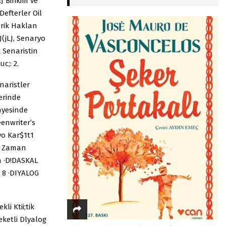
 Birikim ve
Defterler Oil
erik Haklan
(jLJ, Senaryo
 Senaristin
c;: 2.
aristler
erinde
Gnyesinde
eenwriter’s
yo Kar$1t1
§ Zaman
a ·D!DASKAL
r 8 ·DIYALOG
li Ktii;tik
ketli Dlyalog