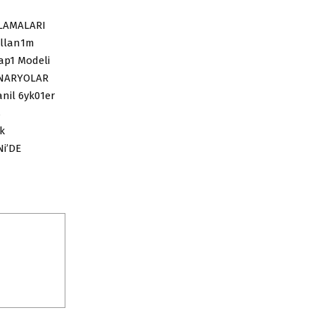
ULAMALARI
ullan1m
Yap1 Modeli
SENARYOLAR
anil 6yk01er
s
k
Ni’DE