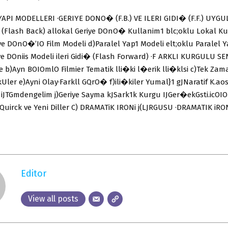
YAPI MODELLERI ·GERIYE DONO� (F.B.) VE ILERI GIDI� (F.F.) UYG
 (Flash Back) allokal Geriye DOnO� Kullanim1 blc;oklu Lokal K
ye DOnO�’IO Film Modeli d)Paralel Yap1 Modeli elt;oklu Paralel 
riye DOniis Modeli ileri Gidi� (Flash Forward) ·F ARKLI KURGULU 
 b)Ayn BOIOmlO Filmier Tematik lli�ki l�erik lli�klsi c)Tek Zam
Uler e)Ayni Olay·Farkll GQrO� f)ili�kiler Yumal}1 gJNaratif K.ao
JTGmdengelim j)Geriye Sayma kJSark1k Kurgu IJGer�ekGsti.icOIO
 Quirck ve Yeni Diller C) DRAMATiK IRONi j(LJRGUSU ·DRAMATIK iRO
Editor
View all posts