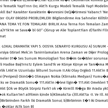
i Tematik Yap1’rnn Oo; Akt’h Kurgu Modeli Temalik Yap1 Modeli
ll Ba? Karakter Karakterin �evresini De(ji�tirmesi Yabanc1 ‘Nes
mter ·OLAY 0RG0S0 PROBLEMLERI Bilgilendirme Ara Sahneler Killtilr
·ANA TEMA YE FON TEMALARI ·BIRLIK Ana Terna Fon Temalan Zaman
i a)Y1k1m ve Sava� bl GO” c)Grup ve Alie Toplant1lan d)Tarihi Fl
anat
ik ·LOKAL DRAMATiK YAPI 5. OOSYA: SENARYO KURGUSU A) SUNUM –
rsiya Gtirsel Mek.’.in Tanirnlamalan Arena Zaman ve Diijer Prolo
emeler 01� Ses Sunum Monologlari Too Bi�im Ge�i§ler sorunsal
i Hadise Baij1rns1z Eylem Sand1k ve KGnye KiJnye ve Tani�ma Me
lik l.Akt’m Uzunluiju liilturel Sunum II.Aki Olay OrgiisG 11.Akt’in
ini (Peripesi) Oi:inG�G Olmayan Nokia (Klirnaks Medyan) Yumu
ks ve Dramatik Sonu� 111.Akt’in i�levi llgin� 111.Akt Omekleri 
.Akt $Ok ve BGyGk SGrpriz Fark1 ok v� Kirmlll Ri�ga Bir Arada y
k Kullan1m1 alFilmin ii;inde b)Klimaks’ta c)lll.Akt’ta ·II. Ve Ill.
Birbirinden Farkh lki Dramatik Sonui; b)Birbirinin E�1 iki Dramat
 �oklar Ai;1k Son Bl