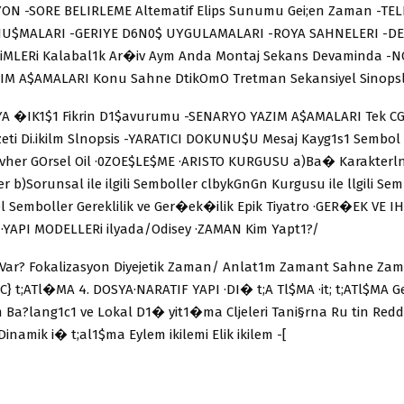
N -SORE BELIRLEME Altematif Elips Sunumu Gei;en Zaman -TEL
U$MALARI -GERIYE D6N0$ UYGULAMALARI -ROYA SAHNELERI -DE
iMLERi Kalabal1k Ar�iv Aym Anda Montaj Sekans Devaminda -
IM A$AMALARI Konu Sahne DtikOmO Tretman Sekansiyel Sinops
YA �IK1$1 Fikrin D1$avurumu -SENARYO YAZIM A$AMALARI Tek CG
eti Di.ikilm Slnopsis -YARATICI DOKUNU$U Mesaj Kayg1s1 Sembol
evher GOrsel Oil ·0ZOE$LE$ME ·ARISTO KURGUSU a)Ba� Karakterl
ler b)Sorunsal ile ilgili Semboller clbykGnGn Kurgusu ile llgili Se
l Semboller Gereklilik ve Ger�ek�ilik Epik Tiyatro ·GER�EK VE I
I MODELLERi ilyada/Odisey ·ZAMAN Kim Yapt1?/
Var? Fokalizasyon Diyejetik Zaman/ Anlat1m Zamant Sahne Za
C} t;ATl�MA 4. DOSYA·NARATIF YAPI ·DI� t;A Tl$MA ·it; t;ATl$MA G
m Ba?lang1c1 ve Lokal D1� yit1�ma Cljeleri Tani§rna Ru tin Red
Dinamik i� t;al1$ma Eylem ikilemi Elik ikilem -[