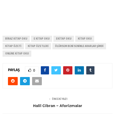
BIRAZ KITAP OKU
E KITAP OKU
EKITAP OKU
KITAP OKU
KITAP ÖZETI
KITAP ÖZETLERI
ÖLÜRSEM BENI SENINLE ARARLAR ŞIMDI
ONLINE KITAP OKU
PAYLAŞ
0
ÖNCEKI YAZI
Halil Cibran – Aforizmalar