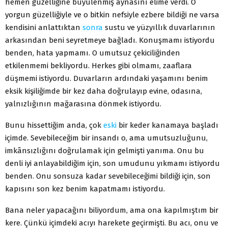
hemen güzelliğine büyülenmiş aynasını elime verdi. O
yorgun güzelliğiyle ve o bitkin nefsiyle ezbere bildiği ne varsa
kendisini anlattıktan
sonra
sustu ve yüzyıllık duvarlarının
arkasından beni seyretmeye bağladı. Konuşmamı istiyordu
benden, hata yapmamı. O umutsuz çekiciliğinden
etkilenmemi bekliyordu. Herkes gibi olmamı, zaaflara
düşmemi istiyordu. Duvarların ardındaki yaşamını benim
eksik kişiliğimde bir kez daha doğrulayıp evine, odasına,
yalnızlığının mağarasına dönmek istiyordu.
Bunu hissettiğim anda, çok
eski
bir keder kanamaya başladı
içimde. Sevebileceğim bir insandı o, ama umutsuzluğunu,
imkânsızlığını doğrulamak için gelmişti yanıma. Onu bu
denli iyi anlayabildiğim için, son umudunu yıkmamı istiyordu
benden. Onu sonsuza kadar sevebileceğimi bildiği için, son
kapısını son kez benim kapatmamı istiyordu.
Bana neler yapacağını biliyordum, ama ona kapılmıştım bir
kere. Çünkü içimdeki acıyı harekete geçirmişti. Bu acı, onu ve