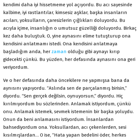
kendimi daha iyi hissetmeme yol açıyordu. Bu acı sayesinde
kalbime, iyi rastlantılar, kimsesiz aşklar, başka insanların
acıları, yoksulların, çaresizlerin çığlıkları doluyordu. Bu
acıyla içime, insanlığın o umutsuz güzelliği doluyordu. Birkaç
kez daha buluştuk. O, yine aynasını elime tutuşturup ona
kendisini anlatmamı istedi. Ona kendisini anlatmaya
başladığım anda, her
zaman
olduğu gibi aynayı kırıp
gidecekti çünkü. Bu yüzden, her defasında aynasını ona geri
veriyordum.
Ve o her defasında daha öncekilere ne yapmışsa bana da
aynısını yapıyordu. “Aslında sen de parçalanmış birisin,”
diyordu. “Sen gerçek değilsin, oynuyorsun,” diyordu. Hiç
kırılmıyordum bu sözlerinden. Anlamak istiyordum, çünkü
onu. Anlamak istemek, sevmek istemenin bir başka yoluydu.
Onun da beni anlamasını istiyordum. İnsanlardan
bahsediyordum ona. Yoksullardan, acı çekenlerden, sesi
kısılmışlardan… O ise, “Hata yapan bedelini öder, herkes