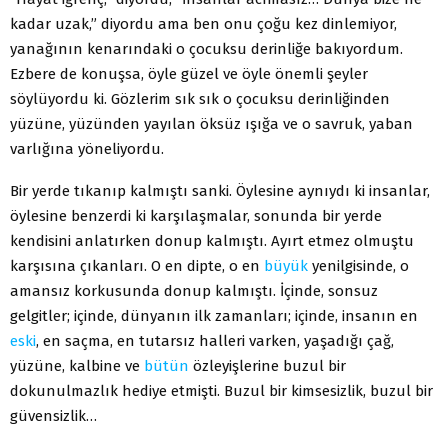
kadar uzak,” diyordu ama ben onu çoğu kez dinlemiyor,
yanağının kenarındaki o çocuksu derinliğe bakıyordum.
Ezbere de konuşsa, öyle güzel ve öyle önemli şeyler
söylüyordu ki. Gözlerim sık sık o çocuksu derinliğinden
yüzüne, yüzünden yayılan öksüz ışığa ve o savruk, yaban
varlığına yöneliyordu.
Bir yerde tıkanıp kalmıştı sanki. Öylesine aynıydı ki insanlar,
öylesine benzerdi ki karşılaşmalar, sonunda bir yerde
kendisini anlatırken donup kalmıştı. Ayırt etmez olmuştu
karşısına çıkanları. O en dipte, o en
büyük
yenilgisinde, o
amansız korkusunda donup kalmıştı. İçinde, sonsuz
gelgitler; içinde, dünyanın ilk zamanları; içinde, insanın en
eski
, en saçma, en tutarsız halleri varken, yaşadığı çağ,
yüzüne, kalbine ve
bütün
özleyişlerine buzul bir
dokunulmazlık hediye etmişti. Buzul bir kimsesizlik, buzul bir
güvensizlik…