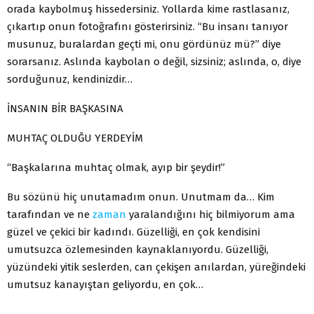
orada kaybolmuş hissedersiniz. Yollarda kime rastlasanız,
çıkartıp onun fotoğrafını gösterirsiniz. “Bu insanı tanıyor
musunuz, buralardan geçti mi, onu gördünüz mü?” diye
sorarsanız. Aslında kaybolan o değil, sizsiniz; aslında, o, diye
sorduğunuz, kendinizdir…
İNSANIN BİR BAŞKASINA
MUHTAÇ OLDUĞU YERDEYİM
“Başkalarına muhtaç olmak, ayıp bir şeydir!”
Bu sözünü hiç unutamadım onun. Unutmam da… Kim
tarafından ve ne
zaman
yaralandığını hiç bilmiyorum ama
güzel ve çekici bir kadındı. Güzelliği, en çok kendisini
umutsuzca özlemesinden kaynaklanıyordu. Güzelliği,
yüzündeki yitik seslerden, can çekişen anılardan, yüreğindeki
umutsuz kanayıştan geliyordu, en çok…