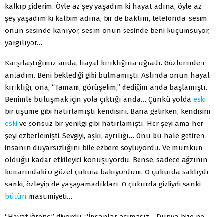
kalkıp giderim. Öyle az şey yaşadım ki hayat adına, öyle az
şey yaşadım ki kalbim adına, bir de baktım, telefonda, sesim
onun sesinde kanıyor, sesim onun sesinde beni küçümsüyor,
yargılıyor…
Karşılaştığımız anda, hayal kırıklığına uğradı. Gözlerinden
anladım. Beni beklediği gibi bulmamıştı. Aslında onun hayal
kırıklığı, ona, “Tamam, görüşelim,” dediğim anda başlamıştı.
Benimle buluşmak için yola çıktığı anda… Çünkü yolda
eski
bir üşüme gibi hatırlamıştı kendisini. Bana gelirken, kendisini
eski
ve sonsuz bir yenilgi gibi hatırlamıştı. Her şeyi ama her
şeyi ezberlemişti. Sevgiyi, aşkı, ayrılığı… Onu bu hale getiren
insanın duyarsızlığını bile ezbere söylüyordu. Ve mümkün
olduğu kadar etkileyici konuşuyordu. Bense, sadece ağzının
kenarındaki o güzel çukura bakıyordum. O çukurda saklıydı
sanki, özleyip de yaşayamadıkları. O çukurda gizliydi sanki,
bütün
masumiyeti…
“Hayat iğrenç,” diyordu, “İnsanlar acımasız… Dünya bize ne