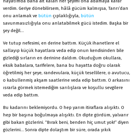
hayatımda bana ait kalan her şeyimi ona adamaya karar
verdim. Geriye dönebilirsem, hâlâ gücüm kalmışsa, Tanrı’dan
onu anlamak ve
bütün
çıplaklığıyla,
bütün
savunmasızlığıyla onu anlatabilmek gücü istedim. Başka bir
şey değil…
Ve tutup nefesimi, en derine battım. Küçük ihanetlere el
sallayıp küçük hayatlara veda edip onun kendisinden bile
gizlediği sırların en derinine daldım. Okuduğum okullara,
eksik babalara, tarifelere, bana bu hayatta doğru olarak
öğretilmiş her şeye, randevulara, küçük tesellilere, o avutucu,
o kabullenmiş akşam saatlerine veda edip battım. O arkasını
ısrarla görmek istemediğim sarılışlara ve koşullu sevgilere
veda edip battım.
Bu kadarını beklemiyordu. O hep yarım itiraflara alışıktı. O
hep bir başına boğulmaya alışıktı. En dipte gördüm, yalvarır
gibi bakan gözlerini. “Bırak beni, benden hiç umut yok!” diyen
gözlerini… Sonra dipte dolaştım bir süre, orada yıkık