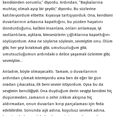
kendisinden sorumlu,” diyordu. Ardından, “Başkalarına
muhtaç olmak ayıp bir şeydir,” diyordu. Bu sözlerine
katılmıyordum elbette. Kıyasıya tartışıyorduk. Ona, kendisini
duvarlarının arkasına kapattığını, bu yüzden hayatını
dondurduğunu, kalbini insanlara, onları anlamaya, iyi
rastlantılara, aşklara, kimsesizlerin çığlıklarına kapattığını
söylüyordum. Ama ne söylerse söylesin, sevmiştim onu. Ölüm
gibi, her şeyi bırakmak gibi, umutsuzluğum gibi,
umutsuzluğumun ardındaki o delice yaşamak özlemim gibi,
sevmiştim…
Anladım, böyle olmayacaktı. Tamam, o duvarlarının
ardından çıkmak istemiyordu ama ben de eğer bir gün
oradan çıkacaksa, ilk beni sevsin istiyordum. Oysa bu da
sevgimin benciliğiydi. Ona duyduğum derin sevgiyi kendimi hiç
düşünmeden, zamanın o zehir zıkkım akışına hiç
aldırmadan, onun duvarları kırıp parçalaması için feda
edebilirdim. Sonunda aşk adına, koşulsuz sevmek adına,