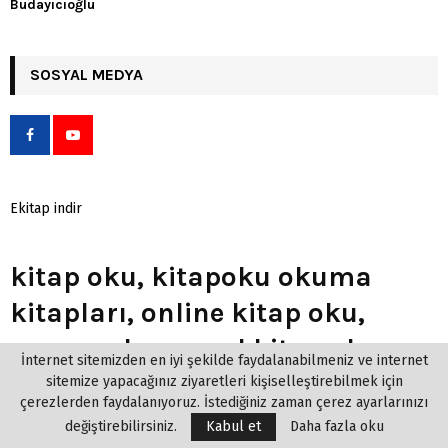
Budayıcıoğlu
SOSYAL MEDYA
Ekitap indir
kitap oku, kitapoku okuma
kitapları, online kitap oku,
roman oku, sanal kitap oku,
İnternet sitemizden en iyi şekilde faydalanabilmeniz ve internet
hangi kitabi okumalıyım? Okuduğunuz veya okuyacağınız kitaplar
sitemize yapacağınız ziyaretleri kişiselleştirebilmek için
hakkında yorum, öneri veya fikirlerinizi yazabilir veya içeriğe puan
çerezlerden faydalanıyoruz. İstediğiniz zaman çerez ayarlarınızı
verebilirsiniz. Kitaplarla ilgili tartışmalara katılarak
değiştirebilirsiniz.
Kabul et
Daha fazla oku
arkadaşlarınıza önerebilirsiniz.
Kitap eklemek
ve paylaşmak için