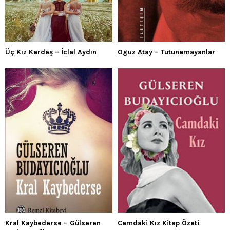
Üç Kız Kardeş – İclal Aydın
Oguz Atay – Tutunamayanlar
Kral Kaybederse – Gülseren
Camdaki Kız Kitap Özeti