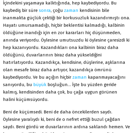
İçindekini yaşamaya kalktığında, hep kaybediyordu. Bu
kaybediş bir süre
sonra
, çoğu
zaman
kendisinin bile
inanmakta güçlük çektiği bir korkusuzluk kazandırmıştı ona.
Hayatı umursamadığı, hiçbir beklentisi kalmadığı, kalbinin
öldüğüne inandığı için en zor kararları hiç düşünmeden,
anında veriyordu. Öylesine umutsuzdu ki öylesine çaresizdi ki
hep kazanıyordu. Kazandıkları ona kalbinin biraz daha
öldüğünü, duvarlarının biraz daha yükseldiğini
hatırlatıyordu. Kazandıkça, kendisine, düşlerine, aşklarına
olan mesafe biraz daha artıyor, kazandıkça ömrünü
kaybediyordu. Ve bu açığın hiçbir
zaman
kapanmayacağını
sanıyordu, bu
büyük
boşluğun… İşte bu yüzden geride
kalmış, kendisinden daha çok, bu çağa uygun görünen
halini küçümsüyordu.
Beni de küçümsedi. Beni de daha öncekilerden saydı.
Öylesine yaralıydı ki, beni de o nefret ettiği buzul çağdan
saydı. Beni gördü ve duvarlarının ardına saklandı hemen. Ve