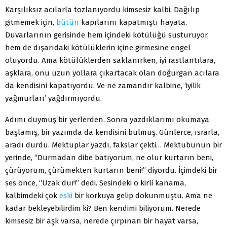
Karşılıksız acılarla tozlanıyordu kimsesiz kalbi. Dağılıp
gitmemek için,
bütün
kapılarını kapatmıştı hayata.
Duvarlarının gerisinde hem içindeki kötülüğü susturuyor,
hem de dışarıdaki kötülüklerin içine girmesine engel
oluyordu. Ama kötülüklerden saklanırken, iyi rastlantılara,
aşklara, onu uzun yollara çıkartacak olan doğurgan acılara
da kendisini kapatıyordu. Ve ne zamandır kalbine, ‘iyilik
yağmurları’ yağdırmıyordu.
Adımı duymuş bir yerlerden. Sonra yazdıklarımı okumaya
başlamış, bir yazımda da kendisini bulmuş. Günlerce, ısrarla,
aradı durdu. Mektuplar yazdı, fakslar çekti… Mektubunun bir
yerinde, “Durmadan dibe batıyorum, ne olur kurtarın beni,
çürüyorum, çürümekten kurtarın beni!” diyordu. İçimdeki bir
ses önce, “Uzak dur!” dedi. Sesindeki o kirli kanama,
kalbimdeki çok
eski
bir korkuya gelip dokunmuştu. Ama ne
kadar bekleyebilirdim ki? Ben kendimi biliyorum. Nerede
kimsesiz bir aşk varsa, nerede çırpınan bir hayat varsa,