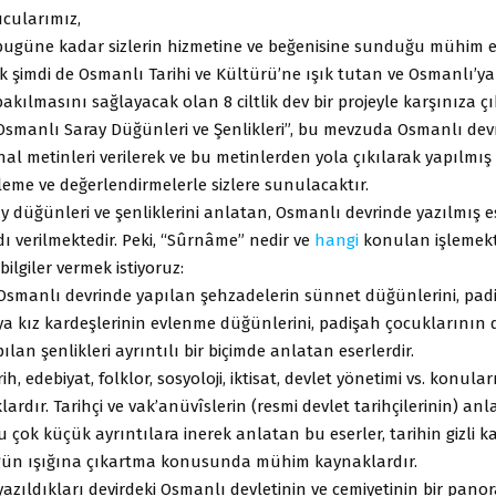
ucularımız,
 bugüne kadar sizlerin hizmetine ve beğenisine sunduğu mühim es
 şimdi de Osmanlı Tarihi ve Kültürü’ne ışık tutan ve Osmanlı’ya
kılmasını sağlayacak olan 8 ciltlik dev bir projeyle karşınıza ç
“Osmanlı Saray Düğünleri ve Şenlikleri”, bu mevzuda Osmanlı dev
jinal metinleri verilerek ve bu metinlerden yola çıkılarak yapılmış
eleme ve değerlendirmelerle sizlere sunulacaktır.
 düğünleri ve şenliklerini anlatan, Osmanlı devrinde yazılmış e
 verilmektedir. Peki, “Sûrnâme” nedir ve
hangi
konulan işlemekt
ilgiler vermek istiyoruz:
Osmanlı devrinde yapılan şehzadelerin sünnet düğünlerini, pad
eya kız kardeşlerinin evlenme düğünlerini, padişah çocuklarının
pılan şenlikleri ayrıntılı bir biçimde anlatan eserlerdir.
ih, edebiyat, folklor, sosyoloji, iktisat, devlet yönetimi vs. konular
ardır. Tarihçi ve vak’anüvîslerin (resmi devlet tarihçilerinin) an
 çok küçük ayrıntılara inerek anlatan bu eserler, tarihin gizli ka
 gün ışığına çıkartma konusunda mühim kaynaklardır.
azıldıkları devirdeki Osmanlı devletinin ve cemiyetinin bir pano