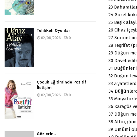
23 Baharatlar,
24 Güzel kokul
25 Beşik alayl
26 Cihaz (çey
Tehlikeli Oyunlar
27 Sünnet mer
02/08/2026
0
28 Teşrifat (p
29 Düğün mera
30 Davet edil
31 Düğünler 
32 Düğün levaz
Çocuk Eğitiminde Pozitif
33 Ziyafetler
İletişim
34 Düğünlerde
02/08/2026
0
35 Minyatürle
36 Karagöz v
37 Düğün mek
38 Altın, gü
39 Umûmî ola
Gözlerin..
40 Düğün düze