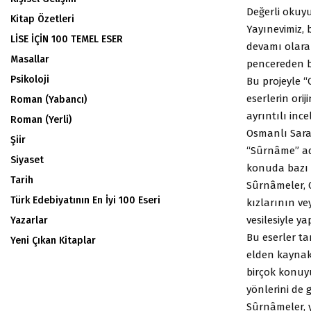
Değerli okuy
Kitap Özetleri
Yayınevimiz,
LİSE İÇİN 100 TEMEL ESER
devamı olarak
Masallar
pencereden ba
Psikoloji
Bu projeyle 
eserlerin ori
Roman (Yabancı)
ayrıntılı inc
Roman (Yerli)
Osmanlı Saray
Şiir
“Sûrnâme” adı
Siyaset
konuda bazı b
Tarih
Sûrnâmeler, 
Türk Edebiyatının En İyi 100 Eseri
kızlarının v
vesilesiyle ya
Yazarlar
Bu eserler tar
Yeni Çıkan Kitaplar
elden kaynakl
birçok konuyu
yönlerini de
Sûrnâmeler, y