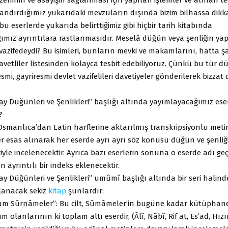
andırdığımız yukarıdaki mevzuların dışında bizim bilhassa dikka
bu eserlerde yukarıda belirttiğimiz gibi hiçbir tarih kitabında
mız ayrıntılara rastlanmasıdır. Meselâ düğün veya şenliğin yapı
vazifedeydi? Bu isimleri, bunların mevki ve makamlarını, hatta ş
avetliler listesinden kolayca tesbit edebiliyoruz. Çünkü bu tür d
smi, gayriresmi devlet vazifelileri davetiyeler gönderilerek bizzat
y Düğünleri ve Şenlikleri” başlığı altında yayımlayacağımız eser
?
Osmanlıca’dan Latin harflerine aktarılmış transkripsiyonlu metin
er esas alınarak her eserde ayrı ayrı söz konusu düğün ve şenli
yle incelenecektir. Ayrıca bazı eserlerin sonuna o eserde adı geçe
en ayrıntılı bir indeks eklenecektir.
y Düğünleri ve Şenlikleri” umûmî başlığı altında bir seri halinde 
lanacak sekiz
kitap
şunlardır:
nzum Sûrnâmeler”: Bu cilt, Sûmâmeler’in bugüne kadar kütüphane
olanlarının ki toplam altı eserdir, (Âlî, Nâbî, Rif at, Es’ad, Hızı