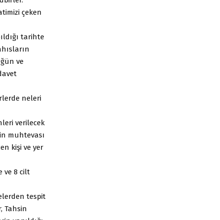
timizi çeken
ldığı tarihte
ahısların
üğün ve
 davet
lerde neleri
leri verilecek
ğin muhtevası
n kişi ve yer
ve 8 cilt
lerden tespit
r, Tahsin