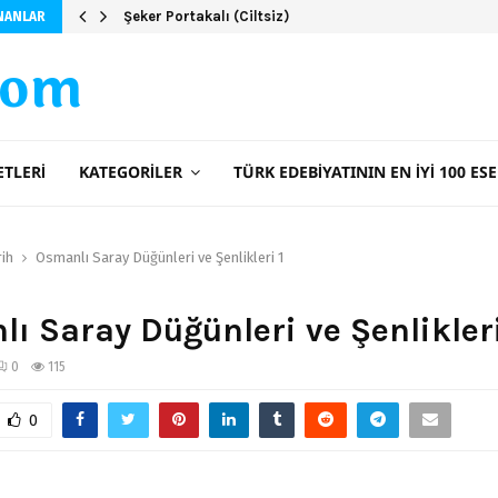
Şeker Portakalı (Ciltsiz)
NANLAR
com
ETLERI
KATEGORILER
TÜRK EDEBIYATININ EN İYI 100 ESE
rih
Osmanlı Saray Düğünleri ve Şenlikleri 1
ı Saray Düğünleri ve Şenlikleri
0
115
0