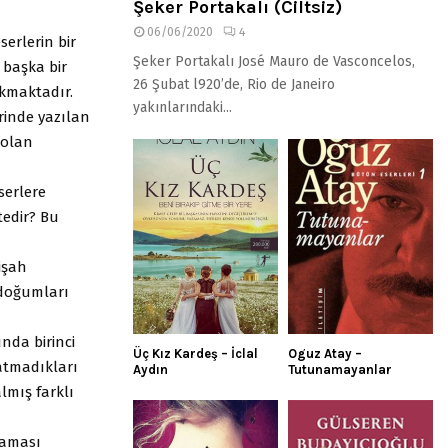
Şeker Portakalı (Ciltsiz)
06/06/2020
4
erlerin bir
Şeker Portakalı José Mauro de Vasconcelos,
 başka bir
26 Şubat l920’de, Rio de Janeiro
ıkmaktadır.
yakınlarındaki...
rinde yazılan
 olan
serlere
edir? Bu
işah
 doğumları
ında birinci
Üç Kız Kardeş – İclal
Oguz Atay –
latmadıkları
Aydın
Tutunamayanlar
lmış farklı
raması