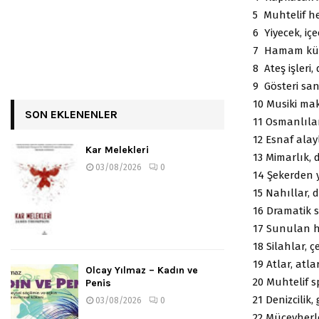
5 Muhtelif he
6 Yiyecek, içe
7 Hamam kült
8 Ateş işleri,
9 Gösteri san
10 Musiki maka
SON EKLENENLER
11 Osmanlılar
12 Esnaf alayl
Kar Melekleri
13 Mimarlık, 
03/08/2026
0
14 Şekerden y
15 Nahıllar, 
16 Dramatik s
17 Sunulan hed
18 Silahlar, ç
19 Atlar, atla
Olcay Yılmaz – Kadın ve
20 Muhtelif sp
Penis
21 Denizcilik,
03/08/2026
0
22 Mücevherle