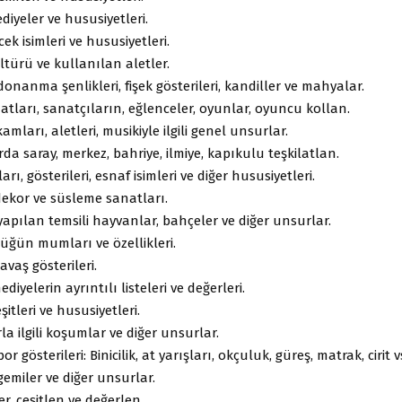
diyeler ve hususiyetleri.
cek isimleri ve hususiyetleri.
ürü ve kullanılan aletler.
 donanma şenlikleri, fişek gösterileri, kandiller ve mahyalar.
atları, sanatçıların, eğlenceler, oyunlar, oyuncu kollan.
mları, aletleri, musikiyle ilgili genel unsurlar.
da saray, merkez, bahriye, ilmiye, kapıkulu teşkilatlan.
arı, gösterileri, esnaf isimleri ve diğer hususiyetleri.
dekor ve süsleme sanatları.
apılan temsili hayvanlar, bahçeler ve diğer unsurlar.
düğün mumları ve özellikleri.
avaş gösterileri.
iyelerin ayrıntılı listeleri ve değerleri.
eşitleri ve hususiyetleri.
rla ilgili koşumlar ve diğer unsurlar.
or gösterileri: Binicilik, at yarışları, okçuluk, güreş, matrak, cirit v
 gemiler ve diğer unsurlar.
r, çeşitlen ve değerlen.