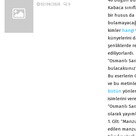
02/08/2026
0
Kabaca sınıfl
bir husus da 
bulamayacağı
kimler
hangi
künyelerini d
şenliklerde re
ediliyorlardı.
“Osmanlı Sara
bulacaksınız
Bu eserlerin 
ve bu metinl
bütün
yönleri
isimlerini ver
“Osmanlı Sara
olarak yayım
1. Cilt: “Ma
edilen manzum 