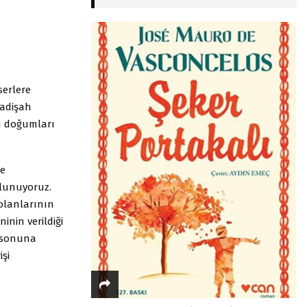
serlere
padişah
ın doğumları
de
ulunuyoruz.
olanlarının
ninin verildiği
n sonuna
işi