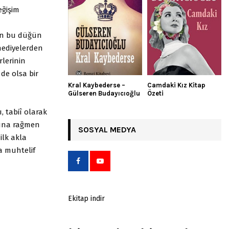
eğişim
ın bu düğün
 hediyelerden
lerinin
de olsa bir
Kral Kaybederse –
Camdaki Kız Kitap
Gülseren Budayıcıoğlu
Özeti
, tabiî olarak
Buna rağmen
SOSYAL MEDYA
lk akla
a muhtelif
Ekitap indir