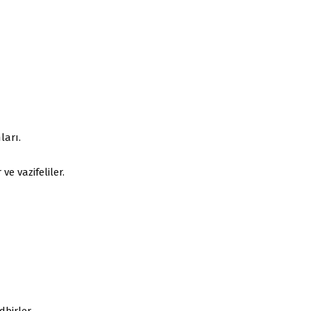
ları.
ve vazifeliler.
birler.