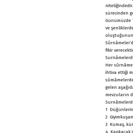
niteliğindedi
sürecinden geç
Günümüzde To
ve şenliklerd
oluştuğunun 
Sûrnâmeler’d
fikir verecekt
Surnâmelerde
Her sûrnâmeni
ihtiva ettiğ
sûmâmelerde
gelen aşağıda
mevzuların da
Surnâmelerde
1 Düğünlerin 
2 Giyimkuşam
3 Kumaş, kürk
4 Kapkacak is