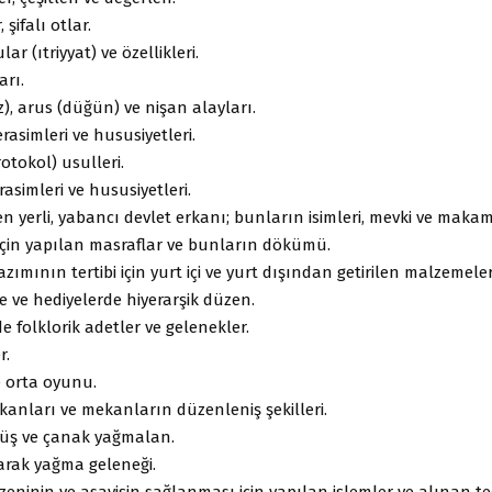
 şifalı otlar.
ar (ıtriyyat) ve özellikleri.
arı.
iz), arus (düğün) ve nişan alayları.
asimleri ve hususiyetleri.
rotokol) usulleri.
simleri ve hususiyetleri.
en yerli, yabancı devlet erkanı; bunların isimleri, mevki ve makam
için yapılan masraflar ve bunların dökümü.
ımının tertibi için yurt içi ve yurt dışından getirilen malzemeler 
de ve hediyelerde hiyerarşik düzen.
 folklorik adetler ve gelenekler.
r.
e orta oyunu.
anları ve mekanların düzenleniş şekilleri.
müş ve çanak yağmalan.
rak yağma geleneği.
ninin ve asayişin sağlanması için yapılan işlemler ve alınan ted