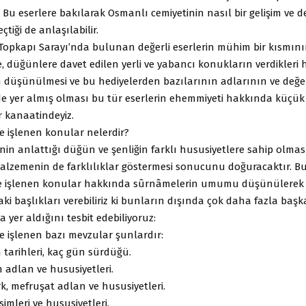
r. Bu eserlere bakılarak Osmanlı cemiyetinin nasıl bir gelişim ve d
tiği de anlaşılabilir.
pkapı Sarayı’nda bulunan değerli eserlerin mühim bir kısmın
e, düğünlere davet edilen yerli ve yabancı konukların verdikleri
düşünülmesi ve bu hediyelerden bazılarının adlarının ve değer
e yer almış olması bu tür eserlerin ehemmiyeti hakkında küçük 
ir kanaatindeyiz.
 işlenen konular nelerdir?
n anlattığı düğün ve şenliğin farklı hususiyetlere sahip olması
i malzemenin de farklılıklar göstermesi sonucunu doğuracaktır. 
 işlenen konular hakkında sûrnâmelerin umumu düşünülerek i
ki başlıkları verebiliriz ki bunların dışında çok daha fazla başk
 yer aldığını tesbit edebiliyoruz:
 işlenen bazı mevzular şunlardır:
tarihleri, kaç gün sürdüğü.
 adlan ve hususiyetleri.
, mefruşat adlan ve hususiyetleri.
imleri ve hususiyetleri.