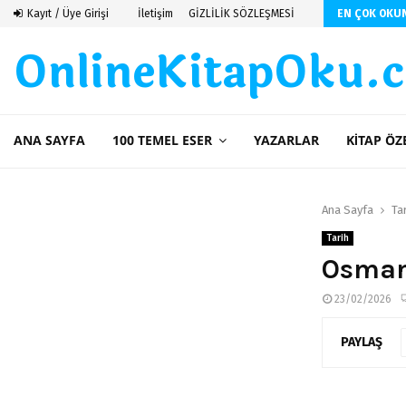
 De Saint Exupery
Kayıt / Üye Girişi
İletişim
GİZLİLİK SÖZLEŞMESİ
EN ÇOK OKU
OnlineKitapOku.
ANA SAYFA
100 TEMEL ESER
YAZARLAR
KITAP ÖZ
Ana Sayfa
Ta
Tarih
Osmanl
23/02/2026
PAYLAŞ