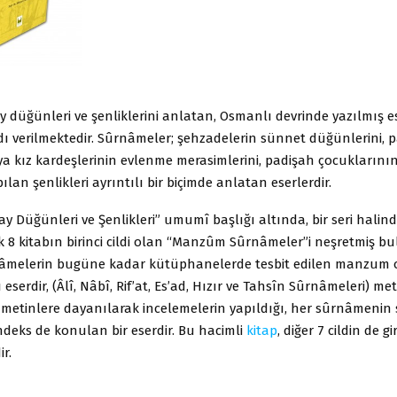
 düğünleri ve şenliklerini anlatan, Osmanlı devrinde yazılmış e
ı verilmektedir. Sûrnâmeler; şehzadelerin sünnet düğünlerini, 
ya kız kardeşlerinin evlenme merasimlerini, padişah çocukların
pılan şenlikleri ayrıntılı bir biçimde anlatan eserlerdir.
y Düğünleri ve Şenlikleri” umumî başlığı altında, bir seri halin
 8 kitabın birinci cildi olan “Manzûm Sûrnâmeler”i neşretmiş b
nâmelerin bugüne kadar kütüphanelerde tesbit edilen manzum 
 eserdir, (Âlî, Nâbî, Rif’at, Es’ad, Hızır ve Tahsîn Sûrnâmeleri) met
al metinlere dayanılarak incelemelerin yapıldığı, her sûrnâmeni
 indeks de konulan bir eserdir. Bu hacimli
kitap
, diğer 7 cildin de gir
r.