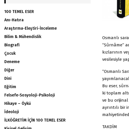
100 TEMEL ESER
Anı-Hatıra
Araştırma-Eleştiri-İnceleme
Bilim & Mühendislik
Osmanlı saray
“Sûrnâme” ad
Biografi
kızlarının ve
Çocuk
vesilesiyle ya
Deneme
Diğer
“Osmanlı Sara
yayımlanacak
Dini
Bu eser, sûr
Eğitim
ki toplam altı
Felsefe-Sosyoloji-Psikoloji
ve bu orijin
Hikaye – Öykü
ayrıntılı bir
İdeoloji
mahiyetindedi
İLKÖĞRETİM İÇİN 100 TEMEL ESER
TAKDİM
Kişisel Gelişim