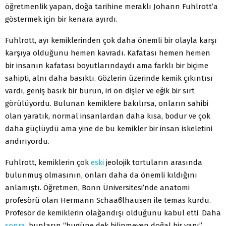
öğretmenlik yapan, doğa tarihine meraklı Johann Fuhlrott’a
göstermek için bir kenara ayırdı.
Fuhlrott, ayı kemiklerinden çok daha önemli bir olayla karşı
karşıya olduğunu hemen kavradı. Kafatası hemen hemen
bir insanın kafatası boyutlarındaydı ama farklı bir biçime
sahipti, alnı daha basıktı. Gözlerin üzerinde kemik çıkıntısı
vardı, geniş basık bir burun, iri ön dişler ve eğik bir sırt
görülüyordu. Bulunan kemiklere bakılırsa, onların sahibi
olan yaratık, normal insanlardan daha kısa, bodur ve çok
daha güçlüydü ama yine de bu kemikler bir insan iskeletini
andırıyordu.
Fuhlrott, kemiklerin çok
eski
jeolojik tortuların arasında
bulunmuş olmasının, onları daha da önemli kıldığını
anlamıştı. Öğretmen, Bonn Üniversitesi’nde anatomi
profesörü olan Hermann Schaaϐlhausen ile temas kurdu.
Profesör de kemiklerin olağandışı olduğunu kabul etti. Daha
sonra
, bunların “bugüne dek bilinmeyen doğal bir yapı”