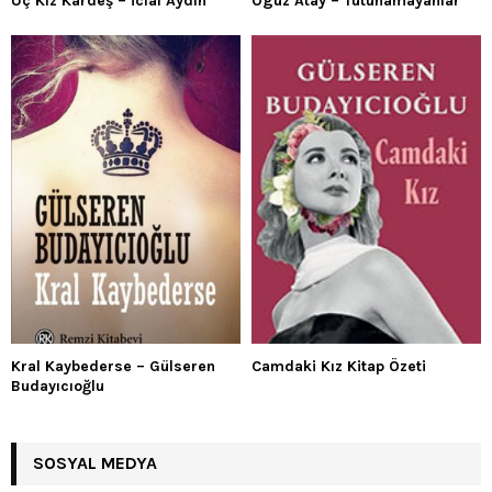
Üç Kız Kardeş – İclal Aydın
Oguz Atay – Tutunamayanlar
Kral Kaybederse – Gülseren
Camdaki Kız Kitap Özeti
Budayıcıoğlu
SOSYAL MEDYA