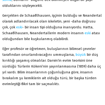
olduklarını söyleyecekti.
Gerçekten de Schaaϐlhausen, işçinin bulduğu ve Neandertal
olarak adlandırılacak olan iskeletin, yeni -daha doğrusu
çok, çok
eski
- bir insan tipi olduğuna inanıyordu. Hatta,
Schaaϐlhausen, Neandertallerin modern insanın
eski
atası
olduğundan bile kuşkulanmış olabilirdi.
Eğer profesör ve öğretmen, buluşlarının bilimsel çevreler
tarafından onurlandıracağını ummuşlarsa,
büyük
bir düş
kırıklığı yaşamış olmalılar. Darvin’in evrim teorisini öne
sürdüğü Türlerin Kökeni’nin yayınlanmasına (1859) daha üç
yıl vardı. Bilim insanlarının çoğunluğuna göre, insanın
bırakalım şu kemiklerin ait olduğu türü, bir başka türden
evrimleştiği ϐikri tam bir saçmalıktı.