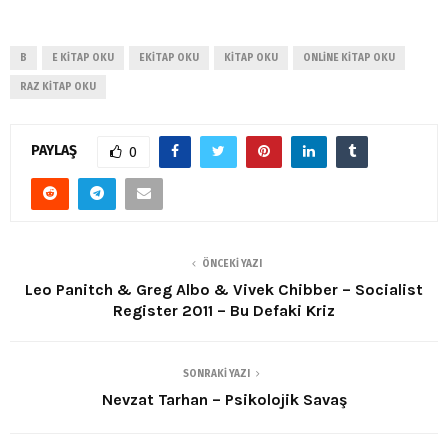
B
E KITAP OKU
EKITAP OKU
KITAP OKU
ONLINE KITAP OKU
RAZ KITAP OKU
PAYLAŞ
0
ÖNCEKI YAZI
Leo Panitch & Greg Albo & Vivek Chibber – Socialist
Register 2011 – Bu Defaki Kriz
SONRAKI YAZI
Nevzat Tarhan – Psikolojik Savaş