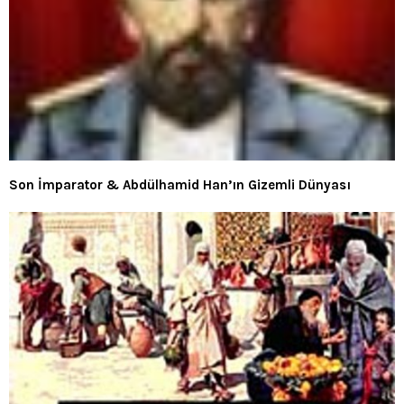
Son İmparator & Abdülhamid Han’ın Gizemli Dünyası