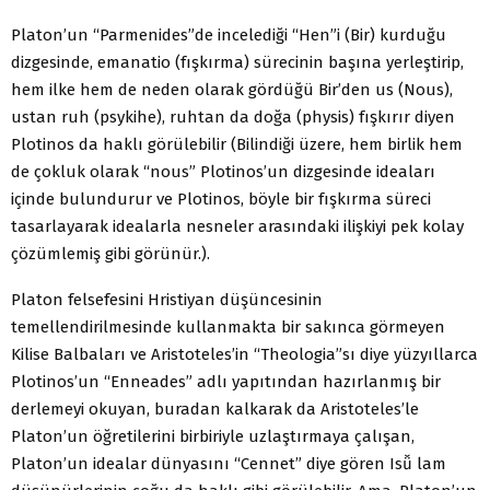
Platon’un “Parmenides”de incelediği “Hen”i (Bir) kurduğu
dizgesinde, emanatio (fışkırma) sürecinin başına yerleştirip,
hem ilke hem de neden olarak gördüğü Bir’den us (Nous),
ustan ruh (psykihe), ruhtan da doğa (physis) fışkırır diyen
Plotinos da haklı görülebilir (Bilindiği üzere, hem birlik hem
de çokluk olarak “nous” Plotinos’un dizgesinde ideaları
içinde bulundurur ve Plotinos, böyle bir fışkırma süreci
tasarlayarak idealarla nesneler arasındaki ilişkiyi pek kolay
çözümlemiş gibi görünür.).
Platon felsefesini Hristiyan düşüncesinin
temellendirilmesinde kullanmakta bir sakınca görmeyen
Kilise Balbaları ve Aristoteles’in “Theologia”sı diye yüzyıllarca
Plotinos’un “Enneades” adlı yapıtından hazırlanmış bir
derlemeyi okuyan, buradan kalkarak da Aristoteles’le
Platon’un öğretilerini birbiriyle uzlaştırmaya çalışan,
Platon’un idealar dünyasını “Cennet” diye gören Isǚ lam