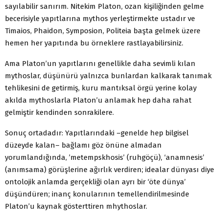
sayılabilir sanırım. Nitekim Platon, ozan kişiliğinden gelme
becerisiyle yapıtlarına mythos yerleştirmekte ustadır ve
Timaios, Phaidon, Symposion, Politeia başta gelmek üzere
hemen her yapıtında bu örneklere rastlayabilirsiniz.
Ama Platon’un yapıtlarını genellikle daha sevimli kılan
mythoslar, düşünürü yalnızca bunlardan kalkarak tanımak
tehlikesini de getirmiş, kuru mantıksal örgü yerine kolay
akılda mythoslarla Platon’u anlamak hep daha rahat
gelmiştir kendinden sonrakilere.
Sonuç ortadadır: Yapıtlarındaki –genelde hep bilgisel
düzeyde kalan– bağlamı göz önüne almadan
yorumlandığında, ’metempskhosis’ (ruhgöçü), ‘anamnesis’
(anımsama) görüşlerine ağırlık verdiren; idealar dünyası diye
ontolojik anlamda gerçekliği olan ayrı bir ‘öte dünya’
düşündüren; inanç konularının temellendirilmesinde
Platon’u kaynak gösterttiren mhythoslar.