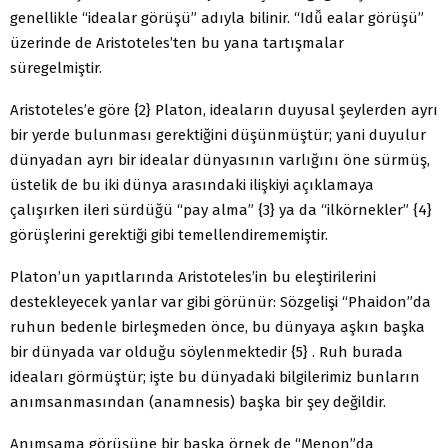
genellikle “idealar görüşü” adıyla bilinir. “Idǚ ealar görüşü”
üzerinde de Aristoteles’ten bu yana tartışmalar
süregelmiştir.
Aristoteles’e göre {2} Platon, ideaların duyusal şeylerden ayrı
bir yerde bulunması gerektiğini düşünmüştür; yani duyulur
dünyadan ayrı bir idealar dünyasının varlığını öne sürmüş,
üstelik de bu iki dünya arasındaki ilişkiyi açıklamaya
çalışırken ileri sürdüğü “pay alma” {3} ya da “ilkörnekler” {4}
görüşlerini gerektiği gibi temellendirememiştir.
Platon’un yapıtlarında Aristoteles’in bu eleştirilerini
destekleyecek yanlar var gibi görünür: Sözgelişi “Phaidon”da
ruhun bedenle birleşmeden önce, bu dünyaya aşkın başka
bir dünyada var olduğu söylenmektedir {5} . Ruh burada
ideaları görmüştür; işte bu dünyadaki bilgilerimiz bunların
anımsanmasından (anamnesis) başka bir şey değildir.
Anımsama görüşüne bir başka örnek de “Menon”da