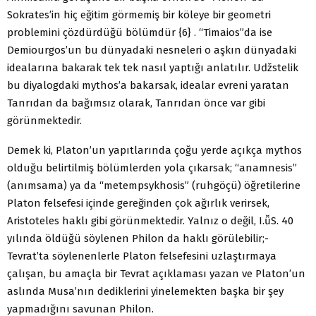
Sokrates’in hiç eğitim görmemiş bir köleye bir geometri
problemini çözdürdüğü bölümdür {6} . “Timaios”da ise
Demiourgos’un bu dünyadaki nesneleri o aşkın dünyadaki
idealarına bakarak tek tek nasıl yaptığı anlatılır. Uǆstelik
bu diyalogdaki mythos’a bakarsak, idealar evreni yaratan
Tanrıdan da bağımsız olarak, Tanrıdan önce var gibi
görünmektedir.
Demek ki, Platon’un yapıtlarında çoğu yerde açıkça mythos
olduğu belirtilmiş bölümlerden yola çıkarsak; “anamnesis”
(anımsama) ya da “metempsykhosis” (ruhgöçü) öğretilerine
Platon felsefesi içinde gereğinden çok ağırlık verirsek,
Aristoteles haklı gibi görünmektedir. Yalnız o değil, I.ǚS. 40
yılında öldüğü söylenen Philon da haklı görülebilir;-
Tevrat’ta söylenenlerle Platon felsefesini uzlaştırmaya
çalışan, bu amaçla bir Tevrat açıklaması yazan ve Platon’un
aslında Musa’nın dediklerini yinelemekten başka bir şey
yapmadığını savunan Philon.