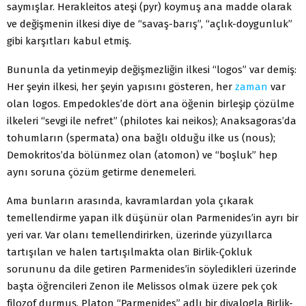
saymışlar. Herakleitos ateşi (pyr) koymuş ana madde olarak
ve değişmenin ilkesi diye de “savaş-barış”, “açlık-doygunluk”
gibi karşıtları kabul etmiş.
Bununla da yetinmeyip değişmezliğin ilkesi “logos” var demiş:
Her şeyin ilkesi, her şeyin yapısını gösteren, her
zaman
var
olan logos. Empedokles’de dört ana öğenin birleşip çözülme
ilkeleri “sevgi ile nefret” (philotes kai neikos); Anaksagoras’da
tohumların (spermata) ona bağlı olduğu ilke us (nous);
Demokritos’da bölünmez olan (atomon) ve “boşluk” hep
aynı soruna çözüm getirme denemeleri.
Ama bunların arasında, kavramlardan yola çıkarak
temellendirme yapan ilk düşünür olan Parmenides’in ayrı bir
yeri var. Var olanı temellendirirken, üzerinde yüzyıllarca
tartışılan ve halen tartışılmakta olan Birlik-Çokluk
sorununu da dile getiren Parmenides’in söyledikleri üzerinde
başta öğrencileri Zenon ile Melissos olmak üzere pek çok
filozof durmuş, Platon “Parmenides” adlı bir diyalogla Birlik-