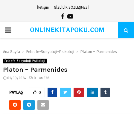
İletişim
GİZLİLİK SÖZLEŞMESİ
Facebook
Youtube
ONLİNEKİTAPOKU.COM
PRIMARY
MENU
Ana Sayfa
Felsefe-Sosyoloji-Psikoloji
Platon – Parmenides
Felsefe-Sosyoloji-Psikoloji
Platon – Parmenides
01/09/2024
0
336
PAYLAŞ
0