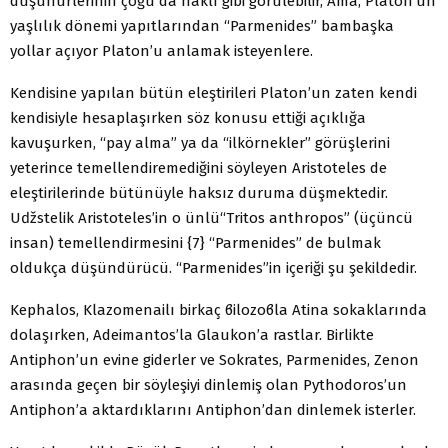
düşünürlerinin çoğu da haklı gibi görülebilir, Ama, Platon’un
yaşlılık dönemi yapıtlarından “Parmenides” bambaşka
yollar açıyor Platon’u anlamak isteyenlere.
Kendisine yapılan bütün eleştirileri Platon’un zaten kendi
kendisiyle hesaplaşırken söz konusu ettiği açıklığa
kavuşurken, “pay alma” ya da “ilkörnekler” görüşlerini
yeterince temellendiremediğini söyleyen Aristoteles de
eleştirilerinde bütünüyle haksız duruma düşmektedir.
Uǆstelik Aristoteles’in o ünlü“Tritos anthropos” (üçüncü
insan) temellendirmesini {7} “Parmenides” de bulmak
oldukça düşündürücü. “Parmenides”in içeriği şu şekildedir.
Kephalos, Klazomenailı birkaç ϐilozoϐla Atina sokaklarında
dolaşırken, Adeimantos’la Glaukon’a rastlar. Birlikte
Antiphon’un evine giderler ve Sokrates, Parmenides, Zenon
arasında geçen bir söyleşiyi dinlemiş olan Pythodoros’un
Antiphon’a aktardıklarını Antiphon’dan dinlemek isterler.