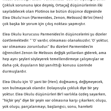
Çokluk sorununu iyice deşmiş, Ortaçağ düşünürlerinin ilki
sayılabilecek olan Plotinos ise bütün düşünce dizgesinde
Elea Okulu’nun (Parmenides, Zenon, Melissos) Bir’ini (Hen)
çok başka bir yorum için çıkış noktası yapmıştır.
Elea Okulu kurucusu Parmenides’in düşüncelerini şu dizeler
özetlemektedir: “ ‘O’ vardır, olmaması olanaksızdır; ‘O’ yoktur,
var olmaması zorunludur.” Bu dizeleri Parmenides’in
öğrencileri Zenon ile Melissos değişik yollardan giderek, ama
hep aynı şeyleri söyleyerek temellendirmeye çalışmışlar ve
daha çok, duyuların bizi yanılttığı konusu üzerinde
durmuşlardır.
Elea Okulu için ‘O’ yani bir (Hen), doğmamış, değişmeyecek,
son bulmayacak olandır. Dolayısıyla çokluk diye bir şey
yoktur. Elea Okulu düşünürleri Bir’i varlıkla özdeş sayarken,
“hiçbir şey” diye bir şeyin var olmasına karşı çıkarken; oluşu,
yok oluşu, parçalanmayı, başlangıcı, sonu, hareketi