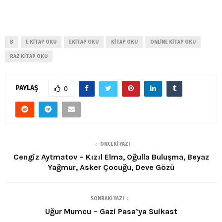
B
E KITAP OKU
EKITAP OKU
KITAP OKU
ONLINE KITAP OKU
RAZ KITAP OKU
PAYLAŞ
0
ÖNCEKI YAZI
Cengiz Aytmatov – Kızıl Elma, Oğulla Buluşma, Beyaz
Yağmur, Asker Çocuğu, Deve Gözü
SONRAKI YAZI
Uğur Mumcu – Gazi Pasa’ya Suikast