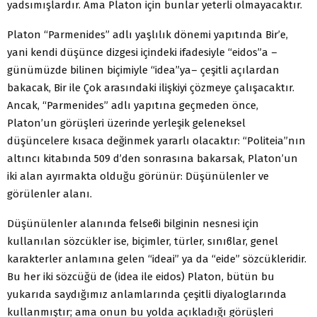
yadsımışlardır. Ama Platon için bunlar yeterli olmayacaktır.
Platon “Parmenides” adlı yaşlılık dönemi yapıtında Bir’e,
yani kendi düşünce dizgesi içindeki ifadesiyle “eidos”a –
günümüzde bilinen biçimiyle “idea”ya– çeşitli açılardan
bakacak, Bir ile Çok arasındaki ilişkiyi çözmeye çalışacaktır.
Ancak, “Parmenides” adlı yapıtına geçmeden önce,
Platon’un görüşleri üzerinde yerleşik geleneksel
düşüncelere kısaca değinmek yararlı olacaktır: “Politeia”nın
altıncı kitabında 509 d’den sonrasına bakarsak, Platon’un
iki alan ayırmakta olduğu görünür: Düşünülenler ve
görülenler alanı.
Düşünülenler alanında felseϐi bilginin nesnesi için
kullanılan sözcükler ise, biçimler, türler, sınıϐlar, genel
karakterler anlamına gelen “ideai” ya da “eide” sözcükleridir.
Bu her iki sözcüğü de (idea ile eidos) Platon, bütün bu
yukarıda saydığımız anlamlarında çeşitli diyaloglarında
kullanmıştır; ama onun bu yolda açıkladığı görüşleri