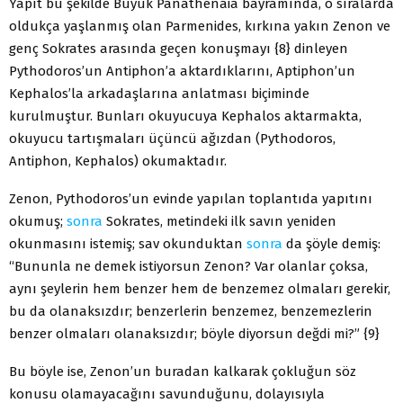
Yapıt bu şekilde Büyük Panathenaia bayramında, o sıralarda
oldukça yaşlanmış olan Parmenides, kırkına yakın Zenon ve
genç Sokrates arasında geçen konuşmayı {8} dinleyen
Pythodoros’un Antiphon’a aktardıklarını, Aptiphon’un
Kephalos’la arkadaşlarına anlatması biçiminde
kurulmuştur. Bunları okuyucuya Kephalos aktarmakta,
okuyucu tartışmaları üçüncü ağızdan (Pythodoros,
Antiphon, Kephalos) okumaktadır.
Zenon, Pythodoros’un evinde yapılan toplantıda yapıtını
okumuş;
sonra
Sokrates, metindeki ilk savın yeniden
okunmasını istemiş; sav okunduktan
sonra
da şöyle demiş:
“Bununla ne demek istiyorsun Zenon? Var olanlar çoksa,
aynı şeylerin hem benzer hem de benzemez olmaları gerekir,
bu da olanaksızdır; benzerlerin benzemez, benzemezlerin
benzer olmaları olanaksızdır; böyle diyorsun değdi mi?” {9}
Bu böyle ise, Zenon’un buradan kalkarak çokluğun söz
konusu olamayacağını savunduğunu, dolayısıyla