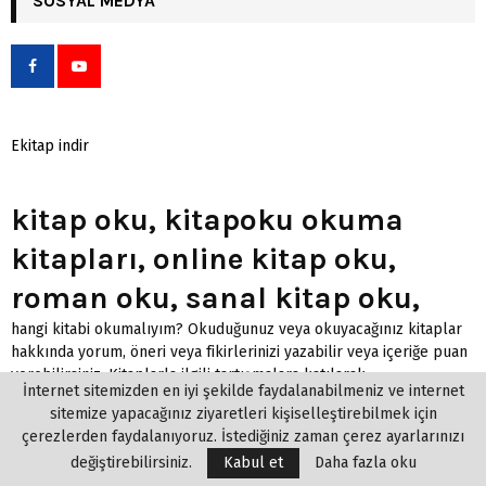
SOSYAL MEDYA
Ekitap indir
kitap oku, kitapoku okuma
kitapları, online kitap oku,
roman oku, sanal kitap oku,
hangi kitabi okumalıyım? Okuduğunuz veya okuyacağınız kitaplar
hakkında yorum, öneri veya fikirlerinizi yazabilir veya içeriğe puan
verebilirsiniz. Kitaplarla ilgili tartışmalara katılarak
İnternet sitemizden en iyi şekilde faydalanabilmeniz ve internet
arkadaşlarınıza önerebilirsiniz.
Kitap eklemek
ve paylaşmak için
sitemize yapacağınız ziyaretleri kişiselleştirebilmek için
kitap ekle linkini kullanabilirsiniz.
çerezlerden faydalanıyoruz. İstediğiniz zaman çerez ayarlarınızı
değiştirebilirsiniz.
Kabul et
Daha fazla oku