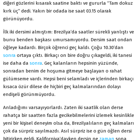
diğeri gözlerini kısarak saatine baktı ve gururla “Tam dokuz
kırk üç” dedi. Yakın bir odada ise saat 03.15 olarak
görünüyordu.
İlk iki dersimi almıştım: Brezilya’da saatler sürekli yanlıştı ve
bunu benden başkası umursamıyordu. Dersim saat ondan
öğleye kadardı. Birçok öğrenci geç kaldı. Çoğu 10.30’dan
sonra
ortaya çıktı. Birkaçı on bire doğru çıkageldi, iki tanesi
ise daha da
sonra
. Geç kalanların hepsinin yüzünde,
sonradan benim de hoşuma gitmeye başlayan o rahat
gülümseme vardı. Hepsi beni selamladı ve içlerinden birkaçı
kısaca özür dilese de hiçbiri geç kalmalarından dolayı
endişeli görünmüyordu.
Anladığımı varsayıyorlardı. Zaten iki saatlik olan derse
rahatça bir saatten fazla gecikebilmelerini izlemek kesinlikle
yeni bir kişisel deneyim olsa da, Brezilyalıların geç kalmaları
çok da sürpriz sayılmazdı. Asıl sürpriz ise o gün öğlen dersi
bitirirken geldi. Kaliforniya’dayken dersin ne
zaman
sona