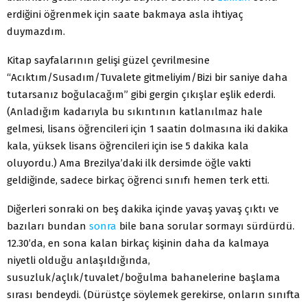
erdiğini öğrenmek için saate bakmaya asla ihtiyaç
duymazdım.
Kitap sayfalarının gelişi güzel çevrilmesine
“Acıktım/Susadım/Tuvalete gitmeliyim/Bizi bir saniye daha
tutarsanız boğulacağım” gibi gergin çıkışlar eşlik ederdi.
(Anladığım kadarıyla bu sıkıntının katlanılmaz hale
gelmesi, lisans öğrencileri için 1 saatin dolmasına iki dakika
kala, yüksek lisans öğrencileri için ise 5 dakika kala
oluyordu.) Ama Brezilya’daki ilk dersimde öğle vakti
geldiğinde, sadece birkaç öğrenci sınıfı hemen terk etti.
Diğerleri sonraki on beş dakika içinde yavaş yavaş çıktı ve
bazıları bundan
sonra
bile bana sorular sormayı sürdürdü.
12.30’da, en sona kalan birkaç kişinin daha da kalmaya
niyetli olduğu anlaşıldığında,
susuzluk/açlık/tuvalet/boğulma bahanelerine başlama
sırası bendeydi. (Dürüstçe söylemek gerekirse, onların sınıfta