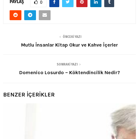
PAYLAŞ
0
ÖNCEKI YAZI
Mutlu İnsanlar Kitap Okur ve Kahve İçerler
SONRAKI YAZI
Domenico Losurdo – Köktendincilik Nedir?
BENZER İÇERİKLER