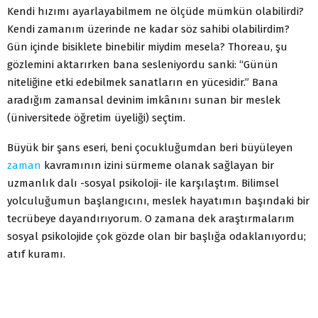
Kendi hızımı ayarlayabilmem ne ölçüde mümkün olabilirdi?
Kendi zamanım üzerinde ne kadar söz sahibi olabilirdim?
Gün içinde bisiklete binebilir miydim mesela? Thoreau, şu
gözlemini aktarırken bana sesleniyordu sanki: “Günün
niteliğine etki edebilmek sanatların en yücesidir.” Bana
aradığım zamansal devinim imkânını sunan bir meslek
(üniversitede öğretim üyeliği) seçtim.
Büyük bir şans eseri, beni çocukluğumdan beri büyüleyen
zaman
kavramının izini sürmeme olanak sağlayan bir
uzmanlık dalı -sosyal psikoloji- ile karşılaştım. Bilimsel
yolculuğumun başlangıcını, meslek hayatımın başındaki bir
tecrübeye dayandırıyorum. O zamana dek araştırmalarım
sosyal psikolojide çok gözde olan bir başlığa odaklanıyordu;
atıf kuramı.