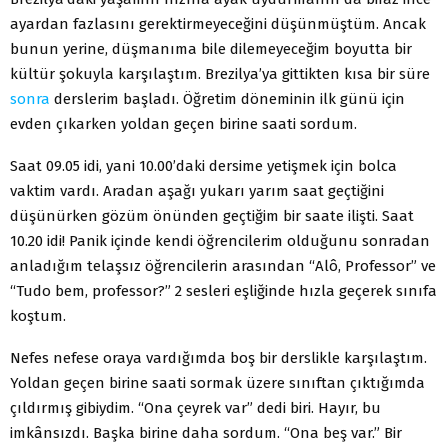
ayardan fazlasını gerektirmeyeceğini düşünmüştüm. Ancak
bunun yerine, düşmanıma bile dilemeyeceğim boyutta bir
kültür şokuyla karşılaştım. Brezilya’ya gittikten kısa bir süre
sonra
derslerim başladı. Öğretim döneminin ilk günü için
evden çıkarken yoldan geçen birine saati sordum.
Saat 09.05 idi, yani 10.00’daki dersime yetişmek için bolca
vaktim vardı. Aradan aşağı yukarı yarım saat geçtiğini
düşünürken gözüm önünden geçtiğim bir saate ilişti. Saat
10.20 idi! Panik içinde kendi öğrencilerim olduğunu sonradan
anladığım telaşsız öğrencilerin arasından “Alô, Professor” ve
“Tudo bem, professor?” 2 sesleri eşliğinde hızla geçerek sınıfa
koştum.
Nefes nefese oraya vardığımda boş bir derslikle karşılaştım.
Yoldan geçen birine saati sormak üzere sınıftan çıktığımda
çıldırmış gibiydim. “Ona çeyrek var” dedi biri. Hayır, bu
imkânsızdı. Başka birine daha sordum. “Ona beş var.” Bir