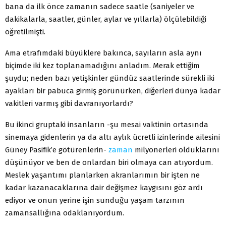
bana da ilk önce zamanın sadece saatle (saniyeler ve
dakikalarla, saatler, günler, aylar ve yıllarla) ölçülebildiği
öğretilmişti.
Ama etrafımdaki büyüklere bakınca, sayıların asla aynı
biçimde iki kez toplanamadığını anladım. Merak ettiğim
şuydu; neden bazı yetişkinler gündüz saatlerinde sürekli iki
ayakları bir pabuca girmiş görünürken, diğerleri dünya kadar
vakitleri varmış gibi davranıyorlardı?
Bu ikinci gruptaki insanların -şu mesai vaktinin ortasında
sinemaya gidenlerin ya da altı aylık ücretli izinlerinde ailesini
Güney Pasifik’e götürenlerin-
zaman
milyonerleri olduklarını
düşünüyor ve ben de onlardan biri olmaya can atıyordum.
Meslek yaşantımı planlarken akranlarımın bir işten ne
kadar kazanacaklarına dair değişmez kaygısını göz ardı
ediyor ve onun yerine işin sunduğu yaşam tarzının
zamansallığına odaklanıyordum.