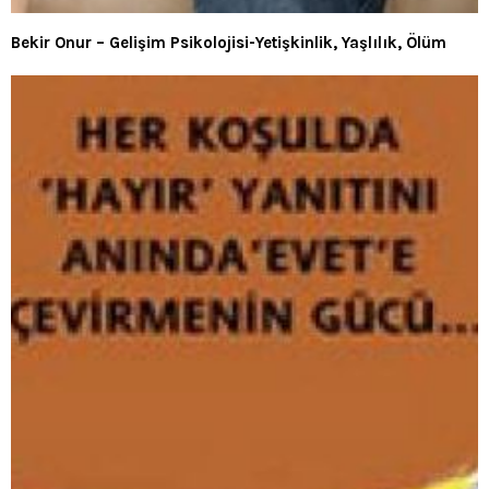
Bekir Onur – Gelişim Psikolojisi-Yetişkinlik, Yaşlılık, Ölüm