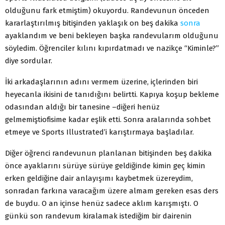
olduğunu fark etmiştim) okuyordu. Randevunun önceden
kararlaştırılmış bitişinden yaklaşık on beş dakika
sonra
ayaklandım ve beni bekleyen başka randevularım olduğunu
söyledim. Öğrenciler kılını kıpırdatmadı ve nazikçe “Kiminle?”
diye sordular.
İki arkadaşlarının adını vermem üzerine, içlerinden biri
heyecanla ikisini de tanıdığını belirtti. Kapıya koşup bekleme
odasından aldığı bir tanesine –diğeri henüz
gelmemiştiofisime kadar eşlik etti. Sonra aralarında sohbet
etmeye ve Sports Illustrated’i karıştırmaya başladılar.
Diğer öğrenci randevunun planlanan bitişinden beş dakika
önce ayaklarını sürüye sürüye geldiğinde kimin geç kimin
erken geldiğine dair anlayışımı kaybetmek üzereydim,
sonradan farkına varacağım üzere almam gereken esas ders
de buydu. O an içinse henüz sadece aklım karışmıştı. O
günkü son randevum kiralamak istediğim bir dairenin