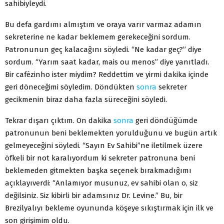
sahibiyleydi.
Bu defa gardımı almıştım ve oraya varır varmaz adamın
sekreterine ne kadar beklemem gerekeceğini sordum.
Patronunun geç kalacağını söyledi. “Ne kadar geç?” diye
sordum. “Yarım saat kadar, mais ou menos” diye yanıtladı.
Bir cafézinho ister miydim? Reddettim ve yirmi dakika içinde
geri döneceğimi söyledim. Döndükten
sonra
sekreter
gecikmenin biraz daha fazla süreceğini söyledi.
Tekrar dışarı çıktım. On dakika
sonra
geri döndüğümde
patronunun beni beklemekten yorulduğunu ve bugün artık
gelmeyeceğini söyledi. “Sayın Ev Sahibi”ne iletilmek üzere
öfkeli bir not karalıyordum ki sekreter patronuna beni
beklemeden gitmekten başka seçenek bırakmadığımı
açıklayıverdi: “Anlamıyor musunuz, ev sahibi olan o, siz
değilsiniz. Siz kibirli bir adamsınız Dr. Levine.” Bu, bir
Brezilyalıyı bekleme oyununda köşeye sıkıştırmak için ilk ve
son girişimim oldu.