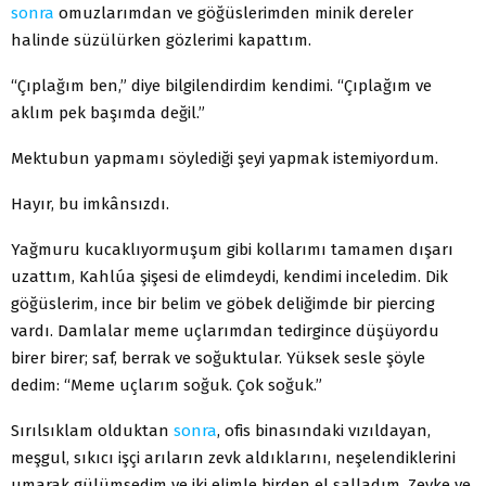
sonra
omuzlarımdan ve göğüslerimden minik dereler
halinde süzülürken gözlerimi kapattım.
“Çıplağım ben,” diye bilgilendirdim kendimi. “Çıplağım ve
aklım pek başımda değil.”
Mektubun yapmamı söylediği şeyi yapmak istemiyordum.
Hayır, bu imkânsızdı.
Yağmuru kucaklıyormuşum gibi kollarımı tamamen dışarı
uzattım, Kahlúa şişesi de elimdeydi, kendimi inceledim. Dik
göğüslerim, ince bir belim ve göbek deliğimde bir piercing
vardı. Damlalar meme uçlarımdan tedirgince düşüyordu
birer birer; saf, berrak ve soğuktular. Yüksek sesle şöyle
dedim: “Meme uçlarım soğuk. Çok soğuk.”
Sırılsıklam olduktan
sonra
, ofis binasındaki vızıldayan,
meşgul, sıkıcı işçi arıların zevk aldıklarını, neşelendiklerini
umarak gülümsedim ve iki elimle birden el salladım. Zevke ve