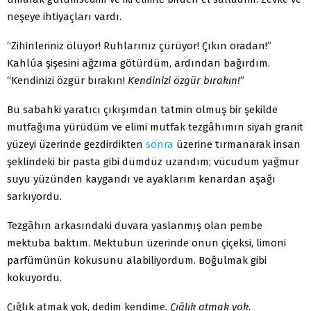
neşeye ihtiyaçları vardı.
“Zihinleriniz ölüyor! Ruhlarınız çürüyor! Çıkın oradan!”
Kahlúa şişesini ağzıma götürdüm, ardından bağırdım.
“Kendinizi özgür bırakın!
Kendinizi özgür bırakın!
”
Bu sabahki yaratıcı çıkışımdan tatmin olmuş bir şekilde
mutfağıma yürüdüm ve elimi mutfak tezgâhımın siyah granit
yüzeyi üzerinde gezdirdikten
sonra
üzerine tırmanarak insan
şeklindeki bir pasta gibi dümdüz uzandım; vücudum yağmur
suyu yüzünden kaygandı ve ayaklarım kenardan aşağı
sarkıyordu.
Tezgâhın arkasındaki duvara yaslanmış olan pembe
mektuba baktım. Mektubun üzerinde onun çiçeksi, limoni
parfümünün kokusunu alabiliyordum. Boğulmak gibi
kokuyordu.
Çığlık atmak yok, dedim kendime.
Çığlık atmak yok
.