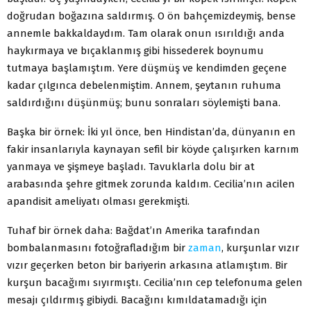
doğrudan boğazına saldırmış. O ön bahçemizdeymiş, bense
annemle bakkaldaydım. Tam olarak onun ısırıldığı anda
haykırmaya ve bıçaklanmış gibi hissederek boynumu
tutmaya başlamıştım. Yere düşmüş ve kendimden geçene
kadar çılgınca debelenmiştim. Annem, şeytanın ruhuma
saldırdığını düşünmüş; bunu sonraları söylemişti bana.
Başka bir örnek: İki yıl önce, ben Hindistan’da, dünyanın en
fakir insanlarıyla kaynayan sefil bir köyde çalışırken karnım
yanmaya ve şişmeye başladı. Tavuklarla dolu bir at
arabasında şehre gitmek zorunda kaldım. Cecilia’nın acilen
apandisit ameliyatı olması gerekmişti.
Tuhaf bir örnek daha: Bağdat’ın Amerika tarafından
bombalanmasını fotoğrafladığım bir
zaman
, kurşunlar vızır
vızır geçerken beton bir bariyerin arkasına atlamıştım. Bir
kurşun bacağımı sıyırmıştı. Cecilia’nın cep telefonuma gelen
mesajı çıldırmış gibiydi. Bacağını kımıldatamadığı için