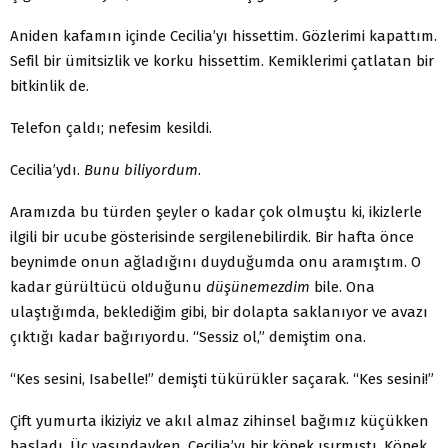
Aniden kafamın içinde Cecilia’yı hissettim. Gözlerimi kapattım.
Sefil bir ümitsizlik ve korku hissettim. Kemiklerimi çatlatan bir
bitkinlik de.
Telefon çaldı; nefesim kesildi.
Cecilia’ydı.
Bunu biliyordum
.
Aramızda bu türden şeyler o kadar çok olmuştu ki, ikizlerle
ilgili bir ucube gösterisinde sergilenebilirdik. Bir hafta önce
beynimde onun ağladığını duyduğumda onu aramıştım. O
kadar gürültücü olduğunu
düşünemezdim
bile. Ona
ulaştığımda, beklediğim gibi, bir dolapta saklanıyor ve avazı
çıktığı kadar bağırıyordu. “Sessiz ol,” demiştim ona.
“Kes sesini, Isabelle!” demişti tükürükler saçarak. “Kes sesini!”
Çift yumurta ikiziyiz ve akıl almaz zihinsel bağımız küçükken
başladı. Üç yaşındayken, Cecilia’yı bir köpek ısırmıştı. Köpek