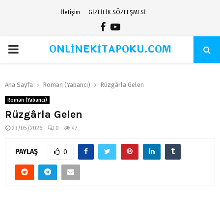
İletişim
GİZLİLİK SÖZLEŞMESİ
Facebook
Youtube
ONLİNEKİTAPOKU.COM
PRIMARY
MENU
Ana Sayfa
Roman (Yabancı)
Rüzgârla Gelen
Roman (Yabancı)
Rüzgârla Gelen
23/05/2026
0
47
PAYLAŞ
0