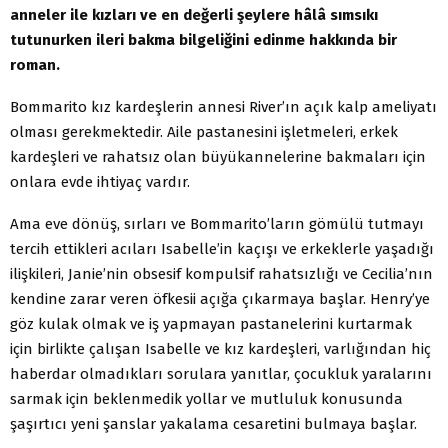
anneler ile kızları ve en değerli şeylere hâlâ sımsıkı
tutunurken ileri bakma bilgeliğini edinme hakkında bir
roman.
Bommarito kız kardeşlerin annesi River’ın açık kalp ameliyatı
olması gerekmektedir. Aile pastanesini işletmeleri, erkek
kardeşleri ve rahatsız olan büyükannelerine bakmaları için
onlara evde ihtiyaç vardır.
Ama eve dönüş, sırları ve Bommarito’ların gömülü tutmayı
tercih ettikleri acıları Isabelle’in kaçışı ve erkeklerle yaşadığı
ilişkileri, Janie’nin obsesif kompulsif rahatsızlığı ve Cecilia’nın
kendine zarar veren öfkesii açığa çıkarmaya başlar. Henry’ye
göz kulak olmak ve iş yapmayan pastanelerini kurtarmak
için birlikte çalışan Isabelle ve kız kardeşleri, varlığından hiç
haberdar olmadıkları sorulara yanıtlar, çocukluk yaralarını
sarmak için beklenmedik yollar ve mutluluk konusunda
şaşırtıcı yeni şanslar yakalama cesaretini bulmaya başlar.