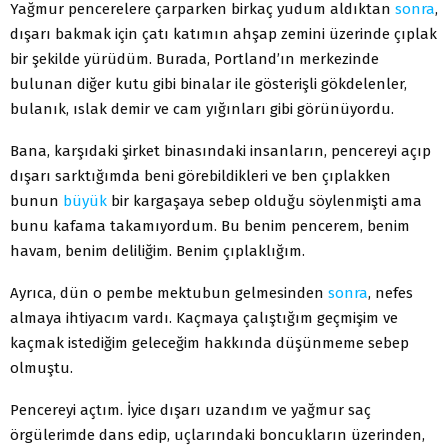
Yağmur pencerelere çarparken birkaç yudum aldıktan
sonra
,
dışarı bakmak için çatı katımın ahşap zemini üzerinde çıplak
bir şekilde yürüdüm. Burada, Portland’ın merkezinde
bulunan diğer kutu gibi binalar ile gösterişli gökdelenler,
bulanık, ıslak demir ve cam yığınları gibi görünüyordu.
Bana, karşıdaki şirket binasındaki insanların, pencereyi açıp
dışarı sarktığımda beni görebildikleri ve ben çıplakken
bunun
büyük
bir kargaşaya sebep olduğu söylenmişti ama
bunu kafama takamıyordum. Bu benim pencerem, benim
havam, benim deliliğim. Benim çıplaklığım.
Ayrıca, dün o pembe mektubun gelmesinden
sonra
, nefes
almaya ihtiyacım vardı. Kaçmaya çalıştığım geçmişim ve
kaçmak istediğim geleceğim hakkında düşünmeme sebep
olmuştu.
Pencereyi açtım. İyice dışarı uzandım ve yağmur saç
örgülerimde dans edip, uçlarındaki boncukların üzerinden,