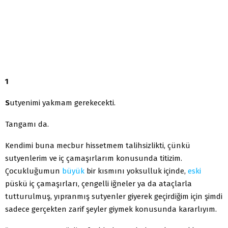
1
S
utyenimi yakmam gerekecekti.
Tangamı da.
Kendimi buna mecbur hissetmem talihsizlikti, çünkü
sutyenlerim ve iç çamaşırlarım konusunda titizim.
Çocukluğumun
büyük
bir kısmını yoksulluk içinde,
eski
püskü iç çamaşırları, çengelli iğneler ya da ataçlarla
tutturulmuş, yıpranmış sutyenler giyerek geçirdiğim için şimdi
sadece gerçekten zarif şeyler giymek konusunda kararlıyım.