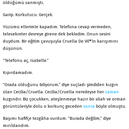
öldüğümü sanmıştı.
Garip. Korkutucu. Gerçek.
Yüzümü ellerimle kapadım. Telefona cevap vermeden,
telesekreter devreye girene dek bekledim. Onun sesini
duydum. Bir eğitim çavuşuyla Cruella De Vil
*
’in karışımını
düşünün.
“Telefonu aç, Isabelle.”
Kıpırdamadım.
“Orada olduğunu biliyorum,” diye suçladı şimdiden kızgın
olan Cecilia/Cruella. Cecilia/Cruella neredeyse her
zaman
kızgındır. Biz çocukken, ateşlenmeye hazır bir silah ve orman
görüntüleriyle dolu o korkunç geceden
sonra
böyle olmuştu.
Başımı hafifçe tezgâha vurdum. “Burada değilim,” diye
mırıldandım.