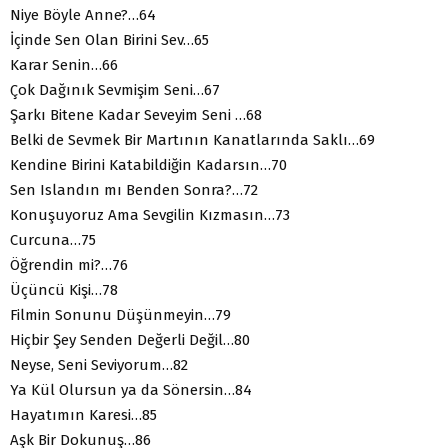
Niye Böyle Anne?…64
İçinde Sen Olan Birini Sev…65
Karar Senin…66
Çok Dağınık Sevmişim Seni…67
Şarkı Bitene Kadar Seveyim Seni …68
Belki de Sevmek Bir Martının Kanatlarında Saklı…69
Kendine Birini Katabildiğin Kadarsın…70
Sen Islandın mı Benden Sonra?…72
Konuşuyoruz Ama Sevgilin Kızmasın…73
Curcuna…75
Öğrendin mi?…76
Üçüncü Kişi…78
Filmin Sonunu Düşünmeyin…79
Hiçbir Şey Senden Değerli Değil…80
Neyse, Seni Seviyorum…82
Ya Kül Olursun ya da Sönersin…84
Hayatımın Karesi…85
Aşk Bir Dokunuş…86