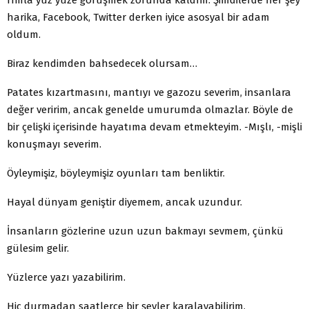
harika, Facebook, Twitter derken iyice asosyal bir adam
oldum.
Biraz kendimden bahsedecek olursam…
Patates kızartmasını, mantıyı ve gazozu severim, insanlara
değer veririm, ancak genelde umurumda olmazlar. Böyle de
bir çelişki içerisinde hayatıma devam etmekteyim. -Mışlı, -mişli
konuşmayı severim.
Öyleymişiz, böyleymişiz oyunları tam benliktir.
Hayal dünyam geniştir diyemem, ancak uzundur.
İnsanların gözlerine uzun uzun bakmayı sevmem, çünkü
gü­lesim gelir.
Yüzlerce yazı yazabilirim.
Hiç durmadan saatlerce bir şeyler karalayabilirim.