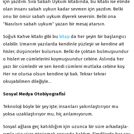
için yaz­dım. Sıra Sabah Uykum kitabında, bu kitabı ise elinde
olan insanı sabah uykun kadar sevmen için yazdım. Belki
onu bir ömür sabah uykum diyerek seversin. Belki ona
“Nasılsın sabah uykum” yazan bir mesaj atarsın.
Soğuk Kahve kitabı gibi bu
kitap
da her şeyin bir başlangıcı
olabilir. Umarım yazılarda kendinle yüzleşir ve kendine ait
hisler, düşünceler bulursun. Belki de çoktan bulmuşsundur
o hisleri ve cümlelerini koymuşsundur cebine. Aslında her
yazı bir cümledir ve sen kendi cümleni mutlaka cebine koy.
Her ne olursa olsun kendine iyi bak. Tekrar tekrar
okuyabilmen dileğiyle…
Sosyal Medya Otobiyografisi
Teknoloji böyle bir şey işte; insanları yakınlaştırıyor mu
yoksa uzaklaştırıyor mu, hiç anlamıyorum.
Sosyal ağlara geç katıldığım için uzunca bir süre arkadaşla­
rımla yüz yüze görüşmek zorunda kaldım. Şimdilerde her şey