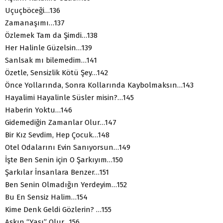
Uçuçböceği…136
Zamanaşımı…137
Özlemek Tam da Şimdi…138
Her Halinle Güzelsin…139
Sanlsak mı bilemedim…141
Özetle, Sensizlik Kötü Şey…142
Önce Yollarında, Sonra Kollarında Kaybolmaksın…143
Hayalimi Hayalinle Süsler misin?…145
Haberin Yoktu…146
Gidemediğin Zamanlar Olur…147
Bir Kız Sevdim, Hep Çocuk…148
Otel Odalarını Evin Sanıyorsun…149
İşte Ben Senin için O Şarkıyım…150
Şarkılar İnsanlara Benzer…151
Ben Senin Olmadığın Yerdeyim…152
Bu En Sensiz Halim…154
Kime Denk Geldi Gözlerin? …155
Aşkın “Yaşı” Olur…156