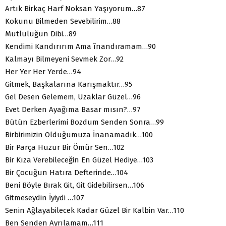
Artık Birkaç Harf Noksan Yaşıyorum…87
Kokunu Bilmeden Sevebilirim…88
Mutluluğun Dibi…89
Kendimi Kandırırım Ama înandıramam…90
Kalmayı Bilmeyeni Sevmek Zor…92
Her Yer Her Yerde…94
Gitmek, Başkalarına Karışmaktır…95
Gel Desen Gelemem, Uzaklar Güzel…96
Evet Derken Ayağıma Basar mısın?…97
Bütün Ezberlerimi Bozdum Senden Sonra…99
Birbirimizin Olduğumuza İnanamadık…100
Bir Parça Huzur Bir Ömür Sen…102
Bir Kıza Verebileceğin En Güzel Hediye…103
Bir Çocuğun Hatıra Defterinde…104
Beni Böyle Bırak Git, Git Gidebilirsen…106
Gitmeseydin İyiydi …107
Senin Ağlayabilecek Kadar Güzel Bir Kalbin Var…110
Ben Senden Ayrılamam…111