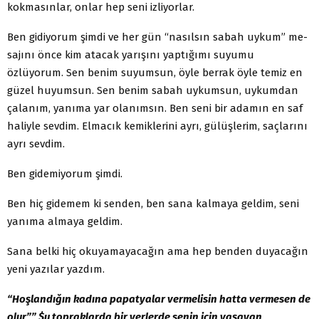
kokmasınlar, onlar hep seni izliyorlar.
Ben gidiyorum şimdi ve her gün “nasılsın sabah uykum” me­
sajını önce kim atacak yarışını yaptığımı suyumu
özlüyorum. Sen benim suyumsun, öyle berrak öyle temiz en
güzel huyumsun. Sen benim sabah uykumsun, uykumdan
çalanım, yanıma yar olanımsın. Ben seni bir adamın en saf
haliyle sevdim. Elmacık kemikle­rini ayrı, gülüşlerim, saçlarını
ayrı sevdim.
Ben gidemiyorum şimdi.
Ben hiç gidemem ki senden, ben sana kalmaya geldim, seni
yanıma almaya geldim.
Sana belki hiç okuyamayacağın ama hep benden duyacağın
yeni yazılar yazdım.
“Hoşlandığın kadına papatyalar vermelisin hatta vermesen de
olur”” $u topraklarda bir yerlerde senin için yaşayan