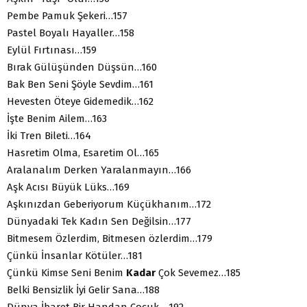
Pembe Pamuk Şekeri…157
Pastel Boyalı Hayaller…158
Eylül Fırtınası…159
Bırak Gülüşünden Düşsün…160
Bak Ben Seni Şöyle Sevdim…161
Hevesten Öteye Gidemedik…162
İşte Benim Ailem…163
İki Tren Bileti…164
Hasretim Olma, Esaretim Ol…165
Aralanalım Derken Yaralanmayın…166
Aşk Acısı Büyük Lüks…169
Aşkınızdan Geberiyorum Küçükhanım…172
Dünyadaki Tek Kadın Sen Değilsin…177
Bitmesem Özlerdim, Bitmesen özlerdim…179
Çünkü İnsanlar Kötüler…181
Çünkü Kimse Seni Benim
Kadar
Çok Sevemez…185
Belki Bensizlik İyi Gelir Sana…188
Dünya İbaret Bir Handan Çocuk …192