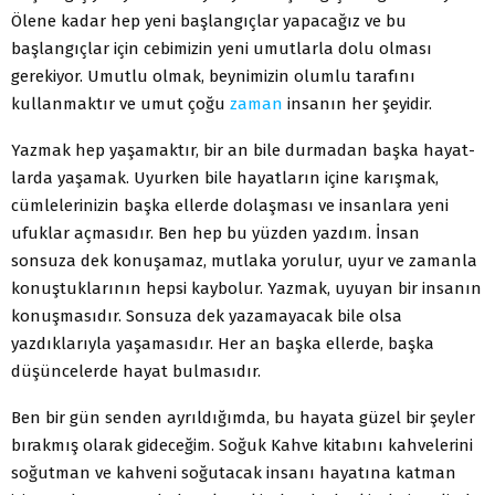
Ölene kadar hep yeni başlangıçlar yapacağız ve bu
başlangıçlar için cebimizin yeni umutlarla dolu olması
gerekiyor. Umutlu olmak, beynimizin olumlu tarafını
kullanmaktır ve umut çoğu
zaman
insanın her şe­yidir.
Yazmak hep yaşamaktır, bir an bile durmadan başka hayat­
larda yaşamak. Uyurken bile hayatların içine karışmak,
cümlele­rinizin başka ellerde dolaşması ve insanlara yeni
ufuklar açması­dır. Ben hep bu yüzden yazdım. İnsan
sonsuza dek konuşamaz, mutlaka yorulur, uyur ve zamanla
konuştuklarının hepsi kaybolur. Yazmak, uyuyan bir insanın
konuşmasıdır. Sonsuza dek yazama­yacak bile olsa
yazdıklarıyla yaşamasıdır. Her an başka ellerde, başka
düşüncelerde hayat bulmasıdır.
Ben bir gün senden ayrıldığımda, bu hayata güzel bir şeyler
bırakmış olarak gideceğim. Soğuk Kahve kitabını kahvelerini
so­ğutman ve kahveni soğutacak insanı hayatına katman