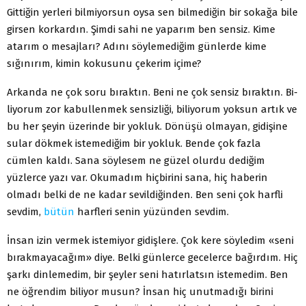
Gittiğin yerleri bilmiyor­sun oysa sen bilmediğin bir sokağa bile
girsen korkardın. Şim­di sahi ne yaparım ben sensiz. Kime
atarım o mesajları? Adını söylemediğim günlerde kime
sığınırım, kimin kokusunu çekerim içime?
Arkanda ne çok soru bıraktın. Beni ne çok sensiz bıraktın. Bi­
liyorum zor kabullenmek sensizliği, biliyorum yoksun artık ve
bu her şeyin üzerinde bir yokluk. Dönüşü olmayan, gidişine
sular dökmek istemediğim bir yokluk. Bende çok fazla
cümlen kaldı. Sana söylesem ne güzel olurdu dediğim
yüzlerce yazı var. Okuma­dım hiçbirini sana, hiç haberin
olmadı belki de ne kadar sevildi­ğinden. Ben seni çok harfli
sevdim,
bütün
harfleri senin yüzünden sevdim.
İnsan izin vermek istemiyor gidişlere. Çok kere söyledim «seni
bırakmayacağım» diye. Belki günlerce gecelerce bağırdım. Hiç
şarkı dinlemedim, bir şeyler seni hatırlatsın istemedim. Ben
ne öğ­rendim biliyor musun? İnsan hiç unutmadığı birini