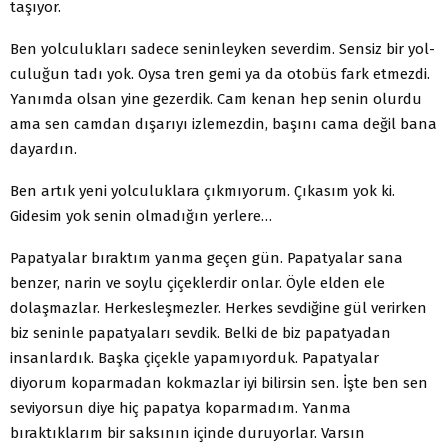
taşıyor.
Ben yolculukları sadece seninleyken severdim. Sensiz bir yol­
culuğun tadı yok. Oysa tren gemi ya da otobüs fark etmezdi.
Ya­nımda olsan yine gezerdik. Cam kenan hep senin olurdu
ama sen camdan dışarıyı izlemezdin, başını cama değil bana
dayardın.
Ben artık yeni yolculuklara çıkmıyorum. Çıkasım yok ki.
Gidesim yok senin olmadığın yerlere…
Papatyalar bıraktım yanma geçen gün. Papatyalar sana
ben­zer, narin ve soylu çiçeklerdir onlar. Öyle elden ele
dolaşmazlar. Herkesleşmezler. Herkes sevdiğine gül verirken
biz seninle papat­yaları sevdik. Belki de biz papatyadan
insanlardık. Başka çiçekle yapamıyorduk. Papatyalar
diyorum koparmadan kokmazlar iyi bilirsin sen. İşte ben sen
seviyorsun diye hiç papatya koparma­dım. Yanma
bıraktıklarım bir saksının içinde duruyorlar. Varsın