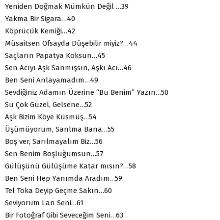
Yeniden Doğmak Mümkün Değil …39
Yakma Bir Sigara…40
Köprücük Kemiği…42
Müsaitsen Ofsayda Düşebilir miyiz?…44
Saçların Papatya Koksun…45
Sen Acıyı Aşk Sanmışsın, Aşkı Acı…46
Ben Seni Anlayamadım…49
Sevdiğiniz Adamın Üzerine “Bu Benim” Yazın…50
Su Çok Güzel, Gelsene…52
Aşk Bizim Köye Küsmüş…54
Üşümüyorum, Sanlma Bana…55
Boş ver, Sarılmayalım Biz…56
Sen Benim Boşluğumsun…57
Gülüşünü Gülüşüme Katar mısın?…58
Ben Seni Hep Yanımda Aradım…59
Tel Toka Deyip Geçme Sakın…60
Seviyorum Lan Seni…61
Bir Fotoğraf Gibi Seveceğim Seni…63