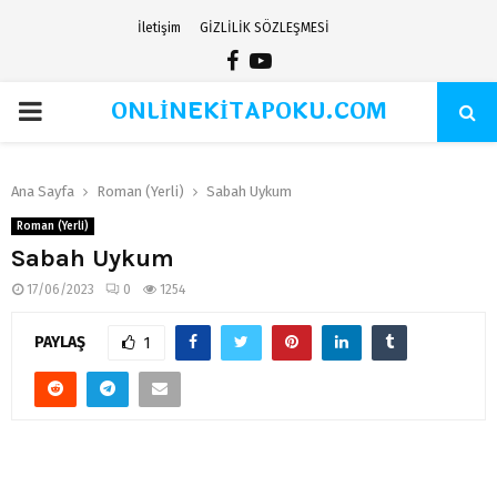
İletişim
GİZLİLİK SÖZLEŞMESİ
Facebook
Youtube
ONLİNEKİTAPOKU.COM
PRIMARY
MENU
Ana Sayfa
Roman (Yerli)
Sabah Uykum
Roman (Yerli)
Sabah Uykum
17/06/2023
0
1254
PAYLAŞ
1