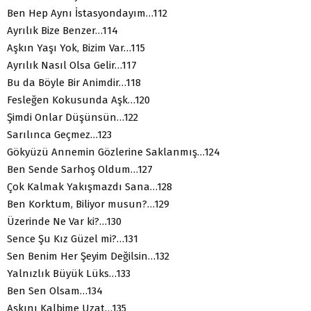
Ben Hep Aynı İstasyondayım…112
Ayrılık Bize Benzer…114
Aşkın Yaşı Yok, Bizim Var…115
Ayrılık Nasıl Olsa Gelir…117
Bu da Böyle Bir Animdir…118
Fesleğen Kokusunda Aşk…120
Şimdi Onlar Düşünsün…122
Sarılınca Geçmez…123
Gökyüzü Annemin Gözlerine Saklanmış…124
Ben Sende Sarhoş Oldum…127
Çok Kalmak Yakışmazdı Sana…128
Ben Korktum, Biliyor musun?…129
Üzerinde Ne Var ki?…130
Sence Şu Kız Güzel mi?…131
Sen Benim Her Şeyim Değilsin…132
Yalnızlık Büyük Lüks…133
Ben Sen Olsam…134
Aşkını Kalbime Uzat…135