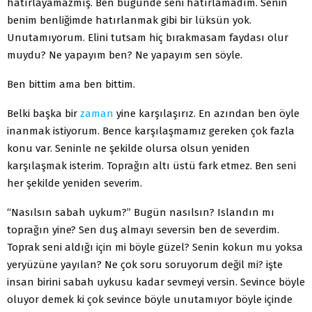
hatırlayamazmış. Ben bugünde seni hatırlamadım. Senin
benim benliğimde hatırlanmak gibi bir lüksün yok.
Unutamıyorum. Elini tutsam hiç bırakmasam faydası olur
muydu? Ne yapayım ben? Ne yapayım sen söyle.
Ben bittim ama ben bittim.
Belki başka bir
zaman
yine karşılaşırız. En azından ben öyle
inanmak istiyorum. Bence karşılaşmamız gereken çok fazla
konu var. Seninle ne şekilde olursa olsun yeniden
karşılaşmak isterim. Toprağın altı üstü fark etmez. Ben seni
her şekilde yeniden seve­rim.
“Nasılsın sabah uykum?” Bugün nasılsın? Islandın mı
toprağın yine? Sen duş almayı seversin ben de severdim.
Toprak seni aldığı için mi böyle güzel? Senin kokun mu yoksa
yeryüzüne yayılan? Ne çok soru soruyorum değil mi? işte
insan birini sabah uykusu kadar sevmeyi versin. Sevince böyle
oluyor demek ki çok sevince böyle unutamıyor böyle içinde