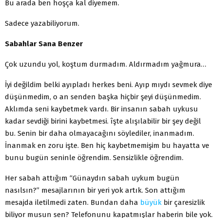
Bu arada ben hoşça kal diyemem.
Sadece yazabiliyorum.
Sabahlar Sana Benzer
Çok uzundu yol, koştum durmadım. Aldırmadım yağmura…
İyi değildim belki ayıpladı herkes beni. Ayıp mıydı sev­mek diye
düşünmedim, o an senden başka hiçbir şeyi düşünme­dim.
Aklımda seni kaybetmek vardı. Bir insanın sabah uykusu
kadar sevdiği birini kaybetmesi. îşte alışılabilir bir şey değil
bu. Senin bir daha olmayacağını söylediler, inanmadım.
İnanmak en zoru işte. Ben hiç kaybetmemişim bu hayatta ve
bunu bugün se­ninle öğrendim. Sensizlikle öğrendim.
Her sabah attığım “Günaydın sabah uykum bugün
nasılsın?” mesajlarının bir yeri yok artık. Son attığım
mesajda iletilmedi zaten. Bundan daha
büyük
bir çaresizlik
biliyor musun sen? Te­lefonunu kapatmışlar haberin bile yok.