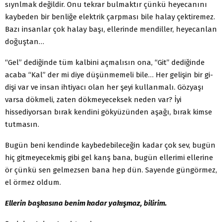
sıynlmak değildir. Onu tekrar bulmaktır çünkü heyecanını
kaybeden bir benliğe elektrik çarpması bile halay çektiremez.
Bazı insanlar çok halay başı, ellerinde mendiller, heyecanlan
doğuştan…
“Gel” dediğinde tüm kalbini açmalısın ona, “Git” dediğinde
acaba “Kal” der mi diye düşünmemeli bile… Her gelişin bir gi­
dişi var ve insan ihtiyacı olan her şeyi kullanmalı. Gözyaşı
varsa dökmeli, zaten dökmeyeceksek neden var? İyi
hissediyorsan bırak kendini gökyüzünden aşağı, bırak kimse
tutmasın.
Bugün beni kendinde kaybedebileceğin kadar çok sev, bugün
hiç gitmeyecekmiş gibi gel kanş bana, bugün ellerimi ellerine
ör çünkü sen gelmezsen bana hep dün. Sayende güngörmez,
el ör­mez oldum.
Ellerin başkasına benim kadar yakışmaz, bilirim.