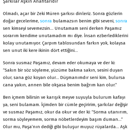
Şarkılar Aşkın Anahtarıdır
Olmadı, açar bir Zeki Müren şarkısı dinleriz. Sonra gözlerin
doğar gecelerime,
sonra
bulamazsın benim gibi seveni,
sonra
sen kimseyi sevemezsin… Unutamam seni derken Paşamız
sorarım kendime unutamadım mı diye. İnsan ezberledik­lerini
kolay unutamıyor. Çarpım tablosundan farkın yok, kolaysa
sen unut iki kere ikinin dört ettiğini…
Sonra susmaz Paşamız, devam eder okumaya ve der ki:
“Sakın bir söz söyleme, yüzüme bakma sakın, sesini duyan
olur, sana göz koyan olur… Düşmanımdır seni kim, bulursa
cana yakın, annen bile okşasa benim bağrım kan olur.”
Ben içmem bilirsin ve karışık meyve suyuyla bulurum kafayı
ya, seni bulamam. İçimden bir cümle geçiririm, şarkılar değişir
ve susmaz Paşamız, okur da okur ve der ki: “Sorma utanırım,
sorma söyleyemem, sorma nöbetlerdeyim başım duman…”
Olur mu, Paşa’nın dediği gibi buluşur muyuz rüyalarda… Aşk