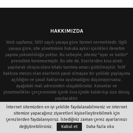
HAKKIMIZDA
Web sayfamız, 5651 sayılı yasaya göre hizmet vermektedir. İlgili
yasaya göre, site yönetiminin hukuka aykırı içerikleri denetim
yapma yükümlülüğü yoktur. Bu sebeple, sitemiz "uyar ve kaldır"
prensibini benimsemiştir. Bu site de, Eserlerden kısa alıntı
yapılarak okuyuculara kitabı tanıtma amacı güdülmüştür. Telif
hakkına mevzu olan eserlerin yasal olmayan bir şekilde paylaşıma
açıldığını ve yasal haklarına uyulmadığını düşünüyorsanız,
aşağıdaki mail adresinden ulaşabilirsiniz. Kanunlar ve
yönetmelikler çerçevesinde içerik kısa içinde kaldırılıp size dönüş
yapılacaktır.
İnternet sitemizden en iyi şekilde faydalanabilmeniz ve internet
Bize Ulaşın:
webiletisim29 @ gmail.com
sitemize yapacağınız ziyaretleri kişiselleştirebilmek için
çerezlerden faydalanıyoruz. İstediğiniz zaman çerez ayarlarınızı
değiştirebilirsiniz.
Kabul et
Daha fazla oku