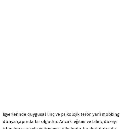
İşyerlerinde duygusal linç ve psikolojik terör, yani mobbing
dünya çapında bir olgudur. Ancak, eğitim ve bilinç düzeyi
istenilen seviyede gelişmemiş ülkelerde, bu dert daha da