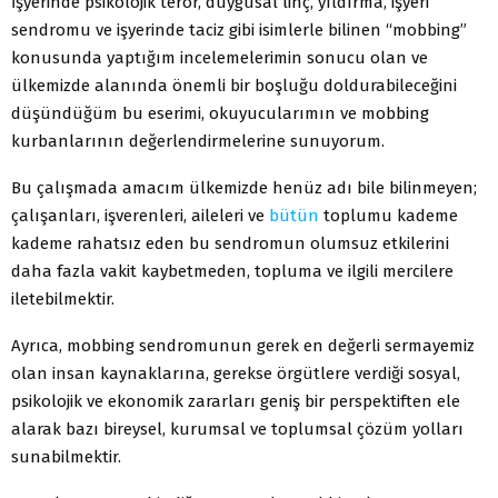
İşyerinde psikolojik terör, duygusal linç, yıldırma, işyeri
sendromu ve işyerinde taciz gibi isimlerle bilinen “mobbing”
konusunda yaptığım incelemelerimin sonucu olan ve
ülkemizde alanında önemli bir boşluğu doldurabileceğini
düşündüğüm bu eserimi, okuyucularımın ve mobbing
kurbanlarının değerlendirmelerine sunuyorum.
Bu çalışmada amacım ülkemizde henüz adı bile bilinmeyen;
çalışanları, işverenleri, aileleri ve
bütün
toplumu kademe
kademe rahatsız eden bu sendromun olumsuz etkilerini
daha fazla vakit kaybetmeden, topluma ve ilgili mercilere
iletebilmektir.
Ayrıca, mobbing sendromunun gerek en değerli sermayemiz
olan insan kaynaklarına, gerekse örgütlere verdiği sosyal,
psikolojik ve ekonomik zararları geniş bir perspektiften ele
alarak bazı bireysel, kurumsal ve toplumsal çözüm yolları
sunabilmektir.