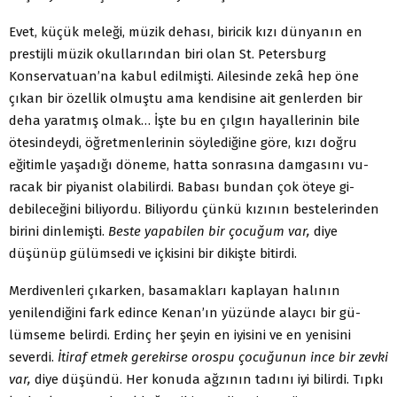
Evet, küçük meleği, müzik dehası, biricik kızı dünya­nın en
prestijli müzik okullarından biri olan St. Petersburg
Konservatuan’na kabul edilmişti. Ailesinde zekâ hep öne
çıkan bir özellik olmuştu ama kendisine ait genlerden bir
deha yaratmış olmak… İşte bu en çılgın hayallerinin bile
ötesindeydi, öğretmenlerinin söylediğine göre, kızı doğru
eğitimle yaşadığı döneme, hatta sonrasına damgasını vu­
racak bir piyanist olabilirdi. Babası bundan çok öteye gi­
debileceğini biliyordu. Biliyordu çünkü kızının bestelerin­den
birini dinlemişti.
Beste yapabilen bir çocuğum var,
diye
düşünüp gülümsedi ve içkisini bir dikişte bitirdi.
Merdivenleri çıkarken, basamakları kaplayan halının
yenilendiğini fark edince Kenan’ın yüzünde alaycı bir gü­
lümseme belirdi. Erdinç her şeyin en iyisini ve en yeni­sini
severdi.
İtiraf etmek gerekirse orospu çocuğunun ince bir zevki
var,
diye düşündü. Her konuda ağzının tadını iyi bi­lirdi. Tıpkı