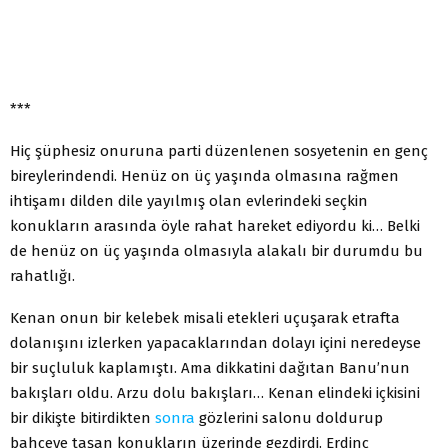
***
Hiç şüphesiz onuruna parti düzenlenen sosyetenin en genç
bireylerindendi. Henüz on üç yaşında olmasına rağ­men
ihtişamı dilden dile yayılmış olan evlerindeki seç­kin
konukların arasında öyle rahat hareket ediyordu ki… Belki
de henüz on üç yaşında olmasıyla alakalı bir du­rumdu bu
rahatlığı.
Kenan onun bir kelebek misali etekleri uçuşarak et­rafta
dolanışını izlerken yapacaklarından dolayı içini ne­redeyse
bir suçluluk kaplamıştı. Ama dikkatini dağıtan Banu’nun
bakışları oldu. Arzu dolu bakışları… Kenan elin­deki içkisini
bir dikişte bitirdikten
sonra
gözlerini salonu doldurup
bahçeye taşan konukların üzerinde gezdirdi. Erdinç