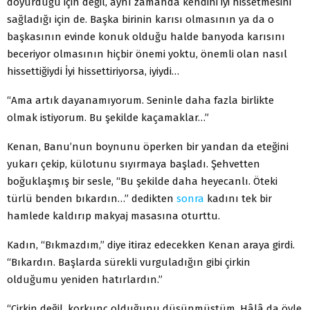
doyurduğu için değil, aynı zamanda kendini iyi hissetmesini
sağladığı için de. Başka birinin karısı ol­masının ya da o
başkasının evinde konuk olduğu halde banyoda karısını
beceriyor olmasının hiçbir önemi yoktu, önemli olan nasıl
hissettiğiydi İyi hissettiriyorsa, iyiydi…
“Ama artık dayanamıyorum. Seninle daha fazla bir­likte
olmak istiyorum. Bu şekilde kaçamaklar…”
Kenan, Banu’nun boynunu öperken bir yandan da ete­ğini
yukarı çekip, külotunu sıyırmaya başladı. Şehvetten
boğuklaşmış bir sesle, “Bu şekilde daha heyecanlı. Öteki
türlü benden bıkardın…” dedikten
sonra
kadını tek bir
hamlede kaldırıp makyaj masasına oturttu.
Kadın, “Bıkmazdım,” diye itiraz edecekken Kenan araya girdi.
“Bıkardın. Başlarda sürekli vurguladığın gibi çirkin
olduğumu yeniden hatırlardın.”
“Çirkin değil, korkunç olduğunu düşünmüştüm. Hâlâ da öyle