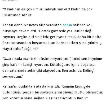
“O kadının eşi çok umurundaydı sanki! O kadın da çok
umurunda sanki!”
Kenan derin bir nefes alıp verdikten
sonra
sakince ko­
nuşmaya devam etti. “Demek gazetede yazılanlar doğ­
ruymuş. Üzgün dul sinir krizi geçiriyor. Üstelik daha bir hafta
önce kocasından boşanmaktan bahsederken şimdi yıkılmış.
Hayat tuhaf değil mi?”
“O…o sırada mantıklı düşünemiyordum. Çünkü sen beynime
girip kafamı karıştırıyordun. Kötülüğünü içime boşaltıp,
damarlarımda zehir gibi akıyordun. Ben aslında Erdinç’i
seviyordum.”
Kenan’ın dudakları alayla kıvrıldı. “Eminim Erdinç de
bulunduğu yerden bu söylediklerini duyup mutlu oluyor­dur.
Sen kocanın sana sağladıklarını seviyordun Banu.”