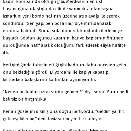
kadın konusunda olduğu gibi. Merdivenin en üst
basamağına ulaştığında elinde yanmakta olan sigara
izmaritini yeni bordo halının üzerine atıp ayağı ile eze­rek
söndürdü. “Sen yap, ben bozarım,” diye mırıldana­rak
etrafına bakındı. Sonra sola dönerek koridorda iler­lemeye
başladı. Soldan üçüncü kapının, banyo kapısının önünde
durduğunda hafif aralık olduğunu fark ederek eliyle hafifçe
itti.
içeri girdiğinde tahmin ettiği gibi kadının daha önce­den gelip
onu beklediğini gördü. El yordamı ile kapıyı ka­patıp,
kilitlerken bakışlarını kadından ayırmıyordu.
“Neden bu kadar uzun sürdü gelmen?” diye sordu Banu belli
belirsiz bir hırçınlıkla.
Kenan gözlerini dikmiş ona doğru ilerliyordu. “Geldim ya, hiç
gelmeyebilirdim,” dedi taviz vermeyen bir ifadeyle.
Banu kollarını adama dolayıp, vücudunu iyice ona