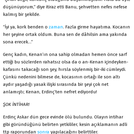
düşünüyorum,” diye itiraz etti Banu, şehvetten ne­fes nefese
kalmış bir şekilde.
“İyi ya, kork benden o
zaman
. Fazla girme hayatıma. Kocanın
her şeyine ortak oldum. Buna sen de dâhilsin ama yakında
sona erecek…”
Genç kadın, Kenan’ın ona sahip olmadan hemen önce sarf
ettiği bu sözlerden rahatsız olsa da o an-Kenan içindeyken-
kafasını takacağı son şey, hırsla söylenmiş bir-iki cümleydi.
Çünkü nedenini bilmese de, kocasının ortağı ile son altı
aydır yaşadığı yasak ilişki sırasında bir şeyi çok net
anlamıştı; Kenan, Erdinç’ten nefret ediyordu!
ŞOK İNTİHAR!
Erdinç Askar dün gece evinde ölü bulundu. Olayın intihar
gibi göründüğünü belirten yetkililer, kesin açıklamanın adli
ttp raporundan
sonra
yapılacağını belirttiler.