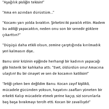
“Aşağılık pisliğin tekisin!”
“Ama en azından dürüstüm…”
“Kocamı yarı yolda bıraktın. Şirketini iki paralık et­tin. Madem
bu adiliği yapacaktın, neden onu son bir se­nedir göklere
çıkarttın?”
“Düşüşü daha etkili olsun, zemine çarptığında kırıl­madık
yeri kalmasın diye..
Banu sinir krizinin eşiğinde herhangi bir kadının ya­pacağı
gibi histerik bir kahkaha attı. “Evet, öldürdün onu! Amacına
ulaştın! Bu bir cinayet ve sen de kocamın kati­lisin!”
‘Tetiği çeken ben değildim Banu. Kocan zayıf kişilikli,
mücadele gücünden yoksun, hayatını zaafları yöneten bir
erkekti Kalıp mücadele etmek yerine kaçıp, sizi sorun­larla
baş başa bırakmayı tercih etti. Kocan bir zavallıydı!”