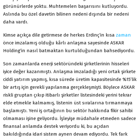
görünürlerde yoktu. Muhtemelen başarısını kut­luyordu.
Aslında bu özel davetin bilinen nedeni dışında bir nedeni
daha vardı.
Kimse açıkça dile getirmese de herkes Erdinç’in kısa
zaman
önce imzalamış olduğu kârlı anlaşma sayesinde ASKAR
Holding’in nasıl batmaktan kurtulduğundan bahsediyordu.
Son zamanlarda enerji sektöründeki şirketlerinin his­seleri
iyice değer kazanmıştı. Anlaşma imzaladığı yeni ortak şirkete
ciddi yatırım yapmış, kısa sürede üretim kapasitesinde %15’lik
bir artış için gerekli yapılanma ger­çekleşmişti. Böylece ASKAR
riskli gruptan çıkıp itibarlı şirketler listesindeki yerini tekrar
elde etmekle kalmamış, listenin üst sıralarına tırmanmaya
başlamıştı. Yeni iş orta­ğının bu sektör hakkında fikir sahibi
olmaması işine ge­liyordu. İşleyişe müdahale etmeden sadece
finansal an­lamda destek veriyordu ki, bu açıdan
bakıldığında idari sistem aynen devam ediyordu. Tek fark