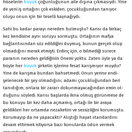
hisselerin
büyük
çoğunluğunun aile dışına çıkmasıydı. Yine
de yeni iş or­tağını çok eskiden, çocukluğundan tanıyor
oluşu onun için bir teselli kaynağıydı.
Sahi bu kadar parayı nereden bulmuştu? Kansı da bir­kaç
kez kendisine aynı soruyu sormuştu. Ortağının mafya
bağlantısından söz edildiğini duymuş, bunun gerçek olup
olmadığını merak etmişti. Erdinç için, o bilmediği sürece
paranın nereden geldiğinin Önemi yoktu. Zaten öyle ya da
böyle her
büyük
şirketin işlerine fesat karışmıyor muydu?
Yine de karışma bundan bahsetmedi. Onun yerine endi­
şelenecek bir şey olmadığını, adamı çocukluğundan beri
tanıdığım, onlara bir zararı dokunmayacağından emin ol­
duğunu söyledi. Karısı başlarda ikna olmuş görünmese de
bu konuyu bir kez daha açmamış, ortağı ile bir araya
geldikleri her ortamda nezaketini ve sessizliğini koru­muştu.
Korumayıp da ne yapacaktı? Alıştığı hayat stan­dardını
devam ettirmek istiyorsa bazı konularda ödün vermek
zorundaydı.