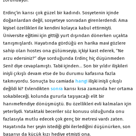
Erdinç’in karısı çok güzel bir kadındı. Sosyetenin içinde
doğanlardan değil, sosyeteye sonradan girenler­dendi. Ama
kişisel özellikleri ile kendini kolayca ka­bul ettirmişti.
Üniversite eğitimi için gittiği yurt dışın­dan dönerken uçakta
tanışmışlardı. Hayatında gördüğü en harika mavi gözlere
sahip olan hostes ona gülümse­yip, içkiyi kast ederek, “Ne
arzu edersiniz?” diye sordu­ğunda Erdinç hiç düşünmeden
Seni!
diye cevaplamıştı. Tabii içinden… Son bir yıldır ilişkileri
inişli çıkışlı devam etse de bu durumu kafasına fazla
takmıyordu. Sonuçta bu camiada
hangi
ilişki inişli çıkışlı
değildi ki? Evlen­dikten
sonra
karısı kısa zamanda her ortama
sokabile­ceği, kolunda gururla taşıyacağı elit bir
hanımefendiye dönüşmüştü. Bu özellikleri evli kalmalan için
yeterliydi. Yataktaki beceriler söz konusu olduğunda onu
fazlasıyla mutlu edecek çok genç bir metresi vardı zaten.
Hayatında her şeyin istediği gibi ilerlediğini düşünürken, son
başa­rıyı da küçük kızı hediye etmişti ona.