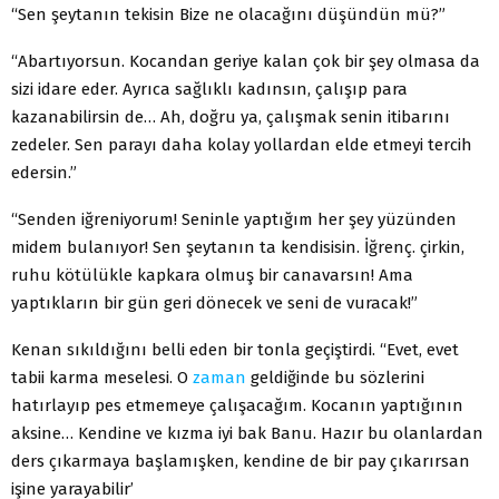
“Sen şeytanın tekisin Bize ne olacağını düşündün mü?”
“Abartıyorsun. Kocandan geriye kalan çok bir şey ol­masa da
sizi idare eder. Ayrıca sağlıklı kadınsın, çalışıp para
kazanabilirsin de… Ah, doğru ya, çalışmak senin iti­barını
zedeler. Sen parayı daha kolay yollardan elde et­meyi tercih
edersin.”
“Senden iğreniyorum! Seninle yaptığım her şey yü­zünden
midem bulanıyor! Sen şeytanın ta kendisisin. İğ­renç. çirkin,
ruhu kötülükle kapkara olmuş bir canavarsın! Ama
yaptıkların bir gün geri dönecek ve seni de vuracak!”
Kenan sıkıldığını belli eden bir tonla geçiştirdi. “Evet, evet
tabii karma meselesi. O
zaman
geldiğinde bu sözle­rini
hatırlayıp pes etmemeye çalışacağım. Kocanın yaptı­ğının
aksine… Kendine ve kızma iyi bak Banu. Hazır bu olanlardan
ders çıkarmaya başlamışken, kendine de bir pay çıkarırsan
işine yarayabilir’