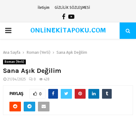
İletişim
GİZLİLİK SÖZLEŞMESİ
Facebook
Youtube
ONLİNEKİTAPOKU.COM
PRIMARY
MENU
Ana Sayfa
Roman (Yerli)
Sana Aşık Değilim
Roman (Yerli)
Sana Aşık Değilim
21/04/2025
0
428
PAYLAŞ
0