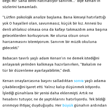
değil mi? Sana birini hatırlatıyor sanırım…” diye Kenan’ın
sözlerini tamamladı.
“Lütfen psikolojik analize başlama. Bana kimseyi ha­tırlattığı
yok O hayalleri olan, savunmasız, küçük bir kız. Annesi bu
denli ahlaksız olmasa ona da kafayı takmaz­dım ama başına
geleceklerden korkuyorum. Ne olursa ol­sun onun
harcanmasını istemiyorum. Sanırım bir müzik okuluna
gidecekti.”
Babacan tavırlı yaşlı adam Kenan’ın ne demek istedi­ğini
anlayarak yerinden kalkmaya hazırlanırken, “Baka­lım ne
tür bir düzenleme ayarlayabilirim,” dedi.
Kenan onaylarcasına başını salladıktan
sonra
yaşlı adama
çıkabileceğini işaret etti. Yalnız kalıp düşünmek istiyordu.
İşlediği günahlara bir yenisi daha eklenmişti. Artık ne
hesabını tutuyor, ne de yaptıklarını hatırlıyordu. Tek bildiği
arınmaya
ihtiyaç duyduğuydu. Her
büyük
gü­nahın ardından