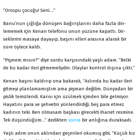
“Orospu çocuğu! Seni….”
Banu’nun çığlığa dönüşen bağırışlarını daha fazla din­
lememek için Kenan telefonu onun yüzüne kapattı. Dir­
seklerini masaya dayayıp, başını elleri arasına alarak bir
süre öylece kaldı.
“Pişmem mısın?” diye sordu karşısındaki yaşlı adam. “Belki
de bu kadar ileri gitmemeliydin. Olaylar kontrol dışına çıktı.”
Kenan başını kaldırıp ona bakarak, “Aslında bu kadar ileri
gitmeyi planlamamıştım ama pişman değilim. Dün­yadan bir
pislik temizlendi. Karısı için üzülmek içimden bile gelmiyor.
Hayatını para ve şehvetin yönlendirdiği, beş para etmez
kadının teki. Ben olmasam başkası girecekti ihanet resmine.
Tek düşündüğüm…” dedikten
sonra
bir anlığına duraksadı.
Yaşlı adım onun aklından geçenleri okumuş gibi, “Kü­çük kız