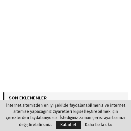
SON EKLENENLER
İnternet sitemizden en iyi şekilde faydalanabilmeniz ve internet
sitemize yapacağınız ziyaretleri kişiselleştirebilmek için
Italo Calvino – Öyküler
çerezlerden faydalanıyoruz. İstediğiniz zaman çerez ayarlarınızı
08/08/2026
0
değiştirebilirsiniz.
Kabul et
Daha fazla oku