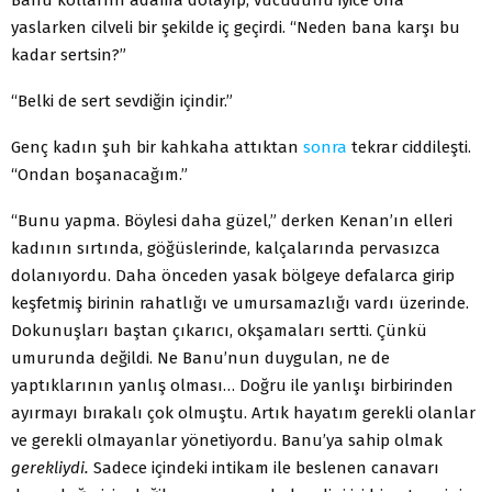
yaslarken cilveli bir şekilde iç geçirdi. “Neden bana karşı bu
kadar sertsin?”
“Belki de sert sevdiğin içindir.”
Genç kadın şuh bir kahkaha attıktan
sonra
tekrar cid­dileşti.
“Ondan boşanacağım.”
“Bunu yapma. Böylesi daha güzel,” derken Kenan’ın el­leri
kadının sırtında, göğüslerinde, kalçalarında pervasızca
dolanıyordu. Daha önceden yasak bölgeye defalarca gi­rip
keşfetmiş birinin rahatlığı ve umursamazlığı vardı üzerinde.
Dokunuşları baştan çıkarıcı, okşamaları sertti. Çünkü
umurunda değildi. Ne Banu’nun duygulan, ne de
yaptıklarının yanlış olması… Doğru ile yanlışı birbi­rinden
ayırmayı bırakalı çok olmuştu. Artık hayatım ge­rekli olanlar
ve gerekli olmayanlar yönetiyordu. Banu’ya sahip olmak
gerekliydi.
Sadece içindeki intikam ile besle­nen canavarı