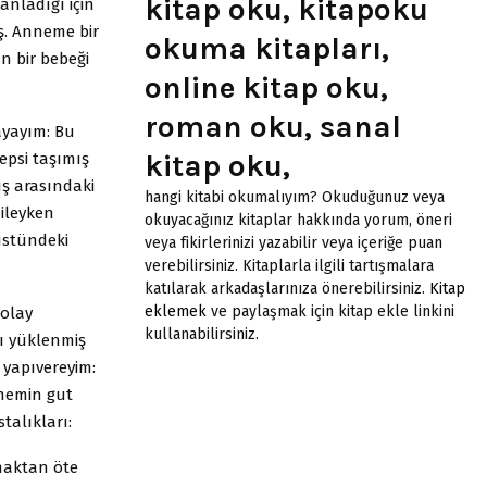
kitap oku, kitapoku
nladığı için
ş. Anneme bir
okuma kitapları,
n bir bebeği
online kitap oku,
roman oku, sanal
ayayım: Bu
kitap oku,
hepsi taşımış
ış arasındaki
hangi kitabi okumalıyım? Okuduğunuz veya
mileyken
okuyacağınız kitaplar hakkında yorum, öneri
̈stündeki
veya fikirlerinizi yazabilir veya içeriğe puan
verebilirsiniz. Kitaplarla ilgili tartışmalara
katılarak arkadaşlarınıza önerebilirsiniz.
Kitap
eklemek
ve paylaşmak için kitap ekle linkini
 olay
kullanabilirsiniz.
ı yüklenmiş
i yapıvereyim:
inemin gut
talıkları:
maktan öte