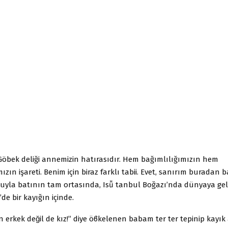
Göbek deliği annemizin hatırasıdır. Hem bağımlılığımızın hem
ımızın işareti. Benim için biraz farklı tabii. Evet, sanırım buradan
̆uyla batının tam ortasında, Isǚ tanbul Boğazı’nda dünyaya gel
e bir kayığın içinde.
 erkek değil de kız!” diye öϐkelenen babam ter ter tepinip kayık