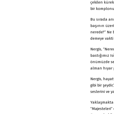
çekilen küre
bir komplonun
Bu sırada ann
başının üzeri
nerede?” Ne b
demeye vakti
Nergis, “Nere
bastığımız I
önümüzde se
alman hıyar 
Nergis, hayat
gibi bir şeyd
seslerini ve 
Yaklaşmakta 
“Majesteleri”