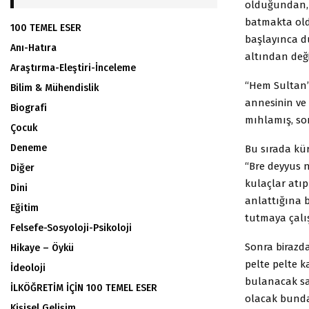
olduğundan, 
batmakta oldu
100 TEMEL ESER
başlayınca du
Anı-Hatıra
altından deği
Araştırma-Eleştiri-İnceleme
“Hem Sultan’ı
Bilim & Mühendislik
annesinin ve 
Biografi
mıhlamış, son
Çocuk
Deneme
Bu sırada ku
“Bre deyyus 
Diğer
kulaçlar atıp
Dini
anlattığına 
Eğitim
tutmaya çalı
Felsefe-Sosyoloji-Psikoloji
Sonra birazda
Hikaye – Öykü
pelte pelte k
İdeoloji
bulanacak san
İLKÖĞRETİM İÇİN 100 TEMEL ESER
olacak bunda
Kişisel Gelişim