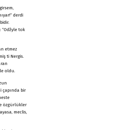
girsem,
ıyar!” derdi
idir.
m: “Oǆyle tok
dan etmez
ş ti Nergis.
aran
le oldu.
uzun
di çapında bir
heste
özgürlükler
ayasa, meclis,