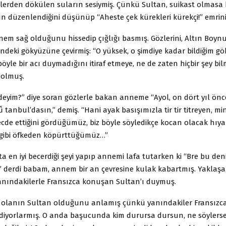
klerden dökülen suların sesiymiş. Çünkü Sultan, suikast olmasa 
 düzenlendiğini düşünüp “Aheste çek kürekleri kürekçi!” emrini
em sağ olduğunu hissedip çığlığı basmış. Gözlerini, Altın Boyn
ndeki gökyüzüne çevirmiş: “O yüksek, o şimdiye kadar bildiğim g
öyle bir acı duymadığını itiraf etmeye, ne de zaten hiçbir şey 
 olmuş.
deyim?” diye soran gözlerle bakan anneme “Ayol, on dört yıl ön
sǚ tanbul’dasın,” demiş. “Hani ayak basışımızla tir tir titreyen, mi
cde ettiğini gördüğümüz, biz böyle söyledikçe kocan olacak hıyar
gibi öfkeden köpürttüğümüz…”
ta en iyi becerdiği şeyi yapıp annemi lafa tutarken ki “Bre bu de
ir,” derdi babam, annem bir an çevresine kulak kabartmış. Yaklaşa
yanındakilerle Fransızca konuşan Sultan’ı duymuş.
olanın Sultan olduğunu anlamış çünkü yanındakiler Fransızc
 diyorlarmış. O anda başucunda kim durursa dursun, ne söylerse 