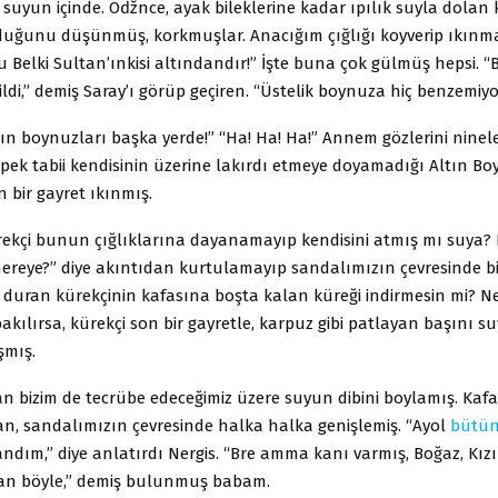
suyun içinde. Oǆnce, ayak bileklerine kadar ıpılık suyla dolan k
ğunu düşünmüş, korkmuşlar. Anacığım çığlığı koyverip ıkın
 Belki Sultan’ınkisi altındandır!” İşte buna çok gülmüş hepsi. 
ldi,” demiş Saray’ı görüp geçiren. “Üstelik boynuza hiç benzemiy
n boynuzları başka yerde!” “Ha! Ha! Ha!” Annem gözlerini ninele
pek tabii kendisinin üzerine lakırdı etmeye doyamadığı Altın Bo
 bir gayret ıkınmış.
̈rekçi bunun çığlıklarına dayanamayıp kendisini atmış mı suya
nereye?” diye akıntıdan kurtulamayıp sandalımızın çevresinde b
 duran kürekçinin kafasına boşta kalan küreği indirmesin mi? Ne
bakılırsa, kürekçi son bir gayretle, karpuz gibi patlayan başını s
şmış.
n bizim de tecrübe edeceğimiz üzere suyun dibini boylamış. Ka
an, sandalımızın çevresinde halka halka genişlemiş. “Ayol
bütü
dım,” diye anlatırdı Nergis. “Bre amma kanı varmış, Boğaz, Kızı
n böyle,” demiş bulunmuş babam.