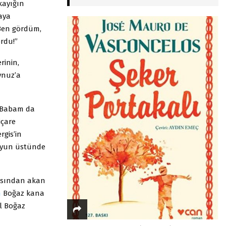
ayığın
maya
“Ben gördüm,
ordu!”
rinin,
ynuz’a
? Babam da
içare
rgis’in
uyun üstünde
fasından akan
n
Boğaz kana
l Boğaz