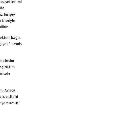
 meziyetten mi
nda.
z bir şey
izleriyle
liriz.
kten bağlı,
 yok,” demiş,
ki cinsim
taşıdığım
inizde
im! Ayrıca
ah, vallahi
doyamazsın.”