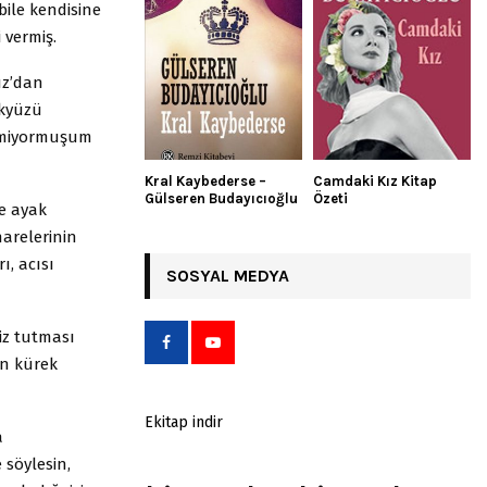
bile kendisine
 vermiş.
uz’dan
ökyüzü
bilmiyormuşum
Kral Kaybederse –
Camdaki Kız Kitap
Gülseren Budayıcıoğlu
Özeti
ce ayak
narelerinin
ı, acısı
SOSYAL MEDYA
niz tutması
n kürek
Ekitap indir
a
söylesin,