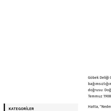
Göbek Deliği 
bağımsızlığ
doğrusu: Dog
Temmuz 1908’d
Hatta, “Neden
KATEGORILER