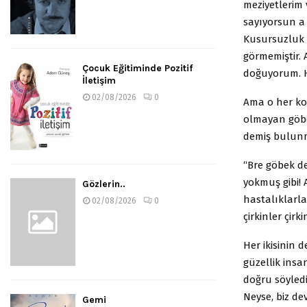
meziyetlerim v
sayıyorsun a 
Kusursuzluk v
görmemiştir. 
Çocuk Eğitiminde Pozitif
doğuyorum. H
İletişim
02/08/2026
0
Ama o her koş
olmayan göbe
demiş bulunm
“Bre göbek de
yokmuş gibi! 
Gözlerin..
hastalıklarla
02/08/2026
0
çirkinler çirk
Her ikisinin 
güzellik ins
doğru söyledi
Neyse, biz d
Gemi