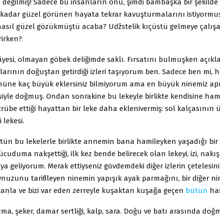
 değilmiş! Sadece bu insanların onu, şimdi bambaşka bir şekilde a
kadar güzel görünen hayata tekrar kavuşturmalarını istiyormu
sıl güzel gözükmüştü acaba? Uǆstelik kıçüstü gelmeye çalışa
rirken?
yesi, olmayan göbek deliğimde saklı. Fırsatını bulmuşken açıkl
larının doğuştan getirdiği izleri taşıyorum ben. Sadece ben mi, 
nüne kaç büyük eklersiniz bilmiyorum ama en büyük ninemiz ap
siyle doğmuş. Ondan sonrakine bu lekeyle birlikte kendisine ha
rübe ettiği hayattan bir leke daha eklenivermiş: sol kalçasının u
 lekesi.
̈tün bu lekelerle birlikte annemin bana hamileyken yaşadığı bir
̈cuduma nakşettiği, ilk kez bende belirecek olan lekeyi, izi, nakış
ya geliyorum. Merak ettiyseniz gövdemdeki diğer izlerin çetelesin
nuzunu tariϐleyen ninemin yapışık ayak parmağını, bir diğer n
 kanla ve bizi var eden zerreyle kuşaktan kuşağa geçen
bütün
has
zma, şeker, damar sertliği, kalp, sara. Doğu ve batı arasında doğ