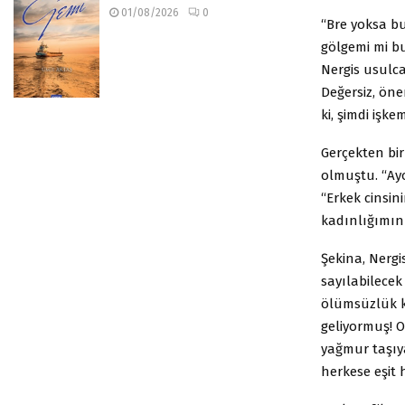
01/08/2026
0
“Bre yoksa bu
gölgemi mi bu
Nergis usulca
Değersiz, öne
ki, şimdi işk
Gerçekten bi
olmuştu. “Ayo
“Erkek cinsin
kadınlığımın
Şekina, Nerg
sayılabilecek
ölümsüzlük k
geliyormuş! O
yağmur taşıy
herkese eşit 