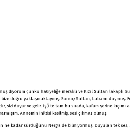
ş diyorum çünkü haϐiyeliğe meraklı ve Kızıl Sultan lakaplı Su
k bize doğru yaklaşmaktaymış. Sonuç: Sultan, babamı duymuş. F
dır, sizi duyar ve gelir. Işǚ te tam bu sırada, kafam yerine kıçımı
armışım. Annemin iniltisi kesilmiş, sesi çıkmaz olmuş.
ın ne kadar sürdüğünü Nergis de bilmiyormuş. Duyulan tek ses,