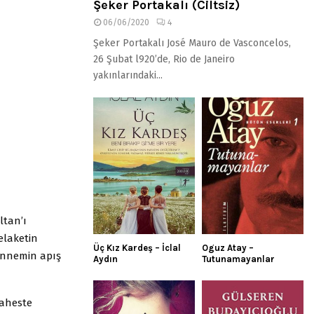
Şeker Portakalı (Ciltsiz)
06/06/2020
4
Şeker Portakalı José Mauro de Vasconcelos,
26 Şubat l920’de, Rio de Janeiro
yakınlarındaki...
ltan’ı
elaketin
Üç Kız Kardeş – İclal
Oguz Atay –
 annemin apış
Aydın
Tutunamayanlar
 aheste