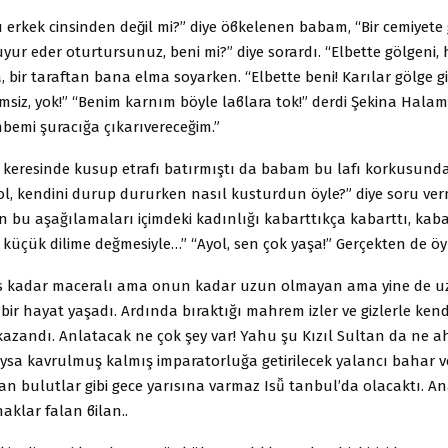
 erkek cinsinden değil mi?” diye öϐkelenen babam, “Bir cemiyete 
yur eder oturtursunuz, beni mi?” diye sorardı. “Elbette gölgeni, h
, bir taraftan bana elma soyarken. “Elbette beni! Karılar gölge gib
msiz, yok!” “Benim karnım böyle laϐlara tok!” derdi Şekina Hala
embemi şuracığa çıkarıvereceğim.”
r keresinde kusup etrafı batırmıştı da babam bu lafı korkusun
l, kendini durup dururken nasıl kusturdun öyle?” diye soru vermi
in bu aşağılamaları içimdeki kadınlığı kabarttıkça kabarttı, kab
 küçük dilime değmesiyle…” “Ayol, sen çok yaşa!” Gerçekten de öy
is kadar maceralı ama onun kadar uzun olmayan ama yine de 
 bir hayat yaşadı. Ardında bıraktığı mahrem izler ve gizlerle ken
azandı. Anlatacak ne çok şey var! Yahu şu Kızıl Sultan da ne a
ysa kavrulmuş kalmış imparatorluğa getirilecek yalancı bahar ve 
an bulutlar gibi gece yarısına varmaz Isǚ tanbul’da olacaktı. An
haklar falan ϐilan..