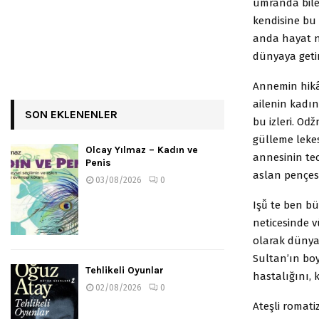
ümranda bile
kendisine bu 
anda hayat na
dünyaya geti
Annemin hikâ
ailenin kadın
SON EKLENENLER
bu izleri. Oǆ
gülleme leke
Olcay Yılmaz – Kadın ve
annesinin tec
Penis
aslan pençesi
03/08/2026
0
Işǚ te ben bu
neticesinde vu
olarak dünya
Sultan’ın boy
Tehlikeli Oyunlar
hastalığını,
02/08/2026
0
Ateşli romati