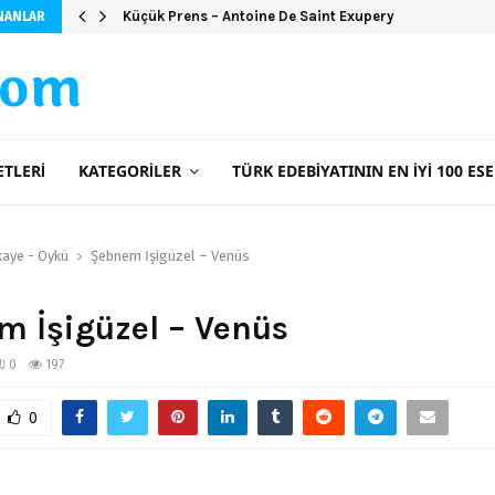
Küçük Prens – Antoine De Saint Exupery
NANLAR
com
ETLERI
KATEGORILER
TÜRK EDEBIYATININ EN İYI 100 ESE
kaye - Öykü
Şebnem İşigüzel – Venüs
 İşigüzel – Venüs
0
197
0