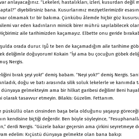
ar anlayacağınız. “Lekeleri, hastalıkları, izleri, kusurdan değil
aptal?” diyebilirsiniz bana. Kusurlarımız meziyetlerimizdir esası
ar olmamak tır bir bakıma. Çünkübu âlemde hiçbir göz kusursu
Ailemi var eden kadınların minicik birer mührü sayılabilecek olan 
içbirimiz aile tarihimizden kaçamayız. Elbette onu geride bırakabi
ulda orada durur. Işǚ te ben de kaçamadığım aile tarihime göbe
k deliğimle doğuyorum! Kokain “İyi ama bu çocuğun göbek deliği
uş Nergis.
liğini bırak şeyi yok!” demiş babam. “Neyi yok?” demiş Nergis. San
Anladık, doğu ve batı arasında silik soluk lekelerle ve kanımda 
 dünyaya gelmekteyim ama bir hilkat garibesi değilim! Beni hayal
ini olarak tasavvur etmeyin. Bilakis: Güzelim. Fettanım.
de püsküllü olan cinsinden başa bela olduğunu yaşayıp göreceğ
anın kendisine biçtiği değerdir. Ben böyle söyleyince, “Fesuphanall
n,” derdi Nergis. “Güzele bakar geçersin ama çirkini seyretmeye 
evam edelim: Kıçüstü dünyaya gelmekte olan bana bakıp: