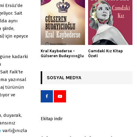
mi Ersöz’de
liyor. Sait
alda aynı
 şiirde,
) için epeyce
Kral Kaybederse –
Camdaki Kız Kitap
Gülseren Budayıcıoğlu
Özeti
bugüne kadarki
ı
Sait Faik’te
SOSYAL MEDYA
 ama yazınsal
rtaj türünün
tıyor ve
, duyarak,
Ekitap indir
bansınız
n
varlığınızla