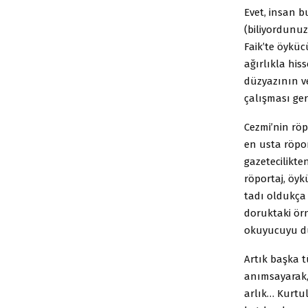
Evet, insan b
(biliyordunuz
Faik’te öyküc
ağırlıkla hiss
düzyazının v
çalışması ger
Cezmi’nin röp
en usta röpor
gazetecilikten
röportaj, öyk
tadı oldukça 
doruktaki örn
okuyucuyu dü
Artık başka 
anımsayarak, 
arlık… Kurtu