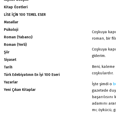
Kitap Özetleri
LİSE İÇİN 100 TEMEL ESER
Masallar
Psikoloji
Coşkuya kapı
Roman (Yabancı)
roman, bir fi
Roman (Yerli)
Coşkuya kapı
Şiir
giderim.
Siyaset
Beni, kaleme
Tarih
coşkulardır.
Türk Edebiyatının En İyi 100 Eseri
Yazarlar
İşte şimdi o
b
Yeni Çıkan Kitaplar
gazetede duyg
başarılısını 
adamını arar
mı; öykücü, g