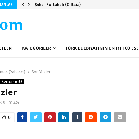
Üç Kız Kardeş – İclal Aydın
Şeker Portakalı (Ciltsiz)
NANLAR
com
ETLERI
KATEGORILER
TÜRK EDEBIYATININ EN İYI 100 ESE
man (Yabancı)
Son Yüzler
Roman (Yerli)
zler
0
224
0