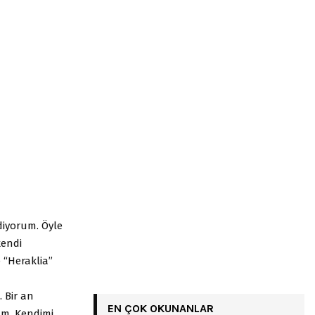
diyorum. Öyle
kendi
 “Heraklia”
 Bir an
EN ÇOK OKUNANLAR
üm. Kendimi