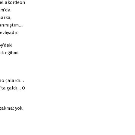
zel akordeon
ım’da,
marka,
nlanmıştım….
vliyadır.
y’deki
k eğitimi
ano çalardı…
’ta çaldı… O
 takma; yok,