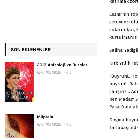
katılmak zor
Cezmi’nin röp
serüvenci olu
sularından, B
kurtulmanız 
SON EKLENENLER
Saliha Yadigâ
Kırk Yıllık T
2013 Astroloji ve Burçlar
04/08/2026
0
“Buyrun!.. Ho
buyrun!.. Rah
çalışırız… Ad
ben Madam Ana
Pasajı’nda ak
Müptela
Doğma büyüme
04/08/2026
0
Tarlabaşı’nd