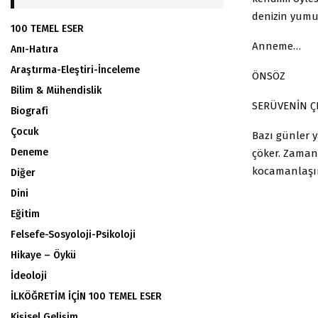
denizin yumu
100 TEMEL ESER
Anneme…
Anı-Hatıra
Araştırma-Eleştiri-İnceleme
ÖNSÖZ
Bilim & Mühendislik
SERÜVENİN ÇE
Biografi
Çocuk
Bazı günler 
Deneme
çöker. Zama
kocamanlaşı
Diğer
Dini
Eğitim
Felsefe-Sosyoloji-Psikoloji
Hikaye – Öykü
İdeoloji
İLKÖĞRETİM İÇİN 100 TEMEL ESER
Kişisel Gelişim