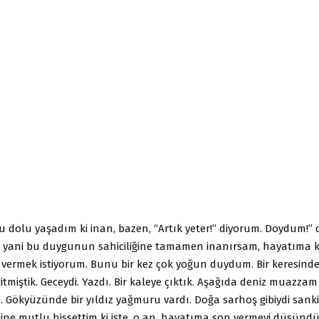
u dolu yaşadım ki inan, bazen, “Artık yeter!” diyorum. Doydum!” 
se, yani bu duygunun sahiciliğine tamamen inanırsam, hayatıma 
 vermek istiyorum. Bunu bir kez çok yoğun duydum. Bir keresinde
 gitmiştik. Geceydi. Yazdı. Bir kaleye çıktık. Aşağıda deniz muazzam
Gökyüzünde bir yıldız yağmuru vardı. Doğa sarhoş gibiydi sanki.
sine mutlu hissettim ki işte, o an, hayatıma son vermeyi düşünd