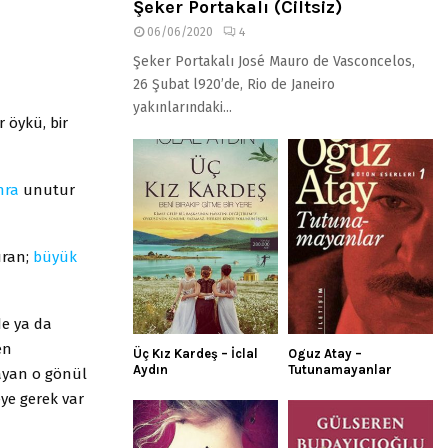
Şeker Portakalı (Ciltsiz)
06/06/2020
4
Şeker Portakalı José Mauro de Vasconcelos,
26 Şubat l920’de, Rio de Janeiro
yakınlarındaki...
r öykü, bir
nra
unutur
ıran;
büyük
de ya da
en
Üç Kız Kardeş – İclal
Oguz Atay –
Aydın
Tutunamayanlar
layan o gönül
ye gerek var