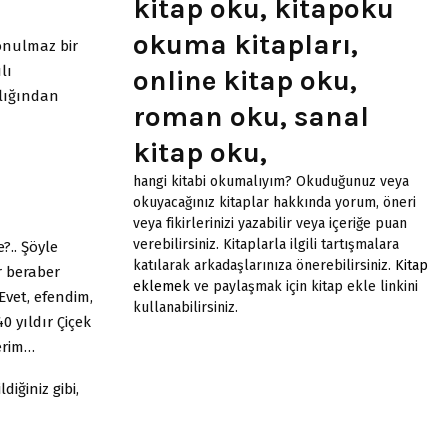
kitap oku, kitapoku
okuma kitapları,
 onulmaz bir
lı
online kitap oku,
ılığından
roman oku, sanal
kitap oku,
hangi kitabi okumalıyım? Okuduğunuz veya
okuyacağınız kitaplar hakkında yorum, öneri
veya fikirlerinizi yazabilir veya içeriğe puan
verebilirsiniz. Kitaplarla ilgili tartışmalara
?.. Şöyle
katılarak arkadaşlarınıza önerebilirsiniz.
Kitap
r beraber
eklemek
ve paylaşmak için kitap ekle linkini
Evet, efendim,
kullanabilirsiniz.
0 yıldır Çiçek
erim…
ğiniz gibi,