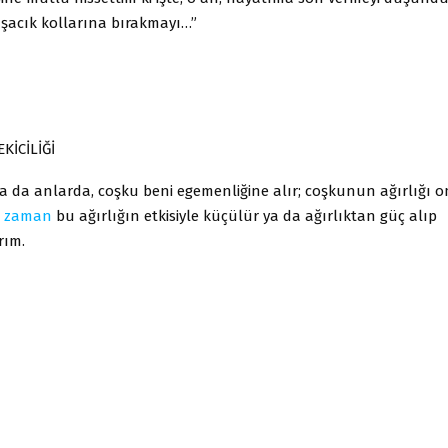
şacık kollarına bırakmayı…”
KİCİLİĞİ
ya da anlarda, coşku beni egemenliğine alır; coşkunun ağırlığı
n
zaman
bu ağırlığın etkisiyle küçülür ya da ağırlıktan güç alıp
rım.