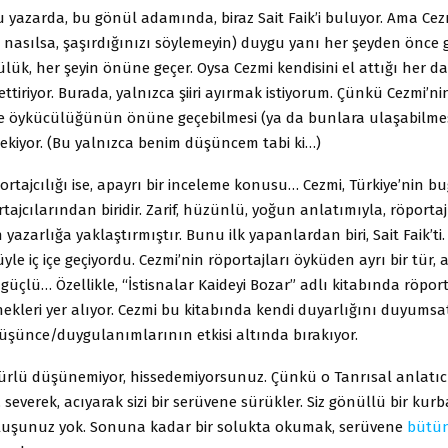
u yazarda, bu gönül adamında, biraz Sait Faik’i buluyor. Ama Cez
 nasılsa, şaşırdığınızı söylemeyin) duygu yanı her şeyden önce ge
ülük, her şeyin önüne geçer. Oysa Cezmi kendisini el attığı her d
ettiriyor. Burada, yalnızca şiiri ayırmak istiyorum. Çünkü Cezmi’nin
e öykücülüğünün önüne geçebilmesi (ya da bunlara ulaşabilmesi
ekiyor. (Bu yalnızca benim düşüncem tabi ki…)
ortajcılığı ise, apayrı bir inceleme konusu… Cezmi, Türkiye’nin 
tajcılarından biridir. Zarif, hüzünlü, yoğun anlatımıyla, röportaj
 yazarlığa yaklaştırmıştır. Bunu ilk yapanlardan biri, Sait Faik’ti. 
üyle iç içe geçiyordu. Cezmi’nin röportajları öyküden ayrı bir tür,
güçlü… Özellikle, “İstisnalar Kaideyi Bozar” adlı kitabında röpo
ekleri yer alıyor. Cezmi bu kitabında kendi duyarlığını duyumsa
şünce/duygulanımlarının etkisi altında bırakıyor.
türlü düşünemiyor, hissedemiyorsunuz. Çünkü o Tanrısal anlatıcı
severek, acıyarak sizi bir serüvene sürükler. Siz gönüllü bir kur
luşunuz yok. Sonuna kadar bir solukta okumak, serüvene
bütü