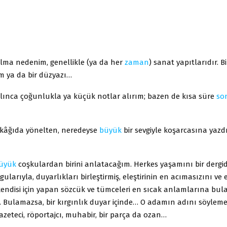
lma nedenim, genellikle (ya da her
zaman
) sanat yapıtlarıdır. Bi
lm ya da bir düzyazı…
lınca çoğunlukla ya küçük notlar alırım; bazen de kısa süre
so
 kâğıda yönelten, neredeyse
büyük
bir sevgiyle koşarcasına yazd
üyük
coşkulardan birini anlatacağım. Herkes yaşamını bir dergi
ularıyla, duyarlıkları birleştirmiş, eleştirinin en acımasızını ve 
kendisi için yapan sözcük ve tümceleri en sıcak anlamlarına bu
. Bulamazsa, bir kırgınlık duyar içinde… O adamın adını söyleme
azeteci, röportajcı, muhabir, bir parça da ozan…