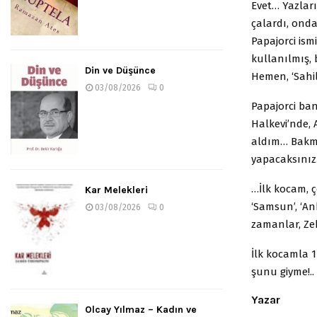
Evet… Yazları
çalardı, onda
Papajorci ism
kullanılmış, 
Din ve Düşünce
Hemen, ‘Sahil
03/08/2026
0
Papajorci ban
Halkevi’nde, 
aldım… Bakma
yapacaksını
…İlk kocam, ç
Kar Melekleri
‘Samsun’, ‘An
03/08/2026
0
zamanlar, Zeh
İlk kocamla 1
şunu giyme!..
Yazar
Olcay Yılmaz – Kadın ve