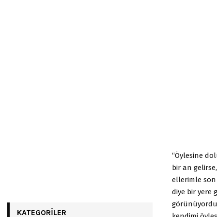
“Öylesine dol
bir an gelir
ellerimle son
diye bir yere
görünüyordu. 
KATEGORILER
kendimi öyle