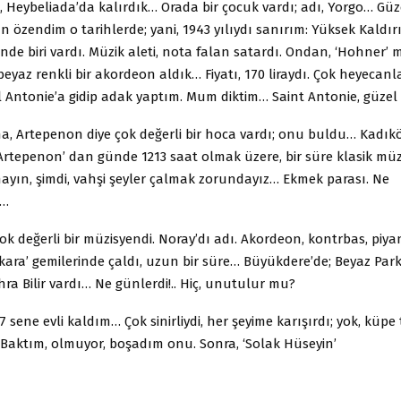
, Heybeliada’da kalırdık… Orada bir çocuk vardı; adı, Yorgo… Gü
n özendim o tarihlerde; yani, 1943 yılıydı sanırım: Yüksek Kaldır
inde biri vardı. Müzik aleti, nota falan satardı. Ondan, ‘Hohner’ 
beyaz renkli bir akordeon aldık… Fiyatı, 170 liraydı. Çok heyeca
 Antonie’a gidip adak yaptım. Mum diktim… Saint Antonie, güzel e
a, Artepenon diye çok değerli bir hoca vardı; onu buldu… Kadıkö
Artepenon’ dan günde 1213 saat olmak üzere, bir süre klasik müzi
yın, şimdi, vahşi şeyler çalmak zorundayız… Ekmek parası. Ne
z…
ok değerli bir müzisyendi. Noray’dı adı. Akordeon, kontrbas, piy
kara’ gemilerinde çaldı, uzun bir süre… Büyükdere’de; Beyaz Park
ra Bilir vardı… Ne günlerdi!.. Hiç, unutulur mu?
7 sene evli kaldım… Çok sinirliydi, her şeyime karışırdı; yok, küpe
 Baktım, olmuyor, boşadım onu. Sonra, ‘Solak Hüseyin’