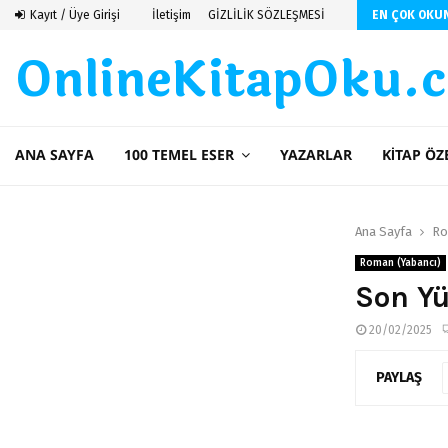
Kayıt / Üye Girişi
İletişim
GİZLİLİK SÖZLEŞMESİ
EN ÇOK OKU
OnlineKitapOku.
ANA SAYFA
100 TEMEL ESER
YAZARLAR
KITAP ÖZ
Ana Sayfa
Ro
Roman (Yabancı)
Son Yü
20/02/2025
PAYLAŞ