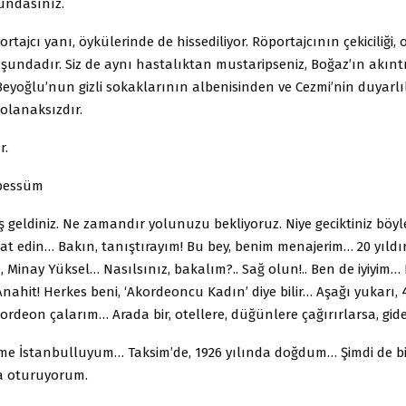
undasınız.
ortajcı yanı, öykülerinde de hissediliyor. Röportajcının çekiciliği,
şundadır. Siz de aynı hastalıktan mustaripseniz, Boğaz’ın akıntı
eyoğlu’nun gizli sokaklarının albenisinden ve Cezmi’nin duyarl
olanaksızdır.
r.
ebessüm
ş geldiniz. Ne zamandır yolunuzu bekliyoruz. Niye geciktiniz böyle
at edin… Bakın, tanıştırayım! Bu bey, benim menajerim… 20 yıldı
ı, Minay Yüksel… Nasılsınız, bakalım?.. Sağ olun!.. Ben de iyiyim… 
hit! Herkes beni, ‘Akordeoncu Kadın’ diye bilir… Aşağı yukarı, 4
ordeon çalarım… Arada bir, otellere, düğünlere çağırırlarsa, gid
 İstanbulluyum… Taksim’de, 1926 yılında doğdum… Şimdi de bildi
a oturuyorum.