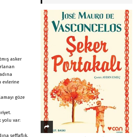
atmış asker
ırlanan
 adına
n evlerine
lamayı göze
riyet.
 yolu var:
ına şeffaflık.