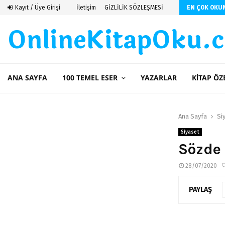
 De Saint Exupery
Kayıt / Üye Girişi
İletişim
GİZLİLİK SÖZLEŞMESİ
EN ÇOK OKU
OnlineKitapOku.
ANA SAYFA
100 TEMEL ESER
YAZARLAR
KITAP ÖZ
Ana Sayfa
Si
Siyaset
Sözde 
28/07/2020
PAYLAŞ