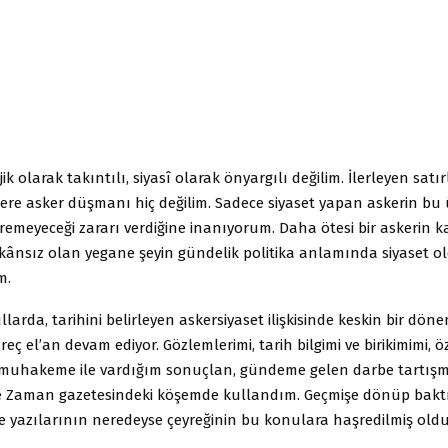
ik olarak takıntılı, siyasî olarak önyargılı değilim. İlerleyen satı
ere asker düşmanı hiç değilim. Sadece siyaset yapan askerin bu 
emeyeceği zararı verdiğine inanıyorum. Daha ötesi bir askerin 
kânsız olan yegane şeyin gündelik politika anlamında siyaset 
m.
ıllarda, tarihini belirleyen askersiyaset ilişkisinde keskin bir dö
reç el’an devam ediyor. Gözlemlerimi, tarih bilgimi ve birikimimi, ö
uhakeme ile vardığım sonuçlan, gündeme gelen darbe tartışm
e Zaman gazetesindeki köşemde kullandım. Geçmişe dönüp bak
e yazılarının neredeyse çeyreğinin bu konulara haşredilmiş old