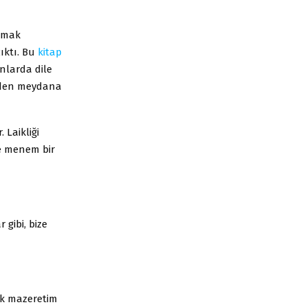
unmak
ıktı. Bu
kitap
anlarda dile
inden meydana
 Laikliği
e menem bir
gibi, bize
ek mazeretim