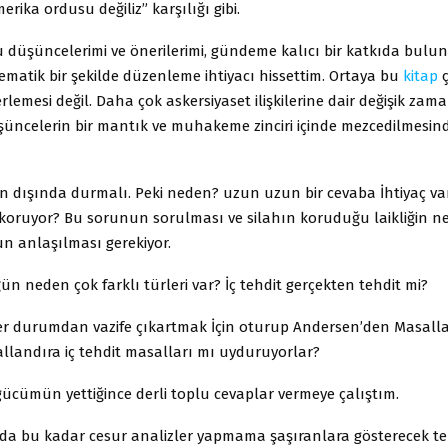
erika ordusu değiliz” karşılığı gibi.
 düşüncelerimi ve önerilerimi, gündeme kalıcı bir katkıda bul
ematik bir şekilde düzenleme ihtiyacı hissettim. Ortaya bu
kitap
ç
rlemesi değil. Daha çok askersiyaset ilişkilerine dair değişik zam
üşüncelerin bir mantık ve muhakeme zinciri içinde mezcedilmes
in dışında durmalı. Peki neden? uzun uzun bir cevaba İhtiyaç var.
koruyor? Bu sorunun sorulması ve silahın koruduğu laikliğin n
n anlaşılması gerekiyor.
n neden çok farklı türleri var? İç tehdit gerçekten tehdit mi?
er durumdan vazife çıkartmak İçin oturup Andersen’den Masallar 
llandıra iç tehdit masalları mı uyduruyorlar?
ücümün yettiğince derli toplu cevaplar vermeye çalıştım.
da bu kadar cesur analizler yapmama şaşıranlara gösterecek t