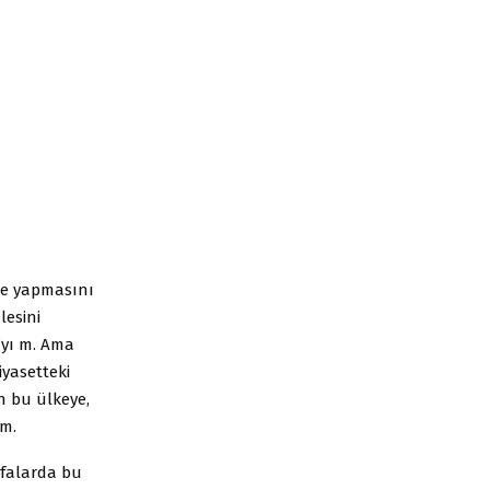
be yapmasını
lesini
”yı m. Ama
yasetteki
n bu ülkeye,
um.
yfalarda bu