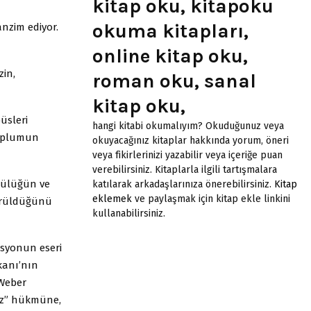
kitap oku, kitapoku
okuma kitapları,
anzim ediyor.
online kitap oku,
zin,
roman oku, sanal
kitap oku,
üsleri
hangi kitabi okumalıyım? Okuduğunuz veya
toplumun
okuyacağınız kitaplar hakkında yorum, öneri
veya fikirlerinizi yazabilir veya içeriğe puan
verebilirsiniz. Kitaplarla ilgili tartışmalara
kçülüğün ve
katılarak arkadaşlarınıza önerebilirsiniz.
Kitap
eklemek
ve paylaşmak için kitap ekle linkini
türüldüğünü
kullanabilirsiniz.
asyonun eseri
kanı’nın
 Weber
az” hükmüne,