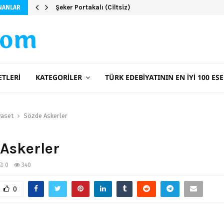
Şeker Portakalı (Ciltsiz)
NANLAR
com
ETLERI
KATEGORILER
TÜRK EDEBIYATININ EN İYI 100 ESE
yaset
Sözde Askerler
Askerler
0
340
0