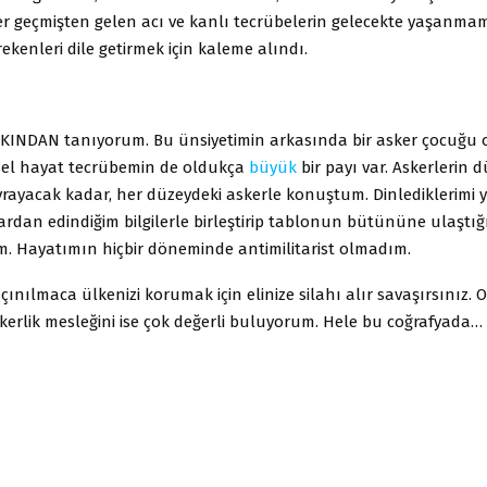
er geçmişten gelen acı ve kanlı tecrübelerin gelecekte yaşanma
ekenleri dile getirmek için kaleme alındı.
KINDAN tanıyorum. Bu ünsiyetimin arkasında bir asker çocuğu
isel hayat tecrübemin de oldukça
büyük
bir payı var. Askerlerin 
rayacak kadar, her düzeydeki askerle konuştum. Dinlediklerimi 
plardan edindiğim bilgilerle birleştirip tablonun bütününe ulaştı
 Hayatımın hiçbir döneminde antimilitarist olmadım.
çınılmaca ülkenizi korumak için elinize silahı alır savaşırsınız. 
kerlik mesleğini ise çok değerli buluyorum. Hele bu coğrafyada…