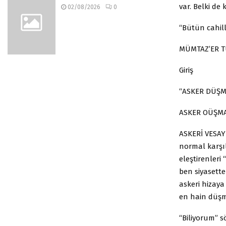
var. Belki de
02/08/2026
0
“Bütün cahill
MÜMTAZ’ER TÜ
Giriş
“ASKER DÜŞM
ASKER OÜŞMA
ASKERİ VESAY
normal karşıl
eleştirenler
ben siyasette
askeri hizay
en hain düşma
“Biliyorum” s