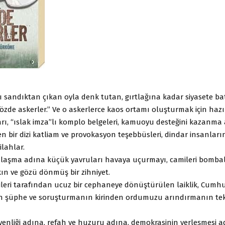
hı sandıktan çıkan oyla denk tutan, gırtlağına kadar siyasete b
özde askerler.” Ve o askerlerce kaos ortamı oluşturmak için haz
rı, “ıslak imza”lı komplo belgeleri, kamuoyu desteğini kazanma
len bir dizi katliam ve provokasyon teşebbüsleri, dindar insanları
ilahlar.
ulaşma adına küçük yavruları havaya uçurmayı, camileri bomba
ın ve gözü dönmüş bir zihniyet.
leri tarafından ucuz bir cephaneye dönüştürülen laiklik, Cumhu
ın şüphe ve soruşturmanın kirinden ordumuzu arındırmanın tek
enliği adına, refah ve huzuru adına, demokrasinin yerleşmesi ad