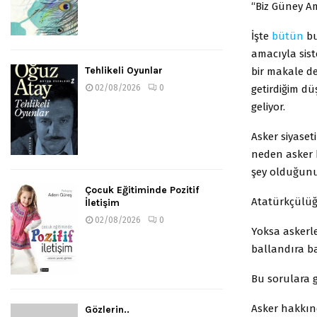
“Biz Güney Am
İşte
bütün
bu
amacıyla sist
Tehlikeli Oyunlar
bir makale de
getirdiğim d
02/08/2026
0
geliyor.
Asker siyaset
neden asker 
şey olduğunu
Çocuk Eğitiminde Pozitif
Atatürkçülüğü
İletişim
02/08/2026
0
Yoksa askerl
ballandıra ba
Bu sorulara g
Asker hakkın
Gözlerin..