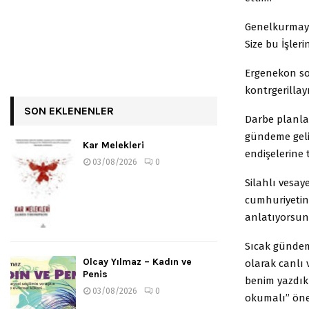
Genelkurmayca
Size bu İşler
Ergenekon sor
kontrgerillay
SON EKLENENLER
Darbe planlar
gündeme geliy
Kar Melekleri
endişelerine
03/08/2026
0
Silahlı vesay
cumhuriyetin
anlatıyorsun
Sıcak gündem
Olcay Yılmaz – Kadın ve
olarak canlı 
Penis
benim yazdık
03/08/2026
0
okumalı” öne