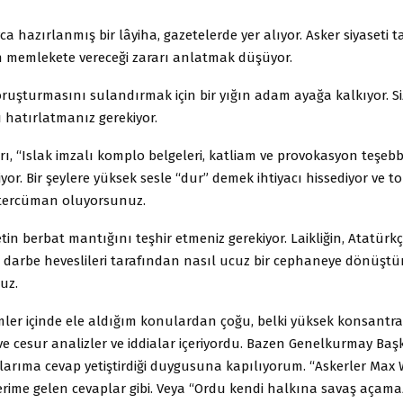
 hazırlanmış bir lâyiha, gazetelerde yer alıyor. Asker siyaseti t
in memlekete vereceği zararı anlatmak düşüyor.
uşturmasını sulandırmak için bir yığın adam ayağa kalkıyor. Si
ı hatırlatmanız gerekiyor.
ı, “Islak imzalı komplo belgeleri, katliam ve provokasyon teşebb
or. Bir şeylere yüksek sesle “dur” demek ihtiyacı hissediyor ve 
 tercüman oluyorsunuz.
etin berbat mantığını teşhir etmeniz gerekiyor. Laikliğin, Atatür
 darbe heveslileri tarafından nasıl ucuz bir cephaneye dönüş
uz.
ler içinde ele aldığım konulardan çoğu, belki yüksek konsantr
ve cesur analizler ve iddialar içeriyordu. Bazen Genelkurmay Baş
larıma cevap yetiştirdiği duygusuna kapılıyorum. “Askerler Max
rime gelen cevaplar gibi. Veya “Ordu kendi halkına savaş açam