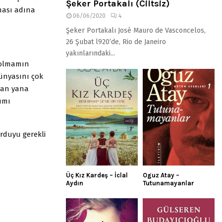
Şeker Portakalı (Ciltsiz)
ması adına
06/06/2020
4
Şeker Portakalı José Mauro de Vasconcelos,
26 Şubat l920’de, Rio de Janeiro
yakınlarındaki...
 olmamın
dünyasını çok
yan yana
ğımı
Orduyu gerekli
Üç Kız Kardeş – İclal
Oguz Atay –
Aydın
Tutunamayanlar