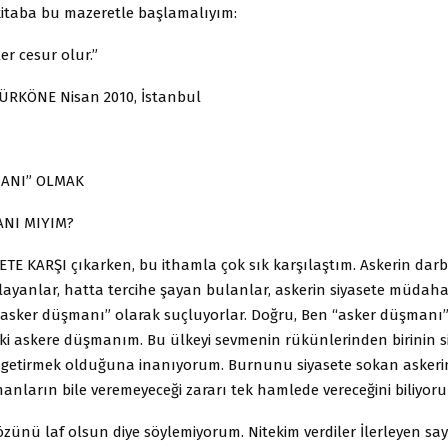
 kitaba bu mazeretle başlamalıyım:
er cesur olur.”
RKÖNE Nisan 2010, İstanbul
ANI” OLMAK
NI MIYIM?
ETE KARŞI çıkarken, bu ithamla çok sık karşılaştım. Askerin dar
ayanlar, hatta tercihe şayan bulanlar, askerin siyasete müdaha
i “asker düşmanı” olarak suçluyorlar. Doğru, Ben “asker düşmanı
ki askere düşmanım. Bu ülkeyi sevmenin rükünlerinden birinin si
a getirmek olduğuna inanıyorum. Burnunu siyasete sokan askeri
nların bile veremeyeceği zararı tek hamlede vereceğini biliyor
özünü laf olsun diye söylemiyorum. Nitekim verdiler İlerleyen sa