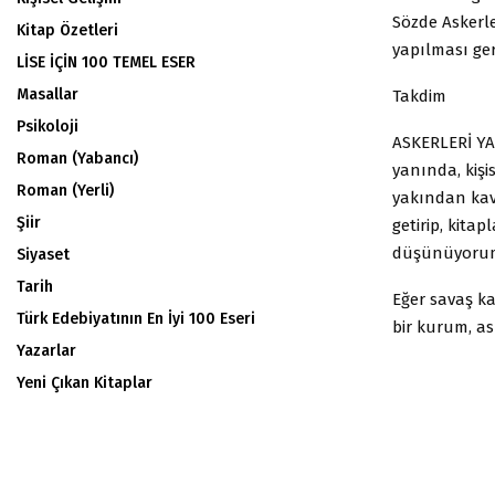
Sözde Askerl
Kitap Özetleri
yapılması ger
LİSE İÇİN 100 TEMEL ESER
Masallar
Takdim
Psikoloji
ASKERLERİ YA
Roman (Yabancı)
yanında, kiş
Roman (Yerli)
yakından kav
Şiir
getirip, kita
düşünüyorum.
Siyaset
Tarih
Eğer savaş ka
Türk Edebiyatının En İyi 100 Eseri
bir kurum, as
Yazarlar
Yeni Çıkan Kitaplar