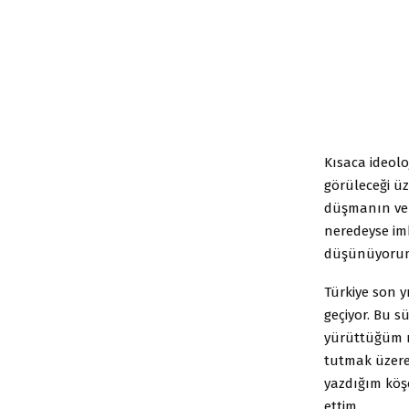
Kısaca ideoloj
görüleceği üz
düşmanın ver
neredeyse im
düşünüyoru
Türkiye son y
geçiyor. Bu sü
yürüttüğüm m
tutmak üzer
yazdığım köş
ettim.