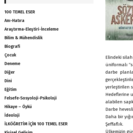
100 TEMEL ESER
Anı-Hatıra
Araştırma-Eleştiri-İnceleme
Bilim & Mühendislik
Biografi
Çocuk
Elindeki sila
Deneme
üniformalı “s
darbe planla
Diğer
gerçekleştiri
Dini
yerleştirilen s
Eğitim
Hedeflerine 
Felsefe-Sosyoloji-Psikoloji
alabilen sapk
Hikaye – Öykü
Darbe hevesli
İdeoloji
Daha bir yığ
Şeffaflık.
İLKÖĞRETİM İÇİN 100 TEMEL ESER
Ülkemizin güv
Kişisel Gelişim