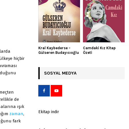
Kral Kaybederse –
Camdaki Kız Kitap
rlarda
Gülseren Budayıcıoğlu
Özeti
ülkeye hiçbir
kavraması
olduğunu
SOSYAL MEDYA
nemeçten
zellikle de
alarına ışık
Ekitap indir
tığım
zaman
,
uğunu fark