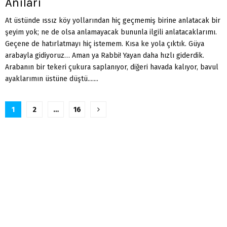
Anıları
At üstünde ıssız köy yollarından hiç geçmemiş birine anlatacak bir
şeyim yok; ne de olsa anlamayacak bununla ilgili anlatacaklarımı.
Geçene de hatırlatmayı hiç istemem. Kısa ke yola çıktık. Güya
arabayla gidiyoruz… Aman ya Rabbi! Yayan daha hızlı giderdik.
Arabanın bir tekeri çukura saplanıyor, diğeri havada kalıyor, bavul
ayaklarımın üstüne düştü.......
Yazı
1
2
…
16
sayfalandırması