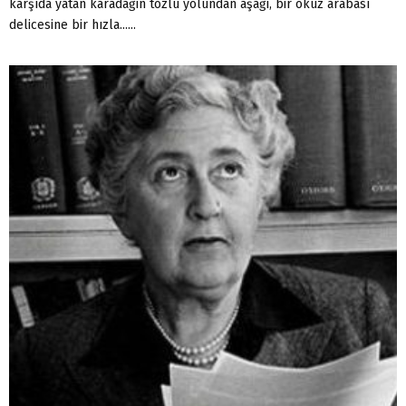
karşıda yatan karadağın tozlu yolundan aşağı, bir öküz arabası
delicesine bir hızla......