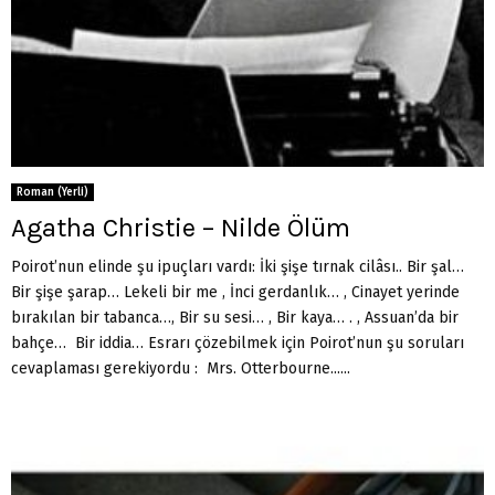
Roman (Yerli)
Agatha Christie – Nilde Ölüm
Poirot’nun elinde şu ipuçları vardı: İki şişe tırnak cilâsı.. Bir şal…
Bir şişe şarap… Lekeli bir me , İnci gerdanlık… , Cinayet yerinde
bırakılan bir tabanca…, Bir su sesi… , Bir kaya… . , Assuan’da bir
bahçe… Bir iddia… Esrarı çözebilmek için Poirot’nun şu soruları
cevaplaması gerekiyordu : Mrs. Otterbourne......