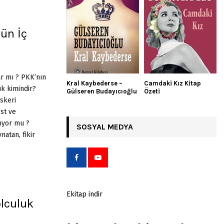
ün İç
ar mı ? PKK’nın
Kral Kaybederse –
Camdaki Kız Kitap
k kimindir?
Gülseren Budayıcıoğlu
Özeti
skeri
st ve
nıyor mu ?
SOSYAL MEDYA
atan, fikir
Ekitap indir
lculuk