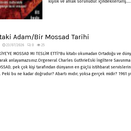
kişilik ve ahlak sorunudur. içindekilerGiriş.....
taki Adam/Bir Mossad Tarihi
23/07/2026
0
25
İYE’YE MOSSAD MI TESLİM ETTİ?Bu kitabı okumadan Ortadoğu ve düny
olarak anlayamazsınız.Orgeneral Charles GuthrieEski İngiltere Savunma 
MOSSAD, pek çok kişi tarafından dünyanın en güçlü istihbarat servislerin
 Peki bu ne kadar doğrudur? Abartı mıdır, yoksa gerçek midir? 1961 yılı