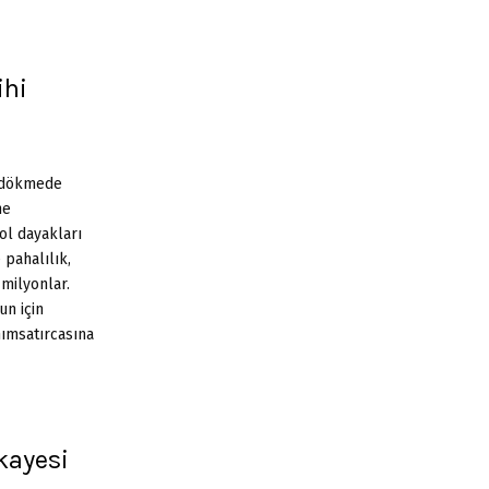
ihi
n dökmede
ne
ol dayakları
pahalılık,
 milyonlar.
un için
nımsatırcasına
kayesi