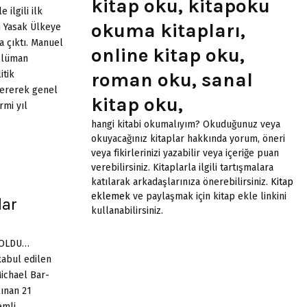
kitap oku, kitapoku
 ilgili ilk
okuma kitapları,
n Yasak Ülkeye
a çıktı. Manuel
online kitap oku,
üslüman
roman oku, sanal
itik
 vererek genel
kitap oku,
rmi yıl
hangi kitabi okumalıyım? Okuduğunuz veya
okuyacağınız kitaplar hakkında yorum, öneri
veya fikirlerinizi yazabilir veya içeriğe puan
verebilirsiniz. Kitaplarla ilgili tartışmalara
katılarak arkadaşlarınıza önerebilirsiniz.
Kitap
eklemek
ve paylaşmak için kitap ekle linkini
lar
kullanabilirsiniz.
 OLDU…
kabul edilen
Michael Bar-
ınan 21
emli