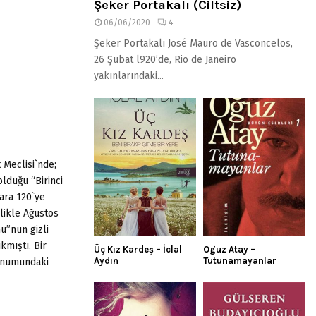
Şeker Portakalı (Ciltsiz)
06/06/2020
4
Şeker Portakalı José Mauro de Vasconcelos,
26 Şubat l920’de, Rio de Janeiro
yakınlarındaki...
 Meclisi`nde;
lduğu “Birinci
 ara 120`ye
likle Ağustos
u”nun gizli
mıştı. Bir
Üç Kız Kardeş – İclal
Oguz Atay –
Aydın
Tutunamayanlar
konumundaki