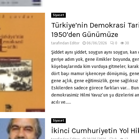
Siyaset
Türkiye’nin Demokrasi Tar
1950’den Günümüze
tarafından
Editor
06/06/2026
0
30
Şiddet aynı şiddet, soygun aynı soygun, ka
geriye adım yok, gene ilmikler boyunda, ge
köşebaşlarında kim vurduya gitmeler, karak
dört başı mamur işkenceye dönüşmüş, gene 
gene açlık, gene eğitimsizlik, gene sağlıksız
Eskilerden sadece görece farkları var… Bun
demokrasimiz Hilmi Yavuz’un şu dizelerini a
acılı ve......
Siyaset
İkinci Cumhuriyetin Yol Hi