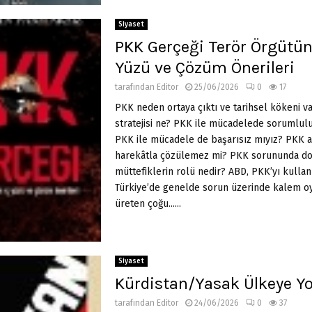
Siyaset
PKK Gerçeği Terör Örgütün
Yüzü ve Çözüm Önerileri
tarafından
Editor
25/06/2026
0
17
PKK neden ortaya çıktı ve tarihsel kökeni v
stratejisi ne? PKK ile mücadelede sorumlulu
PKK ile mücadele de başarısız mıyız? PKK a
harekâtla çözülemez mi? PKK sorununda do
müttefiklerin rolü nedir? ABD, PKK’yı kulla
Türkiye’de genelde sorun üzerinde kalem oyn
üreten çoğu......
Siyaset
Kürdistan/Yasak Ülkeye Yo
tarafından
Editor
24/06/2026
0
37