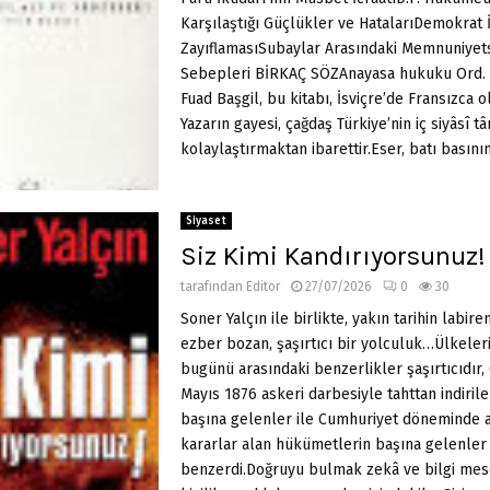
Karşılaştığı Güçlükler ve HatalarıDemokrat İ
ZayıflamasıSubaylar Arasındaki Memnuniyets
Sebepleri BİRKAÇ SÖZAnayasa hukuku Ord. Pr
Fuad Başgil, bu kitabı, İsviçre’de Fransızca o
Yazarın gayesi, çağdaş Türkiye’nin iç siyâsî târ
kolaylaştırmaktan ibarettir.Eser, batı basınında
Siyaset
Siz Kimi Kandırıyorsunuz!
tarafından
Editor
27/07/2026
0
30
Soner Yalçın ile birlikte, yakın tarihin labire
ezber bozan, şaşırtıcı bir yolculuk…Ülkeleri
bugünü arasındaki benzerlikler şaşırtıcıdır,
Mayıs 1876 askeri darbesiyle tahttan indirile
başına gelenler ile Cumhuriyet döneminde 
kararlar alan hükümetlerin başına gelenler
benzerdi.Doğruyu bulmak zekâ ve bilgi mes