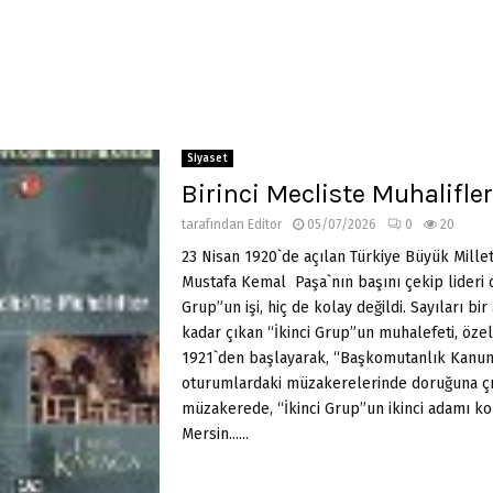
Siyaset
Birinci Mecliste Muhalifler
tarafından
Editor
05/07/2026
0
20
23 Nisan 1920`de açılan Türkiye Büyük Millet
Mustafa Kemal Paşa`nın başını çekip lideri o
Grup”un işi, hiç de kolay değildi. Sayıları bir
kadar çıkan “İkinci Grup”un muhalefeti, özel
1921`den başlayarak, “Başkomutanlık Kanun
oturumlardaki müzakerelerinde doruğuna çık
müzakerede, “İkinci Grup”un ikinci adamı 
Mersin......