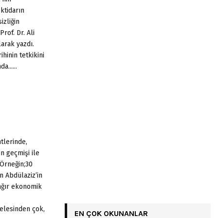
ktidarın
izliğin
of. Dr. Ali
larak yazdı.
ihinin tetkikini
......
ntlerinde,
n geçmişi ile
 Örneğin;30
n Abdülaziz’in
ağır ekonomik
elesinden çok,
EN ÇOK OKUNANLAR