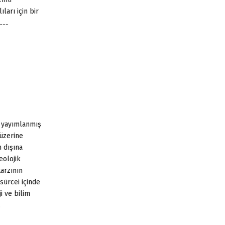
ları için bir
...
a yayımlanmış
 üzerine
 dışına
eolojik
arzının
 sürcei içinde
ji ve bilim
.