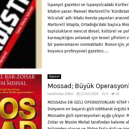
İspanyol gazeteci ve İspanyolcadaki Kürtlerle
kitabın yazarı Manuel Martorell’in ‘Kürdista
Yolculuk‘ adlı kitabı Avesta yayınları arasınd
Martorell kitapta, Ortadoğu’daki başlıca M
toplulukların mevcut dinsel, kültürel ve pol
karmaşıklığını anlamak için temel şifreleri
bir panoramasını sunmaktadır. Bunun için, yi
boyunca profesyonel gazeteci......
Siyaset
Mossad; Büyük Operasyon
tarafından
Editor
23/06/2026
0
40
MOSSADın EN GİZLİ OPERASYONLARI KİTAP
Dünyanın en başarılı gizli istihbarat örgütü 
Mossadın gizli operasyonları açığa çıkıyor. 
Zohar ve Nissim Mishal tarafından kaleme al
bölümden oluşan ve 30dan fazla gizli ve ön