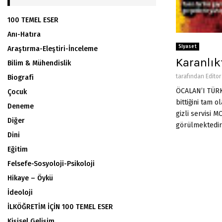
100 TEMEL ESER
Anı-Hatıra
Siyaset
Araştırma-Eleştiri-İnceleme
Karanlık
Bilim & Mühendislik
tarafından
Editor
Biografi
ÖCALAN’I TÜRK
Çocuk
bittiğini tam 
Deneme
gizli servisi 
Diğer
görülmektedir.
Dini
Eğitim
Felsefe-Sosyoloji-Psikoloji
Hikaye – Öykü
İdeoloji
İLKÖĞRETİM İÇİN 100 TEMEL ESER
Kişisel Gelişim