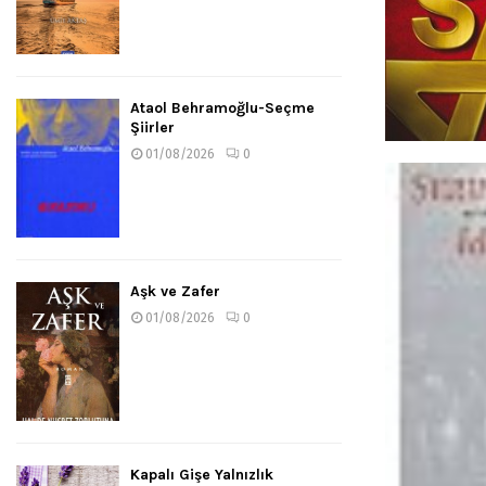
Ataol Behramoğlu-Seçme
Şiirler
01/08/2026
0
Aşk ve Zafer
01/08/2026
0
Kapalı Gişe Yalnızlık