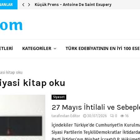
Küçük Prens – Antoine De Saint Exupery
NANLAR
com
ETLERI
KATEGORILER
TÜRK EDEBIYATININ EN İYI 100 ESE
yasi kitap oku
siyasi kitap oku
Siyaset
27 Mayıs İhtilali ve Sebepl
tarafından
Editor
30/07/2026
0
16
İçindekiler Türkiye’de Cumhuriyet’in Kurul
Siyasi Partilerin TeşkiliDemokratlar İktidar
Parti İktidarı’nın Müsbet İcraatıD.P. Hükümeti