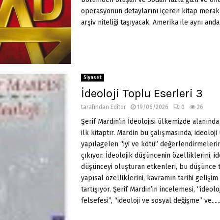
operasyonun detaylarını içeren kitap meraklı
arşiv niteliği taşıyacak. Amerika ile aynı anda...
Siyaset
İdeoloji Toplu Eserleri 3
tarafından
Editor
19/06/2026
0
26
Şerif Mardin’in İdeolojisi ülkemizde alanınd
ilk kitaptır. Mardin bu çalışmasında, ideoloji
yapılagelen “iyi ve kötü” değerlendirmelerin
çıkıyor. İdeolojik düşüncenin özelliklerini, id
düşünceyi oluşturan etkenleri, bu düşünce t
yapısal özelliklerini, kavramın tarihi gelişim
tartışıyor. Şerif Mardin’in incelemesi, “ideolo
felsefesi”, “ideoloji ve sosyal değişme” ve.....