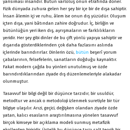
yansıması insandır. Bütün varloluş onun etrafında döner.
Fizik dünyada zuhura gelen her şey bir içe bir de dışa sahiptir.
İnsan âlemin içi ve ruhu, âlem ise onun dış yüzüdür. Oluşum
içten dışa, yani bâtından zahire doğrudur. İç, birliğin ve
bütünlüğün yeri iken dış, ayrışmaların ve farklılıkların
yeridir. Her şey gibi dinler de bu çift yönlü yapıya sahiptir ve
dışarıda gösterdiklerinden çok daha fazlasını aslında
içlerinde barındırırlar. Dinlerin özü,
bütün
beşerî yorum
çabalarının, felsefelerin, sanatların doğduğu kaynaktır.
Fakat modern çağda bu yönleri unutulmuş ve özde
barındırdıklarından ziyade dış düzenlemeleriyle alakadar
olunmuştur.
Tasavvuf bir bilgi değil bir düşünce tarzıdır, bir usuldür,
metodtur ve ancak o metodoloji izlenmek suretiyle bir tür
bilgiye ulaşılır. Arızi, geçici, değişken olandan ziyade özde
yatan, kalıcı esasların araştırılmasına yönelen tasavvuf
birçok kimseye bir açıklama modeli sunmuş metafizik
ekollerden birisidir. Üstelik bu düşünce tarzı salt teorik bir