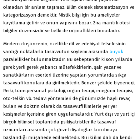
olmadan bir anlam taşımaz. Bilim demek sistematizasyon ve
kategorizasyon demektir. Mistik bilgi için bu ameliyeler
kayıtlama getirir ve onun yapısını bozar. Zira mantık ötesi
bilgiler düzensizdir ve belki de orijinallikleri buradadır.
Modern düşüncenin, özellikle dil ve edebiyat felsefesinin
vardığı noktalarla tasavvufun söylemi arasında
büyük
paralellikler bulunmaktadır. Bu sebeptendir ki son yıllarda
gerek yerli gerek yabancı mütefekkirlerin, şair, yazar ve
sanatkârların eserleri üzerine yapılan yorumlarda sıkça
tasavvufi konulara da girilmektedir. Benzer şekilde biyoenerji,
Reiki, transpersonal psikoloji, orgon terapi, enegram terapisi,
oto-telkin vb. tedavi yöntemleri de günümüzde hayli revaç
bulan ve doktrin olarak da tasavvufi ilimlerle yer yer
kesişmeler içerisine giren uygulamalardır. Yurt dışı ve yurt içi
birçok bilimsel toplantıda psikiyatristler ile tasavvuf
uzmanları arasında çok güzel diyaloglar kurulmaya
başlandığı müşahede edilmektedir. Bu iki ilim dalı da kendi