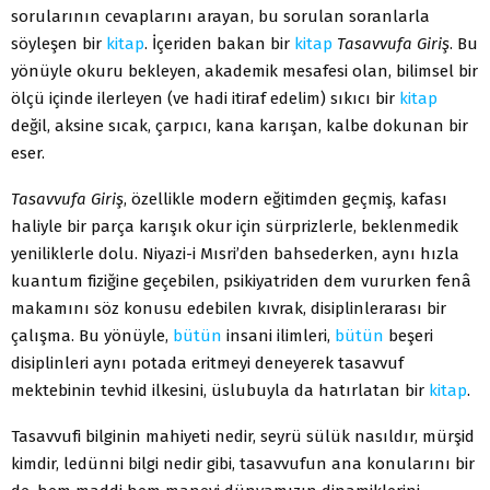
sorularının cevaplarını arayan, bu sorulan soranlarla
söyleşen bir
kitap
. İçeriden bakan bir
kitap
Tasavvufa Giriş
. Bu
yönüyle okuru bekleyen, akademik mesafesi olan, bilimsel bir
ölçü içinde ilerleyen (ve hadi itiraf edelim) sıkıcı bir
kitap
değil, aksine sıcak, çarpıcı, kana karışan, kalbe dokunan bir
eser.
Tasavvufa Giriş
, özellikle modern eğitimden geçmiş, kafası
haliyle bir parça karışık okur için sürprizlerle, beklenmedik
yeniliklerle dolu. Niyazi-i Mısri’den bahsederken, aynı hızla
kuantum fiziğine geçebilen, psikiyatriden dem vururken fenâ
makamını söz konusu edebilen kıvrak, disiplinlerarası bir
çalışma. Bu yönüyle,
bütün
insani ilimleri,
bütün
beşeri
disiplinleri aynı potada eritmeyi deneyerek tasavvuf
mektebinin tevhid ilkesini, üslubuyla da hatırlatan bir
kitap
.
Tasavvufi bilginin mahiyeti nedir, seyrü sülük nasıldır, mürşid
kimdir, ledünni bilgi nedir gibi, tasavvufun ana konularını bir