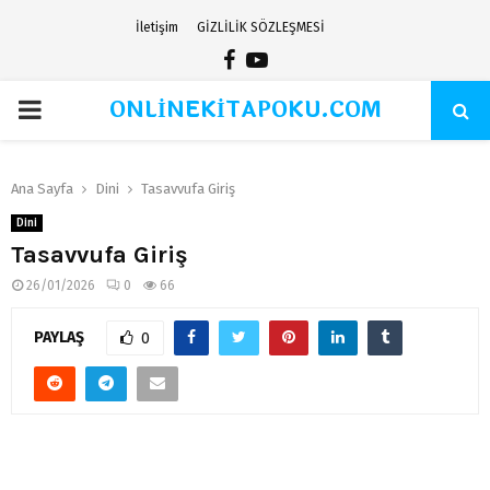
İletişim
GİZLİLİK SÖZLEŞMESİ
Facebook
Youtube
ONLİNEKİTAPOKU.COM
PRIMARY
MENU
Ana Sayfa
Dini
Tasavvufa Giriş
Dini
Tasavvufa Giriş
26/01/2026
0
66
PAYLAŞ
0