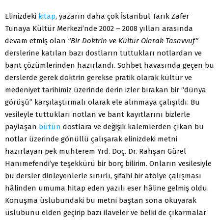
Elinizdeki
kitap
, yazarın daha çok İstanbul Tarık Zafer
Tunaya Kültür Merkezi’nde 2002 – 2008 yılları arasında
devam etmiş olan
“Bir Doktrin ve Kültür Olarak Tasavvuf”
derslerine katılan bazı dostların tuttukları notlardan ve
bant çözümlerinden hazırlandı. Sohbet havasında geçen bu
derslerde gerek doktrin gerekse pratik olarak kültür ve
medeniyet tarihimiz üzerinde derin izler bırakan bir “dünya
görüşü” karşılaştırmalı olarak ele alınmaya çalışıldı. Bu
vesileyle tuttukları notlan ve bant kayıtlarını bizlerle
paylaşan
bütün
dostlara ve değişik kalemlerden çıkan bu
notlar üzerinde gönüllü çalışarak elinizdeki metni
hazırlayan pek muhterem Yrd. Doç. Dr. Rahşan Gürel
Hanımefendi’ye teşekkürü bir borç bilirim. Onların vesilesiyle
bu dersler dinleyenlerle sınırlı, şifahi bir atölye çalışması
hâlinden umuma hitap eden yazılı eser hâline gelmiş oldu.
Konuşma üslubundaki bu metni baştan sona okuyarak
üslubunu elden geçirip bazı ilaveler ve belki de çıkarmalar