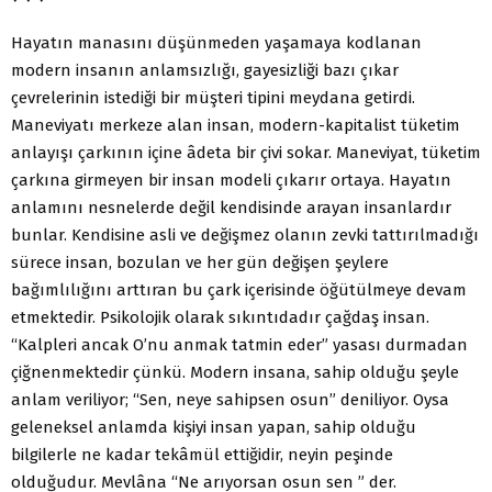
Hayatın manasını düşünmeden yaşamaya kodlanan
modern insanın anlamsızlığı, gayesizliği bazı çıkar
çevrelerinin istediği bir müşteri tipini meydana getirdi.
Maneviyatı merkeze alan insan, modern-kapitalist tüketim
anlayışı çarkının içine âdeta bir çivi sokar. Maneviyat, tüketim
çarkına girmeyen bir insan modeli çıkarır ortaya. Hayatın
anlamını nesnelerde değil kendisinde arayan insanlardır
bunlar. Kendisine asli ve değişmez olanın zevki tattırılmadığı
sürece insan, bozulan ve her gün değişen şeylere
bağımlılığını arttıran bu çark içerisinde öğütülmeye devam
etmektedir. Psikolojik olarak sıkıntıdadır çağdaş insan.
“Kalpleri ancak O’nu anmak tatmin eder” yasası durmadan
çiğnenmektedir çünkü. Modern insana, sahip olduğu şeyle
anlam veriliyor; “Sen, neye sahipsen osun” deniliyor. Oysa
geleneksel anlamda kişiyi insan yapan, sahip olduğu
bilgilerle ne kadar tekâmül ettiğidir, neyin peşinde
olduğudur. Mevlâna “Ne arıyorsan osun sen ” der.