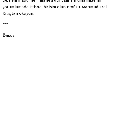
de, hem maddi hem manevi dünyamızın dinamiklerini
yorumlamada istisnai bir isim olan Prof. Dr. Mahmud Erol
Kılıç’tan okuyun.
***
Önsöz