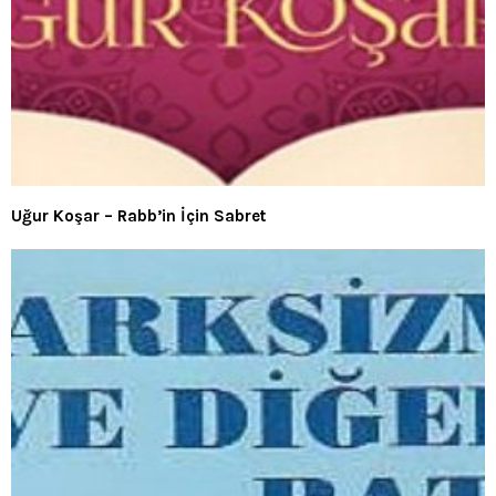
Uğur Koşar – Rabb’in İçin Sabret