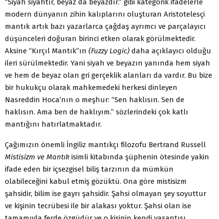
“Siyah siyahtır, beyaz da beyazdır.” gibi kategorik ifadelerle
modern dünyanın zihin kalıplarını oluşturan Aristotelesçi
mantık artık bazı yazarlarca çağdaş ayrımcı ve parçalayıcı
düşünceleri doğuran birinci etken olarak görülmektedir.
Aksine “Kırçıl Mantık”ın
(Fuzzy Logic)
daha açıklayıcı olduğu
ileri sürülmektedir. Yani siyah ve beyazın yanında hem siyah
ve hem de beyaz olan gri gerçeklik alanları da vardır. Bu bize
bir hukukçu olarak mahkemedeki herkesi dinleyen
Nasreddin Hoca’nın o meşhur: “Sen haklısın. Sen de
haklısın. Ama ben de haklıyım.” sözlerindeki çok katlı
mantığını hatırlatmaktadır.
Çağımızın önemli İngiliz mantıkçı filozofu Bertrand Russell
Mistisizm ve Mantık
isimli kitabında şüphenin ötesinde yakin
ifade eden bir içsezgisel biliş tarzının da mümkün
olabileceğini kabul etmiş gözüktü. Ona göre mistisizm
şahsidir, bilim ise gayrı şahsidir. Şahsi olmayan şey soyuttur
ve kişinin tecrübesi ile bir alakası yoktur. Şahsi olan ise
tamamıyla ferde özgüdür ve o kişinin kendi yaşantısı