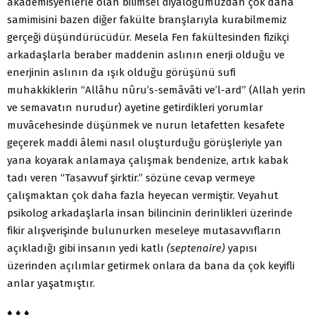
akademisyenlerle olan bilimsel diyaloğumuzdan çok daha
samimisini bazen diğer fakülte branşlarıyla kurabilmemiz
gerçeği düşündürücüdür. Mesela Fen fakültesinden fizikçi
arkadaşlarla beraber maddenin aslının enerji olduğu ve
enerjinin aslının da ışık olduğu görüşünü sufi
muhakkiklerin “Allâhu nûru’s-semâvâti ve’l-ard” (Allah yerin
ve semavatın nurudur) ayetine getirdikleri yorumlar
muvâcehesinde düşünmek ve nurun letafetten kesafete
geçerek maddi âlemi nasıl oluşturduğu görüşleriyle yan
yana koyarak anlamaya çalışmak bendenize, artık kabak
tadı veren “Tasavvuf şirktir.” sözüne cevap vermeye
çalışmaktan çok daha fazla heyecan vermiştir. Veyahut
psikolog arkadaşlarla insan bilincinin derinlikleri üzerinde
fikir alışverişinde bulunurken meseleye mutasavvıfların
açıkladığı gibi insanın yedi katlı
(septenaire)
yapısı
üzerinden açılımlar getirmek onlara da bana da çok keyifli
anlar yaşatmıştır.
♦ ♦ ♦