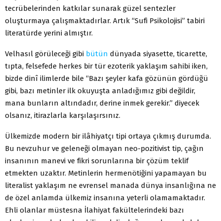
tecrübelerinden katkılar sunarak güzel sentezler
oluşturmaya çalışmaktadırlar. Artık “Sufi Psikolojisi” tabiri
literatürde yerini almıştır.
Velhasıl görüleceği gibi
bütün
dünyada siyasette, ticarette,
tıpta, felsefede herkes bir tür ezoterik yaklaşım sahibi iken,
bizde dinî ilimlerde bile “Bazı şeyler kafa gözünün gördüğü
gibi, bazı metinler ilk okuyuşta anladığımız gibi değildir,
mana bunların altındadır, derine inmek gerekir.” diyecek
olsanız, itirazlarla karşılaşırsınız.
Ülkemizde modern bir ilâhiyatçı tipi ortaya çıkmış durumda.
Bu nevzuhur ve geleneği olmayan neo-pozitivist tip, çağın
insanının manevi ve fikri sorunlarına bir çözüm teklif
etmekten uzaktır. Metinlerin hermenötiğini yapamayan bu
literalist yaklaşım ne evrensel manada dünya insanlığına ne
de özel anlamda ülkemiz insanına yeterli olamamaktadır.
Ehli olanlar müstesna İlahiyat fakültelerindeki bazı