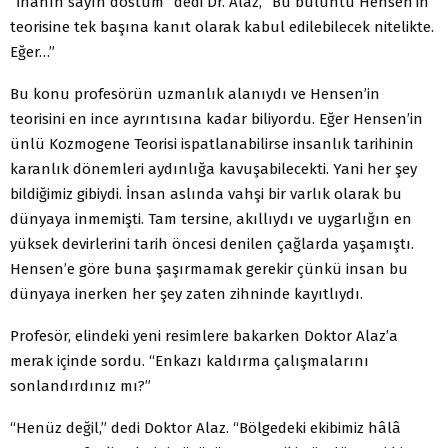
“İnanın sayın dostum” dedi Dr. Alaz, “Bu buluntu Hensen’in
teorisine tek başına kanıt olarak kabul edilebilecek nitelikte.
Eğer…”
Bu konu profesörün uzmanlık alanıydı ve Hensen’in
teorisini en ince ayrıntısına kadar biliyordu. Eğer Hensen’in
ünlü Kozmogene Teorisi ispatlanabilirse insanlık tarihinin
karanlık dönemleri aydınlığa kavuşabilecekti. Yani her şey
bildiğimiz gibiydi. İnsan aslında vahşi bir varlık olarak bu
dünyaya inmemişti. Tam tersine, akıllıydı ve uygarlığın en
yüksek devirlerini tarih öncesi denilen çağlarda yaşamıştı.
Hensen’e göre buna şaşırmamak gerekir çünkü insan bu
dünyaya inerken her şey zaten zihninde kayıtlıydı.
Profesör, elindeki yeni resimlere bakarken Doktor Alaz’a
merak içinde sordu. “Enkazı kaldırma çalışmalarını
sonlandırdınız mı?”
“Henüz değil,” dedi Doktor Alaz. “Bölgedeki ekibimiz hâlâ