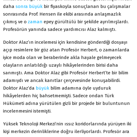
daha
sonra
büyük
bir fiyaskoyla sonuçlanan bu çalışmalar
sonrasında Prof. Hensen ile ekibi arasında anlaşmazlık
çıkmış ve o
zaman
epey gürültülü bir şekilde ayrılmışlardı.
Profesörün yanında sadece yardımcısı Alaz kalmıştı.
Doktor Alaz’ın incelemesi için kendisine gönderdiği dosyayı
açıp resimlere bir göz atan Profesör Herbert, o zamanlarda
iyice moda olan ve beraberinde akla hayale gelmeyecek
olayların anlatıldığı uzaylı hikâyelerinden birisi daha
sanmıştı. Ama Doktor Alaz gibi Profesör Herbert’te bir bilim
adamıydı ve ancak kanıtlar çerçevesinde konuşabilirdi.
Doktor Alaz’da
büyük
bilim adamına öyle uyduruk
hikâyelerden hiç bahsetmemişti. Sadece ondan Türk
Hükümeti adına yürütülen gizli bir projede bir buluntunun
incelenmesini istemişti.
Yüksek Teknoloji Merkezi’nin ıssız koridorlarında yürüyen iki
kişi merkezin derinliklerine doğru ilerliyorlardı. Profesör ara