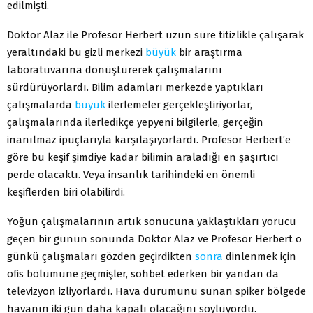
edilmişti.
Doktor Alaz ile Profesör Herbert uzun süre titizlikle çalışarak
yeraltındaki bu gizli merkezi
büyük
bir araştırma
laboratuvarına dönüştürerek çalışmalarını
sürdürüyorlardı. Bilim adamları merkezde yaptıkları
çalışmalarda
büyük
ilerlemeler gerçekleştiriyorlar,
çalışmalarında ilerledikçe yepyeni bilgilerle, gerçeğin
inanılmaz ipuçlarıyla karşılaşıyorlardı. Profesör Herbert’e
göre bu keşif şimdiye kadar bilimin araladığı en şaşırtıcı
perde olacaktı. Veya insanlık tarihindeki en önemli
keşiflerden biri olabilirdi.
Yoğun çalışmalarının artık sonucuna yaklaştıkları yorucu
geçen bir günün sonunda Doktor Alaz ve Profesör Herbert o
günkü çalışmaları gözden geçirdikten
sonra
dinlenmek için
ofis bölümüne geçmişler, sohbet ederken bir yandan da
televizyon izliyorlardı. Hava durumunu sunan spiker bölgede
havanın iki gün daha kapalı olacağını söylüyordu.