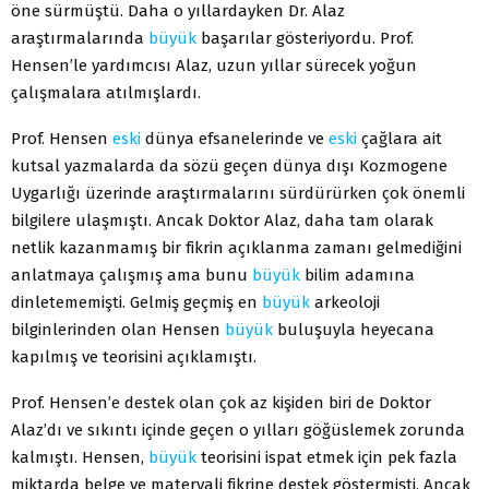
öne sürmüştü. Daha o yıllardayken Dr. Alaz
araştırmalarında
büyük
başarılar gösteriyordu. Prof.
Hensen’le yardımcısı Alaz, uzun yıllar sürecek yoğun
çalışmalara atılmışlardı.
Prof. Hensen
eski
dünya efsanelerinde ve
eski
çağlara ait
kutsal yazmalarda da sözü geçen dünya dışı Kozmogene
Uygarlığı üzerinde araştırmalarını sürdürürken çok önemli
bilgilere ulaşmıştı. Ancak Doktor Alaz, daha tam olarak
netlik kazanmamış bir fikrin açıklanma zamanı gelmediğini
anlatmaya çalışmış ama bunu
büyük
bilim adamına
dinletememişti. Gelmiş geçmiş en
büyük
arkeoloji
bilginlerinden olan Hensen
büyük
buluşuyla heyecana
kapılmış ve teorisini açıklamıştı.
Prof. Hensen’e destek olan çok az kişiden biri de Doktor
Alaz’dı ve sıkıntı içinde geçen o yılları göğüslemek zorunda
kalmıştı. Hensen,
büyük
teorisini ispat etmek için pek fazla
miktarda belge ve materyali fikrine destek göstermişti. Ancak