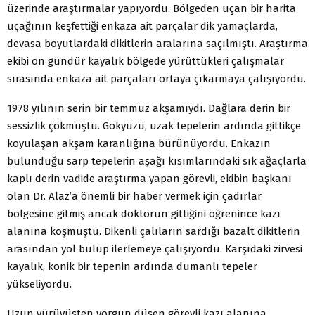
üzerinde araştırmalar yapıyordu. Bölgeden uçan bir harita
uçağının keşfettiği enkaza ait parçalar dik yamaçlarda,
devasa boyutlardaki dikitlerin aralarına saçılmıştı. Araştırma
ekibi on gündür kayalık bölgede yürüttükleri çalışmalar
sırasında enkaza ait parçaları ortaya çıkarmaya çalışıyordu.
1978 yılının serin bir temmuz akşamıydı. Dağlara derin bir
sessizlik çökmüştü. Gökyüzü, uzak tepelerin ardında gittikçe
koyulaşan akşam karanlığına bürünüyordu. Enkazın
bulunduğu sarp tepelerin aşağı kısımlarındaki sık ağaçlarla
kaplı derin vadide araştırma yapan görevli, ekibin başkanı
olan Dr. Alaz’a önemli bir haber vermek için çadırlar
bölgesine gitmiş ancak doktorun gittiğini öğrenince kazı
alanına koşmuştu. Dikenli çalıların sardığı bazalt dikitlerin
arasından yol bulup ilerlemeye çalışıyordu. Karşıdaki zirvesi
kayalık, konik bir tepenin ardında dumanlı tepeler
yükseliyordu.
Uzun yürüyüşten yorgun düşen görevli kazı alanına