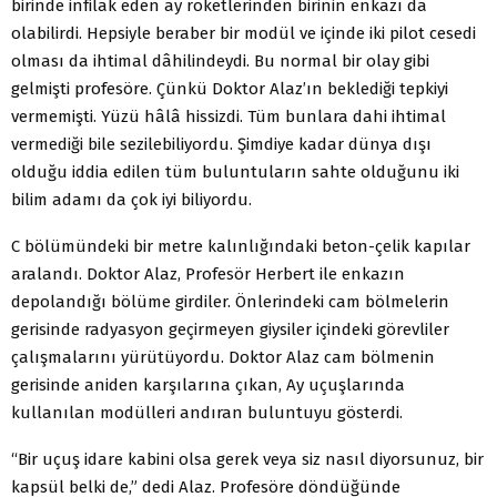
birinde infilak eden ay roketlerinden birinin enkazı da
olabilirdi. Hepsiyle beraber bir modül ve içinde iki pilot cesedi
olması da ihtimal dâhilindeydi. Bu normal bir olay gibi
gelmişti profesöre. Çünkü Doktor Alaz’ın beklediği tepkiyi
vermemişti. Yüzü hâlâ hissizdi. Tüm bunlara dahi ihtimal
vermediği bile sezilebiliyordu. Şimdiye kadar dünya dışı
olduğu iddia edilen tüm buluntuların sahte olduğunu iki
bilim adamı da çok iyi biliyordu.
C bölümündeki bir metre kalınlığındaki beton-çelik kapılar
aralandı. Doktor Alaz, Profesör Herbert ile enkazın
depolandığı bölüme girdiler. Önlerindeki cam bölmelerin
gerisinde radyasyon geçirmeyen giysiler içindeki görevliler
çalışmalarını yürütüyordu. Doktor Alaz cam bölmenin
gerisinde aniden karşılarına çıkan, Ay uçuşlarında
kullanılan modülleri andıran buluntuyu gösterdi.
“Bir uçuş idare kabini olsa gerek veya siz nasıl diyorsunuz, bir
kapsül belki de,” dedi Alaz. Profesöre döndüğünde