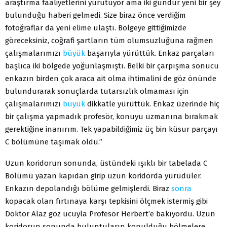
araştırma faaliyetlerini yürütüyor ama iki gündür yeni bir şey
bulunduğu haberi gelmedi. Size biraz önce verdiğim
fotoğraflar da yeni elime ulaştı. Bölgeye gittiğimizde
göreceksiniz, coğrafi şartların tüm olumsuzluğuna rağmen
çalışmalarımızı
büyük
başarıyla yürüttük. Enkaz parçaları
başlıca iki bölgede yoğunlaşmıştı. Belki bir çarpışma sonucu
enkazın birden çok araca ait olma ihtimalini de göz önünde
bulundurarak sonuçlarda tutarsızlık olmaması için
çalışmalarımızı
büyük
dikkatle yürüttük. Enkaz üzerinde hiç
bir çalışma yapmadık profesör, konuyu uzmanına bırakmak
gerektiğine inanırım. Tek yapabildiğimiz üç bin küsur parçayı
C bölümüne taşımak oldu.”
Uzun koridorun sonunda, üstündeki ışıklı bir tabelada C
Bölümü yazan kapıdan girip uzun koridorda yürüdüler.
Enkazın depolandığı bölüme gelmişlerdi. Biraz
sonra
kopacak olan fırtınaya karşı tepkisini ölçmek istermiş gibi
Doktor Alaz göz ucuyla Profesör Herbert’e bakıyordu. Uzun
koridorun sonunda buluntuların konulduğu bölmelere