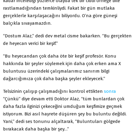
kadar incelediği yüzlerce olayda tek bir ciddi örneğe bile
rastlamadığından temkinliydi. Fakat bir gün mutlaka
gerçeklerle karşılaşacağını biliyordu. O’na göre güneşi
balçıkla sıvayamazdın.
“Dostum Alaz,” dedi dev metal cisme bakarken. “Bu gerçekten
de heyecan verici bir keşif.”
“Bu heyecandan çok daha öte bir keşif profesör. Konu
hakkında bir şeyler söylemek için daha çok erken ama X
buluntusu üzerindeki çalışmalarımız sanırım bilgi
dağarcığımıza çok daha başka şeyler ekleyecek.”
Telsizinin çalışıp çalışmadığını kontrol ettikten
sonra
“Çünkü” diye devam etti Doktor Alaz, “tüm bunlardan çok
daha fazla ilginizi çekeceğini umduğum keşfimize geçmek
istiyorum. Bizi asıl hayrete düşüren şey bu buluntu değildi.
Yani,” dedi ses tonunu alçaltarak, “Buluntuları gölgede
bırakacak daha başka bir şey…”