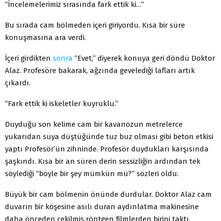
“İncelemelerimiz sırasında fark ettik ki…”
Bu sırada cam bölmeden içeri giriyordu. Kısa bir süre
konuşmasına ara verdi.
İçeri girdikten
sonra
“Evet,” diyerek konuya geri döndü Doktor
Alaz. Profesöre bakarak, ağzında gevelediği lafları artık
çıkardı.
“Fark ettik ki iskeletler kuyruklu.”
Duyduğu son kelime cam bir kavanozun metrelerce
yukarıdan suya düştüğünde tuz buz olması gibi beton etkisi
yaptı Profesör’ün zihninde. Profesör duydukları karşısında
şaşkındı. Kısa bir an süren derin sessizliğin ardından tek
söylediği “böyle bir şey mümkün mü?” sözleri oldu.
Büyük bir cam bölmenin önünde durdular. Doktor Alaz cam
duvarın bir köşesine asılı duran aydınlatma makinesine
daha önceden çekilmiş röntgen filmlerden birini taktı.