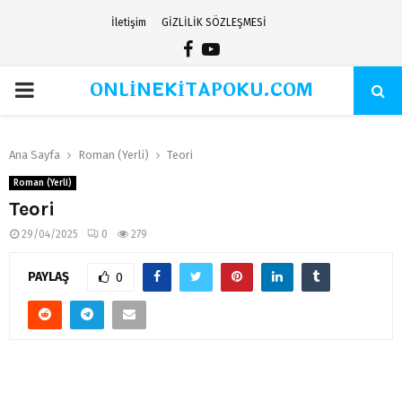
İletişim
GİZLİLİK SÖZLEŞMESİ
Facebook
Youtube
ONLİNEKİTAPOKU.COM
PRIMARY
MENU
Ana Sayfa
Roman (Yerli)
Teori
Roman (Yerli)
Teori
29/04/2025
0
279
PAYLAŞ
0