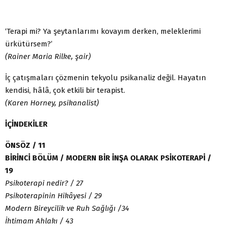
‘Terapi mi? Ya şeytanlarımı kovayım derken, meleklerimi
ürkütürsem?’
(Rainer Maria Rilke, şair)
İç çatışmaları çözmenin tekyolu psikanaliz değil. Hayatın
kendisi, hâlâ, çok etkili bir terapist.
(Karen Horney, psikanalist)
İÇİNDEKİLER
ÖNSÖZ / 11
BİRİNCİ BÖLÜM / MODERN BİR İNŞA OLARAK PSİKOTERAPİ /
19
Psikoterapi nedir? / 27
Psikoterapinin Hikâyesi / 29
Modern Bireycilik ve Ruh Sağlığı /34
İhtimam Ahlakı / 43