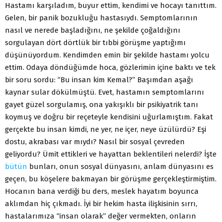
Hastamı karşıladım, buyur ettim, kendimi ve hocayı tanıttım.
Gelen, bir panik bozukluğu hastasıydı. Semptomlarının
nasıl ve nerede başladığını, ne şekilde çoğaldığını
sorgulayan dört dörtlük bir tıbbi görüşme yaptığımı
düşünüyordum. Kendimden emin bir şekilde hastamı yolcu
ettim. Odaya döndüğümde hoca, gözlerimin içine baktı ve tek
bir soru sordu: “Bu insan kim Kemal?” Başımdan aşağı
kaynar sular dökülmüştü. Evet, hastamın semptomlarını
gayet güzel sorgulamış, ona yakışıklı bir psikiyatrik tanı
koymuş ve doğru bir reçeteyle kendisini uğurlamıştım. Fakat
gerçekte bu insan kimdi, ne yer, ne içer, neye üzülürdü? Eşi
dostu, akrabası var mıydı? Nasıl bir sosyal çevreden
geliyordu? Ümit ettikleri ve hayattan beklentileri nelerdi? İşte
bütün
bunları, onun sosyal dünyasını, anlam dünyasını es
geçen, bu köşelere bakmayan bir görüşme gerçekleştirmiştim.
Hocanın bana verdiği bu ders, meslek hayatım boyunca
aklımdan hiç çıkmadı. İyi bir hekim hasta ilişkisinin sırrı,
hastalarımıza “insan olarak” değer vermekten, onların