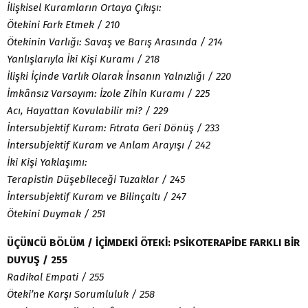
İlişkisel Kuramların Ortaya Çıkışı:
Ötekini Fark Etmek / 210
Ötekinin Varlığı: Savaş ve Barış Arasında / 214
Yanlışlarıyla İki Kişi Kuramı / 218
İlişki İçinde Varlık Olarak İnsanın Yalnızlığı / 220
İmkânsız Varsayım: İzole Zihin Kuramı / 225
Acı, Hayattan Kovulabilir mi? / 229
İntersubjektif Kuram: Fıtrata Geri Dönüş / 233
İntersubjektif Kuram ve Anlam Arayışı / 242
İki Kişi Yaklaşımı:
Terapistin Düşebileceği Tuzaklar / 245
İntersubjektif Kuram ve Bilinçaltı / 247
Ötekini Duymak / 251
ÜÇÜNCÜ BÖLÜM / İÇİMDEKİ ÖTEKİ: PSİKOTERAPİDE FARKLI BİR
DUYUŞ / 255
Radikal Empati / 255
Öteki’ne Karşı Sorumluluk / 258