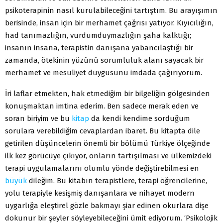
psikoterapinin nasıl kurulabileceğini tartıştım. Bu arayışımın
berisinde, insan için bir merhamet çağrısı yatıyor. Kıyıcılığın,
had tanımazlığın, vurdumduymazlığın şaha kalktığı;
insanın insana, terapistin danışana yabancılaştığı bir
zamanda, ötekinin yüzünü sorumluluk alanı sayacak bir
merhamet ve mesuliyet duygusunu imdada çağırıyorum.
İri laflar etmekten, hak etmediğim bir bilgeliğin gölgesinden
konuşmaktan imtina ederim. Ben sadece merak eden ve
soran biriyim ve bu
kitap
da kendi kendime sorduğum
sorulara verebildiğim cevaplardan ibaret. Bu kitapta dile
getirilen düşüncelerin önemli bir bölümü Türkiye ölçeğinde
ilk kez görücüye çıkıyor, onların tartışılması ve ülkemizdeki
terapi uygulamalarını olumlu yönde değiştirebilmesi en
büyük
dileğim. Bu kitabın terapistlere, terapi öğrencilerine,
yolu terapiyle kesişmiş danışanlara ve nihayet modern
uygarlığa eleştirel gözle bakmayı şiar edinen okurlara dişe
dokunur bir şeyler söyleyebileceğini ümit ediyorum. ‘Psikolojik