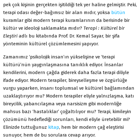
pek çok kişinin gerçekten işitildiği tek yer haline gelmiştir. Peki,
terapi odası değer-bağımsız bir alan mıdır, yoksa
bütün
kuramlar gibi modern terapi kuramlarının da berisinde bir
kültür ve ideoloji saklamakta mıdır?
Terapi : Kültürel bir
Eleştiri
adlı bu kitabında Prof. Dr. Kemal Sayar, bir şifa
yönteminin kültürel çözümlemesini yapıyor.
Zamanımız ‘psikolojik insan’ın yükselişine ve ‘terapi
kültürü’nün yaygınlaşmasına tanıklık ediyor. İnsanlar
kendilerini, modern çağda giderek daha fazla terapi diliyle
ifade ediyor. Modern terapiler, bireyselleşme ve özgürlüğe
vurgu yaparken, insanı toplumsal ve kültürel bağlamından
uzaklaştırıyor mu? Modern terapiler eliyle yalnızlaşma, katı
bireycilik, yabancılaşma veya narsisizm gibi modernliğe
mahsus bazı ‘hastalıklar’ çoğaltılıyor mu? Terapi, kimileyin
çözümünü hedeflediği sorunları, kendi eliyle üretebilir mi?
Elinizde tuttuğunuz
kitap
, hem bir modern çağ eleştirisi
sunuyor, hem de bu sorulara cevap arıyor.