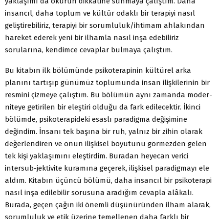
yaklaşımı da okurun dikkatine sunmaya çalıştım. Daha
insancıl, daha toplum ve kültür odaklı bir terapiyi nasıl
geliştirebiliriz, terapiyi bir sorumluluk/ihtimam ahlakından
hareket ederek yeni bir ilhamla nasıl inşa edebiliriz
sorularına, kendimce cevaplar bulmaya çalıştım.
Bu kitabın ilk bölümünde psikoterapinin kültürel arka
planını tartışıp günümüz toplumunda insan ilişkilerinin bir
resmini çizmeye çalıştım. Bu bölümün aynı zamanda moder-
niteye getirilen bir eleştiri olduğu da fark edilecektir. İkinci
bölümde, psikoterapideki esaslı paradigma değişimine
değindim. İnsanı tek başına bir ruh, yalnız bir zihin olarak
değerlendiren ve onun ilişkisel boyutunu görmezden gelen
tek kişi yaklaşımını eleştirdim. Buradan heyecan verici
intersub-jektivite kuramına geçerek, ilişkisel paradigmayı ele
aldım. Kitabın üçüncü bölümü, daha insancıl bir psikoterapi
nasıl inşa edilebilir sorusuna aradığım cevapla alâkalı.
Burada, geçen çağın iki önemli düşünüründen ilham alarak,
sorumluluk ve etik üzerine temellenen daha farklı bir