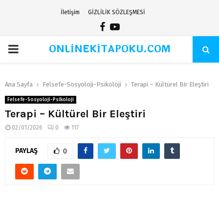
İletişim
GİZLİLİK SÖZLEŞMESİ
Facebook
Youtube
ONLİNEKİTAPOKU.COM
PRIMARY
MENU
Ana Sayfa
Felsefe-Sosyoloji-Psikoloji
Terapi – Kültürel Bir Eleştiri
Felsefe-Sosyoloji-Psikoloji
Terapi – Kültürel Bir Eleştiri
02/01/2026
0
117
PAYLAŞ
0