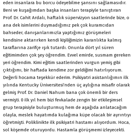
eden insanlara bu borcu ödeyebilme şansını sağlamasıdır.
Beni ve kuşağımdan başka insanları terapiyle tanıştıran
Prof. Dr. Cahit Ardalı, haftalık süpervizyon saatlerinde bize, o
ana dek isimlerini duymadığımız pek çok kuramcıdan
bahseder, danışanlarımızla yaptığımız görüşmeleri
kendisine aktarırken kendi kişiliğimizin karanlıkta kalmış
taraflarına zarifçe ışık tutardı. Onunla dört yıl süren
eğitimimden çok şey öğrendim. Evvel emirde, susmam gereken
yeri öğrendim. Kimi eğitim saatlerinden vurgun yemiş gibi
çıktığımı, bir haftada kendime zor geldiğimi hatırlıyorum.
Değerli hocama teşekkür ederim. Psikiyatri asistanlığımın ilk
yılında Kentucky Üniversitesi’nden üç aylığına misafir olarak
gelmiş Prof. Dr. Daniel Nahum bana çok önemli bir ders
vermişti. 0 ilk yıl hem bizi fevkalade zengin bir etkileşimsel
grup terapisiyle buluşturmuş hem de aşağıda anlatacağım
olayla, meslek hayatımda kulağıma küpe olacak bir ayrıntıyı
öğretmişti. Poliklinikte ilk psikiyatri hastamı alıyordum. Hoca,
sol köşemde oturuyordu. Hastamla görüşmemi izleyecekti.