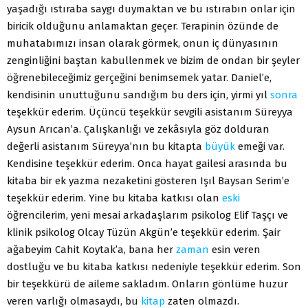
yaşadığı ıstıraba saygı duymaktan ve bu ıstırabın onlar için
biricik olduğunu anlamaktan geçer. Terapinin özünde de
muhatabımızı insan olarak görmek, onun iç dünyasının
zenginliğini baştan kabullenmek ve bizim de ondan bir şeyler
öğrenebileceğimiz gerçeğini benimsemek yatar. Daniel’e,
kendisinin unuttuğunu sandığım bu ders için, yirmi yıl
sonra
teşekkür ederim. Üçüncü teşekkür sevgili asistanım Süreyya
Aysun Arıcan’a. Çalışkanlığı ve zekâsıyla göz dolduran
değerli asistanım Süreyya’nın bu kitapta
büyük
emeği var.
Kendisine teşekkür ederim. Onca hayat gailesi arasında bu
kitaba bir ek yazma nezaketini gösteren Işıl Baysan Serim’e
teşekkür ederim. Yine bu kitaba katkısı olan
eski
öğrencilerim, yeni mesai arkadaşlarım psikolog Elif Taşçı ve
klinik psikolog Olcay Tüzün Akgün’e teşekkür ederim. Şair
ağabeyim Cahit Koytak’a, bana her
zaman
esin veren
dostluğu ve bu kitaba katkısı nedeniyle teşekkür ederim. Son
bir teşekkürü de aileme sakladım. Onların gönlüme huzur
veren varlığı olmasaydı, bu
kitap
zaten olmazdı.