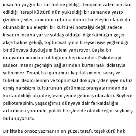
insan’ın yaygın bir tür haline geldiği, ‘terapinin zaferi’nin ilan
edildiği, ‘terapi kültürü’nün yükseldiği bir zamanda yazıp
çizdiğim şeyler, zamanın ruhuna dönük bir eleştiri olarak da
okunabilir. Bu eleştiri, bir kültürel nostaljiyi değil; sadece
insanın insana yar ve yoldaş olduğu, diğerkâmlığın geçer
akçe haline geldiği, toplumsal iyinin bireysel iyiye yeğlendiği
bir dünyaya duyduğum özlemi yansıtıyor. Başka bir
dünyanın mümkün olduğuna hep inandım. Psikoterapi
sadece, insanı geçmişin bağlarından kurtarmak iddiasıyla
yetinemez. Terapi, bizi günümüz kapitalizminin, savaş ve
tüketim ideolojilerinin ve toplumsal dokuya iyiden iyiye nüfuz
etmiş narsisizm kültürünün görünmez prangalarından da
kurtarabildiği ölçüde işlevini yerine getirmiş olacaktır. Böylece
psikoterapinin, yaşadığımız dünyaya dair farkmdalığm
artırılması yönünde, politik bir işlevi de olabileceğini söylemiş
bulunuyorum.
Bir kitaba önsöz yazmanın en güzel tarafı, teşekkürü hak