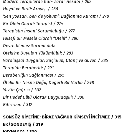
Modern Terapilerde Kâr- Zarar Hesabı / 262
Hayat ve Birlik Arayışı / 266
‘Sen yoksan, ben de yokum’: Bağlanma Kuramı / 270
Bir Öteki Olarak Terapist / 274
Terapistin İnsani Sorumluluğu / 277
Felsefi Bir Mesele Olarak “Öteki” / 280
Devredilemez Sorumluluk:
Öteki’ne Duyulan Yükümlülük / 283
Varoluşsal Duygular: Suçluluk, Utanç ve Güven / 285
Terapide Beraberlik / 291
Beraberliğin Sağlanması / 295
Öteki: Bir Nesne Değil, Değerli Bir Varlık / 298
Yüzün Çağrısı / 302
Bir Hedef Ülkü Olarak Duygudaşlık / 306
Bitirirken / 312
SONSÖZ NİYETİNE: BİRAZ YAĞMUR KİMSEYİ İNCİTMEZ / 315
EK/SONDEYİŞ / 319
KAYNAKÇA / 339