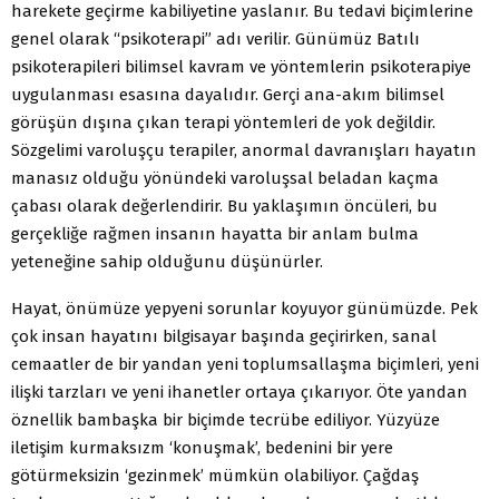
harekete geçirme kabiliyetine yaslanır. Bu tedavi biçimlerine
genel olarak “psikoterapi” adı verilir. Günümüz Batılı
psikoterapileri bilimsel kavram ve yöntemlerin psikoterapiye
uygulanması esasına dayalıdır. Gerçi ana-akım bilimsel
görüşün dışına çıkan terapi yöntemleri de yok değildir.
Sözgelimi varoluşçu terapiler, anormal davranışları hayatın
manasız olduğu yönündeki varoluşsal beladan kaçma
çabası olarak değerlendirir. Bu yaklaşımın öncüleri, bu
gerçekliğe rağmen insanın hayatta bir anlam bulma
yeteneğine sahip olduğunu düşünürler.
Hayat, önümüze yepyeni sorunlar koyuyor günümüzde. Pek
çok insan hayatını bilgisayar başında geçirirken, sanal
cemaatler de bir yandan yeni toplumsallaşma biçimleri, yeni
ilişki tarzları ve yeni ihanetler ortaya çıkarıyor. Öte yandan
öznellik bambaşka bir biçimde tecrübe ediliyor. Yüzyüze
iletişim kurmaksızm ‘konuşmak’, bedenini bir yere
götürmeksizin ‘gezinmek’ mümkün olabiliyor. Çağdaş