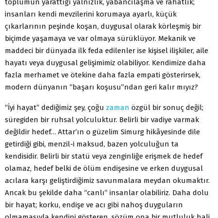
toplumun yarattığı yalnızlık, yabancılaşma ve rahatlık;
insanları kendi mevzilerini korumaya ayarlı, küçük
çıkarlarının peşinde koşan, duygusal olarak körleşmiş bir
biçimde yaşamaya ve var olmaya sürüklüyor. Mekanik ve
maddeci bir dünyada ilk feda edilenler ise kişisel ilişkiler, aile
hayatı veya duygusal gelişimimiz olabiliyor. Kendimize daha
fazla merhamet ve ötekine daha fazla empati gösterirsek,
modern dünyanın “başarı koşusu”ndan geri kalır mıyız?
“İyi hayat” dediğimiz şey, çoğu
zaman
özgül bir sonuç değil;
süregiden bir ruhsal yolculuktur. Belirli bir vadiye varmak
değildir hedef… Attar’ın o güzelim Simurg hikâyesinde dile
getirdiği gibi, menzil-i maksud, bazen yolculuğun ta
kendisidir. Belirli bir statü veya zenginliğe erişmek de hedef
olamaz, hedef belki de ölüm endişesine ve erken duygusal
acılara karşı geliştirdiğimiz savunmalara meydan okumaktır.
Ancak bu şekilde daha “canlı” insanlar olabiliriz. Daha dolu
bir hayat; korku, endişe ve acı gibi nahoş duyguların
olmamasıyla kendini gösteren, sözüm ona bir mutluluk hali