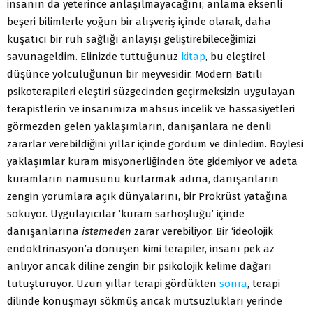
insanın da yeterince anlaşılmayacağını; anlama eksenli
beşeri bilimlerle yoğun bir alışveriş içinde olarak, daha
kuşatıcı bir ruh sağlığı anlayışı geliştirebileceğimizi
savunageldim. Elinizde tuttuğunuz
kitap
, bu eleştirel
düşünce yolculuğunun bir meyvesidir. Modern Batılı
psikoterapileri eleştiri süzgecinden geçirmeksizin uygulayan
terapistlerin ve insanımıza mahsus incelik ve hassasiyetleri
görmezden gelen yaklaşımların, danışanlara ne denli
zararlar verebildiğini yıllar içinde gördüm ve dinledim. Böylesi
yaklaşımlar kuram misyonerliğinden öte gidemiyor ve adeta
kuramların namusunu kurtarmak adına, danışanların
zengin yorumlara açık dünyalarını, bir Prokrüst yatağına
sokuyor. Uygulayıcılar ‘kuram sarhoşluğu’ içinde
danışanlarına
istemeden
zarar verebiliyor. Bir ‘ideolojik
endoktrinasyon’a dönüşen kimi terapiler, insanı pek az
anlıyor ancak diline zengin bir psikolojik kelime dağarı
tutuşturuyor. Uzun yıllar terapi gördükten
sonra
, terapi
dilinde konuşmayı sökmüş ancak mutsuzlukları yerinde