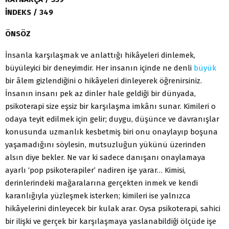
İNDEKS / 349
ÖNSÖZ
İnsanla karşılaşmak ve anlattığı hikâyeleri dinlemek,
büyüleyici bir deneyimdir. Her insanın içinde ne denli
büyük
bir âlem gizlendiğini o hikâyeleri dinleyerek öğrenirsiniz.
İnsanın insanı pek az dinler hale geldiği bir dünyada,
psikoterapi size eşsiz bir karşılaşma imkânı sunar. Kimileri o
odaya teyit edilmek için gelir; duygu, düşünce ve davranışlar
konusunda uzmanlık kesbetmiş biri onu onaylayıp boşuna
yaşamadığını söylesin, mutsuzluğun yükünü üzerinden
alsın diye bekler. Ne var ki sadece danışanı onaylamaya
ayarlı ‘pop psikoterapiler’ nadiren işe yarar… Kimisi,
derinlerindeki mağaralarına gerçekten inmek ve kendi
karanlığıyla yüzleşmek isterken; kimileri ise yalnızca
hikâyelerini dinleyecek bir kulak arar. Oysa psikoterapi, sahici
bir ilişki ve gerçek bir karşılaşmaya yaslanabildiği ölçüde işe