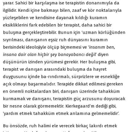
yarar. Sahici bir karşılaşma ise terapistin donanımıyla da
ilgilidir. Kendi içine bakmayı bilen, zaaf ve kör noktalarıyla
yüzleşebilen ve kendisine dayanak kıldığı kuramın
eksikliklerini fark edebilen bir terapist, daha sahici bir
buluşma gerçekleştirebilir. Bunun için ‘uzman körlüğünden
sıyrılması, danışanın eşsiz ruh dünyasını kuramın
berisindeki ideolojiyle ölçüp biçmemesi ve ‘
insanım ben,
insana dair olan hiçbir şey banayabancı değil
’ diyen
düşünürün izinden yürümesi gerekir. Her buluşma gibi,
terapist ve danışan arasındaki buluşma da hayret
duygusunu içinde ba-rındırmalı, sürprizlere ve esnekliğe
açık olmayı başarmalıdır. Terapide dikkat edilmesi gereken
en önemli noktalardan biri, danışan üzerinde tahakküm
kurmamak ve danışanı, terapistin güç arzusunu doyuracak
bir nesne olarak görmemektir. Kierkegaard’m dediği gibi,
‘yardım etmek tahakküm etmek anlamına gelmemelidir’.
Bu önsözde, ruh halimi ele verecek birkaç lakırdı etmek