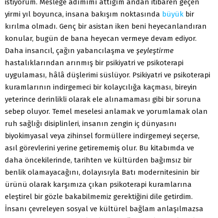
istiyorum. Mesleğe adımımı attığım andan itibaren geçen
yirmi yıl boyunca, insana bakışım noktasında
büyük
bir
kırılma olmadı. Genç bir asistan iken beni heyecanlandıran
konular, bugün de bana heyecan vermeye devam ediyor.
Daha insancıl, çağın yabancılaşma ve
şeyleştirme
hastalıklarından arınmış bir psikiyatri ve psikoterapi
uygulaması, hâlâ düşlerimi süslüyor. Psikiyatri ve psikoterapi
kuramlarının indirgemeci bir kolaycılığa kaçması, bireyin
yeterince derinlikli olarak ele alınamaması gibi bir soruna
sebep oluyor. Temel meselesi anlamak ve yorumlamak olan
ruh sağlığı disiplinleri, insanın zengin iç dünyasını
biyokimyasal veya zihinsel formüllere indirgemeyi seçerse,
asıl görevlerini yerine getirememiş olur. Bu kitabımda ve
daha öncekilerinde, tarihten ve kültürden bağımsız bir
benlik olamayacağını, dolayısıyla Batı modernitesinin bir
ürünü olarak karşımıza çıkan psikoterapi kuramlarına
eleştirel bir gözle bakabilmemiz gerektiğini dile getirdim.
İnsanı çevreleyen sosyal ve kültürel bağlam anlaşılmazsa