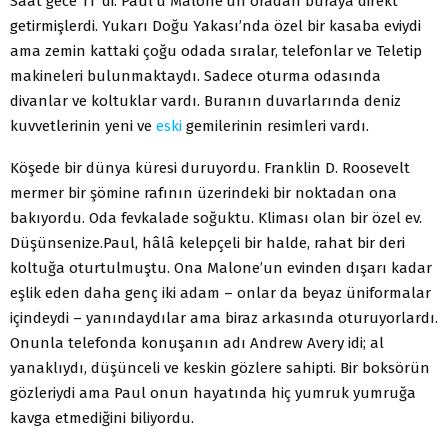
Saat gece 11 ’di. Paul’u Malone’un oradan buraya direkt
getirmişlerdi. Yukarı Doğu Yakası’nda özel bir kasaba eviydi
ama zemin kattaki çoğu odada sıralar, telefonlar ve Teletip
makineleri bulunmaktaydı. Sadece oturma odasında
divanlar ve koltuklar vardı. Buranın duvarlarında deniz
kuvvetlerinin yeni ve
eski
gemilerinin resimleri vardı.
Köşede bir dünya küresi duruyordu. Franklin D. Roosevelt
mermer bir şömi­ne rafının üzerindeki bir noktadan ona
bakıyordu. Oda fevkalade soğuktu. Kliması olan bir özel ev.
Düşünsenize.
Paul, hâlâ kelepçeli bir halde, rahat bir deri
koltuğa otur­tulmuştu. Ona Malone’un evinden dışarı kadar
eşlik eden daha genç iki adam – onlar da beyaz üniformalar
içindeydi – yanındaydılar ama biraz arkasında oturuyorlardı.
Onun­la telefonda konuşanın adı Andrew Avery idi; al
yanaklıydı, düşünceli ve keskin gözlere sahipti. Bir boksörün
gözleriydi ama Paul onun hayatında hiç yumruk yumruğa
kavga etme­diğini biliyordu.