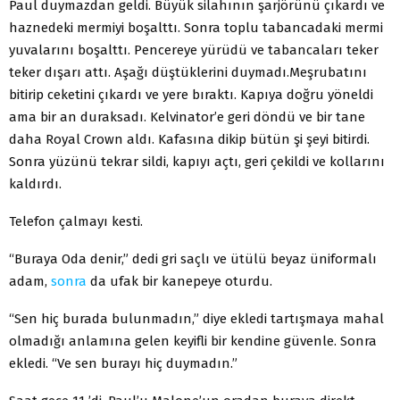
Paul duymazdan geldi. Büyük silahının şarjörünü çıkardı ve
haznedeki mermiyi boşalttı. Sonra toplu tabancadaki mer­mi
yuvalarını boşalttı. Pencereye yürüdü ve tabancaları teker
teker dışarı attı. Aşağı düştüklerini duymadı.
Meşrubatını
bitirip ceketini çıkardı ve yere bıraktı. Kapıya doğru yöneldi
ama bir an duraksadı. Kelvinator’e geri döndü ve bir tane
daha Royal Crown aldı. Kafasına dikip bütün şi­ şeyi bitirdi.
Sonra yüzünü tekrar sildi, kapıyı açtı, geri çekildi ve kollarını
kaldırdı.
Telefon çalmayı kesti.
“Buraya Oda denir,” dedi gri saçlı ve ütülü beyaz ünifor­malı
adam,
sonra
da ufak bir kanepeye oturdu.
“Sen hiç burada bulunmadın,” diye ekledi tartışmaya mahal
olmadığı anlamına gelen keyifli bir kendine güvenle. Sonra
ekledi. “Ve sen burayı hiç duymadın.”