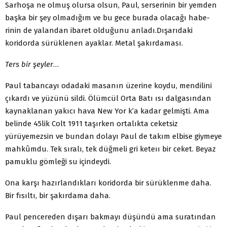
Sarhoşa ne olmuş olursa olsun, Paul, serserinin bir yem­den
başka bir şey olmadığım ve bu gece burada olacağı habe­
rinin de yalandan ibaret olduğunu anladı.
Dışarıdaki
koridorda sürüklenen ayaklar. Metal şakırda­ması.
Ters bir şeyler
…
Paul tabancayı odadaki masanın üzerine koydu, mendilini
çıkardı ve yüzünü sildi. Ölümcül Orta Batı ısı dalgasından
kaynaklanan yakıcı hava New Yor k’a kadar gelmişti. Ama
be­linde 45lik Colt 1911 taşırken ortalıkta ceketsiz
yürüyemezsin ve bundan dolayı Paul de takım elbise giymeye
mahkûmdu. Tek sıralı, tek düğmeli gri keteıı bir ceket. Beyaz
pamuklu gömleği su içindeydi.
Ona karşı hazırlandıkları koridorda bir sürüklenme daha.
Bir fısıltı, bir şakırdama daha.
Paul pencereden dışarı bakmayı düşündü ama suratından