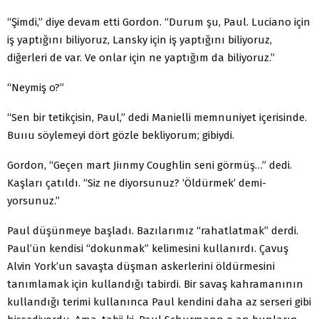
“Şimdi,” diye devam etti Gordon. “Durum şu, Paul. Luciano için
iş yaptığını biliyoruz, Lansky için iş yaptığını biliyo­ruz,
diğerleri de var. Ve onlar için ne yaptığım da biliyoruz.”
“Neymiş o?”
“Sen bir tetikçisin, Paul,” dedi Manielli memnuniyet içe­risinde.
Buııu söylemeyi dört gözle bekliyorum; gibiydi.
Gordon, “Geçen mart Jiınmy Coughlin seni görmüş…” dedi.
Kaşları çatıldı. “Siz ne diyorsunuz? ‘Öldürmek’ demi­
yorsunuz.”
Paul düşünmeye başladı. Bazılarımız “rahatlatmak” der­di.
Paul’ün kendisi “dokunmak” kelimesini kullanırdı. Ça­vuş
Alvin York’un savaşta düşman askerlerini öldürmesini
tanımlamak için kullandığı tabirdi. Bir savaş kahramanının
kullandığı terimi kullanınca Paul kendini daha az serseri gibi