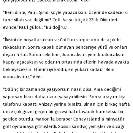
“Beni dinle, Paul. Şimdi şöyle yapacaksın. Üzerinde sa­dece iki
tane silah var, değil mi? Colt. Ve şu küçük 22lik. Di­ğerleri
evinde.”
Paul güldü. “Bu doğru.”
“İkisini de boşaltacaksın ve Colt’un sürgüsünü de açık bı­
rakacaksın. Sonra kapalı olmayan pencereye yürü ve onları
dışarı fırlat. Sonra ceketini çıkaracaksın, yere bırakacaksın,
kapıyı açacaksın ve odanın ortasında ellerin havada ayakta
bekleyeceksin. Ellerini iyi kaldır, en yukarı kadar.”
“Beni
vuracaksınız,” dedi.
“Ödünç bir zamanda yaşıyorsun nasıl olsa. Ama dediğimi
yaparsan biraz daha uzun yaşayabilirsin.”
Sonra arayan kişi
telefonu kapattı.
Ahizeyi yerine bıraktı. Bir an için birkaç hafta
önce çok güzel geçen bir geceyi hatırlayarak hareketsiz bir
şekilde oturdu. Marion’la beraber Coney Island a minyatür
golf oynamaya gitmişlerdi. Sosisli sandviç yemişler ve sıcağı