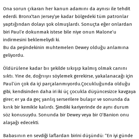
Ona sorun çıka­ran her kanun adamını da aynısı ile tehdit
ederdi. Bronx’tan Jersey’ye kadar bölgedeki tüm patronlar
yaptığından dolayı şok olmuşlardı. Sonuçta eğer onlardan
biri Paul’e dokunmak istese bile niye onun Malone’u
indirmesini beklemeliydi ki.
Bu da peşindekinin muhtemelen Dewey olduğu anlamı­na
geliyordu.
Öldürülene kadar bıı şekilde sıkışıp kalmış olmak canını
sıktı. Yine de, doğrııyıı söylemek gerekirse, yakalanacağı için
Paul’ün çok da içi parçalanmıyordu.
Çocukluğunda olduğu
gibi, kendisinden daha iri iki üç çocukla düşüncesizce kavga­ya
girer; er ya da geç yanlış serserilere bulaşır ve sonunda da
kırık bir kemikle kalırdı. Şimdiki kariyerinde de aynı durum
söz konusuydu. Sonunda bir Dewey veya bir O’Banion onu
alaşağı edecekti.
Babasının en sevdiği laflardan birini düşündü: “En iyi günde