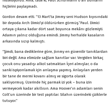
hissediyordu. Ama, tabii ki, Paul Schurmann o an bunların
hiçbirini paylaşmadı.
Gordon devam etti. “13 Mart’ta Jimmy seni Hudson kıyı­sındaki
bir depoda Arch Dimici’yi öldürürken görmüş.”
Paul. Dimici
ortaya çıkana kadar dört saat boyunca mekânı gözlemişti.
Adamın yalnız olduğuna emindi. Jimmy herhalde kasaların
arkasında sızıp kalmıştı.
“Şimdi, bana dediklerine göre, Jiınmy en güvenilir tanık­lardan
biri değil. Ama elimizde sağlam kanıtlar var. Vergiden birkaç
çocuk onu yasadışı alkol satmaktan İçeri almışlar, o da
sanki ispiyonlamak için anlaşma yapmış. Anlaşılan yerden
bir tane de mermi kovanı almış ve sigorta olarak
saklıyormuş. Üzerinde hiç parmak izi yok – buna izin
vermeyecek kadar akıllısın. Ama Hoover’ın adamları senin
Colt’un üzerinde bir test yaptılar. Silahın üzerindeki çiziklerle
tutuyor.”