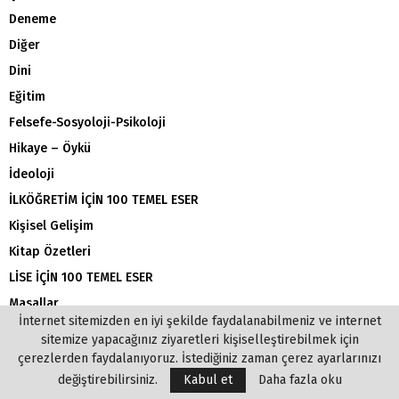
Deneme
Diğer
Dini
Eğitim
Felsefe-Sosyoloji-Psikoloji
Hikaye – Öykü
İdeoloji
İLKÖĞRETİM İÇİN 100 TEMEL ESER
Kişisel Gelişim
Kitap Özetleri
LİSE İÇİN 100 TEMEL ESER
Masallar
İnternet sitemizden en iyi şekilde faydalanabilmeniz ve internet
Psikoloji
sitemize yapacağınız ziyaretleri kişiselleştirebilmek için
Roman (Yabancı)
çerezlerden faydalanıyoruz. İstediğiniz zaman çerez ayarlarınızı
değiştirebilirsiniz.
Kabul et
Daha fazla oku
Roman (Yerli)