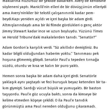
maklarına huzursuz bir şekilde bakarken. Avery de kendisine
söyleneni yaptı. Maniclli’nin elleri de bir dövüşçünün elle­riydi
ama Avery’ninkiler bir tekstil çalışanınınki kadar pem­
beydi.Kapı yeniden açıldı ve içeri başka bir adam girdi.
Altmışlarındaydı ama bir iki filmde gördükleri o genç aktör
Jimmy Stewart kadar ince ve uzun boyluydu. Yüzünü
Times
ve
Herald
Tribune’daki makalelerden tanıdı. “Senatör?”
Adam Gordon’a karşılık verdi. “Siz akıllıdır demiştiniz. Bu
kadar bilgili olduğundan haberim yoktu.” Tanınması pek
hoşuna gitmemiş gibiydi. Senatör Paul’u tepeden tırnağa
süzdü, oturdu ve kısa ve kalın bir puro yaktı.
Hemen sonra başka bir adam daha içeri girdi. Senatörle
yaklaşık aynı yaştaydı ve feci buruşuk beyaz ketenden bir ta­
kım giymişti. Sardığı vücut büyük ve yumuşaktı. Bir baston
taşıyordu. Paul’e göz ucuyla baktı, sonra da kimseye bir
kelime etmeden köşeye çekildi. O ila Paul’e tanıdık
görünmüştü ama Paul nereden olduğunu çıkaramadı.