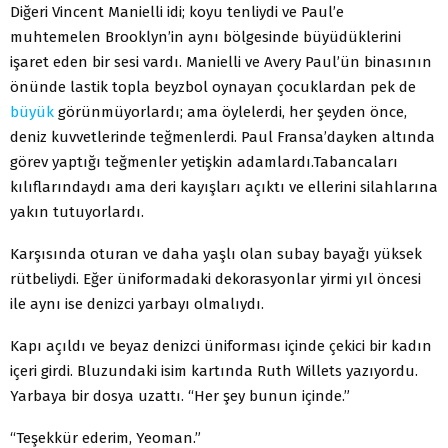
Diğeri Vincent Manielli idi; koyu tenliydi ve Paul’e
muhtemelen Brooklyn’in aynı bölgesinde büyü­düklerini
işaret eden bir sesi vardı. Manielli ve Avery Paul’ün binasının
önünde lastik topla beyzbol oynayan çocuklardan pek de
büyük
görünmüyorlardı; ama öylelerdi, her şeyden önce,
deniz kuvvetlerinde teğmenlerdi. Paul Fransa’dayken altında
görev yaptığı teğmenler yetişkin adamlardı.
Tabancaları
kılıflarındaydı ama deri kayışları açıktı ve elle­rini silahlarına
yakın tutuyorlardı.
Karşısında oturan ve daha yaşlı olan subay bayağı yüksek
rütbeliydi.
Eğer üniformadaki dekorasyonlar yirmi yıl öncesi
ile aynı ise denizci yarbayı olmalıydı.
Kapı açıldı ve beyaz denizci üniforması içinde çekici bir kadın
içeri girdi. Bluzundaki isim kartında Ruth Willets yazı­yordu.
Yarbaya bir dosya uzattı. “Her şey bunun içinde.”
“Teşekkür ederim, Yeoman.”