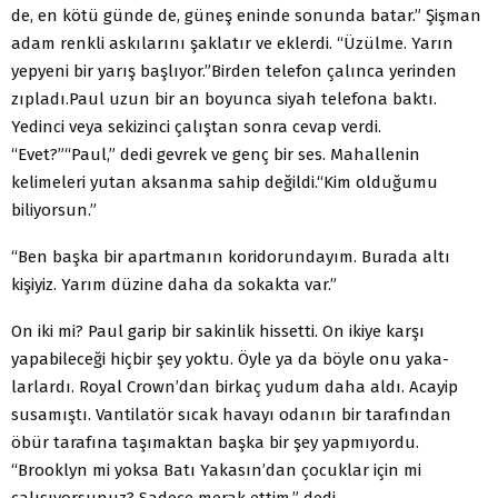
de, en kötü günde de, güneş eninde sonunda batar.” Şişman
adam renkli askılarını şaklatır ve eklerdi. “Üzülme. Yarın
yepyeni bir yarış başlıyor.”
Birden telefon çalınca yerinden
zıpladı.
Paul uzun bir an boyunca siyah telefona baktı.
Yedinci veya sekizinci çalıştan sonra cevap verdi.
“Evet?”
“Paul,” dedi gevrek ve genç bir ses. Mahallenin
kelimeleri yutan aksanma sahip değildi.
“Kim olduğumu
biliyorsun.”
“Ben başka bir apartmanın koridorundayım. Burada altı
kişiyiz. Yarım düzine daha da sokakta var.”
On iki mi? Paul garip bir sakinlik hissetti. On ikiye karşı
yapabileceği hiçbir şey yoktu. Öyle ya da böyle onu yaka­
larlardı. Royal Crown’dan birkaç yudum daha aldı. Acayip
susamıştı. Vantilatör sıcak havayı odanın bir tarafından
öbür tarafına taşımaktan başka bir şey yapmıyordu.
“Brooklyn mi yoksa Batı Yakasın’dan çocuklar için mi
çalışıyorsunuz? Sa­dece merak ettim,” dedi.