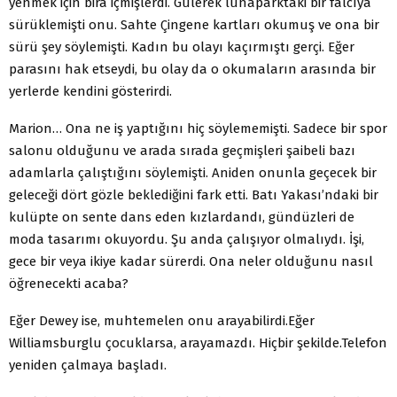
yenmek için bira içmişlerdi. Gülerek lunaparktaki bir falcıya
sürük­lemişti onu. Sahte Çingene kartları okumuş ve ona bir
sürü şey söylemişti. Kadın bu olayı kaçırmıştı gerçi. Eğer
parasını hak etseydi, bu olay da o okumaların arasında bir
yerlerde kendini gösterirdi.
Marion… Ona ne iş yaptığını hiç söylememişti. Sadece bir spor
salonu olduğunu ve arada sırada geçmişleri şaibeli bazı
adamlarla çalıştığını söylemişti. Aniden onunla geçecek bir
geleceği dört gözle beklediğini fark etti. Batı Yakası’ndaki bir
kulüpte on sente dans eden kızlardandı, gündüzleri de
moda tasarımı okuyordu. Şu anda çalışıyor olmalıydı. İşi,
gece bir veya ikiye kadar sürerdi. Ona neler olduğunu nasıl
öğrene­cekti acaba?
Eğer Dewey ise, muhtemelen onu arayabilirdi.
Eğer
Williamsburglu çocuklarsa, arayamazdı. Hiçbir şe­kilde.
Telefon
yeniden çalmaya başladı.