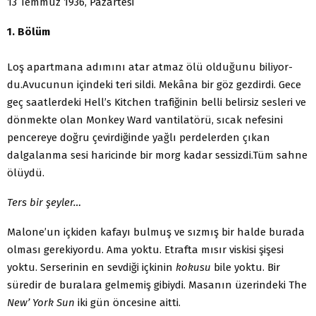
13 Temmuz 1936, Pazartesi
1. Bölüm
Loş apartmana adımını atar atmaz ölü olduğunu biliyor­
du.
Avucunun içindeki teri sildi. Mekâna bir göz gezdirdi. Gece
geç saatlerdeki Hell’s Kitchen trafiğinin belli belirsiz sesleri ve
dönmekte olan Monkey Ward vantilatörü, sıcak ne­fesini
pencereye doğru çevirdiğinde yağlı perdelerden çıkan
dalgalanma sesi haricinde bir morg kadar sessizdi.
Tüm sahne
ölüydü.
Ters
bir şeyler…
Malone’un içkiden kafayı bulmuş ve sızmış bir halde bu­rada
olması gerekiyordu. Ama yoktu. Etrafta mısır viskisi şi­şesi
yoktu. Serserinin en sevdiği içkinin
kokusu
bile yoktu. Bir
süredir de buralara gelmemiş gibiydi. Masanın üzerinde­ki The
New’ York Sun
iki gün öncesine aitti.