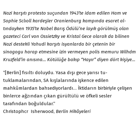
Nazi karşıtı protesto suçundan 1943’te idam edilen Ham ve
Sophie Sclıoll kardeşler Oranienburg kampında esaret al­
tındayken 1935’te Nobel Barış Ödülü’ne layık görülmüş olan
gazeteci Carl von Ossietzky ve Kristal Gece olarak da bilinen
Nazi destekli Yahudi karşıtı isyanlarda bir çetenin bir
sinagogu harap etmesine izin vermeyen polis memuru Wilhdm
Kruzfeld’in anısına… Kötülüğe bakıp “Hayır” diyen dört kişiye…
“[Berlin] fısıltı doluydu. Yasa dışı gece yarısı tu­
tuklamalarından, SA kışlalarında işkence edilen
mahkûmlardan bahsediyorlardı… İktidarın birbiriyle çelişen
binlerce ağzından çıkan gürültülü ve öfkeli sesler
tarafından boğuldular.”
Christophcr Isherwood,
Berlin Hikâyeleri