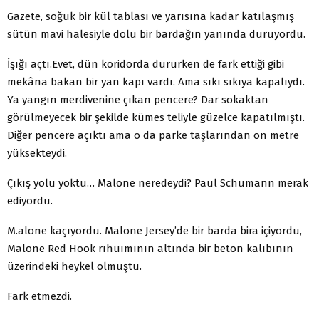
Gazete, soğuk bir kül tablası ve yarısına kadar katılaşmış
sütün mavi halesiyle dolu bir bardağın yanında duruyordu.
İşığı açtı.Evet, dün koridorda dururken de fark ettiği gibi
mekâna bakan bir yan kapı vardı. Ama sıkı sıkıya kapalıydı.
Ya yan­gın merdivenine çıkan pencere? Dar sokaktan
görülmeyecek bir şekilde kümes teliyle güzelce kapatılmıştı.
Diğer pencere açıktı ama o da parke taşlarından on metre
yüksekteydi.
Çıkış yolu yoktu… Malone neredeydi? Paul Schumann merak
ediyordu.
M.alone kaçıyordu. Malone Jersey’de bir barda bira içiyor­du,
Malone Red Hook rıhuımının altında bir beton kalıbının
üzerindeki heykel olmuştu.
Fark etmezdi.