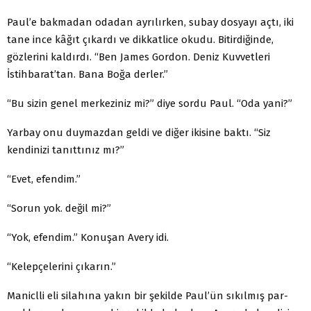
Paul’e bakmadan odadan ayrılırken, subay dosyayı açtı, iki
tane ince kâğıt çıkardı ve dikkatlice okudu. Bitirdiğinde,
gözlerini kaldırdı. “Ben James Gordon. Deniz Kuvvetleri
İstihbarat’tan. Bana Boğa derler.’’
“Bu sizin genel merkeziniz mi?” diye sordu Paul. “Oda yani?”
Yarbay onu duymazdan geldi ve diğer ikisine baktı. “Siz
kendinizi tanıttınız mı?”
“Evet, efendim.”
“Sorun yok. değil mi?”
“Yok, efendim.” Konuşan Avery idi.
“Kelepçelerini çıkarın.”
Maniclli eli silahına yakın bir şekilde Paul’ün sıkılmış par­