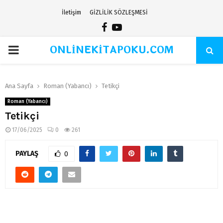
İletişim
GİZLİLİK SÖZLEŞMESİ
Facebook
Youtube
ONLİNEKİTAPOKU.COM
PRIMARY
MENU
Ana Sayfa
Roman (Yabancı)
Tetikçi
Roman (Yabancı)
Tetikçi
17/06/2025
0
261
PAYLAŞ
0