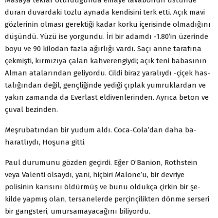
duran duvardaki tozlu aynada kendisini terk etti. Açık mavi
gözlerinin olması gerektiği kadar korku içerisinde olmadığını
düşündü. Yüzü ise yorgundu. İri bir adamdı -1.80’in üzerin­de
boyu ve 90 kilodan fazla ağırlığı vardı. Saçı anne tarafına
çekmişti, kırmızıya çalan kahverengiydi; açık teni babasının
Alman atalarından geliyordu. Cildi biraz yaralıydı -çiçek has­
talığından değil, gençliğinde yediği çıplak yumruklardan ve
yakın zamanda da Everlast eldivenlerinden. Ayrıca beton ve
çuval bezinden.
Meşrubatından bir yudum aldı. Coca-Cola’dan daha ba­
haratlıydı, Hoşuna gitti.
Paul durumunu gözden geçirdi. Eğer O’Banion, Rothstein
veya Valenti olsaydı, yani, hiçbiri Malone’u, bir devriye
polisinin karısını öldürmüş ve bunu oldukça çirkin bir şe­
kilde yapmış olan, tersanelerde perçinçilikten dönme serseri
bir gangsteri, umursamayacağını biliyordu.