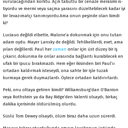
vurulacağından korktu. Açık tabutlu bir cenaze merasimi is­
tiyordu ve mermi veya saçma yarasını düzeltebilecek kadar iyi
bir levazımatçı tanımıyordu.
Ama onun peşinde olan kimdi
ki?
Luciauo değildi elbette, Malone’a dokunmak için onu tu­tan
adam oydu. Mayer Lansky de değildi. Tehlikelilerdi, evet, ama
yılan değillerdi. Paul her
zaman
onlar için üst düzey bir iş
çıkarır, dokunma ile onlar arasında bağlantı kurabilecek en
ufak bir ipucu bırakmazdı. Hem eğer ikisinden biri Paul’ıı
ortadan kaldırmak isteseydi, ona sahte bir işle tuzak
kurmaya gerek duymazlardı. Öylece ortadan kaldırırlardı.
Peki, onu oltaya getiren kimdi? Williamsburg’dan O’Banion
veya Rothstein ya da Bay Ridge’den Valenti olsay­dı, birkaç
dakika içerisinde öldürülmüş olurdu.
Süslü Tom Dewey olsaydı, ölüm biraz daha uzun sürerdi.
Masaya tekrar oturduğunda emaye lavabonun üstünde