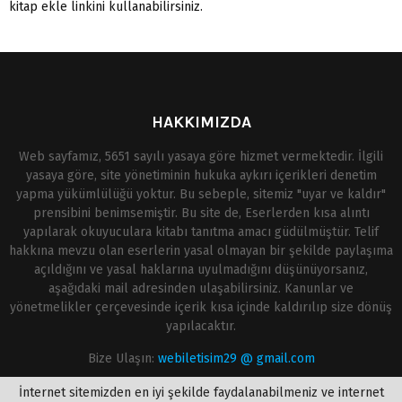
kitap ekle linkini kullanabilirsiniz.
HAKKIMIZDA
Web sayfamız, 5651 sayılı yasaya göre hizmet vermektedir. İlgili
yasaya göre, site yönetiminin hukuka aykırı içerikleri denetim
yapma yükümlülüğü yoktur. Bu sebeple, sitemiz "uyar ve kaldır"
prensibini benimsemiştir. Bu site de, Eserlerden kısa alıntı
yapılarak okuyuculara kitabı tanıtma amacı güdülmüştür. Telif
hakkına mevzu olan eserlerin yasal olmayan bir şekilde paylaşıma
açıldığını ve yasal haklarına uyulmadığını düşünüyorsanız,
aşağıdaki mail adresinden ulaşabilirsiniz. Kanunlar ve
yönetmelikler çerçevesinde içerik kısa içinde kaldırılıp size dönüş
yapılacaktır.
Bize Ulaşın:
webiletisim29 @ gmail.com
İnternet sitemizden en iyi şekilde faydalanabilmeniz ve internet