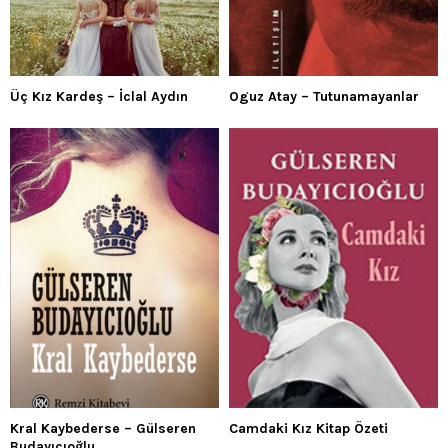
Üç Kız Kardeş – İclal Aydın
Oguz Atay – Tutunamayanlar
Kral Kaybederse – Gülseren
Camdaki Kız Kitap Özeti
Budayıcıoğlu