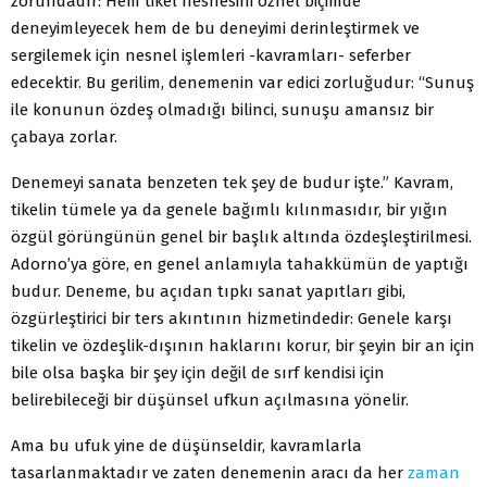
zorundadır: Hem tikel nesnesini öznel biçimde
deneyimleyecek hem de bu deneyimi derinleştirmek ve
sergilemek için nesnel işlemleri -kavramları- seferber
edecektir. Bu gerilim, denemenin var edici zorluğudur: “Sunuş
ile konunun özdeş olmadığı bilinci, sunuşu amansız bir
çabaya zorlar.
Denemeyi sanata benzeten tek şey de budur işte.” Kavram,
tikelin tümele ya da genele bağımlı kılınmasıdır, bir yığın
özgül görüngünün genel bir başlık altında özdeşleştirilmesi.
Adorno’ya göre, en genel anlamıyla tahakkümün de yaptığı
budur. Deneme, bu açıdan tıpkı sanat yapıtları gibi,
özgürleştirici bir ters akıntının hizmetindedir: Genele karşı
tikelin ve özdeşlik-dışının haklarını korur, bir şeyin bir an için
bile olsa başka bir şey için değil de sırf kendisi için
belirebileceği bir düşünsel ufkun açılmasına yönelir.
Ama bu ufuk yine de düşünseldir, kavramlarla
tasarlanmaktadır ve zaten denemenin aracı da her
zaman