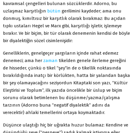
kavramsal çengelleri bulunan sözcüklerdir. Adorno, bu
uzlaşmaz karşıtlığın
bütün
gerilimini kaydeder; ama onu
donmuş, kımıltısız bir karşıtlık olarak bırakmaz: Bu açıdan
tıpkı ustaları Hegel ve Marx gibi, karşıtlığı işletir, işlemeye
bırakır. Ve bir biçim, bir tür olarak denemenin kendisi de böyle
bir diyalektiğin sözel cisimlenişidir:
Genelliklerin, genelgeçer yargıların içinde rahat edemez
denemeci; ama her
zaman
tikelden genele ilerleme gereğini
de hisseder, çünkü o tikel “şey”in de o tikellik noktasında
bırakıldığında inatçı bir körlükten, hatta bir yalandan başka
bir şey olamayacağını seziyordun Kitaptaki son yazı, “Kültür
Eleştirisi ve Toplum”, ilk yazıda öncelikle bir üslup ve biçim
sorunu olarak betimlenen bu düşünme/yazma/çalışma
tarzının (Adorno buna “negatif diyalektik” adını da
verecektir) ahlaki temellerini ortaya koymaktadır.
Düşünce ulaştığı hiç bir uğrakta huzur bulamaz: Kendine ve
düşündüğü şeye (“nesneye”) sadık kalmak istiyorsa eğer,