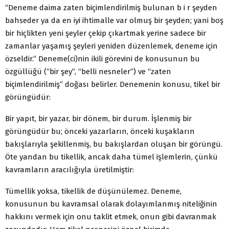
“Deneme daima zaten biçimlendirilmiş bulunan b i r şeyden
bahseder ya da en iyi ihtimalle var olmuş bir şeyden; yani boş
bir hiçlikten yeni şeyler çekip çıkartmak yerine sadece bir
zamanlar yaşamış şeyleri yeniden düzenlemek, deneme için
özseldir.” Deneme(ci)nin ikili görevini de konusunun bu
özgüllüğü (“bir şey”, “belli nesneler”) ve “zaten
biçimlendirilmiş” doğası belirler. Denemenin konusu, tikel bir
görüngüdür:
Bir yapıt, bir yazar, bir dönem, bir durum. İşlenmiş bir
görüngüdür bu; önceki yazarların, önceki kuşakların
bakışlarıyla şekillenmiş, bu bakışlardan oluşan bir görüngü.
Öte yandan bu tikellik, ancak daha tümel işlemlerin, çünkü
kavramların aracılığıyla üretilmiştir:
Tümellik yoksa, tikellik de düşünülemez. Deneme,
konusunun bu kavramsal olarak dolayımlanmış niteliğinin
hakkını vermek için onu taklit etmek, onun gibi davranmak