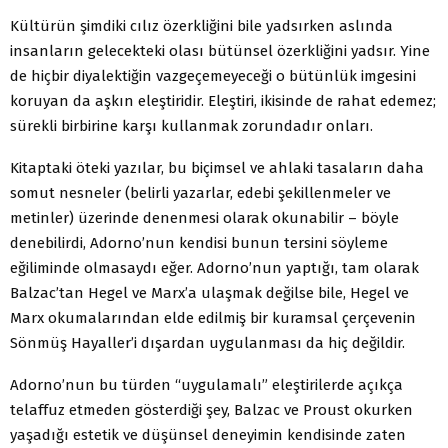
Kültürün şimdiki cılız özerkliğini bile yadsırken aslında
insanların gelecekteki olası bütünsel özerkliğini yadsır. Yine
de hiçbir diyalektiğin vazgeçemeyeceği o bütünlük imgesini
koruyan da aşkın eleştiridir. Eleştiri, ikisinde de rahat edemez;
sürekli birbirine karşı kullanmak zorundadır onları.
Kitaptaki öteki yazılar, bu biçimsel ve ahlaki tasaların daha
somut nesneler (belirli yazarlar, edebi şekillenmeler ve
metinler) üzerinde denenmesi olarak okunabilir – böyle
denebilirdi, Adorno’nun kendisi bunun tersini söyleme
eğiliminde olmasaydı eğer. Adorno’nun yaptığı, tam olarak
Balzac’tan Hegel ve Marx’a ulaşmak değilse bile, Hegel ve
Marx okumalarından elde edilmiş bir kuramsal çerçevenin
Sönmüş Hayaller’i dışardan uygulanması da hiç değildir.
Adorno’nun bu türden “uygulamalı” eleştirilerde açıkça
telaffuz etmeden gösterdiği şey, Balzac ve Proust okurken
yaşadığı estetik ve düşünsel deneyimin kendisinde zaten