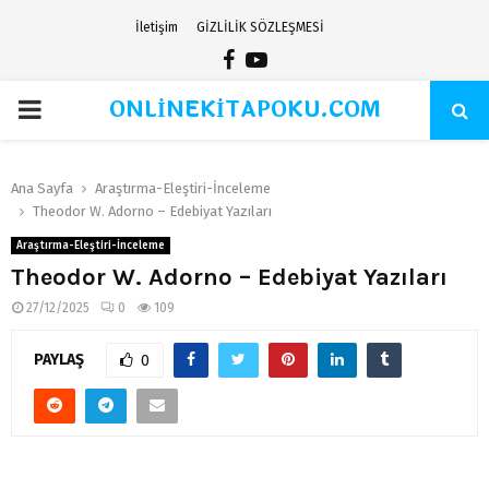
İletişim
GİZLİLİK SÖZLEŞMESİ
Facebook
Youtube
ONLİNEKİTAPOKU.COM
PRIMARY
MENU
Ana Sayfa
Araştırma-Eleştiri-İnceleme
Theodor W. Adorno – Edebiyat Yazıları
Araştırma-Eleştiri-İnceleme
Theodor W. Adorno – Edebiyat Yazıları
27/12/2025
0
109
PAYLAŞ
0