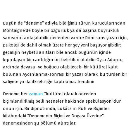
Bugün de “deneme” adıyla bildiğimiz türün kurucularından
Montaigne’de böyle bir özgürlük ya da başına buyrukluk
sanısının anlaşılabilir nedenleri vardır: Rönesans yazarı için,
psikoloji de dahil olmak üzere her şey yeni başlıyor gibidir;
geçmişin heybetli anıtları bile ancak bugünün içinde
kıpırdayan bir canlılığın ön belirtileri olabilir. Oysa Adorno,
ardında devasa -ve boğucu olabilecek- bir kültürel kalıt
bulunan Aydınlanma-sonrası bir yazar olarak, bu türden bir
safiyete ya da ilkselciliğe kaptıramaz kendini:
Deneme her
zaman
“kültürel olarak önceden
biçimlendirilmiş belli nesneler hakkında spekülasyon”dur
onun için. Bir dipnotunda, Lukâcs’ın Ruh ve Biçimler
kitabındaki “Denemenin Biçimi ve Doğası Üzerine”
denemesinden şu bölümü alıntılar: