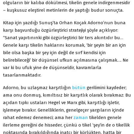
olguların bir kalıba dökülmesi, tikelin genele indirgenmesidir
– kuşkusuz eleştirel metinlerin de yaptığı budur sonuçta.
Kitap için yazdığı Sunuş’ta Orhan Koçak Adorno’nun buna
karşı başvurduğu özgürleştirici stratejiyi şöyle açıklıyor:
“Sanat yapıtınınki gibi özgürleştirici bir ters akıntıdır bu…
Genele karşı tikelin haklarını korumak, ‘bir şeyin bir an için
bile olsa başka bir şey için değil de sırf kendisi için
belirebileceği’ bir düşünsel ufkun açılmasına çalışmak…. Ne
var ki bu ufuk yine de düşünseldir, kavramlarla
tasarlanmaktadır.
Adorno, bu uzlaşmaz karşıtlığın
bütün
gerilimini kaydeder;
ama onu donmuş, kımıltısız bir karşıtlık olarak bırakmaz: Bu
açıdan tıpkı ustaları Hegel ve Marx gibi, karşıtlığı işletir,
işlemeye bırakır. Genelliklerin, genelgeçer yargıların içinde
rahat edemez denemeci; ama her
zaman
tikelden genele
ilerleme gereğini de hisseder, çünkü o tikel ‘şey’in de o tikellik
noktasında bırakıldığında inatçı bir körlükten, hatta bir