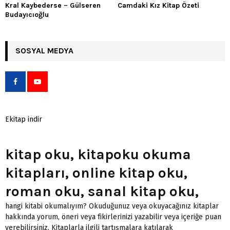
Kral Kaybederse – Gülseren
Camdaki Kız Kitap Özeti
Budayıcıoğlu
SOSYAL MEDYA
Ekitap indir
kitap oku, kitapoku okuma
kitapları, online kitap oku,
roman oku, sanal kitap oku,
hangi kitabi okumalıyım? Okuduğunuz veya okuyacağınız kitaplar
hakkında yorum, öneri veya fikirlerinizi yazabilir veya içeriğe puan
verebilirsiniz. Kitaplarla ilgili tartışmalara katılarak