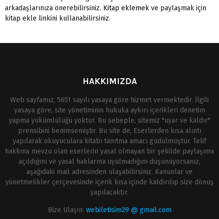
arkadaşlarınıza önerebilirsiniz.
Kitap eklemek
ve paylaşmak için
kitap ekle linkini kullanabilirsiniz.
HAKKIMIZDA
Web sayfamız, 5651 sayılı yasaya göre hizmet vermektedir. İlgili
yasaya göre, site yönetiminin hukuka aykırı içerikleri denetim
yapma yükümlülüğü yoktur. Bu sebeple, sitemiz "uyar ve kaldır"
prensibini benimsemiştir. Bu site de, Eserlerden kısa alıntı
yapılarak okuyuculara kitabı tanıtma amacı güdülmüştür. Telif
hakkına mevzu olan eserlerin yasal olmayan bir şekilde paylaşıma
açıldığını ve yasal haklarına uyulmadığını düşünüyorsanız,
aşağıdaki mail adresinden ulaşabilirsiniz. Kanunlar ve
yönetmelikler çerçevesinde içerik kısa içinde kaldırılıp size dönüş
yapılacaktır.
Bize Ulaşın:
webiletisim29 @ gmail.com