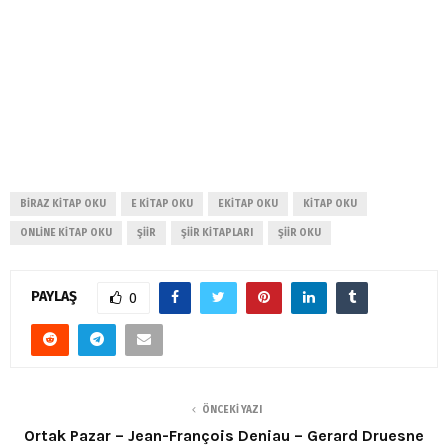
BIRAZ KITAP OKU
E KITAP OKU
EKITAP OKU
KITAP OKU
ONLINE KITAP OKU
ŞIIR
ŞIIR KITAPLARI
ŞIIR OKU
PAYLAŞ
0
ÖNCEKI YAZI
Ortak Pazar – Jean-François Deniau – Gerard Druesne