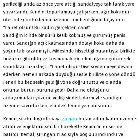
gerilediği anda az önce yere attığı sandalyeye takılarak yere
yuvarlandı. Kendini toparlamaya çalışırken, ağır kokunun
ötesinde gördüklerinin izlerini tüm benliğinde taşıyordu.
“Lanet olsun! Bu kadın gerçekten cani!”
Sandığın içinde bir sürü kesik kokmuş ve çürümüş penis
vardı. Sandığın açık kalmasından dolayı koku daha da
yoğunluk kazanmıştı. Midesinde hissettiği bulantıyla birlikte
böğürür gibi oldu ve kusmamak için elini ağzına götürerek
sandıktan uzaklaştı. “Lanet olsun! Diye söylenmeye devam
ederken hemen arkada duyduğu sesle birlikte o yöne döndü.
Feneri bu kez sesin geldiği yöne doğru tuttu ve o anda
onunla burun buruna geldi. Daha ne olduğunu
anlayamadan yüzüne yediği şiddetli darbeyle sandığın
üzerine savrulurken, elindeki feneri yere düşürdü.
Kemal, silahı doğrultmaya
zaman
bulamadan kadın üzerine
atıldı ve enjektörü seri bir hareketle Kemal’in ensesine
batırdı. Kemal, şırınganın acısıyla boş bulundundu ve