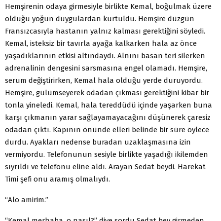
Hemşirenin odaya girmesiyle birlikte Kemal, boğulmak üzere
olduğu yoğun duygulardan kurtuldu. Hemşire düzgün
Fransızcasıyla hastanın yalnız kalması gerektiğini söyledi.
Kemal, isteksiz bir tavırla ayağa kalkarken hala az önce
yaşadıklarının etkisi altındaydı. Alnını basan teri silerken
adrenalinin dengesini sarsmasına engel olamadı. Hemşire,
serum değiştirirken, Kemal hala olduğu yerde duruyordu.
Hemşire, gülümseyerek odadan çıkması gerektiğini kibar bir
tonla yineledi. Kemal, hala tereddüdü içinde yaşarken buna
karşı çıkmanın yarar sağlayamayacağını düşünerek çaresiz
odadan çıktı. Kapının önünde elleri belinde bir süre öylece
durdu. Ayakları nedense buradan uzaklaşmasına izin
vermiyordu. Telefonunun sesiyle birlikte yaşadığı ikilemden
sıyrıldı ve telefonu eline aldı. Arayan Sedat beydi. Harekat
Timi şefi onu aramış olmalıydı.
“Alo amirim.”
“Kemal merhaba, o nasıl?” diye sordu Sedat bey girmeden.