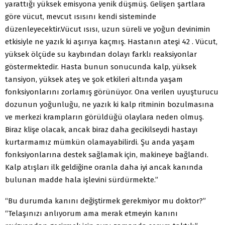
yarattığı yüksek emisyona yenik düşmüş. Gelişen şartlara
göre vücut, mevcut ısısını kendi sisteminde
düzenleyecektir.Vücut ısısı, uzun süreli ve yoğun devinimin
etkisiyle ne yazık ki aşırıya kaçmış. Hastanın ateşi 42 . Vücut,
yüksek ölçüde su kaybından dolayı farklı reaksiyonlar
göstermektedir. Hasta bunun sonucunda kalp, yüksek
tansiyon, yüksek ateş ve şok etkileri altında yaşam
fonksiyonlarını zorlamış görünüyor. Ona verilen uyuşturucu
dozunun yoğunluğu, ne yazık ki kalp ritminin bozulmasına
ve merkezi krampların görüldüğü olaylara neden olmuş.
Biraz klişe olacak, ancak biraz daha gecikilseydi hastayı
kurtarmamız mümkün olamayabilirdi. Şu anda yaşam
fonksiyonlarına destek sağlamak için, makineye bağlandı.
Kalp atışları ilk geldiğine oranla daha iyi ancak kanında
bulunan madde hala işlevini sürdürmekte.”
“Bu durumda kanını değiştirmek gerekmiyor mu doktor?”
“Telaşınızı anlıyorum ama merak etmeyin kanını