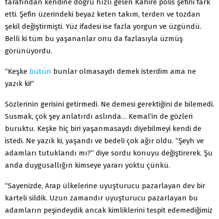
tarafından kendine doğru hızlı gelen Kahire polis şefini fark
etti. Şefin üzerindeki beyaz keten takım, terden ve tozdan
şekil değiştirmişti. Yüz ifadesi ise fazla yorgun ve üzgündü.
Belli ki tüm bu yaşananlar onu da fazlasıyla üzmüş
görünüyordu.
“Keşke
bütün
bunlar olmasaydı demek isterdim ama ne
yazık ki!”
Sözlerinin gerisini getirmedi. Ne demesi gerektiğini de bilemedi.
Susmak, çok şey anlatırdı aslında… Kemal’in de gözleri
buruktu. Keşke hiç biri yaşanmasaydı diyebilmeyi kendi de
istedi. Ne yazık ki, yaşandı ve bedeli çok ağır oldu. “Şeyh ve
adamları tutuklandı mı?” diye sordu konuyu değiştirerek. Şu
anda duygusallığın kimseye yararı yoktu çünkü.
“Sayenizde, Arap ülkelerine uyuşturucu pazarlayan dev bir
karteli sildik. Uzun zamandır uyuşturucu pazarlayan bu
adamların peşindeydik ancak kimliklerini tespit edemediğimiz