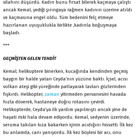
silahını düşürdü. Kadın bunu fırsat bilerek kaçmaya çalıştı
ancak Kemal, yediği şırıngaya rağmen kadının üzerine atıldı
ve kaçmasına engel oldu. Tüm bedenini felç etmeye
hazırlanan uyuşuklukla birlikte ,kadınla boğuşmaya
başladı.
***
GEÇMİŞTEN GELEN TEHDİT
Kemal; helikoptere binerken, kucağında kendinden geçmiş
baygın bir halde yatan Ceyda’nın yüzüne baktı. İçsel, acısı
volkan ateşi gibi yüreğinde patlayarak lavları gözlerinden
fışkırdı. Helikopter,
zaman
yitirmeden pervanesini havada
hızla döverek, hastaneye doğru rotasını çevirdi.
Helikopterde, Ceyda’ya ilk yardım yapılmıştı ancak yine de
hayati riski hala devam ediyordu. Kemal, sedyenin üzerinde,
seruma takılan kıza bakarken içinin acıdığını hissetti. İlk kez
bu anlamda, canı yanıyordu. İlk kez böylesi bir acı, onu