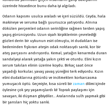
üzerinde hissedince bunu daha iyi algıladı.
Odanın kapısmı usulca araladı ve içeri süzüldü. Ceyda, hala
makineye ve seruma bağlı şuursuzca yatıyordu. Alnına
dökülen perçemleri odanın serinliğine rağmen terden yapış
yapış görünüyordu. Uzun siyah kirpiklerinin çevrelediği
gözleri derin bir uykunun esiri olmuştu, iri dudakları ise
bedeninden fışkıran ateşin odak noktasıydı sanki, kor bir
ateş parçasını andırıyordu. Kemal, yatağın kenarmda duran
sandalyeyi alarak yatağa yakın çekti ve oturdu. Elini kızın
serum takılan elinin üzerine koydu. Birkaç saat önce
yaşadığı korkular, yavaş yavaş yüreğini terk ediyordu. Kızın
elini dudaklarına götürdü ve incitmekten korkarcasma
yumuşacık öptü. Geçmişte, kısa süreli bir
zaman
dilimi içinde
öylesine çok şey yaşamışlardı ki! Toprak paylaşımı için
savaşan, iki düşman gibiydiler… Aralarında sulh yapmak gibi
bir şansları hiç yoktu sanki.