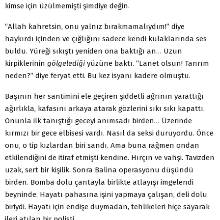
kimse için üzülmemişti şimdiye değin.
“Allah kahretsin, onu yalnız bırakmamalıydım!” diye
haykırdı içinden ve çığlığını sadece kendi kulaklarında ses
buldu. Yüreği sıkıştı yeniden ona baktığı an… Uzun
kirpiklerinin
gölgelediği
yüzüne baktı. “Lanet olsun! Tanrım
neden?” diye feryat etti. Bu kez isyanı kadere olmuştu.
Başının her santimini ele geçiren şiddetli ağrının yarattığı
ağırlıkla, kafasını arkaya atarak gözlerini sıkı sıkı kapattı.
Onunla ilk tanıştığı geceyi anımsadı birden… Üzerinde
kırmızı bir gece elbisesi vardı. Nasıl da seksi duruyordu. Önce
onu, o tip kızlardan biri sandı. Ama buna rağmen ondan
etkilendiğini de itiraf etmişti kendine. Hırçın ve vahşi. Tavizden
uzak, sert bir kişilik. Sonra Balina operasyonu düşündü
birden. Bomba dolu çantayla birlikte atlayışı imgelendi
beyninde. Hayatı pahasına işini yapmaya çalışan, deli dolu
biriydi. Hayatı için endişe duymadan, tehlikeleri hiçe sayarak
ileri atılan bir polisti.