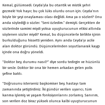
Kemal, gülümsedi. Ceyda’yla bu otantik ve mistik şehri
gezmek! Yok hayır, bu çok lüks olurdu onun için. Ceyda’nın
böyle bir şeyi onaylaması olası değildi. Ama ya o sözleri? Onu
anda söylediği o sözler. “Seni özledim.” demişti. Gerçekten de
sözlerinde samimi miydi yoksa uyuşturucunun etkisi altında
söylenen sözler miydi? Kemal, bu düşüncelerle birlikte içinin
burkulduğunu hissetti yeniden. Aynı anda Ceyda’yı acile
alan doktor göründü. Düşüncelerinden soyutlanarak kaygı
içinde ona doğru yöneldi.
“Doktor bey, durumu nasıl?” diye sordu tedirgin ve hüzünlü
bir sesle. Doktor bir ona bir hemen arkadan gelen polis
şefine baktı.
“Doğrusunu isterseniz başkomiser bey, hastayı tam
zamanında yetiştirdiniz. İki gündür verilen uyarıcı, tüm
kanma işlemiş ve yaşam fonksiyonlarını zorlamış. Sanırım,
son verilen doz biraz yüksek olunca kalbi uyuşturucunun