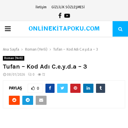
İletişim
GİZLİLİK SÖZLEŞMESİ
Facebook
Youtube
ONLİNEKİTAPOKU.COM
PRIMARY
MENU
Ana Sayfa
Roman (Yerli)
Tufan – Kod Adı C.e.y.d.a – 3
Roman (Yerli)
Tufan – Kod Adı C.e.y.d.a – 3
08/01/2026
0
72
PAYLAŞ
0