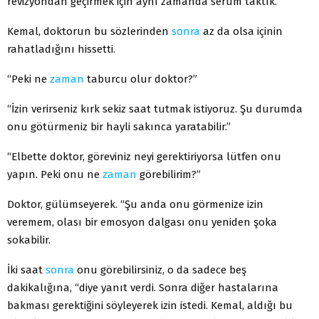
revizyondan geçirmek için aynı zamanda serum taktık.”
Kemal, doktorun bu sözlerinden
sonra
az da olsa içinin
rahatladığını hissetti.
“Peki ne
zaman
taburcu olur doktor?”
“İzin verirseniz kırk sekiz saat tutmak istiyoruz. Şu durumda
onu götürmeniz bir hayli sakınca yaratabilir.”
“Elbette doktor, göreviniz neyi gerektiriyorsa lütfen onu
yapın. Peki onu ne
zaman
görebilirim?”
Doktor, gülümseyerek. “Şu anda onu görmenize izin
veremem, olası bir emosyon dalgası onu yeniden şoka
sokabilir.
İki saat
sonra
onu görebilirsiniz, o da sadece beş
dakikalığına, “diye yanıt verdi. Sonra diğer hastalarına
bakması gerektiğini söyleyerek izin istedi. Kemal, aldığı bu