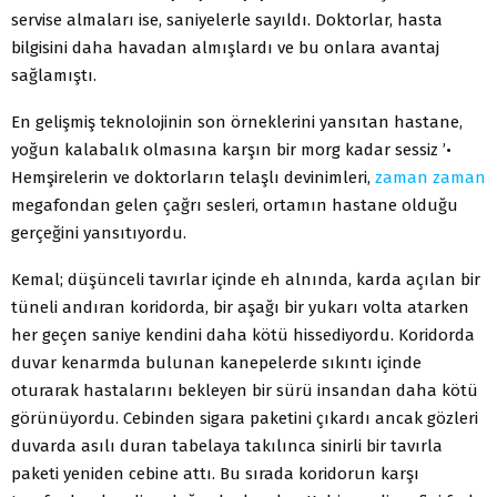
servise almaları ise, saniyelerle sayıldı. Doktorlar, hasta
bilgisini daha havadan almışlardı ve bu onlara avantaj
sağlamıştı.
En gelişmiş teknolojinin son örneklerini yansıtan hastane,
yoğun kalabalık olmasına karşın bir morg kadar sessiz ’•
Hemşirelerin ve doktorların telaşlı devinimleri,
zaman
zaman
megafondan gelen çağrı sesleri, ortamın hastane olduğu
gerçeğini yansıtıyordu.
Kemal; düşünceli tavırlar içinde eh alnında, karda açılan bir
tüneli andıran koridorda, bir aşağı bir yukarı volta atarken
her geçen saniye kendini daha kötü hissediyordu. Koridorda
duvar kenarmda bulunan kanepelerde sıkıntı içinde
oturarak hastalarını bekleyen bir sürü insandan daha kötü
görünüyordu. Cebinden sigara paketini çıkardı ancak gözleri
duvarda asılı duran tabelaya takılınca sinirli bir tavırla
paketi yeniden cebine attı. Bu sırada koridorun karşı