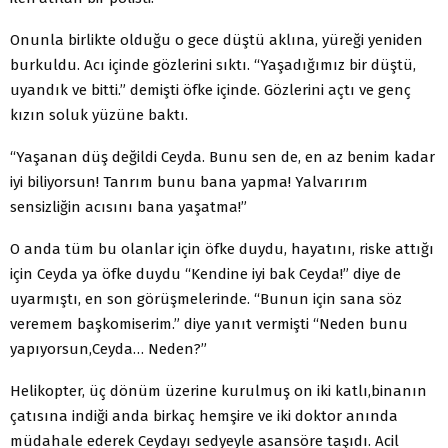
Onunla birlikte olduğu o gece düştü aklına, yüreği yeniden
burkuldu. Acı içinde gözlerini sıktı. “Yaşadığımız bir düştü,
uyandık ve bitti.” demişti öfke içinde. Gözlerini açtı ve genç
kızın soluk yüzüne baktı.
“Yaşanan düş değildi Ceyda. Bunu sen de, en az benim kadar
iyi biliyorsun! Tanrım bunu bana yapma! Yalvarırım
sensizliğin acısını bana yaşatma!”
O anda tüm bu olanlar için öfke duydu, hayatını, riske attığı
için Ceyda ya öfke duydu “Kendine iyi bak Ceyda!” diye de
uyarmıştı, en son görüşmelerinde. “Bunun için sana söz
veremem başkomiserim.” diye yanıt vermişti “Neden bunu
yapıyorsun,Ceyda… Neden?”
Helikopter, üç dönüm üzerine kurulmuş on iki katlı,binanın
çatısına indiği anda birkaç hemşire ve iki doktor anında
müdahale ederek Ceydayı sedyeyle asansöre taşıdı. Acil