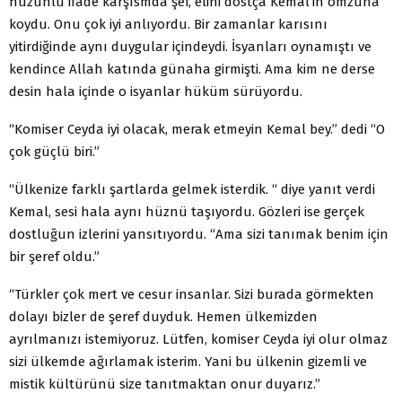
hüzünlü ifade karşısmda şef, elini dostça Kemal’in omzuna
koydu. Onu çok iyi anlıyordu. Bir zamanlar karısını
yitirdiğinde aynı duygular içindeydi. İsyanları oynamıştı ve
kendince Allah katında günaha girmişti. Ama kim ne derse
desin hala içinde o isyanlar hüküm sürüyordu.
“Komiser Ceyda iyi olacak, merak etmeyin Kemal bey.” dedi “O
çok güçlü biri.”
“Ülkenize farklı şartlarda gelmek isterdik. “ diye yanıt verdi
Kemal, sesi hala aynı hüznü taşıyordu. Gözleri ise gerçek
dostluğun izlerini yansıtıyordu. “Ama sizi tanımak benim için
bir şeref oldu.”
“Türkler çok mert ve cesur insanlar. Sizi burada görmekten
dolayı bizler de şeref duyduk. Hemen ülkemizden
ayrılmanızı istemiyoruz. Lütfen, komiser Ceyda iyi olur olmaz
sizi ülkemde ağırlamak isterim. Yani bu ülkenin gizemli ve
mistik kültürünü size tanıtmaktan onur duyarız.”