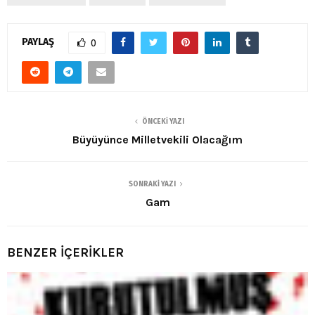
PAYLAŞ
0
ÖNCEKI YAZI
Büyüyünce Milletvekili Olacağım
SONRAKI YAZI
Gam
BENZER İÇERİKLER