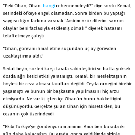
“Peki Cihan, Cihan,
hangi
cehennemdeydi?” diye sordu Kemal,
sesindeki öfkeye engel olamadan. Sonra birden bu yaptığı
saygısızlığın farkına vararak “Amirim özür dilerim, sanrım
olaylar beni fazlasıyla etkilemiş olmalı.” diyerek hatasmı
telafi etmeye çalıştı.
“Cihan, görevini ihmal etme suçundan üç ay görevden
uzaklaştırma aldı.”
Sedat beyin, sözleri karşı tarafa sakinleştirici ve hatta yüksek
dozda ağrı kesici etkisi yaratmıştı. Kemal, bir meslektaşının
böylesi bir ceza alması taraftarı değildi. Ceyda örneğini birebir
yaşamıştı ve bunun bir başkasma yapılmasını hiç arzu
etmiyordu. Ne var ki, içten içe Cihan’ın bunu hakkettiğini
düşünüyordu. Gerçekte şu an Cihan için hissettikleri, bu
cezanın çok üzerindeydi.
“Ekibi Türkiye’ye gönderiyorum amirim. Ama ben burada iki
gün daha kalacağım. Bu arada, oraya geldiğimde sizinle