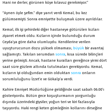
Hani ne derler, görünen köye kılavuz gerekmiyor.”
“Aynen öyle şefim.” diye yanıt verdi Kemal, bu kez
gülümsemişti. Sonra emniyette buluşmak üzere ayrıldılar.
Kemal, ilk işi şehirdeki diğer hastaneye götürülen kızları
ziyaret etmek oldu. Kızların içinde bulunduğu durum
Ceyda’ya göre daha olumluydu. Kendilerine verilen
uyuşturucunun dozu yüksek olmaması,
büyük
bir avantaj
sağlamıştı. Takılan serumdan
sonra
, kısa sürede bilinçleri
yerine gelmişti. Ancak, hastane kuralları gereğince yirmi dört
saat süre gözlem altında tutulmaları gerekiyordu. Kemal,
kızların iyi olduğundan emin olduktan
sonra
onların
sorumluluğunu İzzet’e ve Gökalp’a verdi.
Kahire Emniyet Müdürlüğüne geldiğinde saat sabah 06.00’ı
gösteriyordu. Bütün gece koşuşturmanın yorgunluğu
dışında üzerindeki giysiler, yoğun teri ve kiri fazlasıyla
taşıyordu. Haki rengi keten gömleğinin kollarını dirseğine