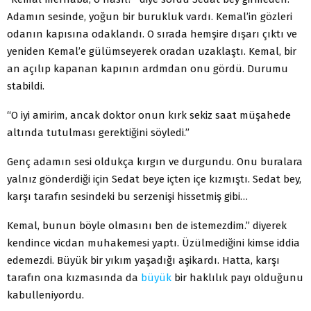
Adamın sesinde, yoğun bir burukluk vardı. Kemal’in gözleri
odanın kapısına odaklandı. O sırada hemşire dışarı çıktı ve
yeniden Kemal’e gülümseyerek oradan uzaklaştı. Kemal, bir
an açılıp kapanan kapının ardmdan onu gördü. Durumu
stabildi.
“O iyi amirim, ancak doktor onun kırk sekiz saat müşahede
altında tutulması gerektiğini söyledi.”
Genç adamın sesi oldukça kırgın ve durgundu. Onu buralara
yalnız gönderdiği için Sedat beye içten içe kızmıştı. Sedat bey,
karşı tarafın sesindeki bu serzenişi hissetmiş gibi…
Kemal, bunun böyle olmasını ben de istemezdim.” diyerek
kendince vicdan muhakemesi yaptı. Üzülmediğini kimse iddia
edemezdi. Büyük bir yıkım yaşadığı aşikardı. Hatta, karşı
tarafın ona kızmasında da
büyük
bir haklılık payı olduğunu
kabulleniyordu.