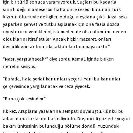
için bir türlü sonuca varamıyorduk. Suçları bu kadarla
sınırlı değil maalesef,bir hafta önce cesedi bulunan Türk
kızının ölümüyle de ilgileri olduğu meydana çıktı. Kıza, seks
yaparken şehvet ve tutku aşılamak için ona fazla dozda
uyuşturucu verdiklerini, istemeden de olsa ölümüne neden
olduklarını itiraf ettiler. Ancak hiçbir mazeret, onları
demirliklerin ardına tıkmaktan kurtaramayacaktır.”
“Nasıl yargılanacak?” diye sordu Kemal, içinde biriken
nefretin sesiyle…
“Burada, hala şeriat kanunları geçerli. Yani bu kanunlar
çerçevesinde yargılanacak ve ceza yiyecek.”
“Buna çok sevindim.”
İlk kez, Araplarm yasalarına sempati duymuştu. Çünkü bu
adam daha fazlasını hak ediyordu. Düşünceli gözlerle yoğun
bakım ünitesinin bulunduğu bölüme döndü. Yüzündeki