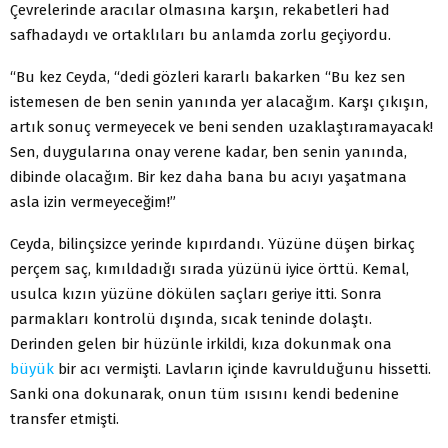
Çevrelerinde aracılar olmasına karşın, rekabetleri had
safhadaydı ve ortaklıları bu anlamda zorlu geçiyordu.
“Bu kez Ceyda, “dedi gözleri kararlı bakarken “Bu kez sen
istemesen de ben senin yanında yer alacağım. Karşı çıkışın,
artık sonuç vermeyecek ve beni senden uzaklaştıramayacak!
Sen, duygularına onay verene kadar, ben senin yanında,
dibinde olacağım. Bir kez daha bana bu acıyı yaşatmana
asla izin vermeyeceğim!”
Ceyda, bilinçsizce yerinde kıpırdandı. Yüzüne düşen birkaç
perçem saç, kımıldadığı sırada yüzünü iyice örttü. Kemal,
usulca kızın yüzüne dökülen saçları geriye itti. Sonra
parmakları kontrolü dışında, sıcak teninde dolaştı.
Derinden gelen bir hüzünle irkildi, kıza dokunmak ona
büyük
bir acı vermişti. Lavların içinde kavrulduğunu hissetti.
Sanki ona dokunarak, onun tüm ısısını kendi bedenine
transfer etmişti.