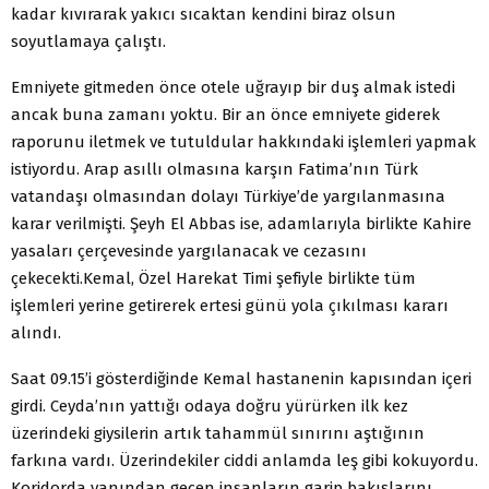
kadar kıvırarak yakıcı sıcaktan kendini biraz olsun
soyutlamaya çalıştı.
Emniyete gitmeden önce otele uğrayıp bir duş almak istedi
ancak buna zamanı yoktu. Bir an önce emniyete giderek
raporunu iletmek ve tutuldular hakkındaki işlemleri yapmak
istiyordu. Arap asıllı olmasına karşın Fatima’nın Türk
vatandaşı olmasından dolayı Türkiye’de yargılanmasına
karar verilmişti. Şeyh El Abbas ise, adamlarıyla birlikte Kahire
yasaları çerçevesinde yargılanacak ve cezasını
çekecekti.Kemal, Özel Harekat Timi şefiyle birlikte tüm
işlemleri yerine getirerek ertesi günü yola çıkılması kararı
alındı.
Saat 09.15’i gösterdiğinde Kemal hastanenin kapısından içeri
girdi. Ceyda’nın yattığı odaya doğru yürürken ilk kez
üzerindeki giysilerin artık tahammül sınırını aştığının
farkına vardı. Üzerindekiler ciddi anlamda leş gibi kokuyordu.
Koridorda yanından geçen insanların garip bakışlarını