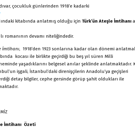
dıvar, çocukluk günlerinden 1918’e kadarki
r
ındaki kitabında anlatmış olduğu için
Türk’ün Ateşle İmtihanı
a
lı romanının devamı niteliğindedir.
e İmtihanı
, 1918’den 1923 sonlarına kadar olan dönemi anlatma
bında kocası ile birlikte geçirdiği bu beş yıl süren Milli
eminde yaşadıklarını belgesel anılar şeklinde anlatmaktadır. 
nbul’un işgali, İstanbul’daki direnişçilerin Anadolu’ya geçişleri
erdiği detay bilgiler, cephe gersinde görüp şahit oldukları ile
aktadır.
İMİZ
le İmtihanı Özeti