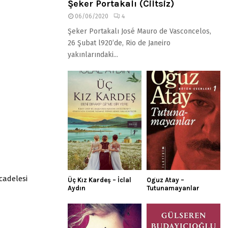
Şeker Portakalı (Ciltsiz)
06/06/2020
4
Şeker Portakalı José Mauro de Vasconcelos,
26 Şubat l920’de, Rio de Janeiro
yakınlarındaki...
cadelesi
Üç Kız Kardeş – İclal
Oguz Atay –
Aydın
Tutunamayanlar