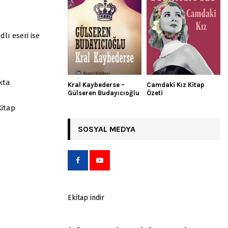
dlı eseri ise
kta
Kral Kaybederse –
Camdaki Kız Kitap
Gülseren Budayıcıoğlu
Özeti
Kitap
SOSYAL MEDYA
Ekitap indir