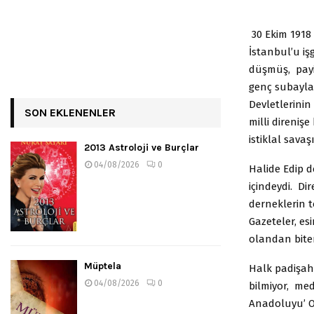
30 Ekim 1918 İ
İstanbul’u iş
düşmüş, payi
genç subaylar
Devletlerinin 
SON EKLENENLER
milli direnişe
istiklal sava
2013 Astroloji ve Burçlar
04/08/2026
0
Halide Edip de
içindeydi. Di
derneklerin t
Gazeteler, es
olandan bite
Müptela
Halk padişahı
04/08/2026
0
bilmiyor, mede
Anadoluyu’ O