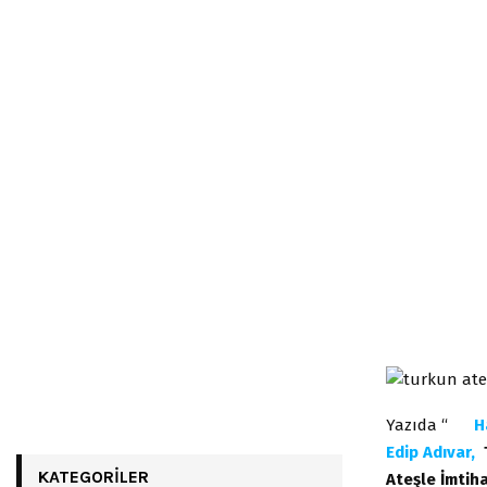
Yazıda “
H
Edip Adıvar,
KATEGORILER
Ateşle İmtih