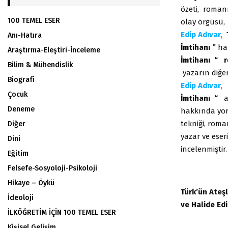
özeti, roman
100 TEMEL ESER
olay örgüsü,
Edip Adıvar,
Anı-Hatıra
İmtihanı ”
ha
Araştırma-Eleştiri-İnceleme
İmtihanı “
r
Bilim & Mühendislik
yazarın diğer
Biografi
Edip Adıvar,
Çocuk
İmtihanı “
ad
Deneme
hakkında yor
tekniği, roman
Diğer
yazar ve eser
Dini
incelenmiştir.
Eğitim
Felsefe-Sosyoloji-Psikoloji
Hikaye – Öykü
Türk’ün Ateşl
İdeoloji
ve Halide Edi
İLKÖĞRETİM İÇİN 100 TEMEL ESER
Kişisel Gelişim