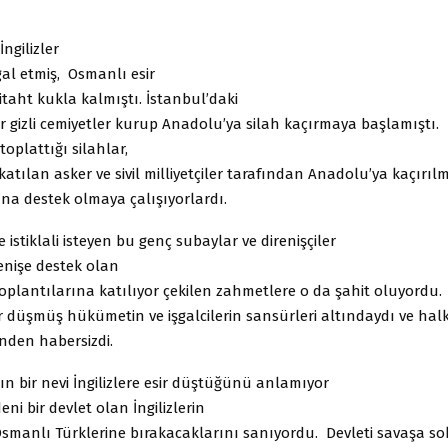
ngilizler
gal etmiş, Osmanlı esir
taht kukla kalmıştı. İstanbul’daki
 gizli cemiyetler kurup Anadolu’ya silah kaçırmaya başlamıştı. İ
toplattığı silahlar,
 katılan asker ve sivil milliyetçiler tarafından Anadolu’ya kaçırıl
şına destek olmaya çalışıyorlardı.
 istiklali isteyen bu genç subaylar ve direnişçiler
renişe destek olan
oplantılarına katılıyor çekilen zahmetlere o da şahit oluyordu.
ir düşmüş hükümetin ve işgalcilerin sansürleri altındaydı ve hal
nden habersizdi.
n bir nevi İngilizlere esir düştüğünü anlamıyor
ni bir devlet olan İngilizlerin
smanlı Türklerine bırakacaklarını sanıyordu. Devleti savaşa s