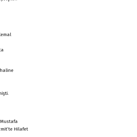
Kemal
ta
 haline
şti.
.Mustafa
it’te Hilafet