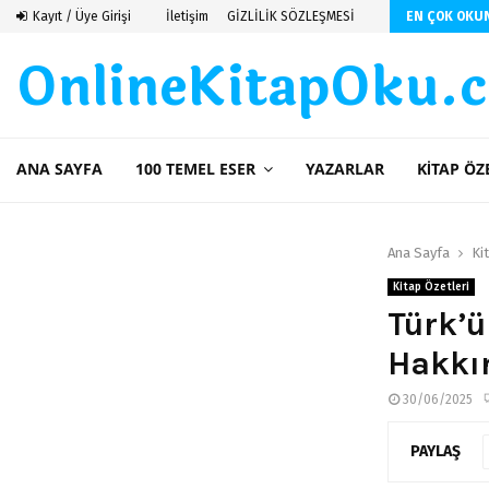
seren Budayıcıoğlu
Kayıt / Üye Girişi
İletişim
GİZLİLİK SÖZLEŞMESİ
EN ÇOK OKU
OnlineKitapOku.
ANA SAYFA
100 TEMEL ESER
YAZARLAR
KITAP ÖZ
Ana Sayfa
Ki
Kitap Özetleri
Türk’ü
Hakkın
30/06/2025
PAYLAŞ