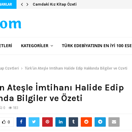
Camdaki Kız Kitap Özeti
NANLAR
com
ETLERI
KATEGORILER
TÜRK EDEBIYATININ EN İYI 100 ESE
tap Özetleri
Türk’ün Ateşle İmtihanı Halide Edip Hakkında Bilgiler ve Özeti
n Ateşle İmtihanı Halide Edip
da Bilgiler ve Özeti
0
183
0