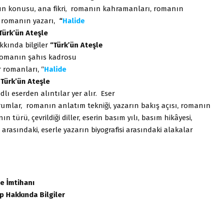
ın konusu, ana fikri, romanın kahramanları, romanın
 romanın yazarı,
“
Halide
Türk’ün Ateşle
kkında bilgiler
“Türk’ün Ateşle
omanın şahıs kadrosu
 romanları, “
Halide
Türk’ün Ateşle
lı eserden alıntılar yer alır. Eser
umlar, romanın anlatım tekniği, yazarın bakış açısı, romanın
ın türü, çevrildiği diller, eserin basım yılı, basım hikâyesi,
i arasındaki, eserle yazarın biyografisi arasındaki alakalar
e İmtihanı
p Hakkında Bilgiler