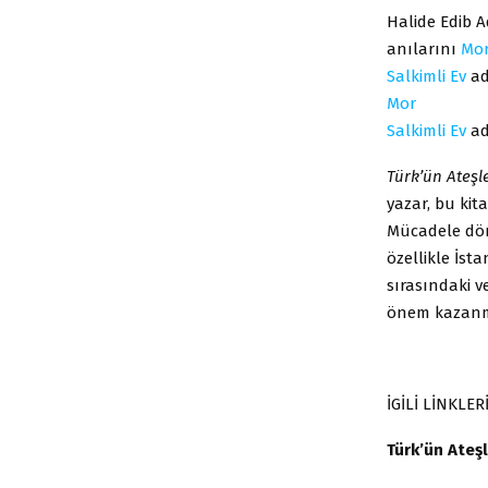
Halide Edib A
anılarını
Mo
Salkimli Ev
ad
Mor
Salkimli Ev
ad
Türk’ün
Ateşl
yazar, bu kita
Mücadele dön
özellikle İsta
sırasındaki v
önem kazanm
İGİLİ LİNKLER
Türk’ün Ateş