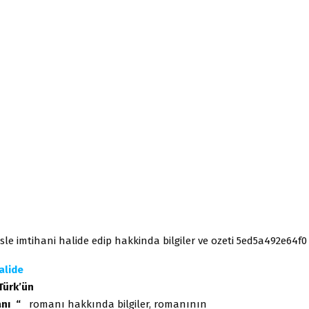
alide
Türk’ün
anı “
romanı hakkında bilgiler, romanının