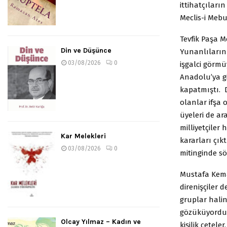
ittihatçıları
Meclis-i Mebu
Tevfik Paşa M
Din ve Düşünce
Yunanlıların İ
03/08/2026
0
işgalci görmü
Anadolu’ya gi
kapatmıştı. D
olanlar ifşa 
üyeleri de a
milliyetçiler
Kar Melekleri
kararları çık
03/08/2026
0
mitinginde sö
Mustafa Kema
direnişçiler 
gruplar halin
gözüküyordu. 
Olcay Yılmaz – Kadın ve
kişilik çetele