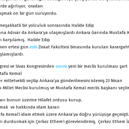
erde ağırlıyor, oradan
aşmak on bir gün sürüyordu.
eşakkatli bir yolculuk sonrasında Halide Edip
dana Adıvar da Ankara’ya ulaşmışlardı Ankara Garında Mustafa 
ı karşılamış, Halide Edip
emen ertesi gün
eski
Ziraat Fakültesi binasında kurulan karargah
şlamışlardı.
resi ve Sivas Kongresinden
sonra
yeni bir meclis kurulması şart
stafa Kemal
er milletvekili seçilip Ankara’ya gönderilmesini istemiş 23 Nisan
 Millet Meclisi kurulmuş ve Mustafa Kemal meclis başkanı seçilmi
ları bunun üzerine Hilafet ordusu kurup,
tmak ve hakkında idam kararı
afa Kemal’i idam etmek üzere Ankara’ya doğru yürüyüşe geçmişti
 durdurmak için Çerkez Ethem’i görevlendirmiş, Çerkez Ethem İzm