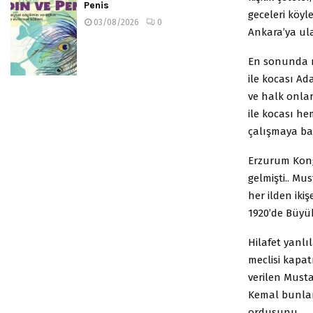
Penis
geceleri köyl
03/08/2026
0
Ankara’ya ul
En sonunda m
ile kocası A
ve halk onlar
ile kocası h
çalışmaya ba
Erzurum Kong
gelmişti.. Mu
her ilden ikiş
1920’de Büyük
Hilafet yanlı
meclisi kapa
verilen Must
Kemal bunları
ordusunu