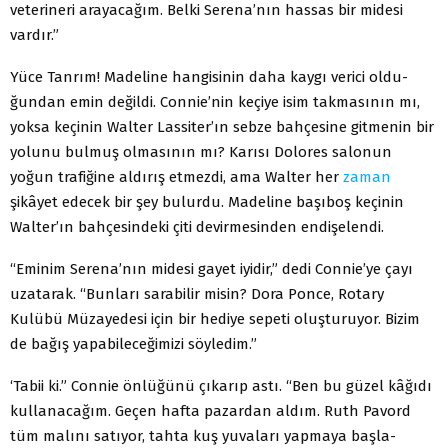
veterineri arayaca­ğım. Belki Serena’nın hassas bir midesi
vardır.”
Yüce Tanrım! Madeline hangisinin daha kaygı verici oldu­
ğundan emin değildi. Connie’nin keçiye isim takmasının mı,
yoksa keçinin Walter Lassiter’ın sebze bahçesine gitmenin bir
yolunu bulmuş olmasının mı? Karısı Dolores salonun
yoğun trafiğine aldırış etmezdi, ama Walter her
zaman
şikâyet edecek bir şey bulurdu. Madeline başıboş keçinin
Walter’ın bahçesin­deki çiti devirmesinden endişelendi.
“Eminim Serena’nın midesi gayet iyidir,” dedi Connie’ye çayı
uzatarak. “Bunları sarabilir misin? Dora Ponce, Rotary
Kulübü Müzayedesi için bir hediye sepeti oluşturuyor. Bizim
de bağış yapabileceğimizi söyledim.”
‘Tabii ki.” Connie önlüğünü çıkarıp astı. “Ben bu güzel kâğıdı
kullanacağım. Geçen hafta pazardan aldım. Ruth Pavord
tüm malını satıyor, tahta kuş yuvaları yapmaya başla­