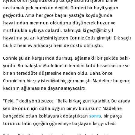
Ayrıca onun yaşında olup da çay salonu işleten birine
rastlamak pek mümkün değildi. Günleri bir hayli yoğun
geçiyordu. Ama her gece başmı yastığa koyduğunda
hayatın­dan memnun olduğunu düşünerek huzur ve
mutlulukla uyku­ya dalardı. Talihliydi ki geçtiğimiz yıl
hayatına şu an kafesini işleten Connie Colls girmişti. Dik saçlı
bu kız hem ev arkadaşı hem de dostu olmuştu.
Connie şu an karşısında durmuş, ağlamaklı bir şekilde bakı­
yordu. Bu bakışlar Madeline’ın kendini kötü hissetmesine ve
bir an tereddüte düşmesine neden oldu. Daha önce
Connie’nin bir şey istediğini hiç görmemişti. Madeline bu genç
kadının ağlamasına dayanamayacaktı.
“Peki…” dedi gönülsüzce. “Belki birkaç gün kalabilir. Bu arada
sen de onun için daha uygun bir ev bulursun.” Madeline,
bahçedeki otlan koklayarak dolaştıktan
sonra
, bir parça
turun­cu latin çiçeğini çiğnemeye başlayan keçiyi izledi.