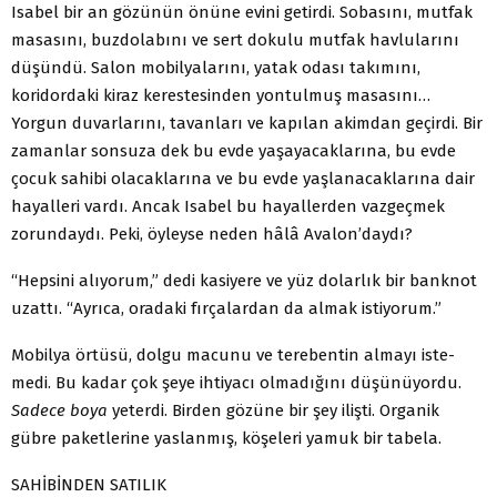
Isabel bir an gözünün önüne evini getirdi. Sobasını, mutfak
masasını, buzdolabını ve sert dokulu mutfak havlularını
dü­şündü. Salon mobilyalarını, yatak odası takımını,
koridordaki kiraz kerestesinden yontulmuş masasını…
Yorgun duvarları­nı, tavanları ve kapılan akimdan geçirdi. Bir
zamanlar sonsu­za dek bu evde yaşayacaklarına, bu evde
çocuk sahibi olacak­larına ve bu evde yaşlanacaklarına dair
hayalleri vardı. Ancak Isabel bu hayallerden vazgeçmek
zorundaydı. Peki, öyleyse neden hâlâ Avalon’daydı?
“Hepsini alıyorum,” dedi kasiyere ve yüz dolarlık bir bank­not
uzattı. “Ayrıca, oradaki fırçalardan da almak istiyorum.”
Mobilya örtüsü, dolgu macunu ve terebentin almayı iste­
medi. Bu kadar çok şeye ihtiyacı olmadığını düşünüyordu.
Sadece boya
yeterdi. Birden gözüne bir şey ilişti. Organik
gübre paketlerine yaslanmış, köşeleri yamuk bir tabela.
SAHİBİNDEN SATILIK