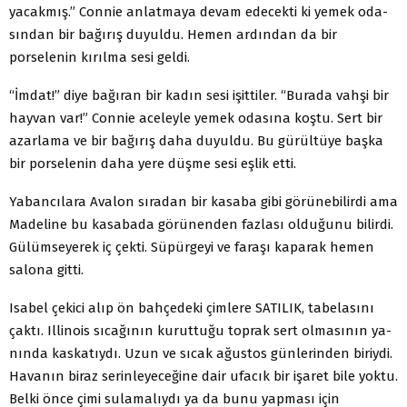
yacakmış.” Connie anlatmaya devam edecekti ki yemek oda­
sından bir bağırış duyuldu. Hemen ardından da bir
porselenin kırılma sesi geldi.
“İmdat!” diye bağıran bir kadın sesi işittiler. “Burada vahşi bir
hayvan var!” Connie aceleyle yemek odasına koştu. Sert bir
azarlama ve bir bağırış daha duyuldu. Bu gürültüye başka
bir porselenin daha yere düşme sesi eşlik etti.
Yabancılara Avalon sıradan bir kasaba gibi görünebilirdi ama
Madeline bu kasabada görünenden fazlası olduğunu bilir­di.
Gülümseyerek iç çekti. Süpürgeyi ve faraşı kaparak hemen
salona gitti.
Isabel çekici alıp ön bahçedeki çimlere SATILIK, tabelasını
çaktı. Illinois sıcağının kuruttuğu toprak sert olmasının ya­
nında kaskatıydı. Uzun ve sıcak ağustos günlerinden biriydi.
Havanın biraz serinleyeceğine dair ufacık bir işaret bile yoktu.
Belki önce çimi sulamalıydı ya da bunu yapması için