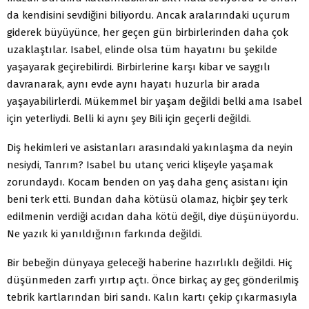
da kendisini sevdiğini biliyordu. Ancak aralarındaki uçurum
giderek büyüyünce, her geçen gün birbirlerinden daha çok
uzaklaştılar. Isabel, elinde olsa tüm hayatını bu şekilde
yaşa­yarak geçirebilirdi. Birbirlerine karşı kibar ve saygılı
davrana­rak, aynı evde aynı hayatı huzurla bir arada
yaşayabilirlerdi. Mükemmel bir yaşam değildi belki ama Isabel
için yeterliydi. Belli ki aynı şey Bili için geçerli değildi.
Diş hekimleri ve asistanları arasındaki yakınlaşma da ne­yin
nesiydi, Tanrım? Isabel bu utanç verici klişeyle yaşamak
zorundaydı. Kocam benden on yaş daha genç asistanı için
beni terk etti. Bundan daha kötüsü olamaz, hiçbir şey terk
edilmenin verdiği acıdan daha kötü değil, diye düşünüyordu.
Ne yazık ki yanıldığının farkında değildi.
Bir bebeğin dünyaya geleceği haberine hazırlıklı değildi. Hiç
düşünmeden zarfı yırtıp açtı. Önce birkaç ay geç gönde­rilmiş
tebrik kartlarından biri sandı. Kalın kartı çekip çıkar­masıyla