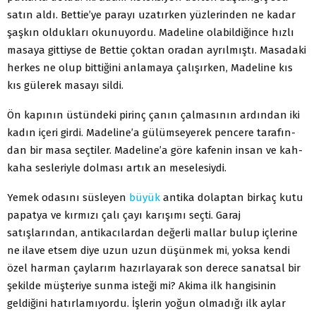
satın aldı. Bettie’ye parayı uzatırken yüzlerinden ne ka­dar
şaşkın oldukları okunuyordu. Madeline olabildiğince hızlı
masaya gittiyse de Bettie çoktan oradan ayrılmıştı. Masadaki
herkes ne olup bittiğini anlamaya çalışırken, Madeline kıs
kıs gülerek masayı sildi.
Ön kapının üstündeki pirinç çanın çalmasının ardından iki
kadın içeri girdi. Madeline’a gülümseyerek pencere tarafın­
dan bir masa seçtiler. Madeline’a göre kafenin insan ve kah­
kaha sesleriyle dolması artık an meselesiydi.
Yemek odasını süsleyen
büyük
antika dolaptan birkaç kutu
papatya ve kırmızı çalı çayı karışımı seçti. Garaj
satışlarından, antikacılardan değerli mallar bulup içlerine
ne ilave etsem diye uzun uzun düşünmek mi, yoksa kendi
özel harman çay­larım hazırlayarak son derece sanatsal bir
şekilde müşteriye sunma isteği mi? Akima ilk hangisinin
geldiğini hatırlamı­yordu. İşlerin yoğun olmadığı ilk aylar