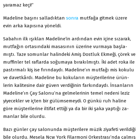
yaramaz keçi!”
Madeline başını salladıktan
sonra
mutfağa gitmek üzere
evin arka kapısına yöneldi.
Sabahın ilk ışıklan Madeline’in ardından evin içine sıza­rak,
mutfağın ortasındaki masasının üzerine vurmaya başla­
mıştı. Taze somunlar halindeki Amiş Dostluk Ekmeği, çörek ve
muffinler tel raflarda soğumaya bırakılmıştı. İki adet roka ile
pastırmalı kiş ise fırındaydı. Madeline’ın mutfağı mis ko­kulu
ve davetkârdı. Madeline bu kokuların müşterilerine ürün­
lerin kalitesine dair güven verdiğinin farkındaydı. İnsanların
Madeline’ın Çay Salonu’na gelmelerinin temel nedeni leziz
yiyecekler ve içten bir gülümsemeydi. O günkü ruh haline
göre müşterilerine iltifat ettiği ya da bir iki şaka yaptığı za­
manlar bile olurdu.
Bazı günler çay salonunda müşterilere müzik ziyafeti veril­diği
bile olurdu. Mesela Ncw York Filarmoni Orkestrası’nda çalmış