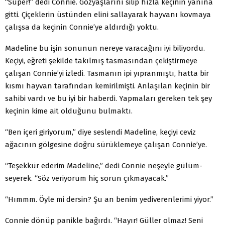
“Süper!” dedi Connie. Gözyaşlarını silip
hızla
keçinin yanına
gitti. Çiçeklerin üstünden elini sallayarak hayvanı kov­maya
çalışsa da keçinin Connie’ye aldırdığı yoktu.
Madeline bu işin sonunun nereye varacağını iyi biliyor­du.
Keçiyi, eğreti şekilde takılmış tasmasından çekiştirmeye
çalışan Connie’yi izledi. Tasmanın ipi yıpranmıştı, hatta bir
kısmı hayvan tarafından kemirilmişti. Anlaşılan keçinin bir
sahibi vardı ve bu iyi bir haberdi. Yapmaları gereken tek şey
keçinin kime ait olduğunu bulmaktı.
“Ben içeri giriyorum,” diye seslendi Madeline, keçiyi ce­viz
ağacının gölgesine doğru sürüklemeye çalışan Connie’ye.
“Teşekkür ederim Madeline,” dedi Connie neşeyle gülüm­
seyerek. “Söz veriyorum hiç sorun çıkmayacak.”
“Hımmm. Öyle mi dersin? Şu an benim yediverenlerimi yiyor.”
Connie dönüp panikle bağırdı. “Hayır! Güller olmaz! Seni