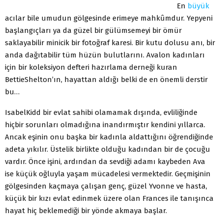
En
büyük
acılar bile umudun gölgesinde erimeye mahkûmdur. Yepyeni
başlangıçları ya da güzel bir gülümsemeyi bir ömür
saklayabilir minicik bir fotoğraf karesi. Bir kutu dolusu anı, bir
anda dağıtabilir tüm hüzün bulutlarını. Avalon kadınları
için bir koleksiyon defteri hazırlama derneği kuran
BettieShelton’ın, hayattan aldığı belki de en önemli derstir
bu…
IsabelKidd bir evlat sahibi olamamak dışında, evliliğinde
hiçbir sorunları olmadığına inandırmıştır kendini yıllarca.
Ancak eşinin onu başka bir kadınla aldattığını öğrendiğinde
adeta yıkılır. Üstelik birlikte olduğu kadından bir de çocuğu
vardır. Önce işini, ardından da sevdiği adamı kaybeden Ava
ise küçük oğluyla yaşam mücadelesi vermektedir. Geçmişinin
gölgesinden kaçmaya çalışan genç, güzel Yvonne ve hasta,
küçük bir kızı evlat edinmek üzere olan Frances ile tanışınca
hayat hiç beklemediği bir yönde akmaya başlar.