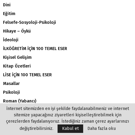
Dini
Eğitim
Felsefe-Sosyoloji-Psikoloji
Hikaye – Öykü
İdeoloji
İLKÖĞRETİM İÇİN 100 TEMEL ESER
Kişisel Gelişim
Kitap Özetleri
LİSE İÇİN 100 TEMEL ESER
Masallar
Psikoloji
Roman (Yabancı)
İnternet sitemizden en iyi şekilde faydalanabilmeniz ve internet
Roman (Yerli)
sitemize yapacağınız ziyaretleri kişiselleştirebilmek için
Şiir
çerezlerden faydalanıyoruz. İstediğiniz zaman çerez ayarlarınızı
Siyaset
değiştirebilirsiniz.
Kabul et
Daha fazla oku