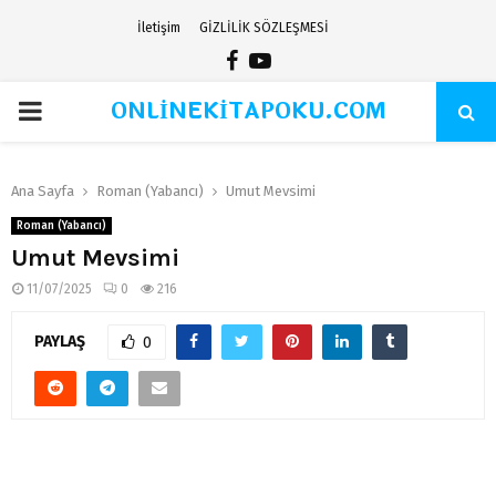
İletişim
GİZLİLİK SÖZLEŞMESİ
Facebook
Youtube
ONLİNEKİTAPOKU.COM
PRIMARY
MENU
Ana Sayfa
Roman (Yabancı)
Umut Mevsimi
Roman (Yabancı)
Umut Mevsimi
11/07/2025
0
216
PAYLAŞ
0