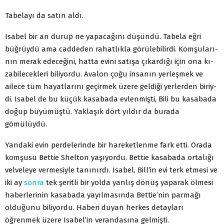
Tabelayı da satın aldı.
Isabel bir an durup ne yapacağını düşündü. Tabela eğri
büğrüydü ama caddeden rahatlıkla görülebilirdi. Komşuları­
nın merak edeceğini, hatta evini satışa çıkardığı için ona kı­
zabilecekleri biliyordu. Avalon çoğu insanın yerleşmek ve
ailece tüm hayatlarını geçirmek üzere geldiği yerlerden biriy­
di. Isabel de bu küçük kasabada evlenmişti, Bili bu kasabada
doğup büyümüştü. Yaklaşık dört yıldır da burada
gömülüydü.
Yandaki evin perdelerinde bir hareketlenme fark etti. Ora­da
komşusu Bettie Shelton yaşıyordu. Bettie kasabada ortalığı
velveleye vermesiyle tanınırdı. Isabel, Bill’in evi terk etmesi ve
iki ay
sonra
tek şeritli bir yolda yanlış dönüş yaparak öl­mesi
haberlerinin kasabada yayılmasında Bettie’nin parmağı
olduğunu biliyordu. Haberi duyan herkes detayları
öğrenmek üzere Isabel’in verandasına gelmişti.