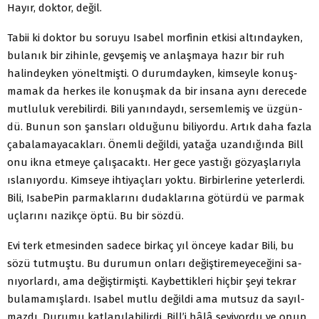
Hayır, doktor, değil.
Tabii ki doktor bu soruyu Isabel morfinin etkisi altınday­ken,
bulanık bir zihinle, gevşemiş ve anlaşmaya hazır bir ruh
halindeyken yöneltmişti. O durumdayken, kimseyle konuş­
mamak da herkes ile konuşmak da bir insana aynı derecede
mutluluk verebilirdi. Bili yanındaydı, sersemlemiş ve üzgün­
dü. Bunun son şansları olduğunu biliyordu. Artık daha fazla
çabalamayacakları. Önemli değildi, yatağa uzandığında Bill
onu ikna etmeye çalışacaktı. Her gece yastığı gözyaşlarıyla
ıslanıyordu. Kimseye ihtiyaçları yoktu. Birbirlerine yeterler­di.
Bili, IsabePin parmaklarını dudaklarına götürdü ve parmak
uçlarını nazikçe öptü. Bu bir sözdü.
Evi terk etmesinden sadece birkaç yıl önceye kadar Bili, bu
sözü tutmuştu. Bu durumun onları değiştiremeyeceğini sa­
nıyorlardı, ama değiştirmişti. Kaybettikleri hiçbir şeyi tekrar
bulamamışlardı. Isabel mutlu değildi ama mutsuz da sayıl­
mazdı. Durumu katlanılabilirdi. Bill’i hâlâ seviyordu ve onun