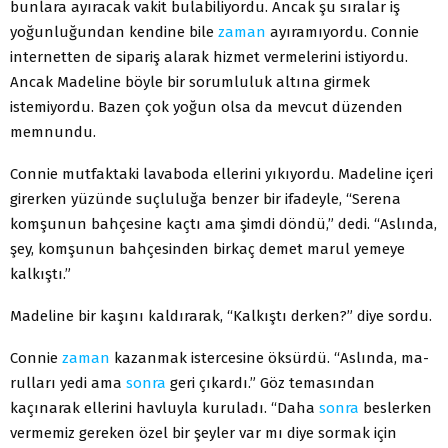
bunlara ayıracak va­kit bulabiliyordu. Ancak şu sıralar iş
yoğunluğundan kendine bile
zaman
ayıramıyordu. Connie
internetten de sipariş alarak hizmet vermelerini istiyordu.
Ancak Madeline böyle bir so­rumluluk altına girmek
istemiyordu. Bazen çok yoğun olsa da mevcut düzenden
memnundu.
Connie mutfaktaki lavaboda ellerini yıkıyordu. Madeline içeri
girerken yüzünde suçluluğa benzer bir ifadeyle, “Serena
komşu­nun bahçesine kaçtı ama şimdi döndü,” dedi. “Aslında,
şey, kom­şunun bahçesinden birkaç demet marul yemeye
kalkıştı.”
Madeline bir kaşını kaldırarak, “Kalkıştı derken?” diye sordu.
Connie
zaman
kazanmak istercesine öksürdü. “Aslında, ma­
rulları yedi ama
sonra
geri çıkardı.” Göz temasından
kaçınarak ellerini havluyla kuruladı. “Daha
sonra
beslerken
vermemiz ge­reken özel bir şeyler var mı diye sormak için