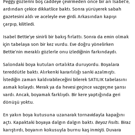
Peggy gözlerini boş caddeye çevirmeden önce bir an Isabel’e,
ardından çekice dikkatlice baktı. Sonra yürüyerek sabah
gazetesini aldı ve aceleyle eve girdi. Arkasından kapıyı
çarpıp, kilitledi.
Isabel Bettie’ye sinirli bir bakış fırlattı. Sonra da emin ol­mak
için tabelaya son bir kez vurdu. Eve doğru yönelirken
Bettie’nin meraklı gözlerle onu izlediğinin farkındaydı.
Salondaki boya kutulan ortalıkta duruyordu. Boyalara
tered­dütle baktı. Alırkenki kararlılığı sanki azalmıştı.
İstediğin za­man kaldırabileceğini bilerek SATILIK tabelasını
asmak kolay­dı. Merak ya da hevesi geçince vazgeçme şansı
vardı. Ancak, boyamak farklıydı. Bir kere yaptığında geri
dönüşü yoktu.
En yakın boya kutusuna uzanarak tornavidayla kapağını
açtı. Kapaktaki boyaya dalgın dalgın baktı.
Beyaz Fısıltı.
Biraz
karıştırdı, boyanın kokusuyla burnu kaş inmişti. Duvara