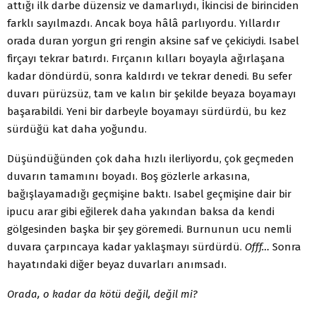
attığı ilk darbe düzensiz ve damarlıydı, İkincisi de birinciden
farklı sayılmazdı. Ancak boya hâlâ parlıyordu. Yıllardır
orada duran yorgun gri rengin aksine saf ve çekiciydi. Isabel
firçayı tekrar batırdı. Fırçanın kılları boyayla ağırlaşana
kadar döndürdü, son­ra kaldırdı ve tekrar denedi. Bu sefer
duvarı pürüzsüz, tam ve kalın bir şekilde beyaza boyamayı
başarabildi. Yeni bir darbey­le boyamayı sürdürdü, bu kez
sürdüğü kat daha yoğundu.
Düşündüğünden çok daha hızlı ilerliyordu, çok geçmeden
duvarın tamamını boyadı. Boş gözlerle arkasına,
bağışlayamadığı geçmişine baktı. Isabel geçmişine dair bir
ipucu arar gibi eğilerek daha yakından baksa da kendi
gölgesinden başka bir şey göremedi. Burnunun ucu nemli
duvara çarpıncaya ka­dar yaklaşmayı sürdürdü.
Offf…
Sonra
hayatındaki diğer be­yaz duvarları anımsadı.
Orada, o kadar da kötü değil, değil mi?