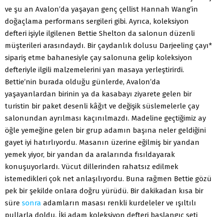
ve şu an Avalon’da yaşayan genç çellist Hannah Wang’in
doğaçlama performans sergileri gibi. Ayrıca, kolek­siyon
defteri işiyle ilgilenen Bettie Shelton da salonun düzenli
müşterileri arasındaydı. Bir çaydanlık dolusu Darjeeling çayı*
sipariş etme bahanesiyle çay salonuna gelip koleksiyon
defte­riyle ilgili malzemelerini yan masaya yerleştirirdi.
Bettie’nin burada olduğu günlerde, Avalon’da
yaşayanlardan birinin ya da kasabayı ziyarete gelen bir
turistin bir paket desenli kâğıt ve değişik süslemelerle çay
salonundan ayrılması kaçınıl­mazdı. Madeline geçtiğimiz ay
öğle yemeğine gelen bir grup adamın başına neler geldiğini
gayet iyi hatırlıyordu. Masanın üzerine eğilmiş bir yandan
yemek yiyor, bir yandan da arala­rında fısıldayarak
konuşuyorlardı. Vücut dillerinden rahatsız edilmek
istemedikleri çok net anlaşılıyordu. Buna rağmen Bettie gözü
pek bir şekilde onlara doğru yürüdü. Bir dakika­dan kısa bir
süre
sonra
adamların masası renkli kurdeleler ve ışıltılı
pullarla doldu. İki adam koleksiyon defteri başlangıç seti