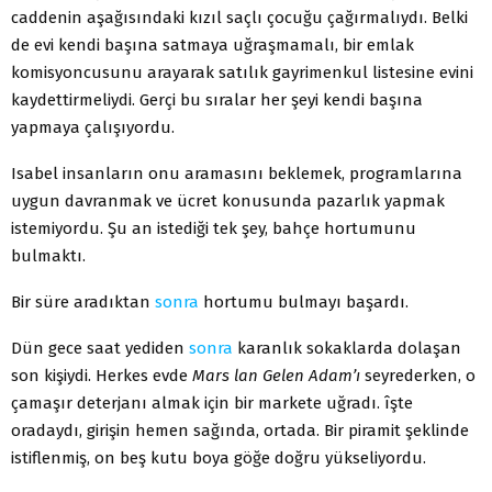
caddenin aşağısındaki kızıl saçlı çocuğu çağırmalıydı. Belki
de evi ken­di başına satmaya uğraşmamalı, bir emlak
komisyoncusunu arayarak satılık gayrimenkul listesine evini
kaydettirmeliydi. Gerçi bu sıralar her şeyi kendi başına
yapmaya çalışıyordu.
Isabel insanların onu aramasını beklemek, programlarına
uy­gun davranmak ve ücret konusunda pazarlık yapmak
istemiyordu. Şu an istediği tek şey, bahçe hortumunu
bulmaktı.
Bir süre aradıktan
sonra
hortumu bulmayı başardı.
Dün gece saat yediden
sonra
karanlık sokaklarda dolaşan
son kişiydi. Herkes evde
Mars lan Gelen Adam’ı
seyreder­ken, o
çamaşır deterjanı almak için bir markete uğradı. îşte
oradaydı, girişin hemen sağında, ortada. Bir piramit şeklinde
istiflenmiş, on beş kutu boya göğe doğru yükseliyordu.