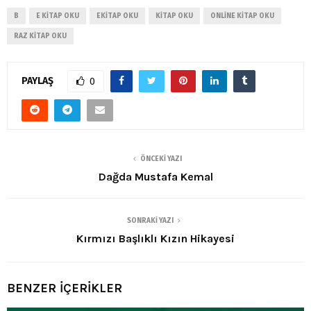
B
E KITAP OKU
EKITAP OKU
KITAP OKU
ONLINE KITAP OKU
RAZ KITAP OKU
PAYLAŞ
0
ÖNCEKI YAZI
Dağda Mustafa Kemal
SONRAKI YAZI
Kırmızı Başlıklı Kızın Hikayesi
BENZER İÇERİKLER