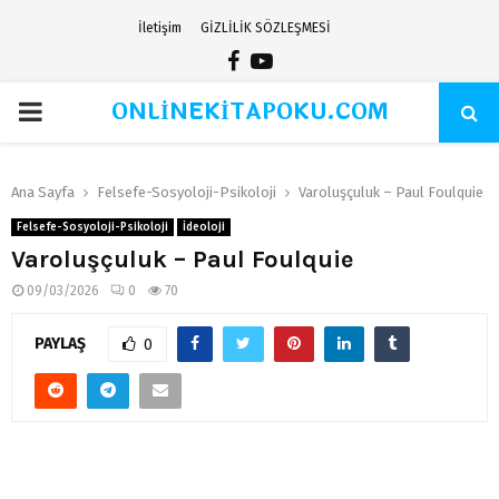
İletişim
GİZLİLİK SÖZLEŞMESİ
Facebook
Youtube
ONLİNEKİTAPOKU.COM
PRIMARY
MENU
Ana Sayfa
Felsefe-Sosyoloji-Psikoloji
Varoluşçuluk – Paul Foulquie
Felsefe-Sosyoloji-Psikoloji
İdeoloji
Varoluşçuluk – Paul Foulquie
09/03/2026
0
70
PAYLAŞ
0