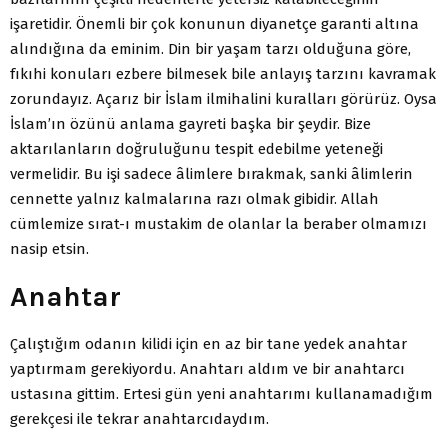
işaretidir. Önemli bir çok konunun diyanetçe garanti altına
alındığına da eminim. Din bir yaşam tarzı olduğuna göre,
fıkıhi konuları ezbere bilmesek bile anlayış tarzını kavramak
zorundayız. Açarız bir İslam ilmihalini kuralları görürüz. Oysa
İslam’ın özünü anlama gayreti başka bir şeydir. Bize
aktarılanların doğruluğunu tespit edebilme yeteneği
vermelidir. Bu işi sadece âlimlere bırakmak, sanki âlimlerin
cennette yalnız kalmalarına razı olmak gibidir. Allah
cümlemize sırat-ı mustakim de olanlar la beraber olmamızı
nasip etsin.
Anahtar
Çalıştığım odanın kilidi için en az bir tane yedek anahtar
yaptırmam gerekiyordu. Anahtarı aldım ve bir anahtarcı
ustasına gittim. Ertesi gün yeni anahtarımı kullanamadığım
gerekçesi ile tekrar anahtarcıdaydım.