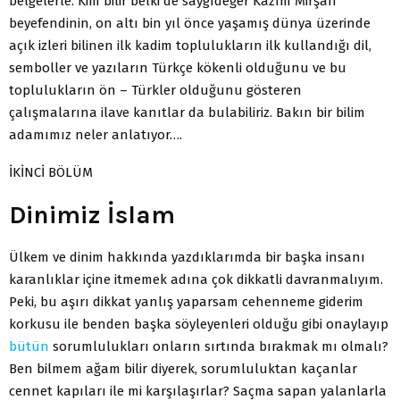
belgelerle. Kim bilir belki de saygıdeğer Kazım Mirşan
beyefendinin, on altı bin yıl önce yaşamış dünya üzerinde
açık izleri bilinen ilk kadim toplulukların ilk kullandığı dil,
semboller ve yazıların Türkçe kökenli olduğunu ve bu
toplulukların ön – Türkler olduğunu gösteren
çalışmalarına ilave kanıtlar da bulabiliriz. Bakın bir bilim
adamımız neler anlatıyor….
İKİNCİ BÖLÜM
Dinimiz İslam
Ülkem ve dinim hakkında yazdıklarımda bir başka insanı
karanlıklar içine itmemek adına çok dikkatli davranmalıyım.
Peki, bu aşırı dikkat yanlış yaparsam cehenneme giderim
korkusu ile benden başka söyleyenleri olduğu gibi onaylayıp
bütün
sorumlulukları onların sırtında bırakmak mı olmalı?
Ben bilmem ağam bilir diyerek, sorumluluktan kaçanlar
cennet kapıları ile mi karşılaşırlar? Saçma sapan yalanlarla