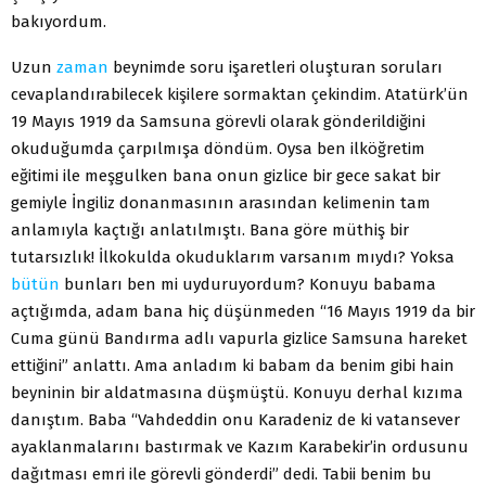
bakıyordum.
Uzun
zaman
beynimde soru işaretleri oluşturan soruları
cevaplandırabilecek kişilere sormaktan çekindim. Atatürk’ün
19 Mayıs 1919 da Samsuna görevli olarak gönderildiğini
okuduğumda çarpılmışa döndüm. Oysa ben ilköğretim
eğitimi ile meşgulken bana onun gizlice bir gece sakat bir
gemiyle İngiliz donanmasının arasından kelimenin tam
anlamıyla kaçtığı anlatılmıştı. Bana göre müthiş bir
tutarsızlık! İlkokulda okuduklarım varsanım mıydı? Yoksa
bütün
bunları ben mi uyduruyordum? Konuyu babama
açtığımda, adam bana hiç düşünmeden “16 Mayıs 1919 da bir
Cuma günü Bandırma adlı vapurla gizlice Samsuna hareket
ettiğini” anlattı. Ama anladım ki babam da benim gibi hain
beyninin bir aldatmasına düşmüştü. Konuyu derhal kızıma
danıştım. Baba “Vahdeddin onu Karadeniz de ki vatansever
ayaklanmalarını bastırmak ve Kazım Karabekir’in ordusunu
dağıtması emri ile görevli gönderdi” dedi. Tabii benim bu