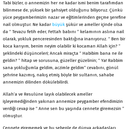
Tabi bizler, o annemizin her ne kadar ismi benim tarafımdan
bilinmese de, yüksek bir şahsiyet olduğunu biliyoruz. Çünkü
yüce peygamberimizin nazar ve eğitimlerinden geçme şerefine
nail olmuştur. Ne kadar
büyük
şükür ve ameller içinde olsa
da “ Tevazu fetih eder, Fettah babını ” kelamının aslına nail
olarak, yokluk penceresinden baktığına inanıyoruz. “ Ben bir
koca karıyım, benim neyim olabilir ki kocaman Allah için? ”
şeklindeki düşünceleri; Ancak miraçta “ Habibim bana ne ile
geldin? ” hitap ve sorusuna, güzeller güzelinin; “ Ya! Rabbim
sana yokluğumla geldim, aczimle geldim” cevabını, gönül
şehrine kazımış, nakış etmiş böyle bir sultanın, sahabe
annemizin dilinden dökülebilirdi.
Allah’a ve Resulüne layık olabilecek ameller
işleyemediğinden yakınan annemize peygamber efendimizin
verdiği cevap ise “ Anne sen bu yaşında cennete giremezsin ”
olmuştur.
Cennete girememek ve bu sebeple de dünya arkadaşları