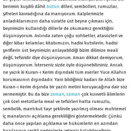
benimin kuşdili dâhil
bütün
dilleri, sembolleri, rumuzlar,
şifreleri kavradığına da inanıyorum. Kalplerimizle
anladıklarımızın daha süratle üst beyne çıkması için,
beynimizin kullandığı dillerle de okumamız gerektiğini
düşünüyorum. Aslında zaten çoğu sohbetler, atasözleri ve
diğer kibar kelamlar, kitabımızın, hadisi kutsilerin, hadisi
şeriflerin üst beynimizin anlayabildiği bizim dilimize meali
değil, tefsiridir diye düşünüyorum. Aman dikkat demiyorum,
düşünüyorum. İsterseniz sizde öyle düşünebilirsiniz. Ancak
ne yazık ki Kuran-ı Kerim dışındaki tüm eserler Yüce Allahın
korumasının dışındadır. Yani bildiğimiz kadarı ile Allah bize
Kuran-ı Kerim dışında bir yazılı metini koruyacağına dair söz
vermemiştir. Bu da bize
zaman
,
zaman
çok kuvvetli âlimlerin
çok özel metotlarla meal ve tefsirleri hatta rumuzlu,
sembolik, mantıkut tayr şeklinde yazılmış olması muhtemel
iç manalarını açıklama gerekliliğini göstermektedir. Çünkü
daha önce yapılan açıklama ve hükümlerin en azından
bazılarının çeşitli nedenlerle yetersiz kalabileceğinin