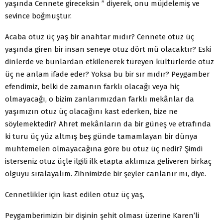
yaşında Cennete gireceksin ” diyerek, onu müjdelemiş ve
sevince boğmuştur.
Acaba otuz üç yaş bir anahtar mıdır? Cennete otuz üç
yaşında giren bir insan seneye otuz dört mü olacaktır? Eski
dinlerde ve bunlardan etkilenerek türeyen kültürlerde otuz
üç ne anlam ifade eder? Yoksa bu bir sır mıdır? Peygamber
efendimiz, belki de zamanın farklı olacağı veya hiç
olmayacağı, o bizim zanlarımızdan farklı mekânlar da
yaşımızın otuz üç olacağını kast ederken, bize ne
söylemektedir? Ahret mekânların da bir güneş ve etrafında
ki turu üç yüz altmış beş günde tamamlayan bir dünya
muhtemelen olmayacağına göre bu otuz üç nedir? Şimdi
isterseniz otuz üçle ilgili ilk etapta aklımıza geliveren birkaç
olguyu sıralayalım. Zihnimizde bir şeyler canlanır mı, diye.
Cennetlikler için kast edilen otuz üç yaş,
Peygamberimizin bir dişinin şehit olması üzerine Karen’li