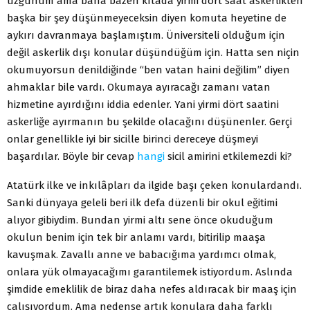
üzgünüm ama bana bazen kıtada yirmi dört saat askerlikten
başka bir şey düşünmeyeceksin diyen komuta heyetine de
aykırı davranmaya başlamıştım. Üniversiteli olduğum için
değil askerlik dışı konular düşündüğüm için. Hatta sen niçin
okumuyorsun denildiğinde “ben vatan haini değilim” diyen
ahmaklar bile vardı. Okumaya ayıracağı zamanı vatan
hizmetine ayırdığını iddia edenler. Yani yirmi dört saatini
askerliğe ayırmanın bu şekilde olacağını düşünenler. Gerçi
onlar genellikle iyi bir sicille birinci dereceye düşmeyi
başardılar. Böyle bir cevap
hangi
sicil amirini etkilemezdi ki?
Atatürk ilke ve inkılâpları da ilgide başı çeken konulardandı.
Sanki dünyaya geleli beri ilk defa düzenli bir okul eğitimi
alıyor gibiydim. Bundan yirmi altı sene önce okuduğum
okulun benim için tek bir anlamı vardı, bitirilip maaşa
kavuşmak. Zavallı anne ve babacığıma yardımcı olmak,
onlara yük olmayacağımı garantilemek istiyordum. Aslında
şimdide emeklilik de biraz daha nefes aldıracak bir maaş için
çalışıyordum. Ama nedense artık konulara daha farklı