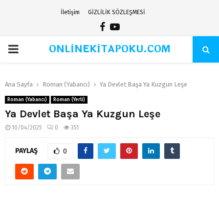
İletişim
GİZLİLİK SÖZLEŞMESİ
Facebook
Youtube
ONLİNEKİTAPOKU.COM
PRIMARY
MENU
Ana Sayfa
Roman (Yabancı)
Ya Devlet Başa Ya Kuzgun Leşe
Roman (Yabancı)
Roman (Yerli)
Ya Devlet Başa Ya Kuzgun Leşe
10/04/2025
0
351
PAYLAŞ
0