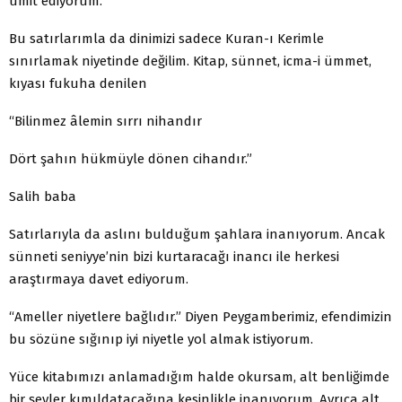
ümit ediyorum.
Bu satırlarımla da dinimizi sadece Kuran-ı Kerimle
sınırlamak niyetinde değilim. Kitap, sünnet, icma-i ümmet,
kıyası fukuha denilen
“Bilinmez âlemin sırrı nihandır
Dört şahın hükmüyle dönen cihandır.”
Salih baba
Satırlarıyla da aslını bulduğum şahlara inanıyorum. Ancak
sünneti seniyye’nin bizi kurtaracağı inancı ile herkesi
araştırmaya davet ediyorum.
“Ameller niyetlere bağlıdır.” Diyen Peygamberimiz, efendimizin
bu sözüne sığınıp iyi niyetle yol almak istiyorum.
Yüce kitabımızı anlamadığım halde okursam, alt benliğimde
bir şeyler kımıldatacağına kesinlikle inanıyorum. Ayrıca alt