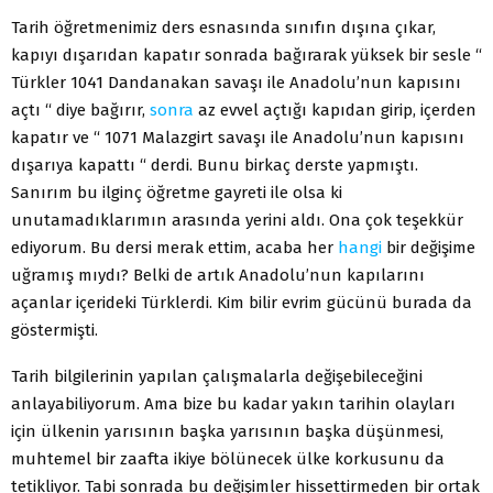
Tarih öğretmenimiz ders esnasında sınıfın dışına çıkar,
kapıyı dışarıdan kapatır sonrada bağırarak yüksek bir sesle “
Türkler 1041 Dandanakan savaşı ile Anadolu’nun kapısını
açtı “ diye bağırır,
sonra
az evvel açtığı kapıdan girip, içerden
kapatır ve “ 1071 Malazgirt savaşı ile Anadolu’nun kapısını
dışarıya kapattı “ derdi. Bunu birkaç derste yapmıştı.
Sanırım bu ilginç öğretme gayreti ile olsa ki
unutamadıklarımın arasında yerini aldı. Ona çok teşekkür
ediyorum. Bu dersi merak ettim, acaba her
hangi
bir değişime
uğramış mıydı? Belki de artık Anadolu’nun kapılarını
açanlar içerideki Türklerdi. Kim bilir evrim gücünü burada da
göstermişti.
Tarih bilgilerinin yapılan çalışmalarla değişebileceğini
anlayabiliyorum. Ama bize bu kadar yakın tarihin olayları
için ülkenin yarısının başka yarısının başka düşünmesi,
muhtemel bir zaafta ikiye bölünecek ülke korkusunu da
tetikliyor. Tabi sonrada bu değişimler hissettirmeden bir ortak