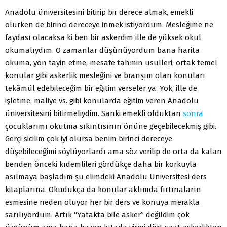
Anadolu üniversitesini bitirip bir derece almak, emekli
olurken de birinci dereceye inmek istiyordum. Mesleğime ne
faydası olacaksa ki ben bir askerdim ille de yüksek okul
okumalıydım. O zamanlar düşünüyordum bana harita
okuma, yön tayin etme, mesafe tahmin usulleri, ortak temel
konular gibi askerlik mesleğini ve branşım olan konuları
tekâmül edebileceğim bir eğitim verseler ya. Yok, ille de
işletme, maliye vs. gibi konularda eğitim veren Anadolu
üniversitesini bitirmeliydim. Sanki emekli olduktan
sonra
çocuklarımı okutma sıkıntısının önüne geçebilecekmiş gibi.
Gerçi sicilim çok iyi olursa benim birinci dereceye
düşebileceğimi söylüyorlardı ama söz verilip de orta da kalan
benden önceki kıdemlileri gördükçe daha bir korkuyla
asılmaya başladım şu elimdeki Anadolu Üniversitesi ders
kitaplarına. Okudukça da konular aklımda fırtınaların
esmesine neden oluyor her bir ders ve konuya merakla
sarılıyordum. Artık “Yatakta bile asker” değildim çok