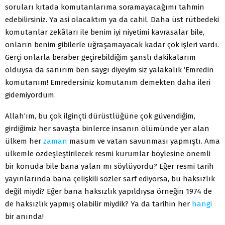
soruları kıtada komutanlarıma soramayacağımı tahmin
edebilirsiniz. Ya asi olacaktım ya da cahil. Daha üst rütbedeki
komutanlar zekâları ile benim iyi niyetimi kavrasalar bile,
onların benim gibilerle uğraşamayacak kadar çok işleri vardı.
Gerçi onlarla beraber geçirebildiğim şanslı dakikalarım
olduysa da sanırım ben saygı diyeyim siz yalakalık ‘Emredin
komutanım! Emredersiniz komutanım demekten daha ileri
gidemiyordum.
Allah’ım, bu çok ilginçti dürüstlüğüne çok güvendiğim,
girdiğimiz her savaşta binlerce insanın ölümünde yer alan
ülkem her
zaman
masum ve vatan savunması yapmıştı. Ama
ülkemle özdeşleştirilecek resmi kurumlar böylesine önemli
bir konuda bile bana yalan mı söylüyordu? Eğer resmi tarih
yayınlarında bana çelişkili sözler sarf ediyorsa, bu haksızlık
değil miydi? Eğer bana haksızlık yapıldıysa örneğin 1974 de
de haksızlık yapmış olabilir miydik? Ya da tarihin her
hangi
bir anında!