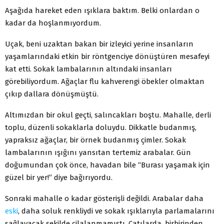
Aşağıda hareket eden ışıklara baktım. Belki onlardan o
kadar da hoşlanmıyordum.
Uçak, beni uzaktan bakan bir izleyici yerine insanların
yaşamlarındaki etkin bir röntgenciye dönüştüren mesafeyi
kat etti. Sokak lambalarının altındaki insanları
görebiliyordum. Ağaçlar flu kahverengi öbekler olmaktan
çıkıp dallara dönüşmüştü.
Altımızdan bir okul geçti, salıncakları boştu. Mahalle, derli
toplu, düzenli sokaklarla doluydu. Dikkatle budanmış,
yapraksız ağaçlar, bir örnek budanmış çimler. Sokak
lambalarının ışığını yansıtan tertemiz arabalar. Gün
doğumundan çok önce, havadan bile “Burası yaşamak için
güzel bir yer!” diye bağırıyordu.
Sonraki mahalle o kadar gösterişli değildi. Arabalar daha
eski
, daha soluk renkliydi ve sokak ışıklarıyla parlamalarını
sağlayacak şekilde cilalanmamıştı. Çatılarda, birbirinden