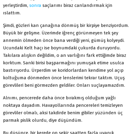
yerleştirdim,
sonra
saçlarımı biraz canlandırmak için
ıslattım.
Şimdi, gözleri kan çanağına dönmüş bir kirpiye benziyordum.
Büyük bir gelişme. Üzerimde iğrenç görünmeyen tek şey
annemin ölmeden önce bana verdiği yeni, gümüş kolyeydi.
Ucundaki Kelt haçı ise boynumdaki çukurda duruyordu.
Takılara alışkın değildim, o an varlığını fark ettiğimde biraz
korktum. Sanki birisi başparmağını yumuşak etime usulca
bastırıyordu. Ürperdim ve koridorlardan kendime yol açıp
koltuğuma dönmeden önce lenslerimi tekrar taktım. Uçuş
görevlileri beni görmezden geldiler. Onları suçlayamazdım.
Alnımı, pencerede daha önce bırakmış olduğum yağlı
noktaya dayadım. Havayollarında pencereleri temizleyen
görevliler olmalı, aksi takdirde benim gibiler yüzünden üç
parmak pislik olurdu, diye düşündüm.
Bu düşünce, bir kerede on sekiz saatten fazla uyanık