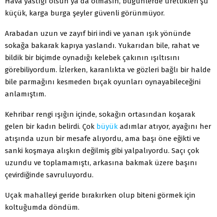
Hava yastığı olsun ya da olmasın, bugünlerde ürettikleri şu
küçük, karga burga şeyler güvenli görünmüyor.
Arabadan uzun ve zayıf biri indi ve yanan ışık yönünde
sokağa bakarak kapıya yaslandı. Yukarıdan bile, rahat ve
bildik bir biçimde oynadığı kelebek çakının ışıltısını
görebiliyordum. İzlerken, karanlıkta ve gözleri bağlı bir halde
bile parmağını kesmeden bıçak oyunları oynayabileceğini
anlamıştım.
Kehribar rengi ışığın içinde, sokağın ortasından koşarak
gelen bir kadın belirdi. Çok
büyük
adımlar atıyor, ayağını her
atışında uzun bir mesafe alıyordu, ama başı öne eğikti ve
sanki koşmaya alışkın değilmiş gibi yalpalıyordu. Saçı çok
uzundu ve toplamamıştı, arkasına bakmak üzere başını
çevirdiğinde savruluyordu.
Uçak mahalleyi geride bırakırken olup biteni görmek için
koltuğumda döndüm.