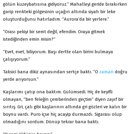
gölün kuzeybatısına gidiyoruz.” Mahalleyi geride bırakırken
garip renkteki gölgesinin uçağın altında siyah bir leke
oluşturduğunu hatırladım. “Aurora’da bir yerlere.”
“Orası pekiyi bir semt değil, efendim. Oraya gitmek
istediğinden emin misin?”
“Evet, evet, biliyorum. Başı dertte olan birini bulmaya
çalışıyorum.”
Taksici bana dikiz aynasından sertçe baktı. “O
zaman
doğru
yerde arıyorsun.”
Kaşlarımı çatıp ona baktım. Gülümsedi. Hiç de keyifli
olmayan, “ben feleğin çemberinden geçtim” diyen zayıf bir
sırıtış. Gri, çalı gibi kaşlarının altında gri gözleri ve kalın bir
boynu vardı. Puro içse hiç acayip durmazdı. Sigarası olup
olmadığını sordum. Dönüp tekrar bana baktı.