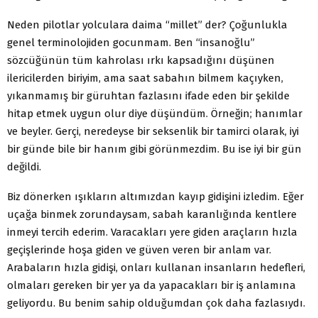
Neden pilotlar yolculara daima “millet” der? Çoğunlukla
genel terminolojiden gocunmam. Ben “insanoğlu”
sözcüğünün tüm kahrolası ırkı kapsadığını düşünen
ilericilerden biriyim, ama saat sabahın bilmem kaçıyken,
yıkanmamış bir güruhtan fazlasını ifade eden bir şekilde
hitap etmek uygun olur diye düşündüm. Örneğin; hanımlar
ve beyler. Gerçi, neredeyse bir seksenlik bir tamirci olarak, iyi
bir günde bile bir hanım gibi görünmezdim. Bu ise iyi bir gün
değildi.
Biz dönerken ışıkların altımızdan kayıp gidişini izledim. Eğer
uçağa binmek zorundaysam, sabah karanlığında kentlere
inmeyi tercih ederim. Varacakları yere giden araçların hızla
geçişlerinde hoşa giden ve güven veren bir anlam var.
Arabaların hızla gidişi, onları kullanan insanların hedefleri,
olmaları gereken bir yer ya da yapacakları bir iş anlamına
geliyordu. Bu benim sahip olduğumdan çok daha fazlasıydı.