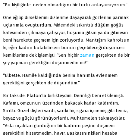
“Bu kişiliğinle, neden olmadığını bir türlü anlayamıyorum.”
Öne eğilip dirseklerimi dizlerime dayayarak gözlerimi parmak
uçlarımla ovuşturdum. Midemdeki sıkıntılı düğüm göğüs
kafesimden çıkmaya çalışıyor, hoşuma gitsin ya da gitmesin
beni harekete geçmem için zorluyordu. Mantığım kahrolsun
ki, eğer kadını bulabilirsem bunun geçebileceği düşüncesi
kemiklerime dek işlemişti. “Sen hiçbir
zaman
gerçekten de bir
şey yapman gerektiğini düşünmedin mi?”
“Elbette. Hamile kaldığında benim hanımla evlenmem
gerektiğini gerçekten de düşündüm.”
Bir takside, Platon’la birlikteydim. Derinliği beni etkilemişti.
Kafamı, omzunun üzerinden bakacak kadar kaldırdım.
Sırıttı. Güzel dişleri vardı, sanki hiç sigara içmemiş gibi temiz,
beyaz ve güçlü görünüyorlardı. Muhtemelen takmaydılar.
“Asla uçaktan gördüğüm bir kadının peşine düşmem
gerektiğini hissetmedim, hayır. Başkasınınkileri hesaba