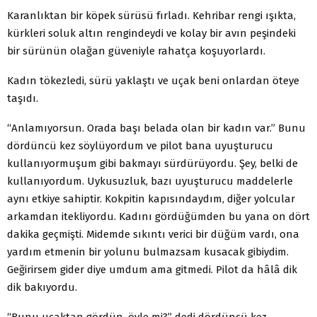
Karanlıktan bir köpek sürüsü fırladı. Kehribar rengi ışıkta,
kürkleri soluk altın rengindeydi ve kolay bir avın peşindeki
bir sürünün olağan güveniyle rahatça koşuyorlardı.
Kadın tökezledi, sürü yaklaştı ve uçak beni onlardan öteye
taşıdı.
“Anlamıyorsun. Orada başı belada olan bir kadın var.” Bunu
dördüncü kez söylüyordum ve pilot bana uyuşturucu
kullanıyormuşum gibi bakmayı sürdürüyordu. Şey, belki de
kullanıyordum. Uykusuzluk, bazı uyuşturucu maddelerle
aynı etkiye sahiptir. Kokpitin kapısındaydım, diğer yolcular
arkamdan itekliyordu. Kadını gördüğümden bu yana on dört
dakika geçmişti. Midemde sıkıntı verici bir düğüm vardı, ona
yardım etmenin bir yolunu bulmazsam kusacak gibiydim.
Geğirirsem gider diye umdum ama gitmedi. Pilot da hâlâ dik
dik bakıyordu.
“Bunu uçaktan gördün, öyle mi?” dedi dördüncü kez.