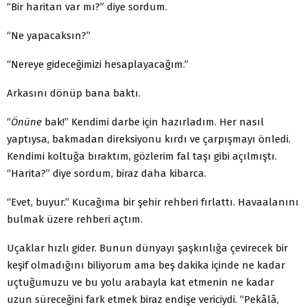
“Bir haritan var mı?” diye sordum.
“Ne yapacaksın?”
“Nereye gideceğimizi hesaplayacağım.”
Arkasını dönüp bana baktı.
“
Önüne
bak!” Kendimi darbe için hazırladım. Her nasıl
yaptıysa, bakmadan direksiyonu kırdı ve çarpışmayı önledi.
Kendimi koltuğa bıraktım, gözlerim fal taşı gibi açılmıştı.
“Harita?” diye sordum, biraz daha kibarca.
“Evet, buyur.” Kucağıma bir şehir rehberi fırlattı. Havaalanını
bulmak üzere rehberi açtım.
Uçaklar hızlı gider. Bunun dünyayı şaşkınlığa çevirecek bir
keşif olmadığını biliyorum ama beş dakika içinde ne kadar
uçtuğumuzu ve bu yolu arabayla kat etmenin ne kadar
uzun süreceğini fark etmek biraz endişe vericiydi. “Pekâlâ,