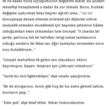
ve ne kadar hızla uçtuğumuzun bilgilerini aldım, bu yüzden
mesafeyi hesaplamak o kadar da zor olmadı. Bunu, hızdaki
değişime uydurmak biraz başımı ağrıttı ama…” Cır cır
konuşmaya devam etmemi önlemek için dişlerimi sıktım.
Gevezelik etmeden durabilmek için beynime yeterince hâkim
olduğumdan emin olmamdan tam önceydi. “O civarda bir
yerde, yalnızca tek bir kehribar rengi sokak lambasının
olduğu modern bir kilise var. Eğer lambalar sönmeden önce
onu bulabilirsem…”
“Cinayet mahalline ilk gelen sen olacaksın. Aklını
kaçırmışsın, bayan. Heyecan için çıldırıyor olmalısın.”
“Sanki bu seni ilgilendiriyor,” diye cevabı yapıştırdım.
“Bir de alıngansın. Senin gibi hoş bir kız evine gitmeli tatlım,
bunların peşi…”
“Evim yok,” diye itiraf ettim. Tekrar homurdandım.