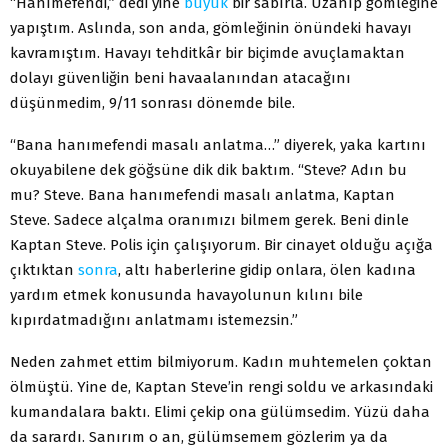
“Hanımefendi,” dedi yine
büyük
bir sabırla. Uzanıp gömleğine
yapıştım. Aslında, son anda, gömleğinin önündeki havayı
kavramıştım. Havayı tehditkâr bir biçimde avuçlamaktan
dolayı güvenliğin beni havaalanından atacağını
düşünmedim, 9/11 sonrası dönemde bile.
“Bana hanımefendi masalı anlatma…” diyerek, yaka kartını
okuyabilene dek göğsüne dik dik baktım. “Steve? Adın bu
mu? Steve. Bana hanımefendi masalı anlatma, Kaptan
Steve. Sadece alçalma oranımızı bilmem gerek. Beni dinle
Kaptan Steve. Polis için çalışıyorum. Bir cinayet olduğu açığa
çıktıktan
sonra
, altı haberlerine gidip onlara, ölen kadına
yardım etmek konusunda havayolunun kılını bile
kıpırdatmadığını anlatmamı istemezsin.”
Neden zahmet ettim bilmiyorum. Kadın muhtemelen çoktan
ölmüştü. Yine de, Kaptan Steve’in rengi soldu ve arkasındaki
kumandalara baktı. Elimi çekip ona gülümsedim. Yüzü daha
da sarardı. Sanırım o an, gülümsemem gözlerim ya da