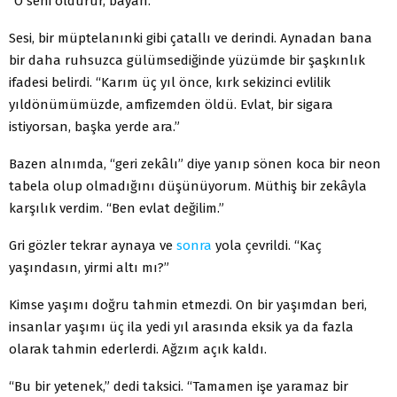
“O seni öldürür, bayan.”
Sesi, bir müptelanınki gibi çatallı ve derindi. Aynadan bana
bir daha ruhsuzca gülümsediğinde yüzümde bir şaşkınlık
ifadesi belirdi. “Karım üç yıl önce, kırk sekizinci evlilik
yıldönümümüzde, amfizemden öldü. Evlat, bir sigara
istiyorsan, başka yerde ara.”
Bazen alnımda, “geri zekâlı” diye yanıp sönen koca bir neon
tabela olup olmadığını düşünüyorum. Müthiş bir zekâyla
karşılık verdim. “Ben evlat değilim.”
Gri gözler tekrar aynaya ve
sonra
yola çevrildi. “Kaç
yaşındasın, yirmi altı mı?”
Kimse yaşımı doğru tahmin etmezdi. On bir yaşımdan beri,
insanlar yaşımı üç ila yedi yıl arasında eksik ya da fazla
olarak tahmin ederlerdi. Ağzım açık kaldı.
“Bu bir yetenek,” dedi taksici. “Tamamen işe yaramaz bir