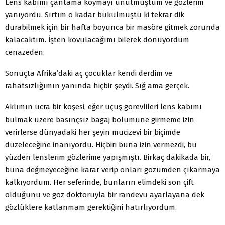
Lens kabımı çantama koymayı unutmuştum ve gözlerim
yanıyordu. Sırtım o kadar bükülmüştü ki tekrar dik
durabilmek için bir hafta boyunca bir masöre gitmek zorunda
kalacaktım. İşten kovulacağımı bilerek dönüyordum
cenazeden.
Sonuçta Afrika’daki aç çocuklar kendi derdim ve
rahatsızlığımın yanında hiçbir şeydi. Sığ ama gerçek.
Aklımın ücra bir köşesi, eğer uçuş görevlileri lens kabımı
bulmak üzere basınçsız bagaj bölümüne girmeme izin
verirlerse dünyadaki her şeyin mucizevi bir biçimde
düzeleceğine inanıyordu. Hiçbiri buna izin vermezdi, bu
yüzden lenslerim gözlerime yapışmıştı. Birkaç dakikada bir,
buna değmeyeceğine karar verip onları gözümden çıkarmaya
kalkıyordum. Her seferinde, bunların elimdeki son çift
olduğunu ve göz doktoruyla bir randevu ayarlayana dek
gözlüklere katlanmam gerektiğini hatırlıyordum.