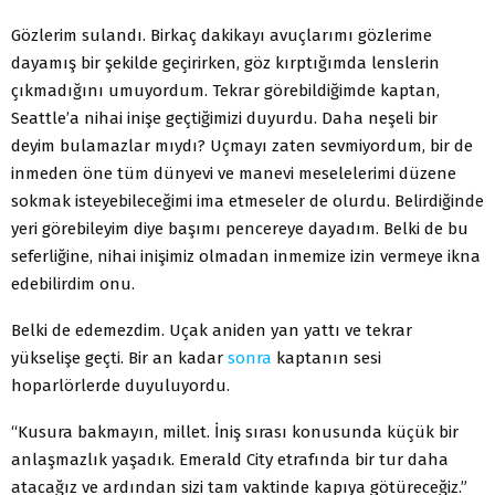
Gözlerim sulandı. Birkaç dakikayı avuçlarımı gözlerime
dayamış bir şekilde geçirirken, göz kırptığımda lenslerin
çıkmadığını umuyordum. Tekrar görebildiğimde kaptan,
Seattle’a nihai inişe geçtiğimizi duyurdu. Daha neşeli bir
deyim bulamazlar mıydı? Uçmayı zaten sevmiyordum, bir de
inmeden öne tüm dünyevi ve manevi meselelerimi düzene
sokmak isteyebileceğimi ima etmeseler de olurdu. Belirdiğinde
yeri görebileyim diye başımı pencereye dayadım. Belki de bu
seferliğine, nihai inişimiz olmadan inmemize izin vermeye ikna
edebilirdim onu.
Belki de edemezdim. Uçak aniden yan yattı ve tekrar
yükselişe geçti. Bir an kadar
sonra
kaptanın sesi
hoparlörlerde duyuluyordu.
“Kusura bakmayın, millet. İniş sırası konusunda küçük bir
anlaşmazlık yaşadık. Emerald City etrafında bir tur daha
atacağız ve ardından sizi tam vaktinde kapıya götüreceğiz.”