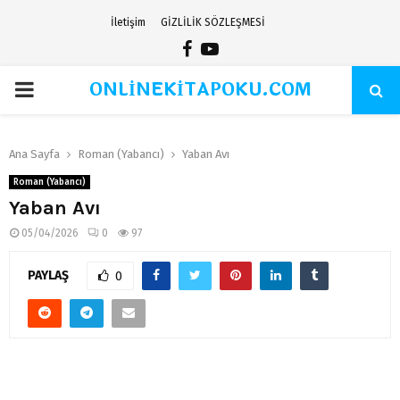
İletişim
GİZLİLİK SÖZLEŞMESİ
Facebook
Youtube
ONLİNEKİTAPOKU.COM
PRIMARY
MENU
Ana Sayfa
Roman (Yabancı)
Yaban Avı
Roman (Yabancı)
Yaban Avı
05/04/2026
0
97
PAYLAŞ
0