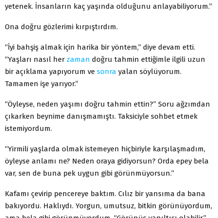
yetenek. İnsanların kaç yaşında olduğunu anlayabiliyorum.”
Ona doğru gözlerimi kırpıştırdım.
“İyi bahşiş almak için harika bir yöntem,” diye devam etti.
“Yaşları nasıl her
zaman
doğru tahmin ettiğimle ilgili uzun
bir açıklama yapıyorum ve
sonra
yalan söylüyorum.
Tamamen işe yarıyor.”
“Öyleyse, neden yaşımı doğru tahmin ettin?” Soru ağzımdan
çıkarken beynime danışmamıştı. Taksiciyle sohbet etmek
istemiyordum.
“Yirmili yaşlarda olmak istemeyen hiçbiriyle karşılaşmadım,
öyleyse anlamı ne? Neden oraya gidiyorsun? Orda epey bela
var, sen de buna pek uygun gibi görünmüyorsun.”
Kafamı çevirip pencereye baktım. Cılız bir yansıma da bana
bakıyordu. Haklıydı. Yorgun, umutsuz, bitkin görünüyordum,
ama bela gibi görünmüyordum. “Görünüş yanıltıcı olabilir.”