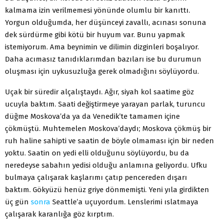
kalmama izin verilmemesi yönünde olumlu bir kanıttı.
Yorgun olduğumda, her düşünceyi zavallı, acınası sonuna
dek sürdürme gibi kötü bir huyum var. Bunu yapmak
istemiyorum. Ama beynimin ve dilimin dizginleri boşalıyor.
Daha acımasız tanıdıklarımdan bazıları ise bu durumun
oluşması için uykusuzluğa gerek olmadığını söylüyordu.
Uçak bir süredir alçalıştaydı. Ağır, siyah kol saatime göz
ucuyla baktım. Saati değiştirmeye yarayan parlak, turuncu
düğme Moskova’da ya da Venedik’te tamamen içine
çökmüştü. Muhtemelen Moskova’daydı; Moskova çökmüş bir
ruh haline sahipti ve saatin de böyle olmaması için bir neden
yoktu. Saatin on yedi elli olduğunu söylüyordu, bu da
neredeyse sabahın yedisi olduğu anlamına geliyordu. Ufku
bulmaya çalışarak kaşlarımı çatıp pencereden dışarı
baktım. Gökyüzü henüz griye dönmemişti. Yeni yıla girdikten
üç gün
sonra
Seattle’a uçuyordum. Lenslerimi ıslatmaya
çalışarak karanlığa göz kırptım.