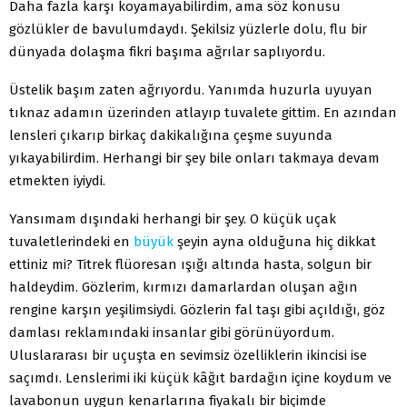
Daha fazla karşı koyamayabilirdim, ama söz konusu
gözlükler de bavulumdaydı. Şekilsiz yüzlerle dolu, flu bir
dünyada dolaşma fikri başıma ağrılar saplıyordu.
Üstelik başım zaten ağrıyordu. Yanımda huzurla uyuyan
tıknaz adamın üzerinden atlayıp tuvalete gittim. En azından
lensleri çıkarıp birkaç dakikalığına çeşme suyunda
yıkayabilirdim. Herhangi bir şey bile onları takmaya devam
etmekten iyiydi.
Yansımam dışındaki herhangi bir şey. O küçük uçak
tuvaletlerindeki en
büyük
şeyin ayna olduğuna hiç dikkat
ettiniz mi? Titrek flüoresan ışığı altında hasta, solgun bir
haldeydim. Gözlerim, kırmızı damarlardan oluşan ağın
rengine karşın yeşilimsiydi. Gözlerin fal taşı gibi açıldığı, göz
damlası reklamındaki insanlar gibi görünüyordum.
Uluslararası bir uçuşta en sevimsiz özelliklerin ikincisi ise
saçımdı. Lenslerimi iki küçük kâğıt bardağın içine koydum ve
lavabonun uygun kenarlarına fiyakalı bir biçimde